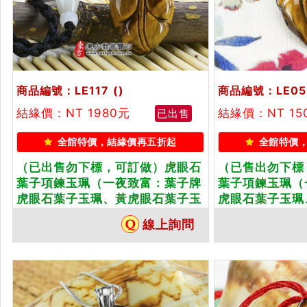
商品編號：LE117
()
商品編號：LE05
結緣價：NT 1980元
結緣價：NT 15
已出售
全館特價，結緣價再五折起
全館特價
（已出售勿下標，可訂做）虎眼石
（已售出勿下標
葉子項鍊玉珮（一夜致富：葉子牌
葉子項鍊玉珮（
虎眼石葉子玉珮、黃虎眼石葉子玉
虎眼石葉子玉珮
墜）。天然虎眼石黃虎眼石葉子，
墜）。天然虎眼
線上詢問
LE117。客製化訂做各種虎眼石葉
LE050。客製
子吊墜玉珮項鍊。★東方翡翠寶石
子吊墜玉珮項鍊
保證卡
保證卡