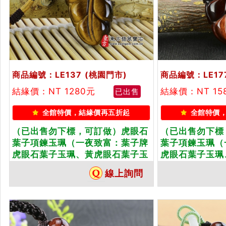
商品編號：LE137
(桃園門市)
商品編號：LE17
結緣價：NT 1280元
結緣價：NT 15
已出售
全館特價，結緣價再五折起
全館特價
（已出售勿下標，可訂做）虎眼石
（已出售勿下標
葉子項鍊玉珮（一夜致富：葉子牌
葉子項鍊玉珮（
虎眼石葉子玉珮、黃虎眼石葉子玉
虎眼石葉子玉珮
墜）。天然虎眼石黃虎眼石葉子，
墜）。天然虎眼
線上詢問
LE137。客製化訂做各種虎眼石葉
LE177。客製
子吊墜玉珮項鍊。★東方翡翠寶石
子吊墜玉珮項鍊
保證卡
保證卡