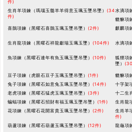
件)
生肖羊項鍊（瑪瑙玉髓羊羊得意玉珮玉墜吊墜）
(34
水滴項
件)
貔貅項
喜鵲項鍊（黑曜石喜鵲玉珮玉墜吊墜）
(2件)
麒麟項
生肖龍項鍊（黑曜石祥龍獻瑞玉珮玉墜）
(104件)
水滴項
魚項鍊（黑曜石連年有魚玉珮玉墜吊墜）
(10件)
狐狸項
墜）
(3
豆子項鍊（虎眼石豆子玉珮玉墜吊墜）
(1件)
貔貅項
兔子項鍊（黑曜石如意兔玉珮玉墜吊墜）
(14件)
十字架
老虎項鍊（黑曜石猛虎玉珮玉墜吊墜）
(3件)
十二生
蝙蝠項鍊（黑曜石招財有福玉珮玉墜吊墜）
(1件)
生肖龍
花項鍊（黑曜石花開富貴玉珮玉墜吊墜）
(2件)
生肖羊
件)
葫蘆項鍊（黑曜石葫蘆玉珮玉墜吊墜）
(12件)
龍龜項