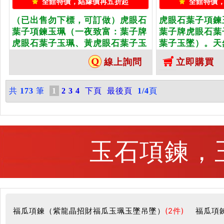
全館特價，結緣價再五折起
全館特價
（已出售勿下標，可訂做）虎眼石
虎眼石葉子項鍊
葉子項鍊玉珮（一夜致富：葉子牌
葉子牌虎眼石葉
虎眼石葉子玉珮、黃虎眼石葉子玉
葉子玉墜）。天
墜）。天然虎眼石黃虎眼石葉子，
葉子，LE028
線上詢問
立即購買
LE138。客製化訂做各種虎眼石葉
眼石葉子吊墜玉
子吊墜玉珮項鍊。★東方翡翠寶石
翠寶石保證卡
保證卡
共
173
筆
1
2
3
4
下頁
最後頁
1/4
頁
玉石項鍊，玉
福瓜項鍊（紫龍晶招財福瓜玉珮玉墜吊墜）
(2件)
福瓜項