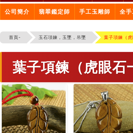
公司簡介
翡翠鑑定師
手工玉雕師
全手
首頁-
玉石項鍊，玉墜，吊墜
葉子項鍊（虎
葉子項鍊（虎眼石