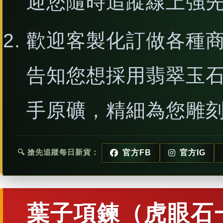
迎您隨時追蹤線上強
歡迎客製化訂做各種
告知您想採用翡翠玉
手原礦，精細為您雕
🔍 搶先追蹤每日新貨：
官方FB
官方IG
葉子項鍊（虎眼石