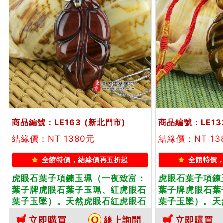
商品編號：LE163
(新北門市)
商品編號：LE13
結緣價：NT 1380元
結緣價：NT 13
全館特價，結緣價再五折起
全館特價
虎眼石葉子項鍊玉珮（一夜致富：
虎眼石葉子項鍊
葉子牌虎眼石葉子玉珮、紅虎眼石
葉子牌虎眼石葉
葉子玉墜）。天然虎眼石紅虎眼石
葉子玉墜）。天
葉子，LE163。客製化訂做各種虎
葉子，LE132
立即購買
線上詢問
立即購買