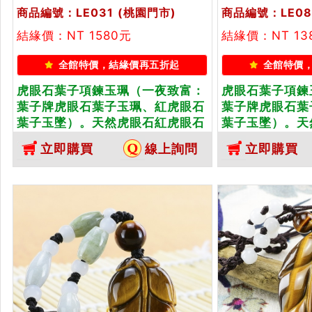
商品編號：LE031
(桃園門市)
商品編號：LE08
結緣價：NT 1580元
結緣價：NT 13
全館特價，結緣價再五折起
全館特價
虎眼石葉子項鍊玉珮（一夜致富：
虎眼石葉子項鍊
葉子牌虎眼石葉子玉珮、紅虎眼石
葉子牌虎眼石葉
葉子玉墜）。天然虎眼石紅虎眼石
葉子玉墜）。天
葉子，LE031。客製化訂做各種虎
葉子，LE087
立即購買
線上詢問
立即購買
眼石葉子吊墜玉珮項鍊。★東方翡
眼石葉子吊墜玉
翠寶石保證卡
翠寶石保證卡