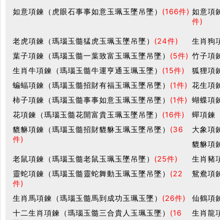
如意項鍊（虎眼石事事如意玉珮玉墜吊墜）
(166件)
如意項
件)
老虎項鍊（瑪瑙玉髓猛虎玉珮玉墜吊墜）
(24件)
生肖狗
葉子項鍊（瑪瑙玉髓一葉致富玉珮玉墜吊墜）
(5件)
竹子項
生肖牛項鍊（瑪瑙玉髓牛運亨通玉珮玉墜）
(15件)
狐狸項
蝙蝠項鍊（瑪瑙玉髓招財有福玉珮玉墜吊墜）
(1件)
花生項
柿子項鍊（瑪瑙玉髓事事如意玉珮玉墜吊墜）
(1件)
蝴蝶項
花項鍊（瑪瑙玉髓花開富貴玉珮玉墜吊墜）
(16件)
蟬項鍊
貔貅項鍊（瑪瑙玉髓招財貔貅玉珮玉墜吊墜）
(36
大象項
件)
貔貅項
老鼠項鍊（瑪瑙玉髓老鼠玉珮玉墜吊墜）
(25件)
生肖豬
靈蛇項鍊（瑪瑙玉髓靈蛇舞動玉珮玉墜吊墜）
(22
鴛鴦項
件)
生肖馬項鍊（瑪瑙玉髓馬到成功玉珮玉墜）
(26件)
仙鶴項
十二生肖項鍊（瑪瑙玉髓三合貴人玉珮玉墜）
(16
生肖龍