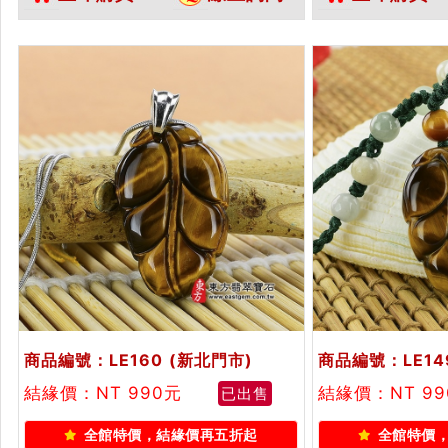
眼石葉子吊墜玉珮項鍊。★東方翡
眼石葉子吊墜玉
翠寶石保證卡
翠寶石保證卡
商品編號：LE160
(新北門市)
商品編號：LE14
結緣價：NT 990元
結緣價：NT 9
已出售
全館特價，結緣價再五折起
全館特價