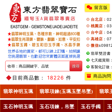
留言版
台北店：
0
桃園店
：0
台中店
：04
高雄店
：07
微信
s0981
翡翠雙證書
七天鑑賞期
客製化訂做
商品詢問
目前商品數：
18226
件
翡翠神明玉珮
翡翠項鍊(玉珮玉墜吊墜)
翡翠
玉石神明玉珮
玉石項鍊，吊墜
玉石手鐲
玉