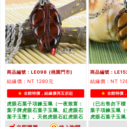
商品編號：LE098
(桃園門市)
商品編號：LE15
結緣價：NT 1280元
結緣價：NT 12
全館特價，結緣價再五折起
全館特價
虎眼石葉子項鍊玉珮（一夜致富：
（已出售勿下標
葉子牌虎眼石葉子玉珮、紅虎眼石
葉子項鍊玉珮（
葉子玉墜）。天然虎眼石紅虎眼石
虎眼石葉子玉珮
葉子，LE098。客製化訂做各種虎
墜）。天然虎眼