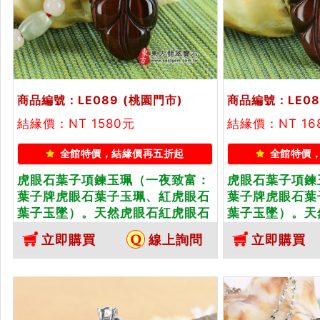
商品編號：LE089
(桃園門市)
商品編號：LE08
結緣價：NT 1580元
結緣價：NT 16
全館特價，結緣價再五折起
全館特價
虎眼石葉子項鍊玉珮（一夜致富：
虎眼石葉子項鍊
葉子牌虎眼石葉子玉珮、紅虎眼石
葉子牌虎眼石葉
葉子玉墜）。天然虎眼石紅虎眼石
葉子玉墜）。天
葉子，LE089。客製化訂做各種虎
葉子，LE083
立即購買
線上詢問
立即購買
眼石葉子吊墜玉珮項鍊。★東方翡
眼石葉子吊墜玉
翠寶石保證卡
翠寶石保證卡