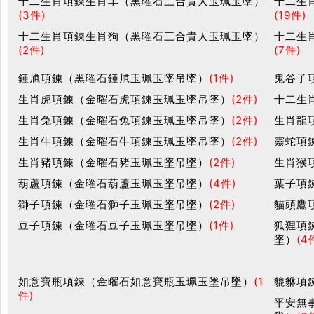
十二生肖項鍊生肖羊（黑曜石三合貴人玉珮玉墜）
十二生
(3件)
(19件)
十二生肖項鍊生肖狗（黑曜石三合貴人玉珮玉墜）
十二生
(2件)
(7件)
鍾馗項鍊（黑曜石鍾馗玉珮玉墜吊墜）
(1件)
鬼谷子
生肖虎項鍊（金曜石虎項鍊玉珮玉墜吊墜）
(2件)
十二生
生肖兔項鍊（金曜石兔項鍊玉珮玉墜吊墜）
(2件)
生肖龍
生肖牛項鍊（金曜石牛項鍊玉珮玉墜吊墜）
(2件)
靈蛇項
生肖豬項鍊（金曜石豬玉珮玉墜吊墜）
(2件)
生肖猴
葫蘆項鍊（金曜石葫蘆玉珮玉墜吊墜）
(4件)
葉子項
獅子項鍊（金曜石獅子玉珮玉墜吊墜）
(2件)
貓頭鷹
豆子項鍊（金曜石豆子玉珮玉墜吊墜）
(1件)
狐狸項
墜）
(4
如意寶瓶項鍊（金曜石如意寶瓶玉珮玉墜吊墜）
(1
貔貅項
件)
平安無