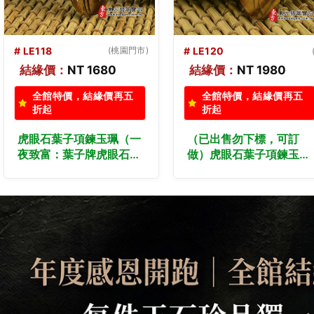
# LE120
# LE116
(桃園門市
()
結緣價：
NT 1980
結緣價：
NT 1980
全館特價，結緣價再五
全館特價，結緣價再五
折起
折起
（已出售勿下標，可訂
虎眼石葉子項鍊玉珮（一
做）虎眼石葉子項鍊玉珮
夜致富：葉子牌虎眼石葉
（一夜致富：葉子牌虎眼
子玉珮、黃虎眼石葉子玉
石葉子玉珮、黃虎眼石葉
墜）。天然虎眼石黃虎眼
子玉墜）。天然虎眼石黃
石葉子，LE116。客製化
虎眼石葉子，LE120。客
訂做各種虎眼石葉子吊墜
製化訂做各種虎眼石葉子
玉珮項鍊。★東方翡翠寶
吊墜玉珮項鍊。★東方翡
石保證卡
翠寶石保證卡