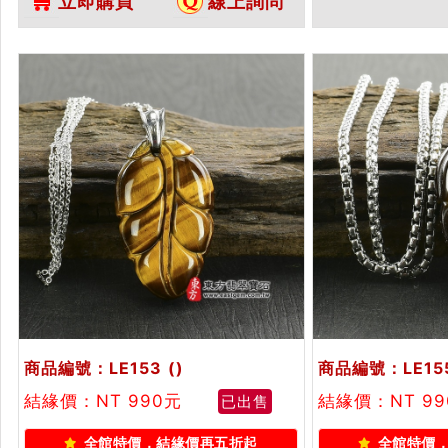
立即購買
線上詢問
眼石葉子吊墜玉珮項鍊。★東方翡
LE152。客製
翠寶石保證卡
子吊墜玉珮項鍊
保證卡
商品編號：LE153
()
商品編號：LE15
結緣價：NT 990元
結緣價：NT 9
已出售
全館特價，結緣價再五折起
全館特價