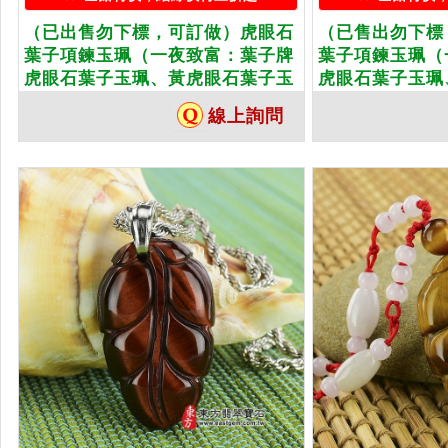
（已出售勿下標，可訂做）虎眼石
（已售出勿下標
葉子項鍊玉珮（一夜致富：葉子牌
葉子項鍊玉珮（
虎眼石葉子玉珮、黃虎眼石葉子玉
虎眼石葉子玉珮
墜）。天然虎眼石黃虎眼石葉子，
墜）。天然虎眼
線上詢問
LE153。客製化訂做各種虎眼石葉
LE155。客製
子吊墜玉珮項鍊。★東方翡翠寶石
子吊墜玉珮項鍊
保證卡
保證卡