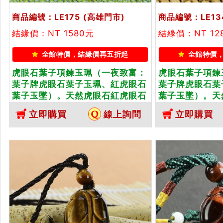
商品編號：LE175
(高雄門市)
商品編號：LE13
結緣價：NT 1580元
結緣價：NT 12
全館特價，結緣價再五折起
全館特價
虎眼石葉子項鍊玉珮（一夜致富：
虎眼石葉子項鍊
葉子牌虎眼石葉子玉珮、紅虎眼石
葉子牌虎眼石葉
葉子玉墜）。天然虎眼石紅虎眼石
葉子玉墜）。天
葉子，LE175。客製化訂做各種虎
葉子，LE134
立即購買
線上詢問
立即購買
眼石葉子吊墜玉珮項鍊。★東方翡
眼石葉子吊墜玉
翠寶石保證卡
翠寶石保證卡