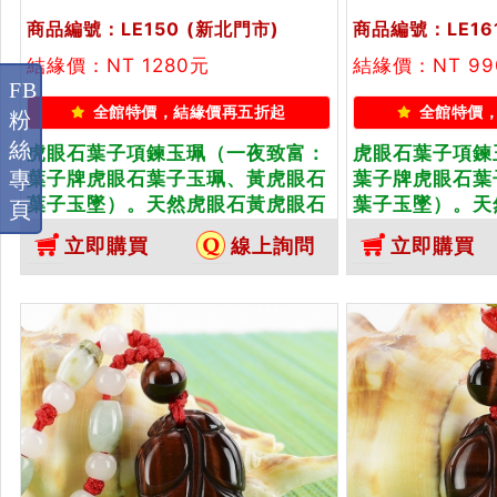
商品編號：LE150
(新北門市)
商品編號：LE16
結緣價：NT 1280元
結緣價：NT 99
FB
全館特價，結緣價再五折起
全館特價
粉
絲
虎眼石葉子項鍊玉珮（一夜致富：
虎眼石葉子項鍊
葉子牌虎眼石葉子玉珮、黃虎眼石
葉子牌虎眼石葉
專
葉子玉墜）。天然虎眼石黃虎眼石
葉子玉墜）。天
頁
葉子，LE150。客製化訂做各種虎
葉子，LE161
立即購買
線上詢問
立即購買
眼石葉子吊墜玉珮項鍊。★東方翡
眼石葉子吊墜玉
翠寶石保證卡
翠寶石保證卡