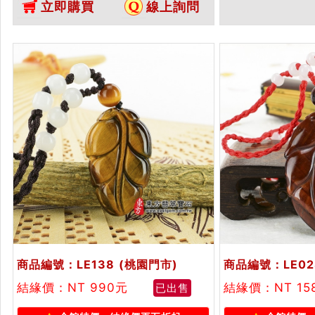
立即購買
線上詢問
眼石葉子吊墜玉珮項鍊。★東方翡
LE106。客製
翠寶石保證卡
子吊墜玉珮項鍊
保證卡
商品編號：LE138
(桃園門市)
商品編號：LE02
結緣價：NT 990元
結緣價：NT 15
已出售