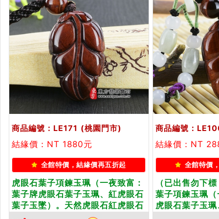
商品編號：LE171
(桃園門市)
商品編號：LE10
結緣價：NT 1880元
結緣價：NT 28
全館特價，結緣價再五折起
全館特價
虎眼石葉子項鍊玉珮（一夜致富：
（已出售勿下標
葉子牌虎眼石葉子玉珮、紅虎眼石
葉子項鍊玉珮（
葉子玉墜）。天然虎眼石紅虎眼石
虎眼石葉子玉珮
葉子，LE171。客製化訂做各種虎
墜）。天然虎眼