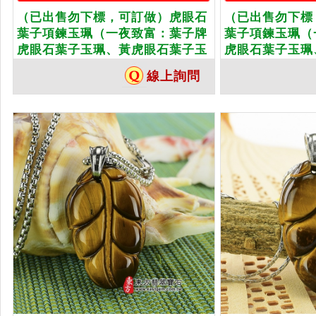
（已出售勿下標，可訂做）虎眼石
（已出售勿下標
葉子項鍊玉珮（一夜致富：葉子牌
葉子項鍊玉珮（
虎眼石葉子玉珮、黃虎眼石葉子玉
虎眼石葉子玉珮
墜）。天然虎眼石黃虎眼石葉子，
墜）。天然虎眼
線上詢問
LE160。客製化訂做各種虎眼石葉
LE149。客製
子吊墜玉珮項鍊。★東方翡翠寶石
子吊墜玉珮項鍊
保證卡
保證卡