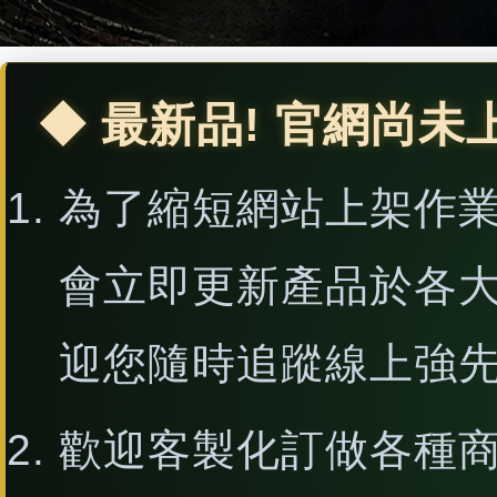
◆ 最新品! 官網尚未
為了縮短網站上架作
會立即更新產品於各
迎您隨時追蹤線上強
歡迎客製化訂做各種