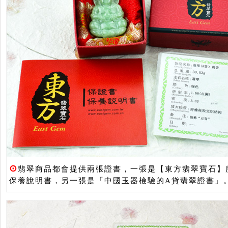
⊙
翡翠商品都會提供兩張證書，一張是【東方翡翠寶石】
保養說明書，另一張是「中國玉器檢驗的A貨翡翠證書」