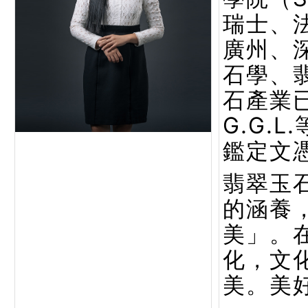
瑞士、
廣州、
石學、
石產業已
G.G.
鑑定文
翡翠玉
的涵養
美」。
化，文
美。美