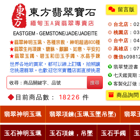
留言版
台北店：
0
桃園店
：0
台中店
：04
高雄店
：07
微信
s0981
翡翠雙證書
七天鑑賞期
客製化訂做
商品詢問
目前商品數：
18226
件
翡翠神明玉珮
翡翠項鍊(玉珮玉墜吊墜)
翡翠
玉石神明玉珮
玉石項鍊，吊墜
玉石手鐲
玉