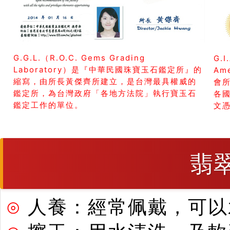
G.G.L.（R.O.C. Gems Grading
G.I
Laboratory）是『中華民國珠寶玉石鑑定所』的
Am
縮寫，由所長黃傑齊所建立，是台灣最具權威的
會所
鑑定所，為台灣政府「各地方法院」執行寶玉石
各
鑑定工作的單位。
文
翡
⊙
人養：經常佩戴，可以