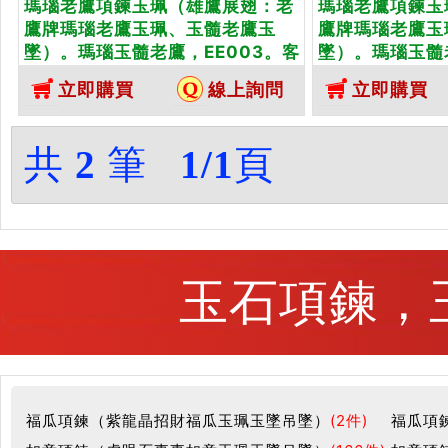
瑪瑙老鷹項鍊玉珮（雄鷹展翅：老
瑪瑙老鷹項鍊玉
鷹牌瑪瑙老鷹玉珮、玉髓老鷹玉
鷹牌瑪瑙老鷹玉
墜）。瑪瑙玉髓老鷹，EE003。客
墜）。瑪瑙玉髓
製化訂做各種瑪瑙玉髓老鷹吊墜玉
製化訂做各種瑪
立即購買
線上詢問
立即購買
珮項鍊。★東方翡翠寶石保證卡
珮項鍊。★東方
共
2
筆
1/1
頁
玉石項鍊，玉
福瓜項鍊（紫龍晶招財福瓜玉珮玉墜吊墜）
(2件)
福瓜項