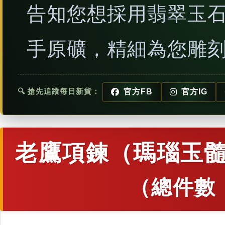
告知您想採用翡翠玉
手原礦，精細為您雕
🔍 搶先追蹤每日新貨：
官方FB
官方IG
老鷹項鍊（瑪瑙玉髓
（總件數