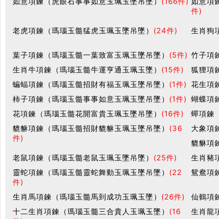
如意項鍊（虎眼石事事如意玉珮玉墜吊墜）
(166件)
如意項
件)
老虎項鍊（瑪瑙玉髓猛虎玉珮玉墜吊墜）
(24件)
生肖狗
葉子項鍊（瑪瑙玉髓一葉致富玉珮玉墜吊墜）
(5件)
竹子項
生肖牛項鍊（瑪瑙玉髓牛運亨通玉珮玉墜）
(15件)
狐狸項
蝙蝠項鍊（瑪瑙玉髓招財有福玉珮玉墜吊墜）
(1件)
花生項
柿子項鍊（瑪瑙玉髓事事如意玉珮玉墜吊墜）
(1件)
蝴蝶項
花項鍊（瑪瑙玉髓花開富貴玉珮玉墜吊墜）
(16件)
蟬項鍊
貔貅項鍊（瑪瑙玉髓招財貔貅玉珮玉墜吊墜）
(36
大象項
件)
貔貅項
老鼠項鍊（瑪瑙玉髓老鼠玉珮玉墜吊墜）
(25件)
生肖豬
靈蛇項鍊（瑪瑙玉髓靈蛇舞動玉珮玉墜吊墜）
(22
鴛鴦項
件)
生肖馬項鍊（瑪瑙玉髓馬到成功玉珮玉墜）
(26件)
仙鶴項
十二生肖項鍊（瑪瑙玉髓三合貴人玉珮玉墜）
(16
生肖龍