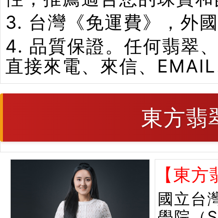
3. 台灣《免運費》，外
4. 品質保證。任何翡
直接來電、來信、EMAI
東方翡
【東方
國立台
學院（