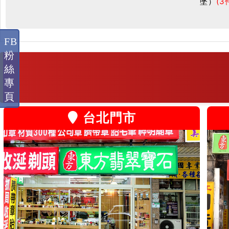
墜）
(3
FB
粉
絲
專
頁
台北門市