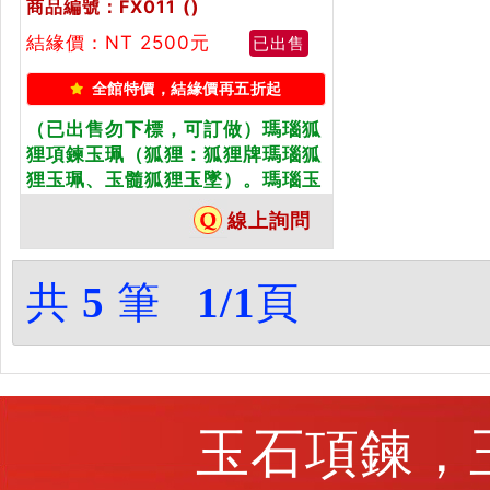
商品編號：FX011
()
結緣價：NT 2500元
已出售
全館特價，結緣價再五折起
（已出售勿下標，可訂做）瑪瑙狐
狸項鍊玉珮（狐狸：狐狸牌瑪瑙狐
狸玉珮、玉髓狐狸玉墜）。瑪瑙玉
髓狐狸，FX011。客製化訂做各種
線上詢問
瑪瑙玉髓狐狸吊墜玉珮項鍊。★東
方翡翠寶石保證卡
共
5
筆
1/1
頁
玉石項鍊，玉