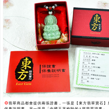
⊙
翡翠商品都會提供兩張證書，一張是【東方翡翠寶石】
保養說明書，另一張是「中國玉器檢驗的A貨翡翠證書」