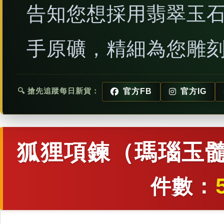
告知您想採用翡翠玉
手原礦，精細為您雕
🔍 搶先追蹤每日新貨：
官方FB
官方IG
狐狸項鍊（瑪瑙玉髓
件數：