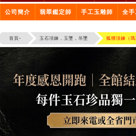
公司簡介
翡翠鑑定師
手工玉雕師
全手
首頁-
玉石項鍊，玉墜，吊墜
狐狸項鍊（瑪