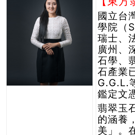
【東方
國立台
學院（
瑞士、
廣州、
石學、
石產業已
G.G.
鑑定文
翡翠玉
的涵養
美」。