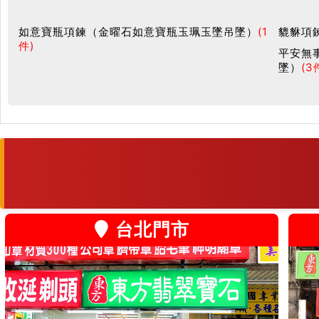
如意寶瓶項鍊（金曜石如意寶瓶玉珮玉墜吊墜）
(1
貔貅項
件)
平安無
墜）
(3
台北門市