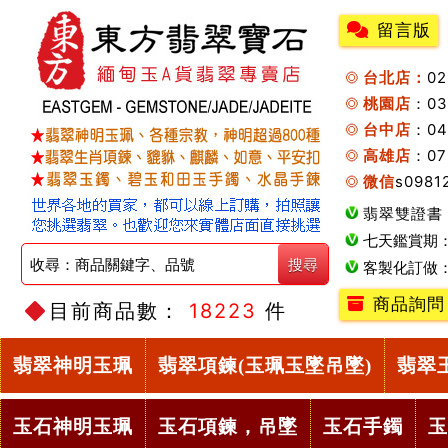
留言版
台北店：
0
桃園店
：0
台中店
：04
高雄店
：07
微信
s0981
翡翠雙證書
七天鑑賞期
客製化訂做
商品詢問
目前商品數：
18223
件
翡翠神明玉珮
翡翠項鍊(玉珮玉墜吊墜)
翡翠
玉石神明玉珮
玉石項鍊，吊墜
玉石手鐲
玉