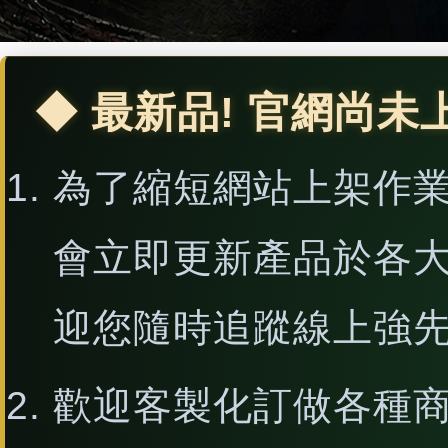
◆ 最新品! 官網尚未
為了縮短網站上架作
會立即更新產品於各
迎您隨時追蹤線上強
歡迎客製化訂做各種