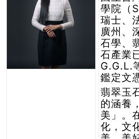
學院（
瑞士、
廣州、
石學、
石產業已
G.G.
鑑定文
翡翠玉
的涵養
美」。
化，文
美。美