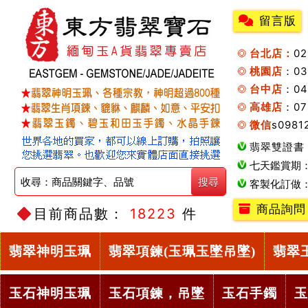
留言版
台北店：
0
桃園店
：0
台中店
：04
高雄店
：07
微信
s0981
翡翠雙證書
七天鑑賞期
客製化訂做
商品詢問
目前商品數：
18223
件
翡翠神明玉珮
翡翠項鍊(玉珮玉墜吊墜)
翡翠
玉石神明玉珮
玉石項鍊，吊墜
玉石手鐲
玉