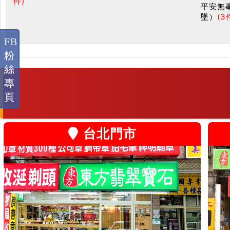
件)
平安無
墜）
(3
FB
粉
絲
專
頁
台北門市