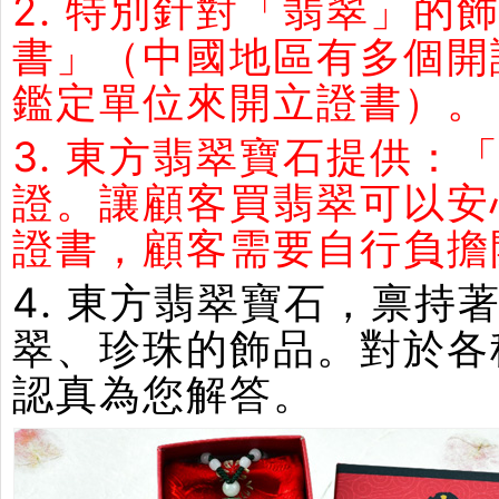
2. 特別針對「翡翠」
書」（中國地區有多個開
鑑定單位來開立證書）。
3. 東方翡翠寶石提供：
證。讓顧客買翡翠可以安
證書，顧客需要自行負擔
4. 東方翡翠寶石，禀
翠、珍珠的飾品。對於各
認真為您解答。