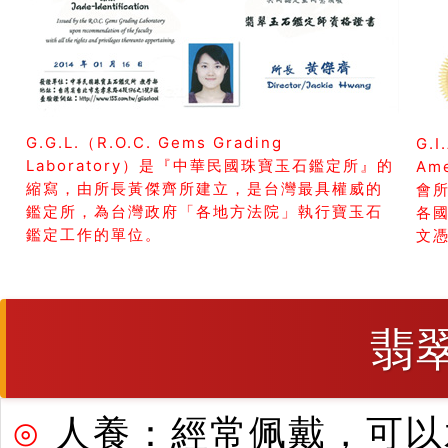
G.G.L.（R.O.C. Gems Grading
G.I
Laboratory）是『中華民國珠寶玉石鑑定所』的
Am
縮寫，由所長黃傑齊所建立，是台灣最具權威的
會所
鑑定所，為台灣政府「各地方法院」執行寶玉石
各
鑑定工作的單位。
文
翡
⊙
人養：經常佩戴，可以