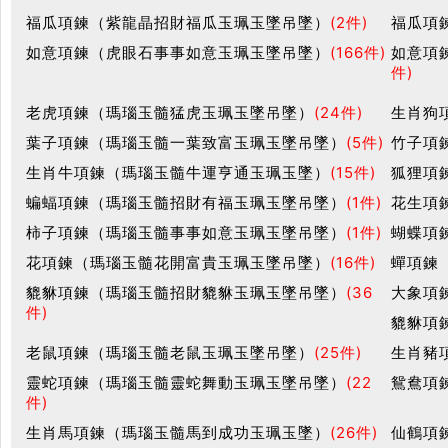
福瓜項鍊（紫龍晶招財福瓜玉珮玉墜吊墜）
(2件)
福瓜項
如意項鍊（虎眼石事事如意玉珮玉墜吊墜）
(166件)
如意項
件)
老虎項鍊（瑪瑙玉髓猛虎玉珮玉墜吊墜）
(24件)
生肖狗
葉子項鍊（瑪瑙玉髓一葉致富玉珮玉墜吊墜）
(5件)
竹子項
生肖牛項鍊（瑪瑙玉髓牛運亨通玉珮玉墜）
(15件)
狐狸項
蝙蝠項鍊（瑪瑙玉髓招財有福玉珮玉墜吊墜）
(1件)
花生項
柿子項鍊（瑪瑙玉髓事事如意玉珮玉墜吊墜）
(1件)
蝴蝶項
花項鍊（瑪瑙玉髓花開富貴玉珮玉墜吊墜）
(16件)
蟬項鍊
貔貅項鍊（瑪瑙玉髓招財貔貅玉珮玉墜吊墜）
(36
大象項
件)
貔貅項
老鼠項鍊（瑪瑙玉髓老鼠玉珮玉墜吊墜）
(25件)
生肖豬
靈蛇項鍊（瑪瑙玉髓靈蛇舞動玉珮玉墜吊墜）
(22
鴛鴦項
件)
生肖馬項鍊（瑪瑙玉髓馬到成功玉珮玉墜）
(26件)
仙鶴項