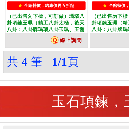
全館特價，結緣價再五折起
全館特價
（已出售勿下標，可訂做）瑪瑙八
（已出售勿下標
卦項鍊玉珮（精工八卦太極，後天
卦項鍊玉珮（精
八卦：八卦牌瑪瑙八卦玉珮、玉髓
八卦：八卦牌瑪
八卦玉墜）。天然瑪瑙玉髓八卦，
八卦玉墜）。土
線上詢問
ED026。客製化訂做各種瑪瑙玉髓
ED021。客製
八卦吊墜玉珮項鍊。★東方翡翠寶
八卦吊墜玉珮項
石保證卡
石保證卡
共
4
筆
1/1
頁
玉石項鍊，玉