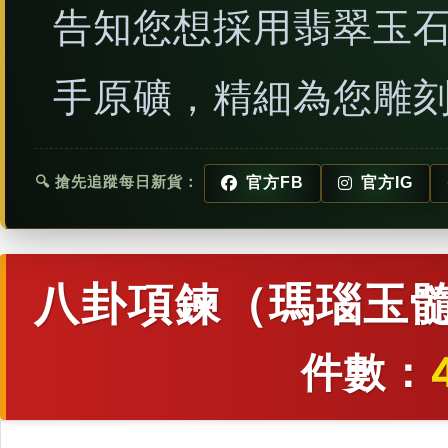
告知您想採用翡翠玉
手原礦，精細為您雕
🔍 搶先追蹤每日新貨：
官方FB
官方IG
八卦項鍊（瑪瑙玉髓
件數：