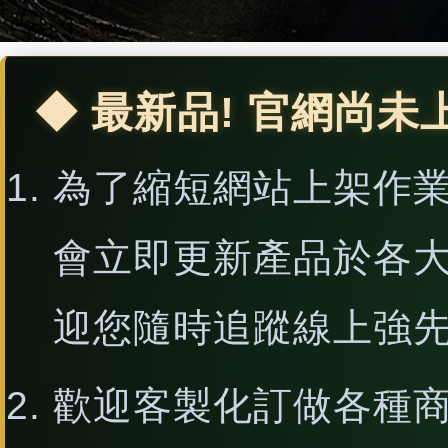
◆ 最新品! 官網尚未
為了縮短網站上架作
會立即更新產品於各
迎您隨時追蹤線上強
歡迎客製化訂做各種