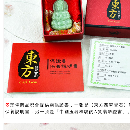
⊙
翡翠商品都會提供兩張證書，一張是【東方翡翠寶石】
保養說明書，另一張是「中國玉器檢驗的A貨翡翠證書」