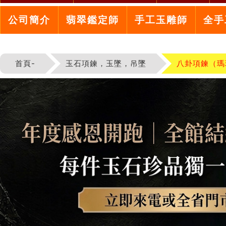
公司簡介
翡翠鑑定師
手工玉雕師
全手
首頁-
玉石項鍊，玉墜，吊墜
八卦項鍊（瑪