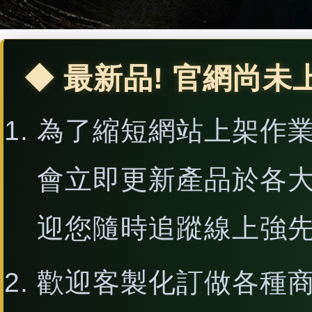
◆ 最新品! 官網尚未
為了縮短網站上架作
會立即更新產品於各
迎您隨時追蹤線上強
歡迎客製化訂做各種