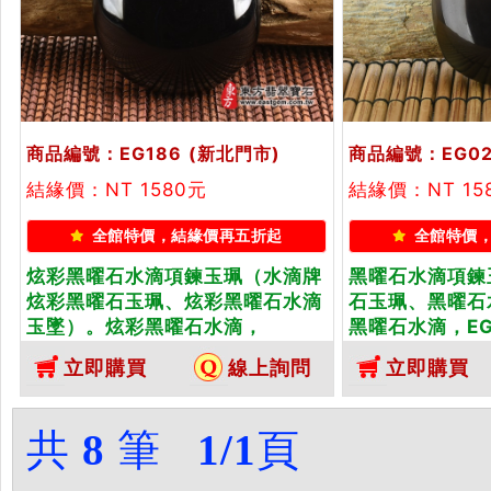
商品編號：EG186
(新北門市)
商品編號：EG02
結緣價：NT 1580元
結緣價：NT 15
全館特價，結緣價再五折起
全館特價
炫彩黑曜石水滴項鍊玉珮（水滴牌
黑曜石水滴項鍊
炫彩黑曜石玉珮、炫彩黑曜石水滴
石玉珮、黑曜石
玉墜）。炫彩黑曜石水滴，
黑曜石水滴，E
EG186。客製化訂做各種炫彩黑曜
各種黑曜石水滴
立即購買
線上詢問
立即購買
石水滴吊墜玉珮項鍊。★東方翡翠
東方翡翠寶石保
寶石保證卡
共
8
筆
1/1
頁