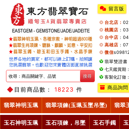
留言版
台北店：
0
桃園店
：0
台中店
：04
高雄店
：07
微信
s0981
翡翠雙證書
七天鑑賞期
客製化訂做
商品詢問
目前商品數：
18223
件
翡翠神明玉珮
翡翠項鍊(玉珮玉墜吊墜)
翡翠
玉石神明玉珮
玉石項鍊，吊墜
玉石手鐲
玉