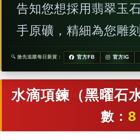
告知您想採用翡翠玉
手原礦，精細為您雕
🔍 搶先追蹤每日新貨：
官方FB
官方IG
水滴項鍊（黑曜石水
數：
8