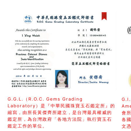
G.G.L.（R.O.C. Gems Grading
G.I
Laboratory）是『中華民國珠寶玉石鑑定所』的
Am
縮寫，由所長黃傑齊所建立，是台灣最具權威的
會所
鑑定所，為台灣政府「各地方法院」執行寶玉石
各
鑑定工作的單位。
文