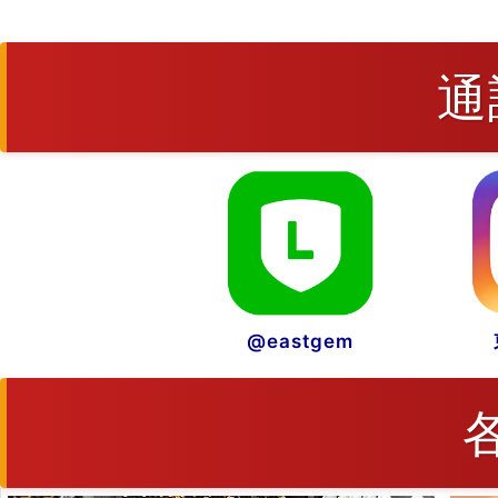
通
@eastgem