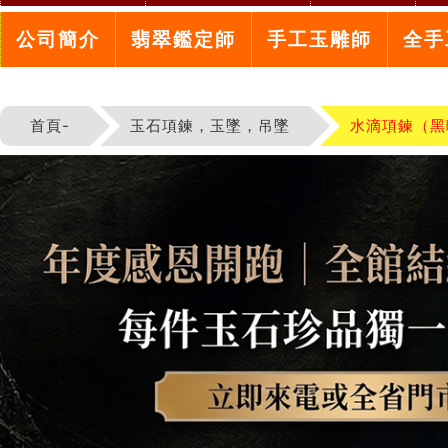
公司簡介
翡翠鑑定師
手工玉雕師
全手
首頁-
玉石項鍊，玉墜，吊墜
水滴項鍊（黑