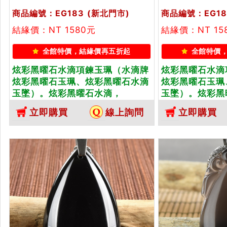
商品編號：EG183
(新北門市)
商品編號：EG18
結緣價：NT 1580元
結緣價：NT 15
全館特價，結緣價再五折起
全館特價
炫彩黑曜石水滴項鍊玉珮（水滴牌
炫彩黑曜石水滴
炫彩黑曜石玉珮、炫彩黑曜石水滴
炫彩黑曜石玉珮
玉墜）。炫彩黑曜石水滴，
玉墜）。炫彩黑
EG183。客製化訂做各種炫彩黑曜
EG184。客製
立即購買
線上詢問
立即購買
石水滴吊墜玉珮項鍊。★東方翡翠
石水滴吊墜玉珮
寶石保證卡
寶石保證卡