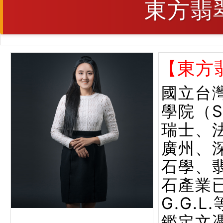
東方翡
【東方
國立台
學院（
瑞士、
廣州、
石學、
石產業已
G.G.
鑑定文