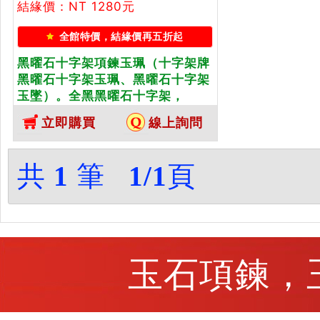
結緣價：NT 1280元
全館特價，結緣價再五折起
黑曜石十字架項鍊玉珮（十字架牌
黑曜石十字架玉珮、黑曜石十字架
玉墜）。全黑黑曜石十字架，
SC013。客製化訂做各種黑曜石十
立即購買
線上詢問
字架吊墜玉珮項鍊。★附東方翡翠
寶石保證卡
共
1
筆
1/1
頁
玉石項鍊，玉