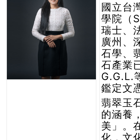
國立台
學院（
瑞士、
廣州、
石學、
石產業已
G.G.
鑑定文
翡翠玉
的涵養
美」。
化，文