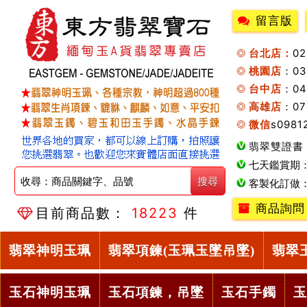
留言版
台北店：
0
桃園店
：0
台中店
：04
高雄店
：07
微信
s0981
翡翠雙證書
七天鑑賞期
客製化訂做
商品詢問
目前商品數：
18223
件
翡翠神明玉珮
翡翠項鍊(玉珮玉墜吊墜)
翡翠
玉石神明玉珮
玉石項鍊，吊墜
玉石手鐲
玉