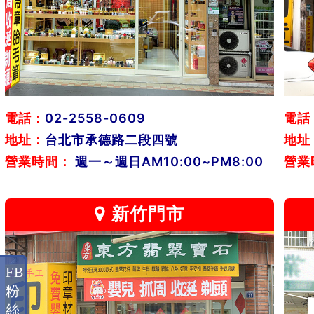
電話：
02-2558-0609
電話
地址：
台北市承德路二段四號
地址
營業時間：
週一～週日AM10:00~PM8:00
營業
新竹門市
FB
粉
絲