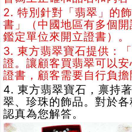
2. 特別針對「翡翠」
書」（中國地區有多個開
鑑定單位來開立證書）。
3. 東方翡翠寶石提供：
證。讓顧客買翡翠可以安
證書，顧客需要自行負擔
4. 東方翡翠寶石，禀
翠、珍珠的飾品。對於各
認真為您解答。