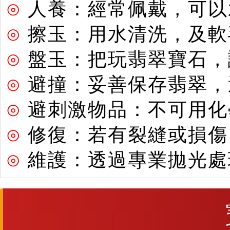
⊙
人養：經常佩戴，可以
⊙
擦玉：用水清洗，及軟
⊙
盤玉：把玩翡翠寶石，
⊙
避撞：妥善保存翡翠，
⊙
避刺激物品：不可用化
⊙
修復：若有裂縫或損傷
⊙
維護：透過專業拋光處