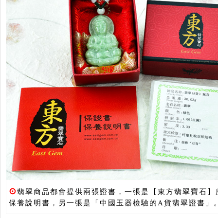
⊙
翡翠商品都會提供兩張證書，一張是【東方翡翠寶石】
保養說明書，另一張是「中國玉器檢驗的A貨翡翠證書」