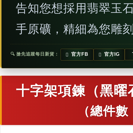
告知您想採用翡翠玉
手原礦，精細為您雕
🔍 搶先追蹤每日新貨：
官方FB
官方IG
十字架項鍊（黑曜
（總件數