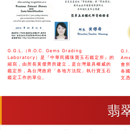
G.G.L.（R.O.C. Gems Grading
G.I
Laboratory）是『中華民國珠寶玉石鑑定所』的
Am
縮寫，由所長黃傑齊所建立，是台灣最具權威的
會所
鑑定所，為台灣政府「各地方法院」執行寶玉石
各
鑑定工作的單位。
文
翡