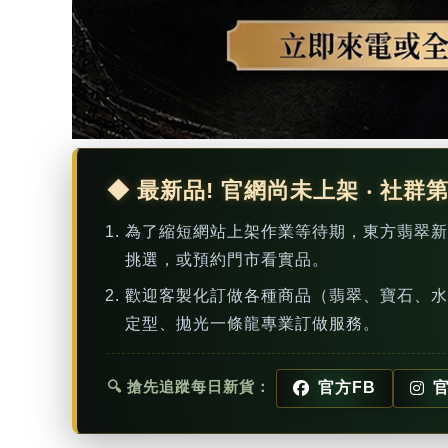
◆ 最新品! 官網尚未上架 ‧ 社群
為了縮短網站上架作業等待期，東方翡翠
挑選，或預約門市看實品。
歡迎客製化訂做各種商品（翡翠、寶石、水
定型、拋光一條龍專業訂做服務。
🔍 搶先追蹤每日新貨：
官方FB
官