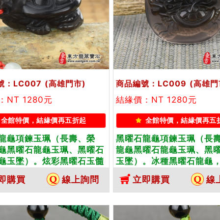
：LC007
(高雄門市)
商品編號：LC009
(高雄門
NT 1280元
結緣價：NT 1280元
全館特價，結緣價再五折起
全館特價，結緣價再五
龍龜項鍊玉珮（長壽、榮
黑曜石龍龜項鍊玉珮（長
龜黑曜石龍龜玉珮、黑曜石
龍龜黑曜石龍龜玉珮、黑
龜玉墜）。炫彩黑曜石玉髓
玉墜）。冰種黑曜石龍龜
LC007。客製化訂做各種黑
LC009。客製化訂做各
即購買
線上詢問
立即購買
線
髓龍龜吊墜玉珮項鍊。★附
龜吊墜玉珮項鍊。★附東
翠寶石保證卡
石保證卡