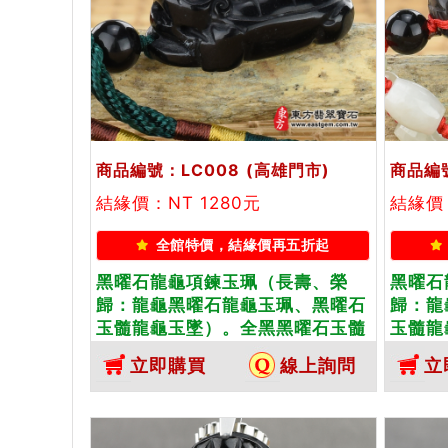
商品編號：LC008
(高雄門市)
商品編號
結緣價：NT 1280元
結緣價：
全館特價，結緣價再五折起
黑曜石龍龜項鍊玉珮（長壽、榮
黑曜石
歸：龍龜黑曜石龍龜玉珮、黑曜石
歸：龍
玉髓龍龜玉墜）。全黑黑曜石玉髓
玉髓龍
龍龜，LC008。客製化訂做各種黑
龍龜，
立即購買
線上詢問
立
曜石玉髓龍龜吊墜玉珮項鍊。★附
曜石玉
東方翡翠寶石保證卡
東方翡