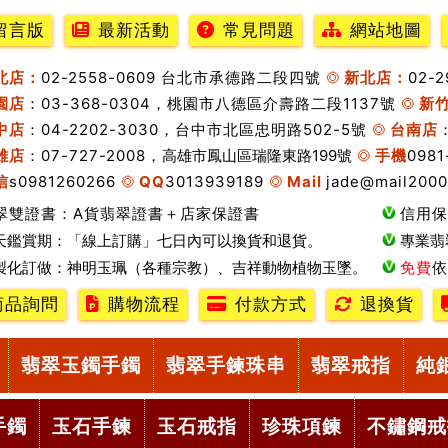
留言版
最新活動
常見問題
網站地圖
北店：
02-2558-0609 台北市承德路二段四號
新北店：
02-
園店
：03-368-0304，桃園市八德區介壽路二段1137號
新
中店
：04-2202-3030，台中市北區忠明路502-5號
台南店
雄店
：07-727-2008，
高雄市鳳山區瑞隆東路199號
手機
0981
信
s0981260266
QQ
3013939189
Mail
jade@mail2000
翠雙證書：A貨翡翠證書＋店家保證書
信用保
天鑑賞期：「線上訂購」七日內可以換貨和退貨。
專業翡
製化訂做：神明玉珮（各種宗教）、吉祥動物植物玉墜。
免費
依
商品詢問
購物流程
付款方式
退換貨
翡翠玉鐲手鐲
翡翠手鍊珠串
翡翠戒指
純
手鐲
玉石手鍊
玉石戒指
珍珠項鍊
不鏽鋼戒