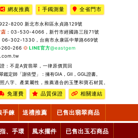
網友推薦
手鐲測量
全省門市
2922-8200 新北市永和區永貞路129號
竹店
：03-530-4066，新竹市經國路三段71號
：06-302-1330，台南市永康區中華路669號
-260-266
LINE官方
@eastgem
.com.tw
證：不是A貨翡翠，一律原價買回
翠鑑定師「謝依瑩」：擁有GIA，GII，GGL證書。
照八字、產業屬性，推薦適合的玉墜和寶石材質。
免運費
品質保證
相關連結
銀手鍊
送禮推薦
已售出翡翠商品
指、手環
風水擺件
已售出玉石商品