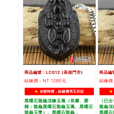
商品編號：LC012
(高雄門市)
商品編號
結緣價：NT 1280元
結緣價
全館特價，結緣價再五折起
黑曜石龍龜項鍊玉珮（長壽、榮
（已出
歸：龍龜黑曜石龍龜玉珮、黑曜石
龍龜項
龍龜玉墜）。黑曜石龍龜，
黑曜石