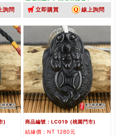
黑曜石龍
LC015。客製化訂做各種黑曜石龍
上詢問
立即購買
線上詢問
方翡翠寶
龜吊墜玉珮項鍊。★附東方翡翠寶
石保證卡
市)
商品編號：LC019
(桃園門市)
結緣價：NT 1280元