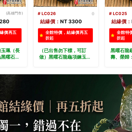
# LC025
(桃園門市)
# LC024
()
3300
結緣價：
NT 1280
結緣價：
緣價再五
全館特價，結緣價再五
全館特
折起
折起
標，可訂
黑曜石龍龜項鍊玉珮（長
黑曜石龍
龜項鍊玉珮
壽、榮歸：龍龜黑曜石龍
壽、榮歸
：龍龜黑曜
龜玉珮、黑曜石龍龜玉
龜玉珮、
黑曜石龍龜
墜）。黑曜石龍龜，
墜）。黑
石龍龜，
LC025。客製化訂做各種
LC024
製化訂做各種
黑曜石龍龜吊墜玉珮項
黑曜石龍
墜玉珮項
鍊。★附東方翡翠寶石保
鍊。★附
翡翠寶石保
證卡
證卡