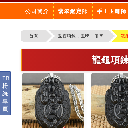
公司簡介
翡翠鑑定師
手工玉雕師
首頁-
玉石項鍊，玉墜，吊墜
龍
龍龜項
FB
粉
絲
專
頁