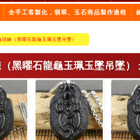
全手工客製化，翡翠、玉石商品製作過程
龜項鍊（黑曜石龍龜玉珮玉墜吊墜）
鍊（黑曜石龍龜玉珮玉墜吊墜） 