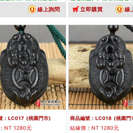
黑曜石龍龜，LC013。客製
LC014。客製化訂做各種
線上詢問
立即購買
線
各種黑曜石龍龜吊墜玉珮項
龜吊墜玉珮項鍊。★附東
附東方翡翠寶石保證卡
石保證卡
：LC017
(桃園門市)
商品編號：LC018
(桃園門
NT 1280元
結緣價：NT 1280元