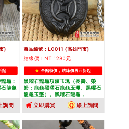
市)
商品編號：LC011
(高雄門市)
結緣價：NT 1280元
折起
全館特價，結緣價再五折起
壽龍龜：
黑曜石龍龜項鍊玉珮（長壽、榮
曜石龍龜
歸：龍龜黑曜石龍龜玉珮、黑曜石
，
龍龜玉墜）。黑曜石龍龜，
種黑曜石龍
LC011。客製化訂做各種黑曜石龍
上詢問
立即購買
線上詢問
方翡翠寶
龜吊墜玉珮項鍊。★附東方翡翠寶
石保證卡