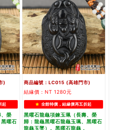
市)
商品編號：LC015
(高雄門市)
結緣價：NT 1280元
折起
全館特價，結緣價再五折起
壽、榮
黑曜石龍龜項鍊玉珮（長壽、榮
、黑曜石
歸：龍龜黑曜石龍龜玉珮、黑曜石
，
龍龜玉墜）。黑曜石龍龜，