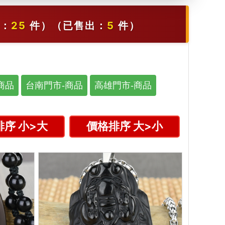
：
25
件）
（已售出：
5
件）
商品
台南門市-商品
高雄門市-商品
序 小>大
價格排序 大>小