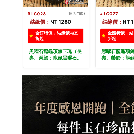
桃園門市)
# LC027
(高雄門市)
# LC026
結緣價：
NT 1280
結緣價：
NT 
再五
全館特價，結緣價再五
全館特價，結
折起
折起
（長
黑曜石龍龜項鍊玉珮（長
（已出售勿下
石龍
壽、榮歸：龍龜黑曜石龍
做）黑曜石龍
玉
龜玉珮、黑曜石龍龜玉
（長壽、榮歸
墜）。黑曜石龍龜，
石龍龜玉珮、
做各種
LC027。客製化訂做各種
玉墜）。黑曜
項
黑曜石龍龜吊墜玉珮項
LC026。客
石保
鍊。★附東方翡翠寶石保
黑曜石龍龜吊
證卡
鍊。★附東方
證卡