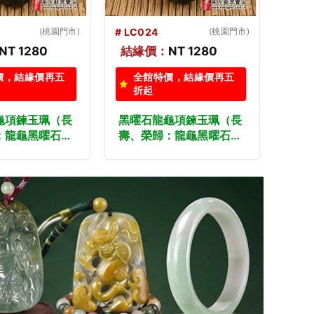
(桃園門市)
# LC023
(桃園門市)
# LC
NT 1280
結緣價：
NT 1280
結緣
價，結緣價再五
全館特價，結緣價再五
全
折起
折
龜項鍊玉珮（長
黑曜石龍龜項鍊玉珮（長
黑曜
：龍龜黑曜石龍
壽、榮歸：龍龜黑曜石龍
壽、
黑曜石龍龜玉
龜玉珮、黑曜石龍龜玉
龜玉
曜石龍龜，
墜）。黑曜石龍龜，
墜）
。客製化訂做各種
LC023。客製化訂做各種
LC
龜吊墜玉珮項
黑曜石龍龜吊墜玉珮項
黑曜
東方翡翠寶石保
鍊。★附東方翡翠寶石保
鍊。
證卡
證卡