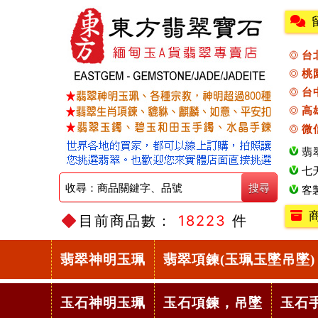
台
桃
台
高
微
翡
七
客
目前商品數：
18223
件
翡翠神明玉珮
翡翠項鍊(玉珮玉墜吊墜)
玉石神明玉珮
玉石項鍊，吊墜
玉石