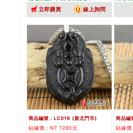
LC012。客製化訂做各種黑曜石龍
墜）。
立即購買
線上詢問
龜吊墜玉珮項鍊。★附東方翡翠寶
化訂做
石保證卡
鍊。★
商品編號：LC016
(新北門市)
商品編號
結緣價：NT 1280元
結緣價：