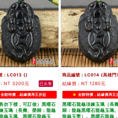
：LC013
()
商品編號：LC014
(高雄門
：NT 3200元
結緣價：NT 1280元
已出售
全館特價，結緣價再五折起
全館特價，結緣價再五
售勿下標，可訂做）黑曜石
黑曜石龍龜項鍊玉珮（長
鍊玉珮（長壽、榮歸：龍龜
歸：龍龜黑曜石龍龜玉珮
龍龜玉珮、黑曜石龍龜玉
龍龜玉墜）。黑曜石龍龜