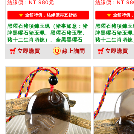
結緣價：NT 980元
結緣價：NT 98
全館特價，結緣價再五折起
全館特價
黑曜石豬項鍊玉珮（豬事如意：豬
黑曜石豬項鍊玉
牌黑曜石豬玉珮、黑曜石豬玉墜、
牌黑曜石豬玉珮
豬十二生肖項鍊）。全黑黑曜石
豬十二生肖項鍊
豬，PG035。客製化訂做各種黑曜
豬，PG036
立即購買
線上詢問
立即購買
石豬吊墜玉珮項鍊。★附東方翡翠
石豬吊墜玉珮項
寶石保證卡
寶石保證卡