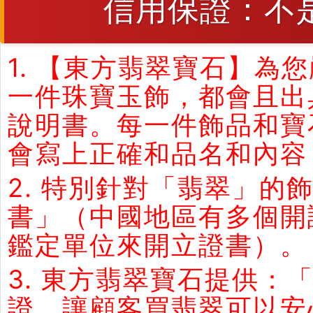
信用保證：不
1. 【東方翡翠寶石】
一件珠寶玉飾，都會且出
說明書。每一件飾品和寶
會寫上正確和品名和內容
2. 特別針對「翡翠」
書」（中國地區有多個開
鑑定單位來開立證書）。
3. 東方翡翠寶石提供：
證。讓顧客買翡翠可以安