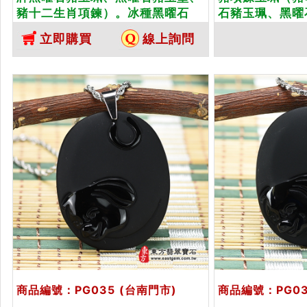
豬十二生肖項鍊）。冰種黑曜石
石豬玉珮、黑曜
豬，PG019。客製化訂做各種黑曜
生肖項鍊）。全
立即購買
線上詢問
石豬吊墜玉珮項鍊。★附東方翡翠
PG018。客製
寶石保證卡
吊墜玉珮項鍊。
保證卡
商品編號：PG035
(台南門市)
商品編號：PG0