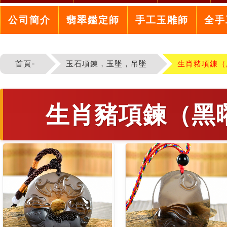
公司簡介
翡翠鑑定師
手工玉雕師
全手
首頁-
玉石項鍊，玉墜，吊墜
生肖豬項鍊（
生肖豬項鍊（黑