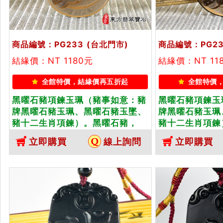
商品編號：PG233
(台北門市)
商品編號：PG23
結緣價：NT 1180元
結緣價：NT 11
全館特價，結緣價再五折起
全館特價
黑曜石豬項鍊玉珮（豬事如意：豬
黑曜石豬項鍊玉
牌黑曜石豬玉珮、黑曜石豬玉墜、
牌黑曜石豬玉珮
豬十二生肖項鍊）。黑曜石豬，
豬十二生肖項鍊
PG233。客製化訂做各種黑曜石豬
PG234。客
立即購買
線上詢問
立即購買
吊墜玉珮項鍊。★附東方翡翠寶石
吊墜玉珮項鍊。
保證卡
保證卡