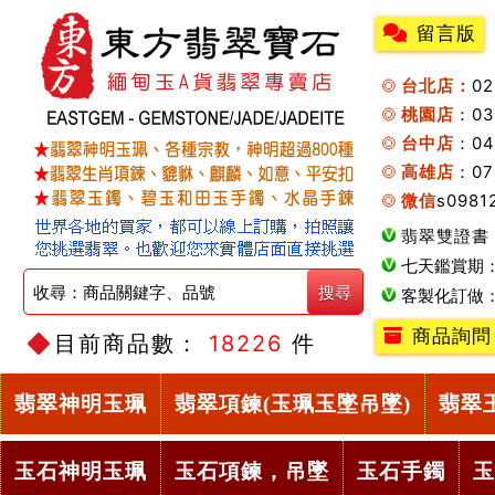
留言版
台北店：
0
桃園店
：0
台中店
：04
高雄店
：07
微信
s0981
翡翠雙證書
七天鑑賞期
客製化訂做
商品詢問
目前商品數：
18226
件
翡翠神明玉珮
翡翠項鍊(玉珮玉墜吊墜)
翡翠
玉石神明玉珮
玉石項鍊，吊墜
玉石手鐲
玉