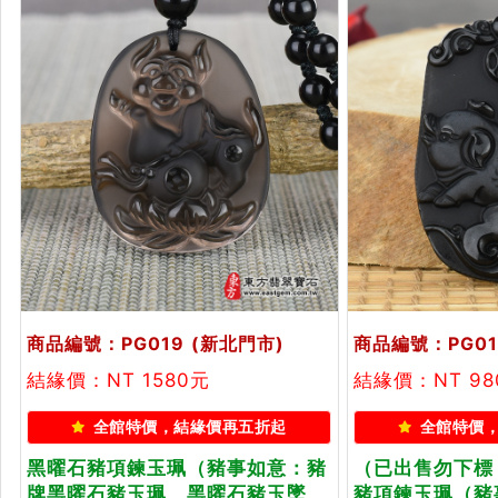
商品編號：PG019
(新北門市)
商品編號：PG01
結緣價：NT 1580元
結緣價：NT 9
全館特價，結緣價再五折起
全館特價
黑曜石豬項鍊玉珮（豬事如意：豬
（已出售勿下標
牌黑曜石豬玉珮、黑曜石豬玉墜、
豬項鍊玉珮（豬