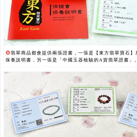
⊙
翡翠商品都會提供兩張證書，一張是【東方翡翠寶石】
保養說明書，另一張是「中國玉器檢驗的A貨翡翠證書」