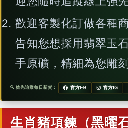
迎您隨時追蹤線上強
歡迎客製化訂做各種
告知您想採用翡翠玉
手原礦，精細為您雕
🔍 搶先追蹤每日新貨：
官方FB
官方IG
生肖豬項鍊（黑曜石