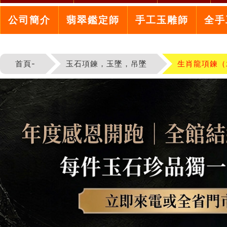
公司簡介
翡翠鑑定師
手工玉雕師
全手
首頁-
玉石項鍊，玉墜，吊墜
生肖龍項鍊（