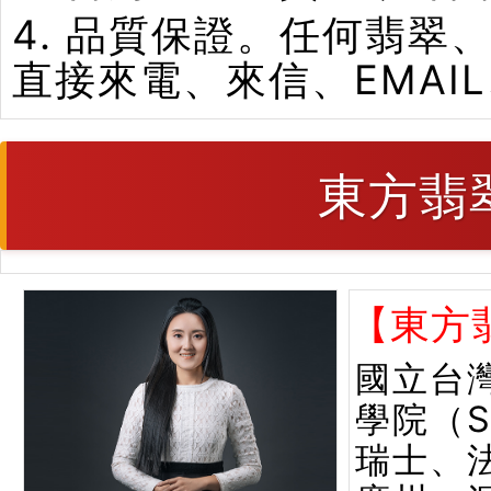
4. 品質保證。任何翡
直接來電、來信、EMAI
東方翡
【東方
國立台
學院（
瑞士、