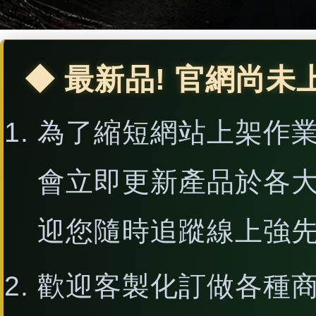
◆ 最新品! 官網尚未
為了縮短網站上架作
會立即更新產品於各
迎您隨時追蹤線上強
歡迎客製化訂做各種