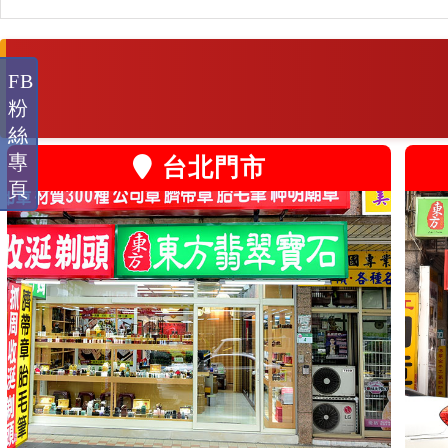
FB
粉
絲
專
台北門市
頁