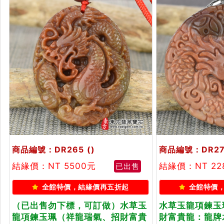
商品編號：DR265
()
商品編號：DR27
結緣價：NT 5500元
結緣價：NT 22
已出售
全館特價，結緣價再五折起
全館特價
（已出售勿下標，可訂做）水草玉
水草玉龍項鍊玉
龍項鍊玉珮（祥龍瑞氣、招財富貴
財富貴龍：龍牌