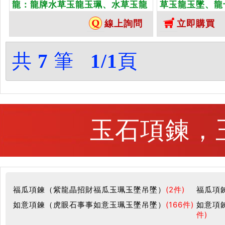
龍：龍牌水草玉龍玉珮、水草玉龍
草玉龍玉墜、龍
玉墜、龍十二生肖項鍊）。水草玉
水草玉龍，DR
線上詢問
立即購買
龍，DR265。客製化訂做各種水草
種水草玉龍吊墜
玉龍吊墜玉珮項鍊。★附東方翡翠
方翡翠寶石保證
寶石保證卡
共
7
筆
1/1
頁
玉石項鍊，玉
福瓜項鍊（紫龍晶招財福瓜玉珮玉墜吊墜）
(2件)
福瓜項
如意項鍊（虎眼石事事如意玉珮玉墜吊墜）
(166件)
如意項
件)