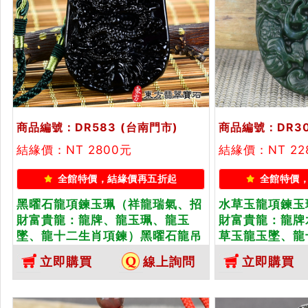
商品編號：DR583
(台南門市)
商品編號：DR3
結緣價：NT 2800元
結緣價：NT 22
全館特價，結緣價再五折起
全館特價
黑曜石龍項鍊玉珮（祥龍瑞氣、招
水草玉龍項鍊玉
財富貴龍：龍牌、龍玉珮、龍玉
財富貴龍：龍牌
墜、龍十二生肖項鍊）黑曜石龍吊
草玉龍玉墜、龍
墜，DR583。客製化訂做各種黑曜
水草玉龍，DR
立即購買
線上詢問
立即購買
石龍吊墜玉珮項鍊。
種水草玉龍吊墜
方翡翠寶石保證