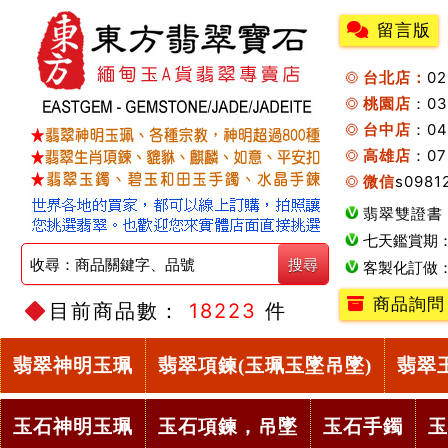
留言版
台北店：
0
桃園店
：0
台中店
：04
高雄店
：07
微信
s0981
翡翠雙證書
七天鑑賞期
客製化訂做
商品詢問
目前商品數：
18223
件
翡翠神明玉珮
翡翠項鍊(玉珮玉墜吊墜)
翡翠
玉石神明玉珮
玉石項鍊，吊墜
玉石手鐲
玉