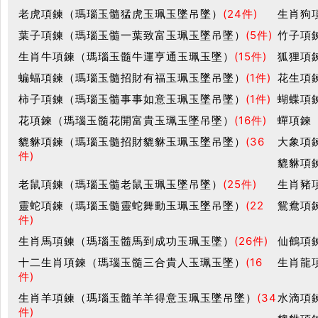
老虎項鍊（瑪瑙玉髓猛虎玉珮玉墜吊墜）
(24件)
生肖狗
葉子項鍊（瑪瑙玉髓一葉致富玉珮玉墜吊墜）
(5件)
竹子項
生肖牛項鍊（瑪瑙玉髓牛運亨通玉珮玉墜）
(15件)
狐狸項
蝙蝠項鍊（瑪瑙玉髓招財有福玉珮玉墜吊墜）
(1件)
花生項
柿子項鍊（瑪瑙玉髓事事如意玉珮玉墜吊墜）
(1件)
蝴蝶項
花項鍊（瑪瑙玉髓花開富貴玉珮玉墜吊墜）
(16件)
蟬項鍊
貔貅項鍊（瑪瑙玉髓招財貔貅玉珮玉墜吊墜）
(36
大象項
件)
貔貅項
老鼠項鍊（瑪瑙玉髓老鼠玉珮玉墜吊墜）
(25件)
生肖豬
靈蛇項鍊（瑪瑙玉髓靈蛇舞動玉珮玉墜吊墜）
(22
鴛鴦項
件)
生肖馬項鍊（瑪瑙玉髓馬到成功玉珮玉墜）
(26件)
仙鶴項
十二生肖項鍊（瑪瑙玉髓三合貴人玉珮玉墜）
(16
生肖龍
件)
生肖羊項鍊（瑪瑙玉髓羊羊得意玉珮玉墜吊墜）
(34
水滴項
件)