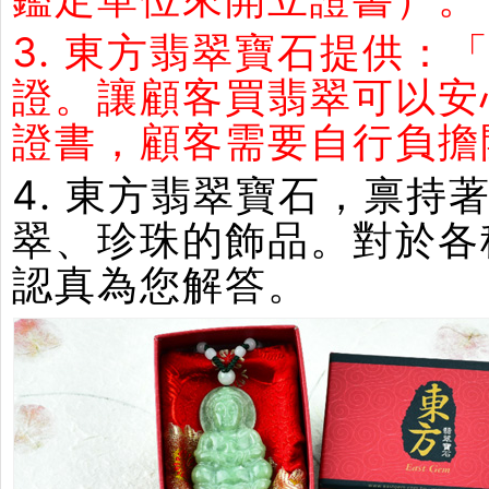
3. 東方翡翠寶石提供：
證。讓顧客買翡翠可以安
證書，顧客需要自行負擔
4. 東方翡翠寶石，禀
翠、珍珠的飾品。對於各
認真為您解答。