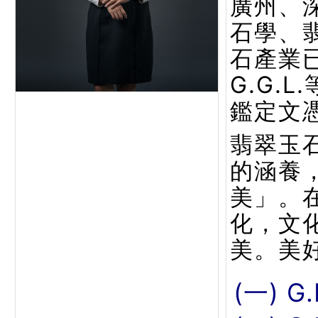
廣州、
石學、
石產業已
G.G.
鑑定文
翡翠玉
的涵養
美」。
化，文
美。美
(一) G