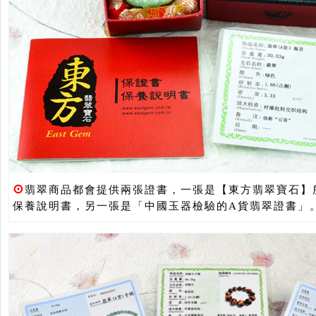
⊙
翡翠商品都會提供兩張證書，一張是【東方翡翠寶石】
保養說明書，另一張是「中國玉器檢驗的A貨翡翠證書」