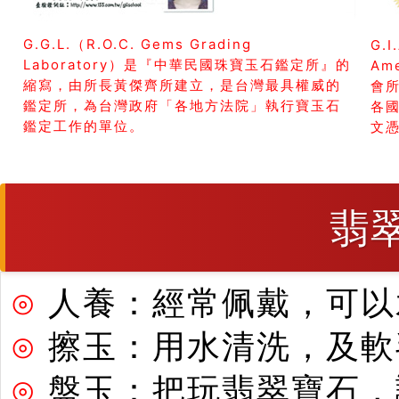
G.G.L.（R.O.C. Gems Grading
G.I
Laboratory）是『中華民國珠寶玉石鑑定所』的
Am
縮寫，由所長黃傑齊所建立，是台灣最具權威的
會所
鑑定所，為台灣政府「各地方法院」執行寶玉石
各
鑑定工作的單位。
文
翡
⊙
人養：經常佩戴，可以
⊙
擦玉：用水清洗，及軟
⊙
盤玉：把玩翡翠寶石，