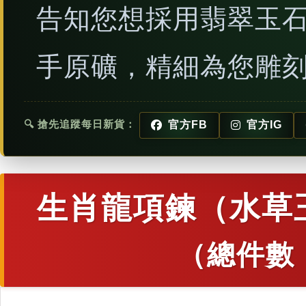
告知您想採用翡翠玉
手原礦，精細為您雕
🔍 搶先追蹤每日新貨：
官方FB
官方IG
生肖龍項鍊（水草
（總件數