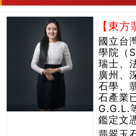
【東方
國立台
學院（
瑞士、
廣州、
石學、
石產業已
G.G.
鑑定文
翡翠玉