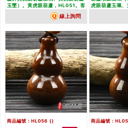
玉墜）。黃虎眼葫蘆，HL051。客
虎眼葫蘆玉珮、
製化訂做各種黃虎眼葫蘆吊墜玉珮
墜）。黃虎眼葫
線上詢問
項鍊。
化訂做各種黃虎
鍊。★附東方翡
商品編號：HL056
()
商品編號：HL05