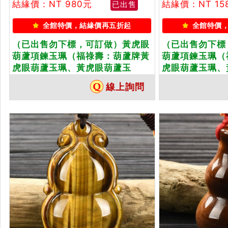
結緣價：NT 980元
結緣價：NT 15
已出售
全館特價，結緣價再五折起
全館特價
（已出售勿下標，可訂做）黃虎眼
（已出售勿下標
葫蘆項鍊玉珮（福祿壽：葫蘆牌黃
葫蘆項鍊玉珮（
虎眼葫蘆玉珮、黃虎眼葫蘆玉
虎眼葫蘆玉珮、
墜）。黃虎眼葫蘆，HL056。客製
墜）。黃虎眼葫
線上詢問
化訂做各種黃虎眼葫蘆吊墜玉珮項
化訂做各種黃虎
鍊。★附東方翡翠寶石保證卡
鍊。★附東方翡