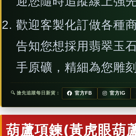
迎您隨時追蹤線上強
歡迎客製化訂做各種
告知您想採用翡翠玉
手原礦，精細為您雕
🔍 搶先追蹤每日新貨：
官方FB
官方IG
葫蘆項鍊(黃虎眼葫