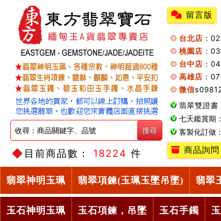
留言版
台北店：
0
桃園店
：0
台中店
：04
高雄店
：07
微信
s0981
翡翠雙證書
七天鑑賞期
客製化訂做
商品詢問
目前商品數：
18224
件
翡翠神明玉珮
翡翠項鍊(玉珮玉墜吊墜)
翡翠
玉石神明玉珮
玉石項鍊，吊墜
玉石手鐲
玉