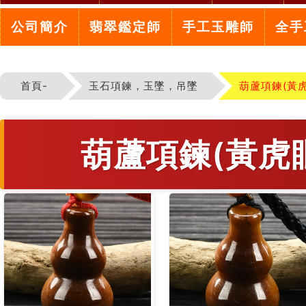
公司簡介
翡翠鑑定師
手工玉雕師
全手
首頁-
玉石項鍊，玉墜，吊墜
葫蘆項鍊(黃
葫蘆項鍊(黃虎