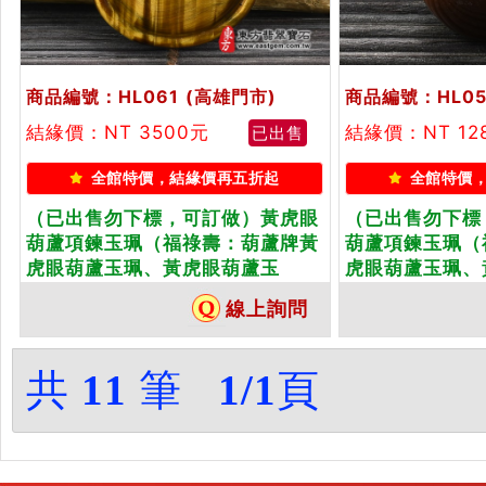
商品編號：HL061
(高雄門市)
商品編號：HL05
結緣價：NT 3500元
結緣價：NT 12
已出售
全館特價，結緣價再五折起
全館特價
（已出售勿下標，可訂做）黃虎眼
（已出售勿下標
葫蘆項鍊玉珮（福祿壽：葫蘆牌黃
葫蘆項鍊玉珮（
虎眼葫蘆玉珮、黃虎眼葫蘆玉
虎眼葫蘆玉珮、
墜）。黃虎眼葫蘆，HL061。客製
墜）。黃虎眼葫
線上詢問
化訂做各種黃虎眼葫蘆吊墜玉珮項
化訂做各種黃虎
鍊。★附東方翡翠寶石保證卡
鍊。★附東方翡
共
11
筆
1/1
頁