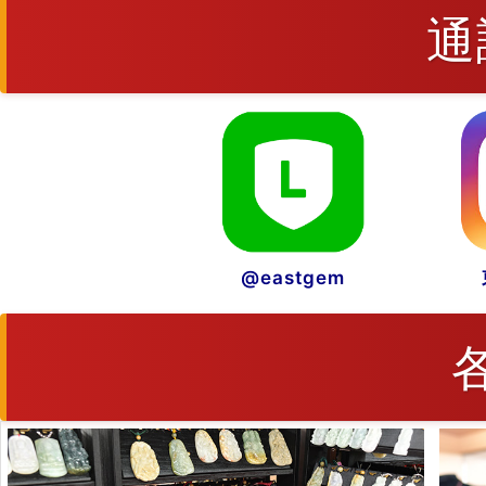
通
@eastgem