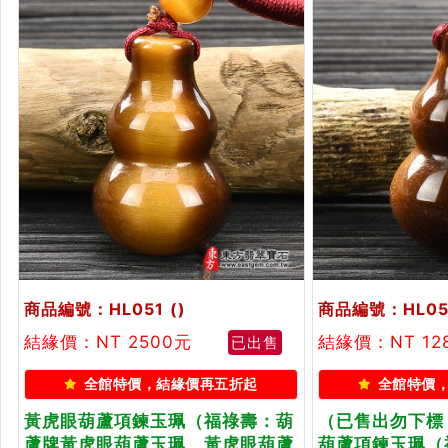
商品編號：HL051
()
商品編號：HL05
結緣價：NT 2500元
結緣價：NT 12
已出售
全館特價，結緣價再五折起
全館特價
黃虎眼葫蘆項鍊玉珮（福祿壽：葫
（已售出勿下標
蘆牌黃虎眼葫蘆玉珮、黃虎眼葫蘆
葫蘆項鍊玉珮（