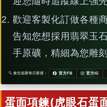
迎您隨時追蹤線上強
歡迎客製化訂做各種
告知您想採用翡翠玉
手原礦，精細為您雕
🔍 搶先追蹤每日新貨：
官方FB
官方IG
蛋面項鍊(虎眼石蛋