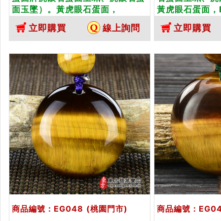
面玉墜）。黃虎眼石蛋面，
黃虎眼石蛋面，
EG046。客製化訂做各種虎眼石蛋
做各種虎眼石蛋
立即購買
線上詢問
立即購買
面吊墜玉珮項鍊。★東方翡翠寶石
★東方翡翠寶石
保證卡
商品編號：EG048
(桃園門市)
商品編號：EG0