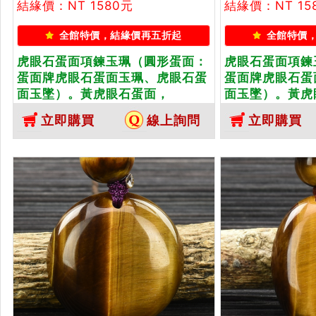
結緣價：NT 1580元
結緣價：NT 15
全館特價，結緣價再五折起
全館特價
虎眼石蛋面項鍊玉珮（圓形蛋面：
虎眼石蛋面項鍊
蛋面牌虎眼石蛋面玉珮、虎眼石蛋
蛋面牌虎眼石蛋
面玉墜）。黃虎眼石蛋面，
面玉墜）。黃虎
EG048。客製化訂做各種虎眼石蛋
EG040。客
立即購買
線上詢問
立即購買
面吊墜玉珮項鍊。★東方翡翠寶石
面吊墜玉珮項鍊
保證卡
保證卡