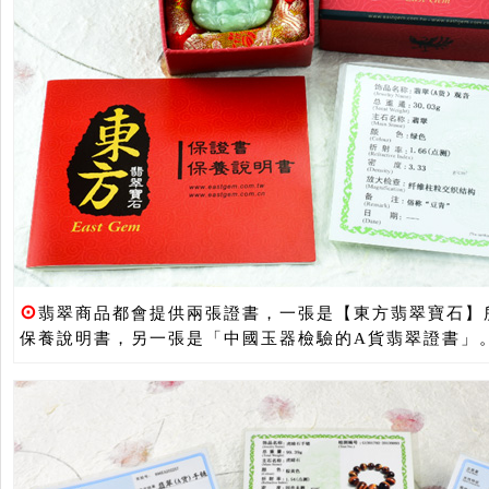
⊙
翡翠商品都會提供兩張證書，一張是【東方翡翠寶石】
保養說明書，另一張是「中國玉器檢驗的A貨翡翠證書」