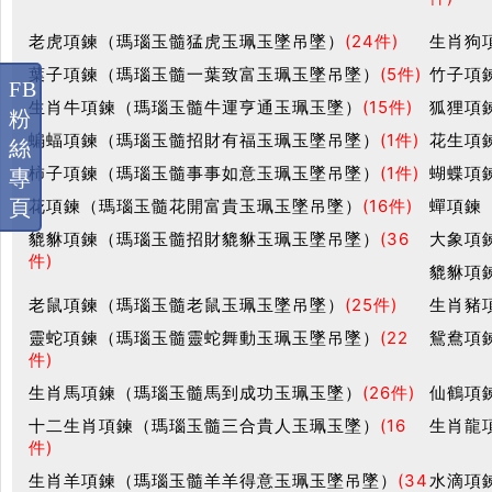
老虎項鍊（瑪瑙玉髓猛虎玉珮玉墜吊墜）
(24件)
生肖狗
葉子項鍊（瑪瑙玉髓一葉致富玉珮玉墜吊墜）
(5件)
竹子項
FB
生肖牛項鍊（瑪瑙玉髓牛運亨通玉珮玉墜）
(15件)
狐狸項
粉
蝙蝠項鍊（瑪瑙玉髓招財有福玉珮玉墜吊墜）
(1件)
花生項
絲
柿子項鍊（瑪瑙玉髓事事如意玉珮玉墜吊墜）
(1件)
蝴蝶項
專
花項鍊（瑪瑙玉髓花開富貴玉珮玉墜吊墜）
(16件)
蟬項鍊
頁
貔貅項鍊（瑪瑙玉髓招財貔貅玉珮玉墜吊墜）
(36
大象項
件)
貔貅項
老鼠項鍊（瑪瑙玉髓老鼠玉珮玉墜吊墜）
(25件)
生肖豬
靈蛇項鍊（瑪瑙玉髓靈蛇舞動玉珮玉墜吊墜）
(22
鴛鴦項
件)
生肖馬項鍊（瑪瑙玉髓馬到成功玉珮玉墜）
(26件)
仙鶴項
十二生肖項鍊（瑪瑙玉髓三合貴人玉珮玉墜）
(16
生肖龍
件)
生肖羊項鍊（瑪瑙玉髓羊羊得意玉珮玉墜吊墜）
(34
水滴項