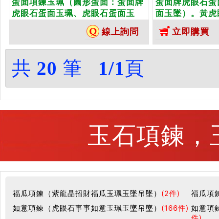
蛋面項鍊玉珮（圓形蛋面：蛋面牌
蛋面牌虎眼石蛋
虎眼石蛋面玉珮、虎眼石蛋面玉
面玉墜）。黃虎
墜）。黃虎眼石蛋面，EG045。客
EG049。客
線上詢問
立即購買
製化訂做各種虎眼石蛋面吊墜玉珮
面吊墜玉珮項鍊
項鍊。★東方翡翠寶石保證卡
保證卡
共
20
筆
1/1
頁
玉石項鍊，玉
福瓜項鍊（紫龍晶招財福瓜玉珮玉墜吊墜）
(2件)
福瓜項
如意項鍊（虎眼石事事如意玉珮玉墜吊墜）
(166件)
如意項
件)