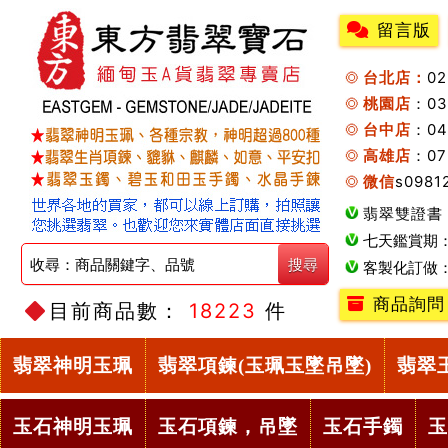
留言版
台北店：
0
桃園店
：0
台中店
：04
高雄店
：07
微信
s0981
翡翠雙證書
七天鑑賞期
客製化訂做
商品詢問
目前商品數：
18223
件
翡翠神明玉珮
翡翠項鍊(玉珮玉墜吊墜)
翡翠
玉石神明玉珮
玉石項鍊，吊墜
玉石手鐲
玉