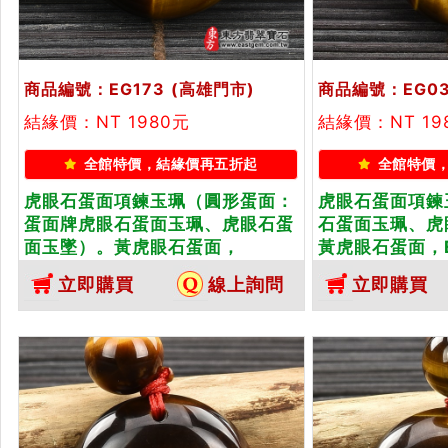
商品編號：EG173
(高雄門市)
商品編號：EG03
結緣價：NT 1980元
結緣價：NT 19
全館特價，結緣價再五折起
全館特價
虎眼石蛋面項鍊玉珮（圓形蛋面：
虎眼石蛋面項鍊
蛋面牌虎眼石蛋面玉珮、虎眼石蛋
石蛋面玉珮、虎
面玉墜）。黃虎眼石蛋面，
黃虎眼石蛋面，
EG173。客製化訂做各種虎眼石蛋
做各種虎眼石蛋
立即購買
線上詢問
立即購買
面吊墜玉珮項鍊。★東方翡翠寶石
★東方翡翠寶石
保證卡