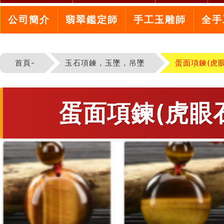
公司簡介
翡翠鑑定師
手工玉雕師
全手
首頁-
玉石項鍊，玉墜，吊墜
蛋面項鍊(虎
蛋面項鍊(虎眼