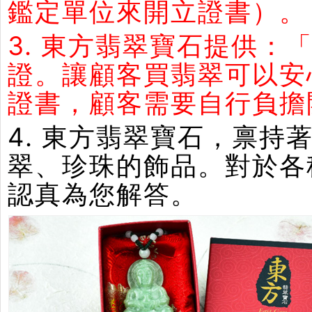
鑑定單位來開立證書）。
3. 東方翡翠寶石提供：
證。讓顧客買翡翠可以安
證書，顧客需要自行負擔
4. 東方翡翠寶石，禀
翠、珍珠的飾品。對於各
認真為您解答。