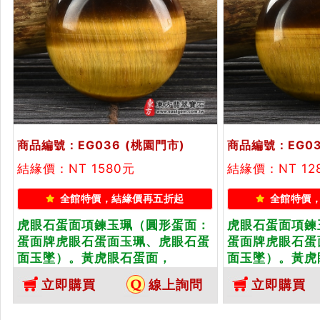
商品編號：EG036
(桃園門市)
商品編號：EG0
結緣價：NT 1580元
結緣價：NT 12
全館特價，結緣價再五折起
全館特價
虎眼石蛋面項鍊玉珮（圓形蛋面：
虎眼石蛋面項鍊
蛋面牌虎眼石蛋面玉珮、虎眼石蛋
蛋面牌虎眼石蛋
面玉墜）。黃虎眼石蛋面，
面玉墜）。黃虎
EG036。客製化訂做各種虎眼石蛋
EG038。客
立即購買
線上詢問
立即購買
面吊墜玉珮項鍊。★東方翡翠寶石
面吊墜玉珮項鍊
保證卡
保證卡