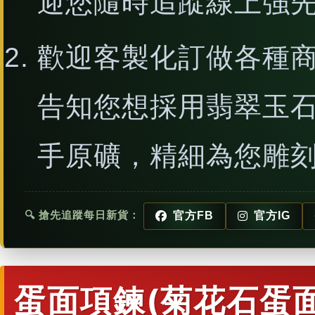
迎您隨時追蹤線上強
歡迎客製化訂做各種
告知您想採用翡翠玉
手原礦，精細為您雕
🔍 搶先追蹤每日新貨：
官方FB
官方IG
蛋面項鍊(菊花石蛋