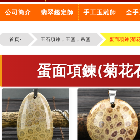
公司簡介
翡翠鑑定師
手工玉雕師
全手
首頁-
玉石項鍊，玉墜，吊墜
蛋面項鍊(菊
蛋面項鍊(菊花