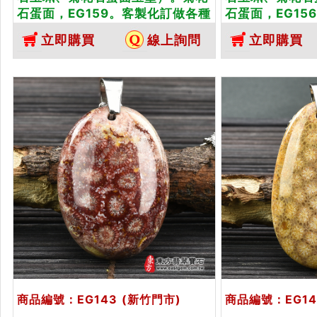
石蛋面，EG159。客製化訂做各種
石蛋面，EG15
菊花石蛋面吊墜玉珮項鍊。★東方
菊花石蛋面吊墜
立即購買
線上詢問
立即購買
翡翠寶石保證卡
翡翠寶石保證卡
商品編號：EG143
(新竹門市)
商品編號：EG14