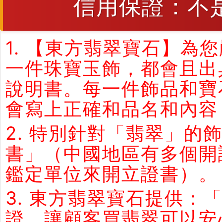
信用保證：不
1. 【東方翡翠寶石】
一件珠寶玉飾，都會且出
說明書。每一件飾品和寶
會寫上正確和品名和內容
2. 特別針對「翡翠」
書」（中國地區有多個開
鑑定單位來開立證書）。
3. 東方翡翠寶石提供：
證。讓顧客買翡翠可以安