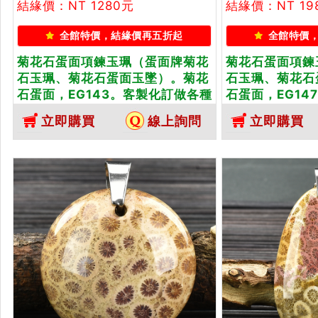
結緣價：NT 1280元
結緣價：NT 19
全館特價，結緣價再五折起
全館特價
菊花石蛋面項鍊玉珮（蛋面牌菊花
菊花石蛋面項鍊
石玉珮、菊花石蛋面玉墜）。菊花
石玉珮、菊花石
石蛋面，EG143。客製化訂做各種
石蛋面，EG14
菊花石蛋面吊墜玉珮項鍊。★東方
菊花石蛋面吊墜
立即購買
線上詢問
立即購買
翡翠寶石保證卡
翡翠寶石保證卡