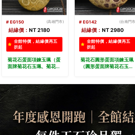
# EG142
(台南門市)
# EG149
(台中門市
結緣價：
NT 2980
結緣價：
NT 2180
全館特價，結緣價再五
全館特價，結緣價再五
折起
折起
菊花石圓形蛋面項鍊玉珮
菊花石蛋面項鍊玉珮（蛋
（圓形蛋面牌菊花石玉
面牌菊花石玉珮、菊花石
珮、菊花石圓形蛋面玉
蛋面玉墜）。菊花石蛋
墜）。菊花石圓形蛋面，
面，EG149。客製化訂做
EG142。客製化訂做各種
各種菊花石蛋面吊墜玉珮
菊花石圓形蛋面吊墜玉珮
項鍊。★東方翡翠寶石保
項鍊。★東方翡翠寶石保
證卡
證卡