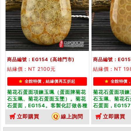
商品編號：EG154
(高雄門市)
商品編號：EG15
結緣價：NT 2100元
結緣價：NT 19
全館特價，結緣價再五折起
全館特價
菊花石蛋面項鍊玉珮（蛋面牌菊花
菊花石蛋面項鍊
石玉珮、菊花石蛋面玉墜）。菊花
石玉珮、菊花石
石蛋面，EG154。客製化訂做各種
石蛋面，EG15
菊花石蛋面吊墜玉珮項鍊。★東方
菊花石蛋面吊墜
立即購買
線上詢問
立即購買
翡翠寶石保證卡
翡翠寶石保證卡