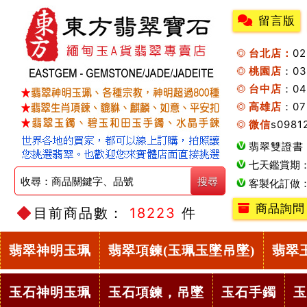
留言版
台北店：
0
桃園店
：0
台中店
：04
高雄店
：07
微信
s0981
翡翠雙證書
七天鑑賞期
客製化訂做
商品詢問
目前商品數：
18223
件
翡翠神明玉珮
翡翠項鍊(玉珮玉墜吊墜)
翡翠
玉石神明玉珮
玉石項鍊，吊墜
玉石手鐲
玉