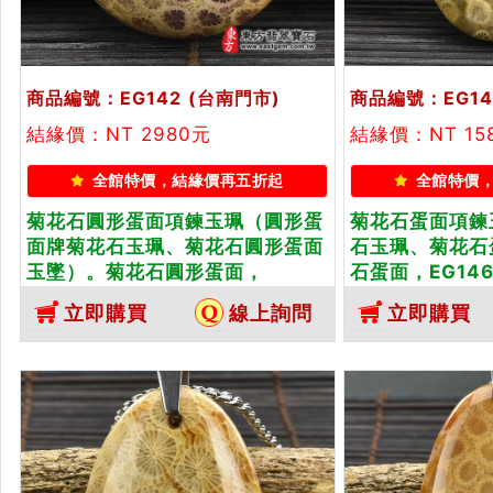
商品編號：EG142
(台南門市)
商品編號：EG14
結緣價：NT 2980元
結緣價：NT 15
全館特價，結緣價再五折起
全館特價
菊花石圓形蛋面項鍊玉珮（圓形蛋
菊花石蛋面項鍊
面牌菊花石玉珮、菊花石圓形蛋面
石玉珮、菊花石
玉墜）。菊花石圓形蛋面，
石蛋面，EG14
EG142。客製化訂做各種菊花石圓
菊花石蛋面吊墜
立即購買
線上詢問
立即購買
形蛋面吊墜玉珮項鍊。★東方翡翠
翡翠寶石保證卡
寶石保證卡