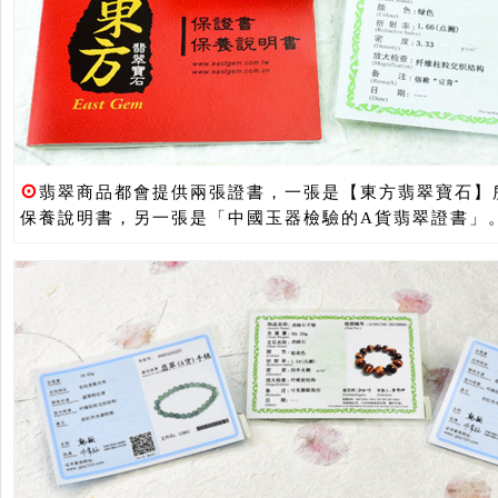
⊙
翡翠商品都會提供兩張證書，一張是【東方翡翠寶石】
保養說明書，另一張是「中國玉器檢驗的A貨翡翠證書」