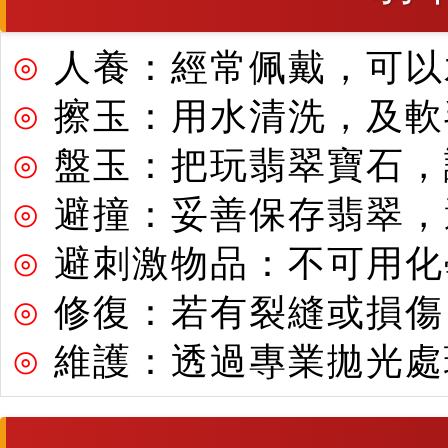
⊙
人養：經常佩戴，可以
⊙
擦玉：用水清洗，及軟
⊙
盤玉：把玩翡翠寶石，
⊙
避撞：妥善保存翡翠，
⊙
避刺激物品：不可用化
⊙
修復：若有裂縫或損傷
⊙
維護：透過專業拋光處