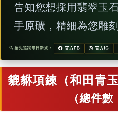
告知您想採用翡翠玉
手原礦，精細為您雕
🔍 搶先追蹤每日新貨：
官方FB
官方IG
貔貅項鍊（和田青玉
（總件數