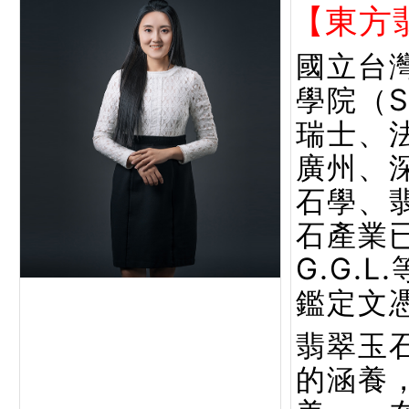
【東方
國立台
學院（
瑞士、
廣州、
石學、
石產業已
G.G.
鑑定文
翡翠玉
的涵養