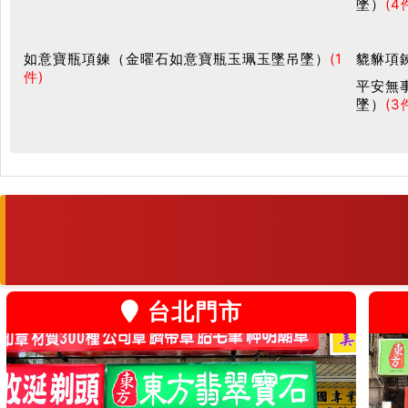
墜）
(4
如意寶瓶項鍊（金曜石如意寶瓶玉珮玉墜吊墜）
(1
貔貅項
件)
平安無
墜）
(3
台北門市