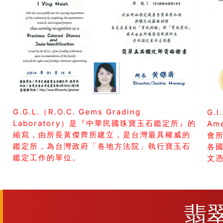
G.G.L.（R.O.C. Gems Grading
G.I
Laboratory）是『中華民國珠寶玉石鑑定所』的
Am
縮寫，由所長黃傑齊所建立，是台灣最具權威的
會所
鑑定所，為台灣政府「各地方法院」執行寶玉石
各
鑑定工作的單位。
文
翡