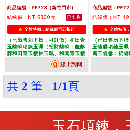
商品編號：PF728
(新竹門市)
商品編號：PF72
結緣價：NT 5800元
結緣價：NT 4
已出售
全館特價，結緣價再五折起
全館特價
（已出售勿下標，可訂做）和田青
（已出售勿下標
玉貔貅項鍊玉珮（招財貔貅：貔貅
玉貔貅項鍊玉珮
牌和田青玉貔貅玉珮、和闐青玉貔
霸王貔貅：貔貅
貅玉墜）。天然和田青玉和闐青玉
珮、和闐青玉貔
線上詢問
貔貅，PF728。客製化訂做各種和
田青玉和闐青玉貔
田青玉和闐青玉貔貅吊墜玉珮項
製化訂做各種和
鍊。★附東方翡翠寶石保證卡
貅吊墜玉珮項鍊
共
2
筆
1/1
頁
石保證卡
玉石項鍊，玉