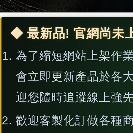
◆ 最新品! 官網尚未
為了縮短網站上架作
會立即更新產品於各
迎您隨時追蹤線上強
歡迎客製化訂做各種