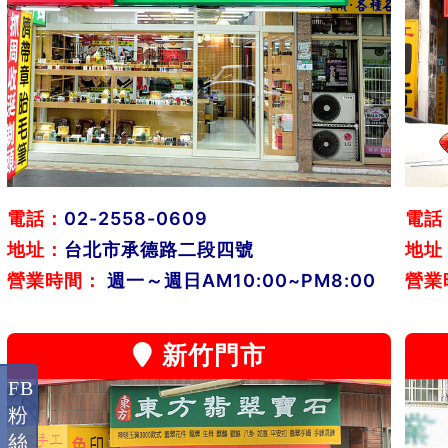
電話：
02-2558-0609
電話
地址：
台北市承德路二段四號
地址
營業時間：
週一～週日AM10:00~PM8:00
營業
新竹門市
FB
粉
絲