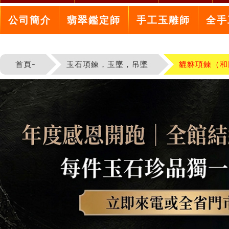
公司簡介
翡翠鑑定師
手工玉雕師
全手
首頁-
玉石項鍊，玉墜，吊墜
貔貅項鍊（和