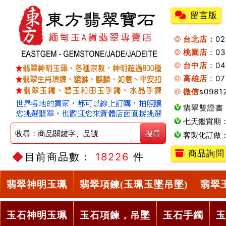
留言版
台北店：
0
桃園店
：0
台中店
：04
高雄店
：07
微信
s0981
翡翠雙證書
七天鑑賞期
客製化訂做
商品詢問
目前商品數：
18226
件
翡翠神明玉珮
翡翠項鍊(玉珮玉墜吊墜)
翡翠
玉石神明玉珮
玉石項鍊，吊墜
玉石手鐲
玉