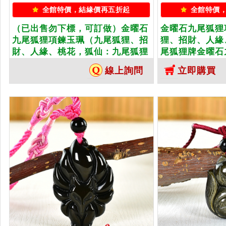
全館特價，結緣價再五折起
全館特價
（已出售勿下標，可訂做）金曜石
金曜石九尾狐狸
九尾狐狸項鍊玉珮（九尾狐狸、招
狸、招財、人緣
財、人緣、桃花，狐仙：九尾狐狸
尾狐狸牌金曜石
牌金曜石九尾狐狸玉珮、金曜石九
曜石九尾狐狸玉
線上詢問
立即購買
尾狐狸玉墜、）。金曜石九尾狐
尾狐狸，FX0
狸，FX061。客製化訂做各種金曜
金曜石狐狸吊墜
石狐狸吊墜玉珮項鍊。★附東方翡
方翡翠寶石保證
翠寶石保證卡