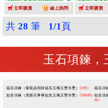
曜石九尾狐狸玉墜、）。金曜石九
曜石九尾狐狸玉
立即購買
線上詢問
立即購買
尾狐狸，FX084。客製化訂做各種
尾狐狸，FX0
金曜石狐狸吊墜玉珮項鍊。★附東
金曜石狐狸吊墜
方翡翠寶石保證
方翡翠寶石保證
共
28
筆
1/1
頁
玉石項鍊，玉
福瓜項鍊（紫龍晶招財福瓜玉珮玉墜吊墜）
(2件)
福瓜項
如意項鍊（虎眼石事事如意玉珮玉墜吊墜）
(166件)
如意項
件)