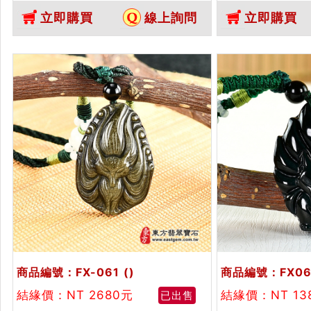
曜石九尾狐狸玉墜、）。金曜石九
曜石九尾狐狸玉
立即購買
線上詢問
立即購買
尾狐狸，FX056。客製化訂做各種
狐狸，FX057
金曜石狐狸吊墜玉珮項鍊。★附東
曜石狐狸吊墜玉
方翡翠寶石保證卡
翡翠寶石保證卡
商品編號：FX-061
()
商品編號：FX06
結緣價：NT 2680元
結緣價：NT 13
已出售