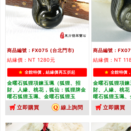
商品編號：FX075
(台北門市)
商品編號：FX07
結緣價：NT 1280元
結緣價：NT 11
全館特價，結緣價再五折起
全館特價
金曜石狐狸項鍊玉珮（狐狸、招
金曜石狐狸項鍊
財、人緣、桃花，狐仙：狐狸牌金
財、人緣、桃花
曜石狐狸玉珮、金曜石狐狸玉
曜石狐狸玉珮、
墜）。金曜石狐狸，FX075。客製
墜、）。金曜石狐
立即購買
線上詢問
立即購買
化訂做各種金曜石狐狸吊墜玉珮項
製化訂做各種金
鍊。★附東方翡翠寶石保證
項鍊。★附東方