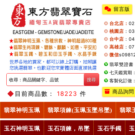
留言版
台北店：
0
桃園店
：0
台中店
：04
高雄店
：07
微信
s0981
翡翠雙證書
七天鑑賞期
客製化訂做
商品詢問
目前商品數：
18223
件
翡翠神明玉珮
翡翠項鍊(玉珮玉墜吊墜)
翡翠
玉石神明玉珮
玉石項鍊，吊墜
玉石手鐲
玉