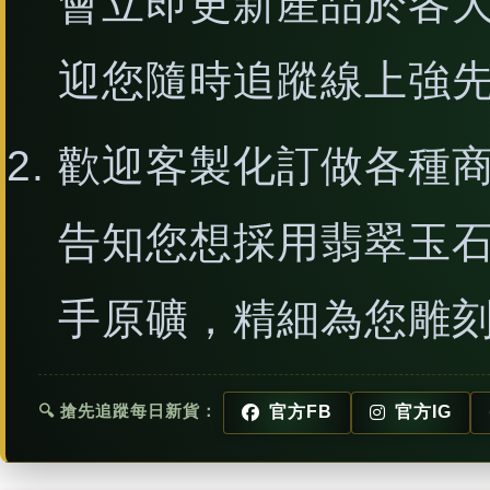
會立即更新產品於各
迎您隨時追蹤線上強
歡迎客製化訂做各種
告知您想採用翡翠玉
手原礦，精細為您雕
🔍 搶先追蹤每日新貨：
官方FB
官方IG