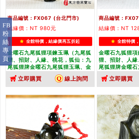
商品編號：FX067
(台北門市)
商品編號：FX07
FB
結緣價：NT 980元
結緣價：NT 12
粉
全館特價，結緣價再五折起
全館特價
絲
專
金曜石九尾狐狸項鍊玉珮（九尾狐
金曜石九狐狸項
頁
狸、招財、人緣、桃花，狐仙：九
狸、招財、人緣
尾狐狸牌金曜石九尾狐狸玉珮、金
尾狐狸牌金曜石
曜石九尾狐狸玉墜、）。金曜石九
曜石九尾狐狸玉
立即購買
線上詢問
立即購買
尾狐狸，FX067。客製化訂做各種
狐狸，FX072
金曜石狐狸吊墜玉珮項鍊。★附東
曜石狐狸吊墜玉
方翡翠寶石保證
翡翠寶石保證