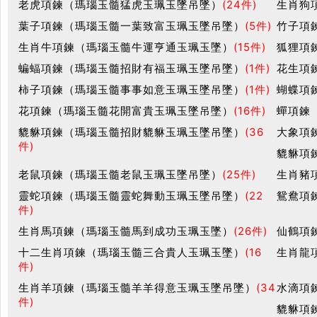
老虎項鍊（瑪瑙玉髓猛虎玉珮玉墜吊墜）
(24件)
生肖狗
葉子項鍊（瑪瑙玉髓一葉致富玉珮玉墜吊墜）
(5件)
竹子項
生肖牛項鍊（瑪瑙玉髓牛運亨通玉珮玉墜）
(15件)
狐狸項
蝙蝠項鍊（瑪瑙玉髓招財有福玉珮玉墜吊墜）
(1件)
花生項
柿子項鍊（瑪瑙玉髓事事如意玉珮玉墜吊墜）
(1件)
蝴蝶項
花項鍊（瑪瑙玉髓花開富貴玉珮玉墜吊墜）
(16件)
蟬項鍊
貔貅項鍊（瑪瑙玉髓招財貔貅玉珮玉墜吊墜）
(36
大象項
件)
貔貅項
老鼠項鍊（瑪瑙玉髓老鼠玉珮玉墜吊墜）
(25件)
生肖豬
靈蛇項鍊（瑪瑙玉髓靈蛇舞動玉珮玉墜吊墜）
(22
鴛鴦項
件)
生肖馬項鍊（瑪瑙玉髓馬到成功玉珮玉墜）
(26件)
仙鶴項
十二生肖項鍊（瑪瑙玉髓三合貴人玉珮玉墜）
(16
生肖龍
件)
生肖羊項鍊（瑪瑙玉髓羊羊得意玉珮玉墜吊墜）
(34
水滴項
件)
貔貅項