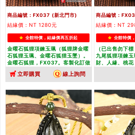
商品編號：FX037
(新北門市)
商品編號：FX03
結緣價：NT 1280元
結緣價：NT 2
全館特價，結緣價再五折起
全館特價
金曜石狐狸項鍊玉珮（狐狸牌金曜
（已出售勿下標
石狐狸玉珮、金曜石狐狸玉墜）。
九尾狐狸項鍊玉
金曜石狐狸，FX037。客製化訂做
財、人緣、桃花
各種金曜石狐狸吊墜玉珮項鍊。★
牌金曜石九尾狐
立即購買
線上詢問
附東方翡翠寶石保證卡
尾狐狸玉墜、）
狸，FX038
石狐狸吊墜玉珮
翠寶石保證卡