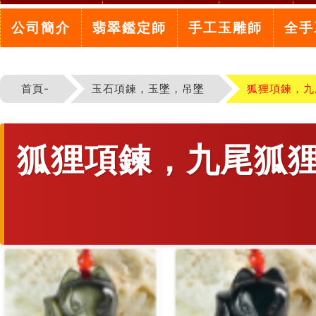
公司簡介
翡翠鑑定師
手工玉雕師
全手
首頁-
玉石項鍊，玉墜，吊墜
狐狸項鍊，九
狐狸項鍊，九尾狐