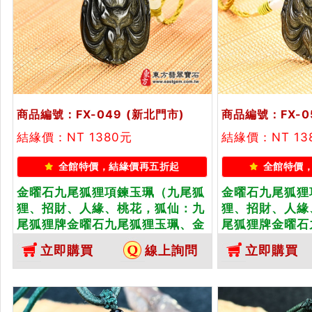
商品編號：FX-049
(新北門市)
商品編號：FX-0
結緣價：NT 1380元
結緣價：NT 13
全館特價，結緣價再五折起
全館特價
金曜石九尾狐狸項鍊玉珮（九尾狐
金曜石九尾狐狸
狸、招財、人緣、桃花，狐仙：九
狸、招財、人緣
尾狐狸牌金曜石九尾狐狸玉珮、金
尾狐狸牌金曜石
曜石九尾狐狸玉墜、）。金曜石九
曜石九尾狐狸玉
立即購買
線上詢問
立即購買
尾狐狸，FX049。客製化訂做各種
尾狐狸，FX0
金曜石狐狸吊墜玉珮項鍊。★附東
金曜石狐狸吊墜
方翡翠寶石保證卡
方翡翠寶石保證