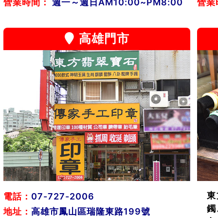
營業時間：
週一～週日AM10:00~PM8:00
營業
高雄門市
東
電話：
07-727-2006
鐲
地址：
高雄市鳳山區瑞隆東路199號