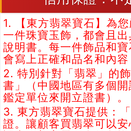
1. 【東方翡翠寶石】
一件珠寶玉飾，都會且出
說明書。每一件飾品和寶
會寫上正確和品名和內容
2. 特別針對「翡翠」
書」（中國地區有多個開
鑑定單位來開立證書）。
3. 東方翡翠寶石提供：
證。讓顧客買翡翠可以安