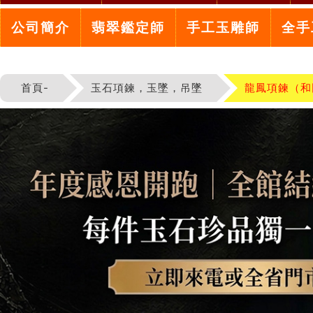
公司簡介
翡翠鑑定師
手工玉雕師
全手
首頁-
玉石項鍊，玉墜，吊墜
龍鳳項鍊（和