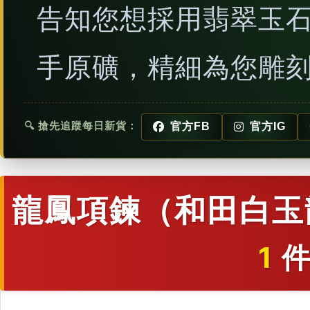
告知您想採用翡翠玉
手原礦，精細為您雕
🔍 搶先追蹤每日新貨：
官方FB
官方IG
龍鳳項鍊（和田白玉
1
件