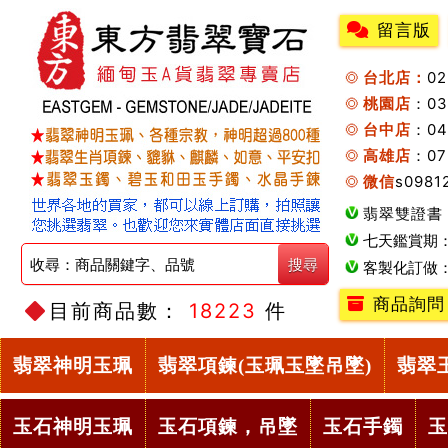
留言版
台北店：
0
桃園店
：0
台中店
：04
高雄店
：07
微信
s0981
翡翠雙證書
七天鑑賞期
客製化訂做
商品詢問
目前商品數：
18223
件
翡翠神明玉珮
翡翠項鍊(玉珮玉墜吊墜)
翡翠
玉石神明玉珮
玉石項鍊，吊墜
玉石手鐲
玉