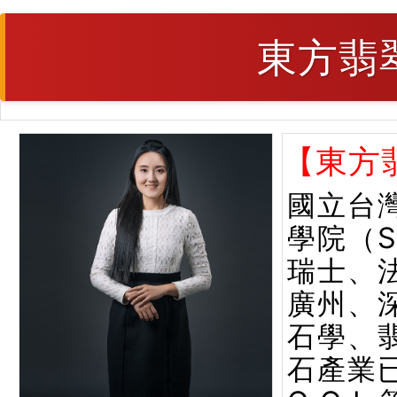
東方翡
【東方
國立台
學院（
瑞士、
廣州、
石學、
石產業已