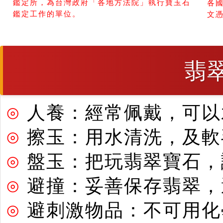
鑑定所，為台灣政府「各地方法院」執行寶玉石
各
鑑定工作的單位。
文
翡
⊙
人養：經常佩戴，可以
⊙
擦玉：用水清洗，及軟
⊙
盤玉：把玩翡翠寶石，
⊙
避撞：妥善保存翡翠，
⊙
避刺激物品：不可用化