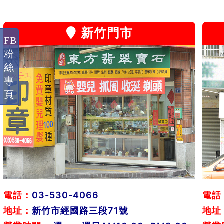
新竹門市
FB
粉
絲
專
頁
電話：
03-530-4066
電話
地址：
新竹市經國路三段71號
地址