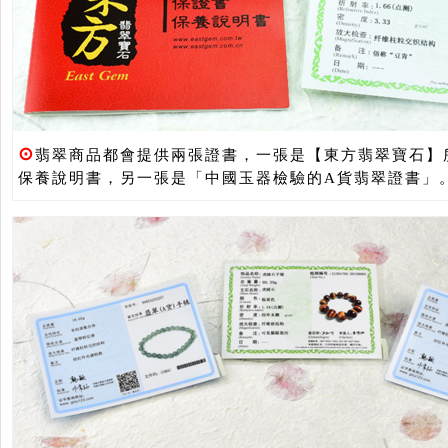
⊙
翡翠商品都會提供兩張證書，一張是【東方翡翠寶石】
保養說明書，另一張是「中國玉器檢驗的A貨翡翠證書」