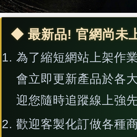
◆ 最新品! 官網尚未
為了縮短網站上架作
會立即更新產品於各
迎您隨時追蹤線上強
歡迎客製化訂做各種