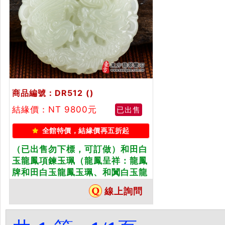
商品編號：DR512
()
結緣價：NT 9800元
已出售
全館特價，結緣價再五折起
（已出售勿下標，可訂做）和田白
玉龍鳳項鍊玉珮（龍鳳呈祥：龍鳳
牌和田白玉龍鳳玉珮、和闐白玉龍
鳳玉墜）。天然和田白玉和闐白玉
線上詢問
龍鳳，DR512。客製化訂做各種和
田白玉和闐白玉龍鳳吊墜玉珮項
鍊。★附東方翡翠寶石保證卡