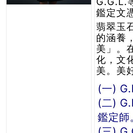
G.G.
鑑定文
翡翠玉
的涵養
美」。
化，文
美。美
(一) G
(二) 
鑑定師
(三) 