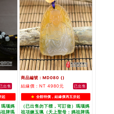
商品編號：MD080
()
結緣價：NT 4980元
已出售
已出售
折起
全館特價，結緣價再五折起
）瑪瑙媽
（已出售勿下標，可訂做）瑪瑙媽
媽祖牌瑪
祖項鍊玉珮（天上聖母：媽祖牌瑪