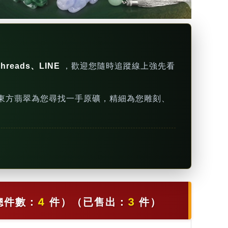
hreads、LINE
，歡迎您隨時追蹤線上強先看
東方翡翠為您尋找一手原礦，精細為您雕刻、
總件數：
4
件）
（已售出：
3
件）