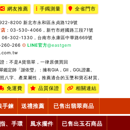
網友推薦
手鐲測量
全省門市
2922-8200 新北市永和區永貞路129號
竹店
：03-530-4066，新竹市經國路三段71號
：06-302-1330，台南市永康區中華路669號
-260-266
LINE官方
@eastgem
.com.tw
證：不是A貨翡翠，一律原價買回
翠鑑定師「謝依瑩」：擁有GIA，GII，GGL證書。
照八字、產業屬性，推薦適合的玉墜和寶石材質。
免運費
品質保證
相關連結
銀手鍊
送禮推薦
已售出翡翠商品
指、手環
風水擺件
已售出玉石商品