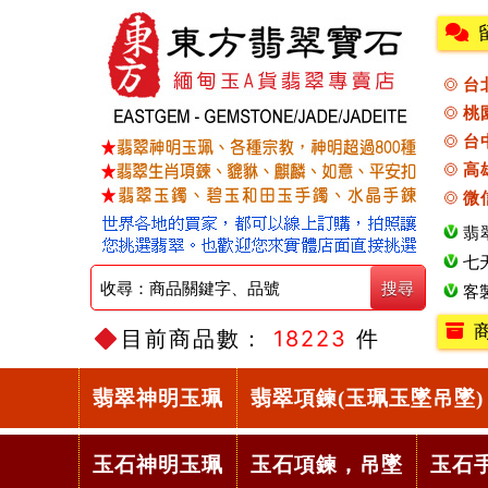
台
桃
台
高
微
翡
七
客
目前商品數：
18223
件
翡翠神明玉珮
翡翠項鍊(玉珮玉墜吊墜)
玉石神明玉珮
玉石項鍊，吊墜
玉石