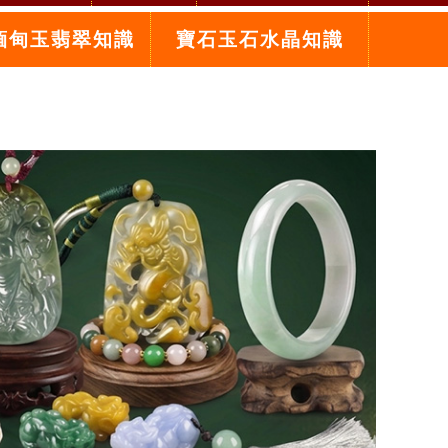
緬甸玉翡翠知識
寶石玉石水晶知識