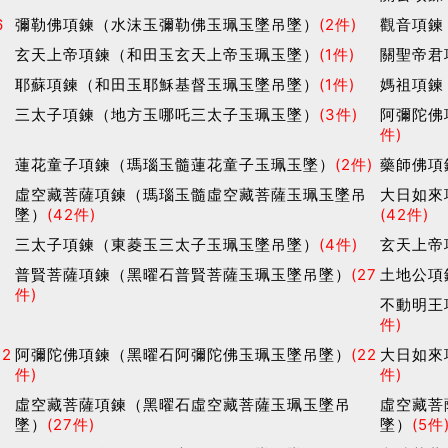
6
彌勒佛項鍊（水沫玉彌勒佛玉珮玉墜吊墜）
(2件)
觀音項鍊
玄天上帝項鍊（和田玉玄天上帝玉珮玉墜）
(1件)
關聖帝君
耶蘇項鍊（和田玉耶穌基督玉珮玉墜吊墜）
(1件)
媽祖項鍊
三太子項鍊（地方玉哪吒三太子玉珮玉墜）
(3件)
阿彌陀佛
件)
蓮花童子項鍊（瑪瑙玉髓蓮花童子玉珮玉墜）
(2件)
藥師佛項
）
虛空藏菩薩項鍊（瑪瑙玉髓虛空藏菩薩玉珮玉墜吊
大日如來
墜）
(42件)
(42件)
三太子項鍊（東菱玉三太子玉珮玉墜吊墜）
(4件)
玄天上帝
普賢菩薩項鍊（黑曜石普賢菩薩玉珮玉墜吊墜）
(27
土地公項
件)
不動明王
件)
22
阿彌陀佛項鍊（黑曜石阿彌陀佛玉珮玉墜吊墜）
(22
大日如來
件)
件)
吊
虛空藏菩薩項鍊（黑曜石虛空藏菩薩玉珮玉墜吊
虛空藏菩
墜）
(27件)
墜）
(5件