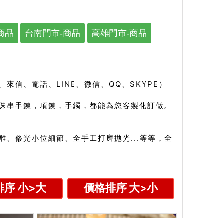
商品
台南門市-商品
高雄門市-商品
信、電話、LINE、微信、QQ、SKYPE）
珠串手鍊，項鍊，手鐲，都能為您客製化訂做。
、修光小位細節、全手工打磨拋光...等等，全
序 小>大
價格排序 大>小