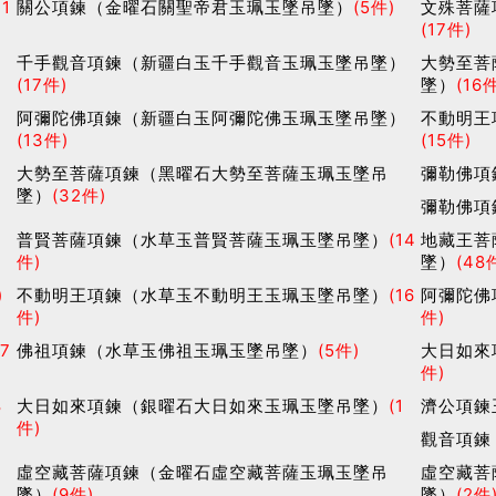
21
關公項鍊（金曜石關聖帝君玉珮玉墜吊墜）
(5件)
文殊菩薩
(17件)
）
千手觀音項鍊（新疆白玉千手觀音玉珮玉墜吊墜）
大勢至菩
(17件)
墜）
(16
吊
阿彌陀佛項鍊（新疆白玉阿彌陀佛玉珮玉墜吊墜）
不動明王
(13件)
(15件)
大勢至菩薩項鍊（黑曜石大勢至菩薩玉珮玉墜吊
彌勒佛項
墜）
(32件)
彌勒佛項
普賢菩薩項鍊（水草玉普賢菩薩玉珮玉墜吊墜）
(14
地藏王菩
件)
墜）
(48
)
不動明王項鍊（水草玉不動明王玉珮玉墜吊墜）
(16
阿彌陀佛
件)
件)
17
佛祖項鍊（水草玉佛祖玉珮玉墜吊墜）
(5件)
大日如來
件)
8
大日如來項鍊（銀曜石大日如來玉珮玉墜吊墜）
(1
濟公項鍊
件)
觀音項鍊
虛空藏菩薩項鍊（金曜石虛空藏菩薩玉珮玉墜吊
虛空藏菩
墜）
(9件)
墜）
(2件