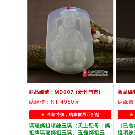
商品編號：MD007
(新竹門市)
商品編
結緣價：NT 4980元
結緣價：
全館特價，結緣價再五折起
瑪瑙媽祖項鍊玉珮（天上聖母：媽
（已售
祖牌瑪瑙媽祖玉珮、玉髓媽祖玉
祖項鍊