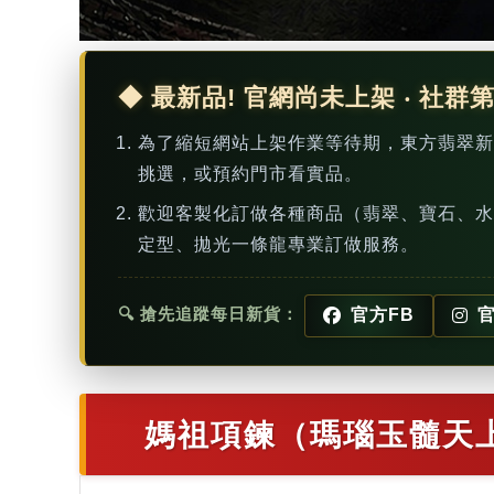
◆ 最新品! 官網尚未上架 ‧ 社群
為了縮短網站上架作業等待期，東方翡翠
挑選，或預約門市看實品。
歡迎客製化訂做各種商品（翡翠、寶石、水
定型、拋光一條龍專業訂做服務。
🔍 搶先追蹤每日新貨：
官方FB
官
媽祖項鍊（瑪瑙玉髓天