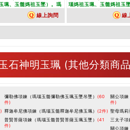
玉珮、玉髓媽祖玉墜）。瑪
瑙媽祖玉珮、玉髓媽祖玉
媽祖，MD002。客製化訂
瑙玉髓媽祖，MD006。
線上詢問
線
瑪瑙玉髓媽祖吊墜玉珮項
做各種瑪瑙玉髓媽祖吊墜
東方翡翠寶石保證卡
鍊。★東方翡翠寶石保證
玉石神明玉珮 (其他分類商品
彌勒佛項鍊（瑪瑙玉髓彌勒佛玉珮玉墜吊墜）
(60
關公項鍊
件)
件)
)
釋迦牟尼佛項鍊（瑪瑙玉髓釋迦牟尼佛玉珮）
(2件)
聖母瑪莉
普賢菩薩項鍊（瑪瑙玉髓普賢菩薩玉珮玉墜）
(41
三太子項
件)
關公項鍊