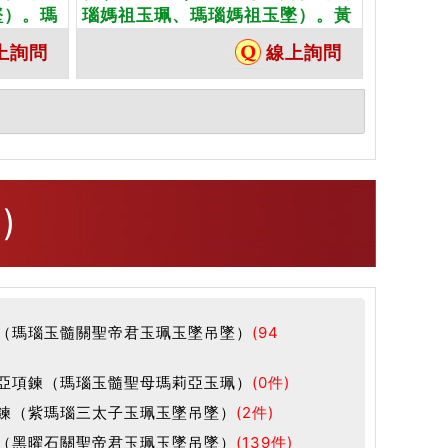
墜）。瑪
瑙媽祖玉珮、瑪瑙媽祖玉墜）。黃
客製化訂
白瑪瑙媽祖，MD080。客製化訂
上詢問
線上詢問
玉珮項
做各種瑪瑙媽祖吊墜玉珮項鍊。★
卡
附東方翡翠寶石保證卡
)
（瑪瑙玉髓關聖帝君玉珮玉墜吊墜）
(94
亞項鍊（瑪瑙玉髓聖母瑪莉亞玉珮）
(0件)
鍊（紫瑪瑙三太子玉珮玉墜吊墜）
(2件)
（黑曜石關聖帝君玉珮玉墜吊墜）
(139件)