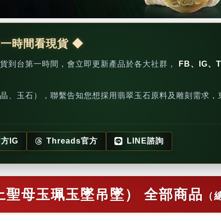
第一時間看現貨 ◆
新貨到台第一時間，會立即更新產品於各大社群，
FB、IG、T
晶、玉石），聯繫告知您想採用翡翠玉石原料及雕刻需求，
方IG
Threads官方
LINE諮詢
上聖母玉珮玉墜吊墜） 全部商品
（