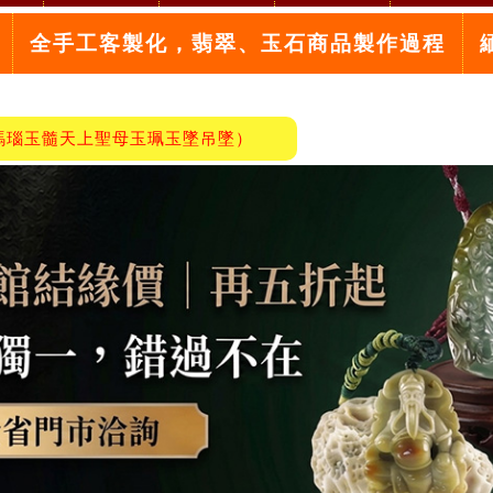
全手工客製化，翡翠、玉石商品製作過程
瑪瑙玉髓天上聖母玉珮玉墜吊墜）