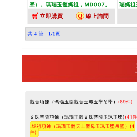
墜）。瑪瑙玉髓媽祖，MD007。
瑙媽祖
客製化訂做各種瑪瑙玉髓媽祖吊墜
瑙玉髓
立即購買
線上詢問
玉珮項鍊。★東方翡翠寶石保證卡
做各種
鍊。★
共
4
筆
1/1
頁
觀音項鍊（瑪瑙玉髓觀音玉珮玉墜吊墜）
(89件)
文殊菩薩項鍊（瑪瑙玉髓文殊菩薩玉珮玉墜)
(41件
媽祖項鍊（瑪瑙玉髓天上聖母玉珮玉墜吊墜）
(4
件)