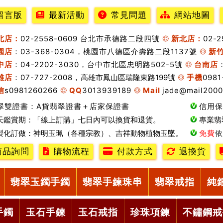
留言版
最新活動
常見問題
網站地圖
北店：
02-2558-0609 台北市承德路二段四號
新北店：
02-
園店
：03-368-0304，桃園市八德區介壽路二段1137號
新
中店
：04-2202-3030，台中市北區忠明路502-5號
台南店
雄店
：07-727-2008，
高雄市鳳山區瑞隆東路199號
手機
0981
信
s0981260266
QQ
3013939189
Mail
jade@mail2000
翠雙證書：A貨翡翠證書＋店家保證書
信用保
天鑑賞期：「線上訂購」七日內可以換貨和退貨。
專業翡
製化訂做：神明玉珮（各種宗教）、吉祥動物植物玉墜。
免費
依
商品詢問
購物流程
付款方式
退換貨
翡翠玉鐲手鐲
翡翠手鍊珠串
翡翠戒指
純
手鐲
玉石手鍊
玉石戒指
珍珠項鍊
不鏽鋼戒