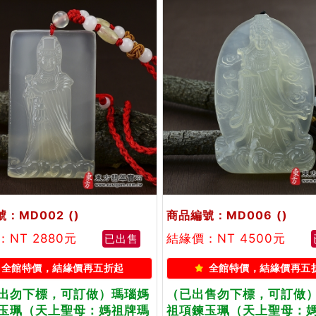
號：MD002
()
商品編號：MD006
()
NT 2880元
結緣價：NT 4500元
已出售
全館特價，結緣價再五折起
全館特價，結緣價再五
出勿下標，可訂做）瑪瑙媽
（已出售勿下標，可訂做
玉珮（天上聖母：媽祖牌瑪
祖項鍊玉珮（天上聖母：