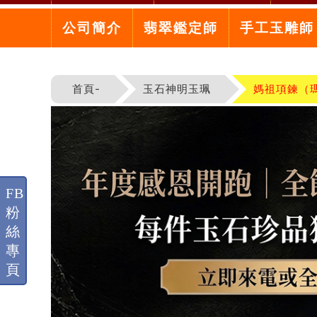
公司簡介
翡翠鑑定師
手工玉雕師
首頁-
玉石神明玉珮
媽祖項鍊（
FB
粉
絲
專
頁