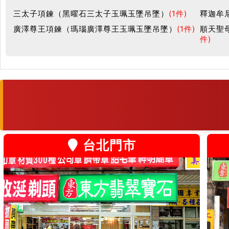
三太子項鍊（黑曜石三太子玉珮玉墜吊墜）
(1件)
釋迦牟
廣澤尊王項鍊（瑪瑙廣澤尊王玉珮玉墜吊墜）
(1件)
順天聖
件)
台北門市