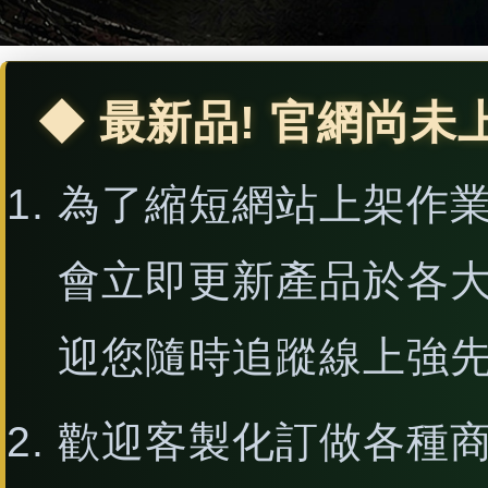
◆ 最新品! 官網尚未
為了縮短網站上架作
會立即更新產品於各
迎您隨時追蹤線上強
歡迎客製化訂做各種