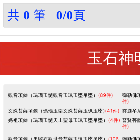
共
0
筆
0/0
頁
玉石神
觀音項鍊（瑪瑙玉髓觀音玉珮玉墜吊墜）
(89件)
彌勒佛
件)
文殊菩薩項鍊（瑪瑙玉髓文殊菩薩玉珮玉墜)
(41件)
釋迦牟
媽祖項鍊（瑪瑙玉髓天上聖母玉珮玉墜吊墜）
(4件)
普賢菩
件)
觀音項鍊（黑曜石觀世音菩薩玉珮玉墜吊墜）
(106
彌勒佛