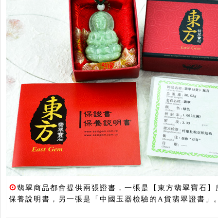
⊙
翡翠商品都會提供兩張證書，一張是【東方翡翠寶石】
保養說明書，另一張是「中國玉器檢驗的A貨翡翠證書」