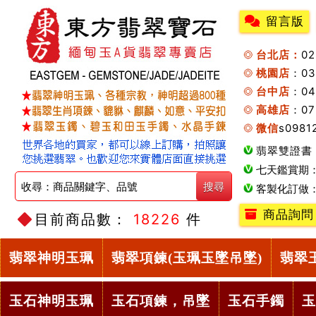
留言版
台北店：
0
桃園店
：0
台中店
：04
高雄店
：07
微信
s0981
翡翠雙證書
七天鑑賞期
客製化訂做
商品詢問
目前商品數：
18226
件
翡翠神明玉珮
翡翠項鍊(玉珮玉墜吊墜)
翡翠
玉石神明玉珮
玉石項鍊，吊墜
玉石手鐲
玉