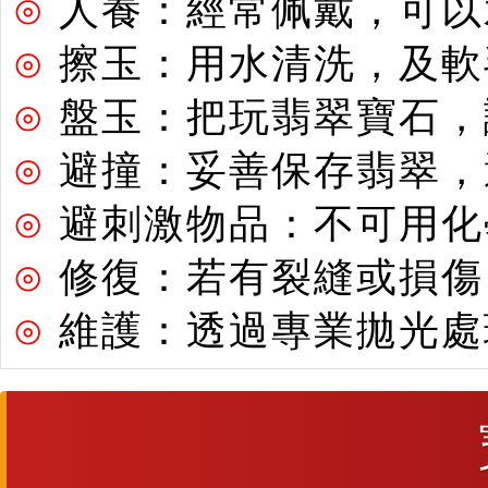
⊙
人養：經常佩戴，可以
⊙
擦玉：用水清洗，及軟
⊙
盤玉：把玩翡翠寶石，
⊙
避撞：妥善保存翡翠，
⊙
避刺激物品：不可用化
⊙
修復：若有裂縫或損傷
⊙
維護：透過專業拋光處