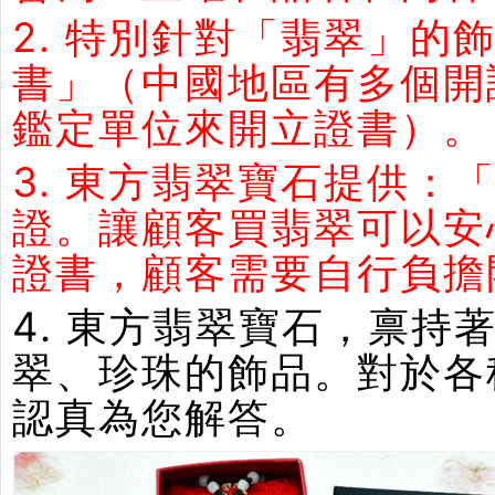
2. 特別針對「翡翠」
書」（中國地區有多個開
鑑定單位來開立證書）。
3. 東方翡翠寶石提供：
證。讓顧客買翡翠可以安
證書，顧客需要自行負擔
4. 東方翡翠寶石，禀
翠、珍珠的飾品。對於各
認真為您解答。