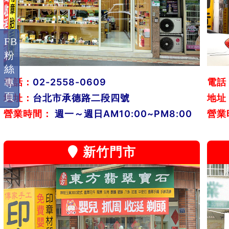
FB
粉
絲
電話：
02-2558-0609
電話
專
頁
地址：
台北市承德路二段四號
地址
營業時間：
週一～週日AM10:00~PM8:00
營業
新竹門市