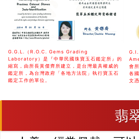
G.G.L.（R.O.C. Gems Grading
G.I
Laboratory）是『中華民國珠寶玉石鑑定所』的
Am
縮寫，由所長黃傑齊所建立，是台灣最具權威的
會所
鑑定所，為台灣政府「各地方法院」執行寶玉石
各
鑑定工作的單位。
文
翡