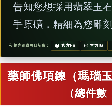
告知您想採用翡翠玉
手原礦，精細為您雕
🔍 搶先追蹤每日新貨：
官方FB
官方IG
藥師佛項鍊（瑪瑙玉
（總件數