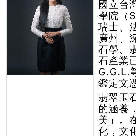
國立台
學院（
瑞士、
廣州、
石學、
石產業已
G.G.
鑑定文
翡翠玉
的涵養
美」。
化，文