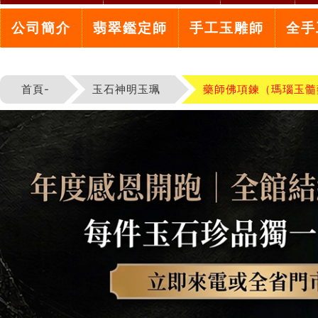
公司簡介
翡翠鑑定師
手工玉雕師
全手
首頁-
玉石神明玉珮
藥師佛項鍊（瑪瑙玉髓