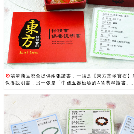
⊙
翡翠商品都會提供兩張證書，一張是【東方翡翠寶石】
保養說明書，另一張是「中國玉器檢驗的A貨翡翠證書」