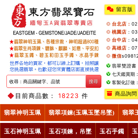
留言版
台北店：
0
桃園店
：0
台中店
：04
高雄店
：07
微信
s0981
翡翠雙證書
七天鑑賞期
客製化訂做
商品詢問
目前商品數：
18223
件
翡翠神明玉珮
翡翠項鍊(玉珮玉墜吊墜)
翡翠
玉石神明玉珮
玉石項鍊，吊墜
玉石手鐲
玉