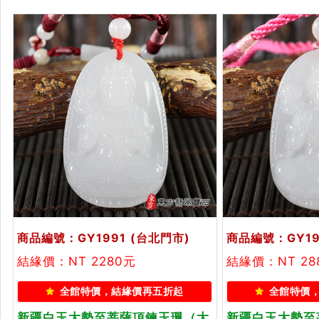
附A貨翡翠保證卡
附東方翡翠寶石
商品編號：GY1991
(台北門市)
商品編號：GY19
結緣價：NT 2280元
結緣價：NT 28
全館特價，結緣價再五折起
全館特價
新疆白玉大勢至菩薩項鍊玉珮（大
新疆白玉大勢至