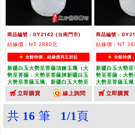
商品編號：GY2142
(台南門市)
商品編號：GY21
結緣價：NT 2880元
結緣價：NT 26
全館特價，結緣價再五折起
全館特價
新疆白玉大勢至菩薩項鍊玉珮（大
新疆白玉大勢至
勢至菩薩：大勢至菩薩牌新疆白玉
勢至菩薩：大勢
大勢至菩薩玉珮、新疆白玉大勢至
大勢至菩薩玉珮
菩薩玉墜）。新疆白玉大勢至菩薩
菩薩玉墜）。新
立即購買
線上詢問
立即購買
GY2142。客製化訂做各種新疆白
GY2143。客
玉大勢至菩薩吊墜玉珮項鍊。★附
玉大勢至菩薩吊
東方翡翠寶石保證卡
東方翡翠寶石保
共
16
筆
1/1
頁