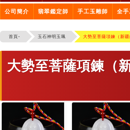
公司簡介
翡翠鑑定師
手工玉雕師
全手
首頁-
玉石神明玉珮
大勢至菩薩項鍊（新疆
大勢至菩薩項鍊（