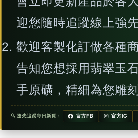
會立即更新產品於各
迎您隨時追蹤線上強
歡迎客製化訂做各種
告知您想採用翡翠玉
手原礦，精細為您雕
🔍 搶先追蹤每日新貨：
官方FB
官方IG