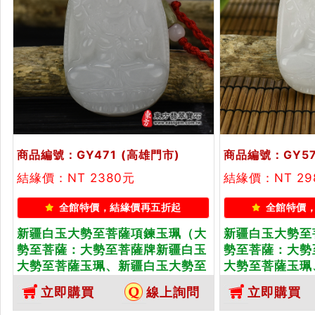
商品編號：GY471
(高雄門市)
商品編號：GY5
結緣價：NT 2380元
結緣價：NT 29
全館特價，結緣價再五折起
全館特價
新疆白玉大勢至菩薩項鍊玉珮（大
新疆白玉大勢至
勢至菩薩：大勢至菩薩牌新疆白玉
勢至菩薩：大勢
大勢至菩薩玉珮、新疆白玉大勢至
大勢至菩薩玉珮
菩薩玉墜）。新疆白玉大勢至菩
菩薩玉墜）。新
立即購買
線上詢問
立即購買
薩，GY471。客製化訂做各種新疆
薩，GY570
白玉大勢至菩薩吊墜玉珮項鍊。★
白玉大勢至菩薩