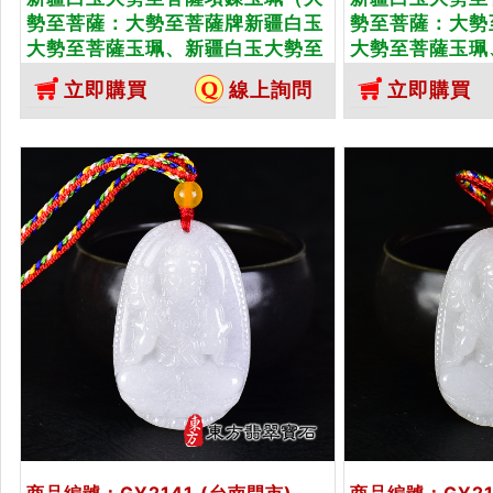
勢至菩薩：大勢至菩薩牌新疆白玉
勢至菩薩：大勢
大勢至菩薩玉珮、新疆白玉大勢至
大勢至菩薩玉珮
菩薩玉墜）。新疆白玉大勢至菩薩
菩薩玉墜）。新
立即購買
線上詢問
立即購買
GY1991。客製化訂做各種新疆白
GY1992。客
玉大勢至菩薩吊墜玉珮項鍊。★附
玉大勢至菩薩吊
東方翡翠寶石保證卡
東方翡翠寶石保
商品編號：GY2141
(台南門市)
商品編號：GY21