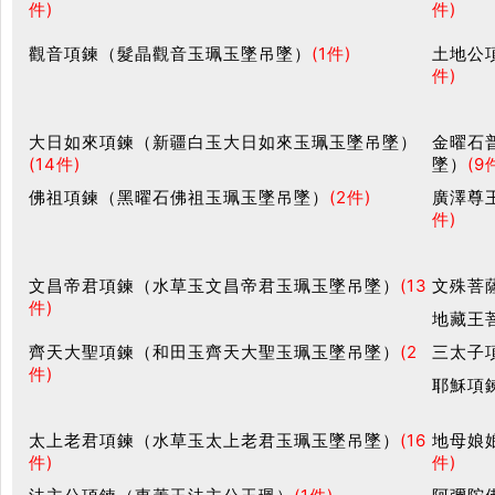
件)
件)
觀音項鍊（髮晶觀音玉珮玉墜吊墜）
(1件)
土地公
件)
大日如來項鍊（新疆白玉大日如來玉珮玉墜吊墜）
金曜石
(14件)
墜）
(9
佛祖項鍊（黑曜石佛祖玉珮玉墜吊墜）
(2件)
廣澤尊
件)
文昌帝君項鍊（水草玉文昌帝君玉珮玉墜吊墜）
(13
文殊菩
件)
地藏王
齊天大聖項鍊（和田玉齊天大聖玉珮玉墜吊墜）
(2
三太子
件)
耶穌項
太上老君項鍊（水草玉太上老君玉珮玉墜吊墜）
(16
地母娘
件)
件)