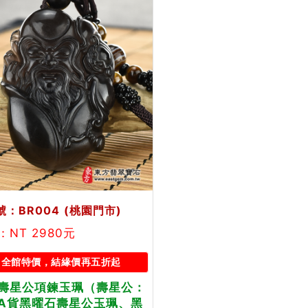
：BR004
(桃園門市)
NT 2980元
全館特價，結緣價再五折起
壽星公項鍊玉珮（壽星公：
A貨黑曜石壽星公玉珮、黑