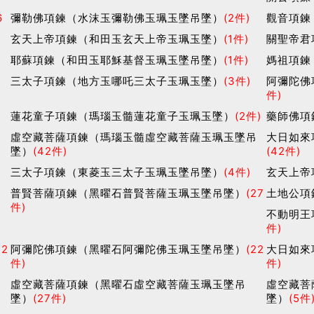
6
彌勒佛項鍊（水沫玉彌勒佛玉珮玉墜吊墜）
(2件)
觀音項鍊
玄天上帝項鍊（和田玉玄天上帝玉珮玉墜）
(1件)
關聖帝君
耶蘇項鍊（和田玉耶穌基督玉珮玉墜吊墜）
(1件)
媽祖項鍊
三太子項鍊（地方玉哪吒三太子玉珮玉墜）
(3件)
阿彌陀佛
件)
蓮花童子項鍊（瑪瑙玉髓蓮花童子玉珮玉墜）
(2件)
藥師佛項
）
虛空藏菩薩項鍊（瑪瑙玉髓虛空藏菩薩玉珮玉墜吊
大日如來
墜）
(42件)
(42件)
三太子項鍊（東菱玉三太子玉珮玉墜吊墜）
(4件)
玄天上帝
普賢菩薩項鍊（黑曜石普賢菩薩玉珮玉墜吊墜）
(27
土地公項
件)
不動明王
件)
22
阿彌陀佛項鍊（黑曜石阿彌陀佛玉珮玉墜吊墜）
(22
大日如來
件)
件)
吊
虛空藏菩薩項鍊（黑曜石虛空藏菩薩玉珮玉墜吊
虛空藏菩
墜）
(27件)
墜）
(5件