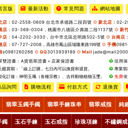
留言版
最新活動
常見問題
網站地圖
北店：
02-2558-0609 台北市承德路二段四號
新北店：
02-
園店
：03-368-0304，桃園市八德區介壽路二段1137號
新
中店
：04-2202-3030，台中市北區忠明路502-5號
台南店
雄店
：07-727-2008，
高雄市鳳山區瑞隆東路199號
手機
0981
信
s0981260266
QQ
3013939189
Mail
jade@mail2000
翠雙證書：A貨翡翠證書＋店家保證書
信用保
天鑑賞期：「線上訂購」七日內可以換貨和退貨。
專業翡
製化訂做：神明玉珮（各種宗教）、吉祥動物植物玉墜。
免費
依
商品詢問
購物流程
付款方式
退換貨
翡翠玉鐲手鐲
翡翠手鍊珠串
翡翠戒指
純
手鐲
玉石手鍊
玉石戒指
珍珠項鍊
不鏽鋼戒