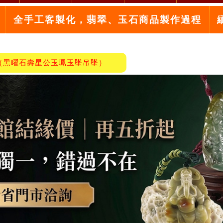
全手工客製化，翡翠、玉石商品製作過程
（黑曜石壽星公玉珮玉墜吊墜）