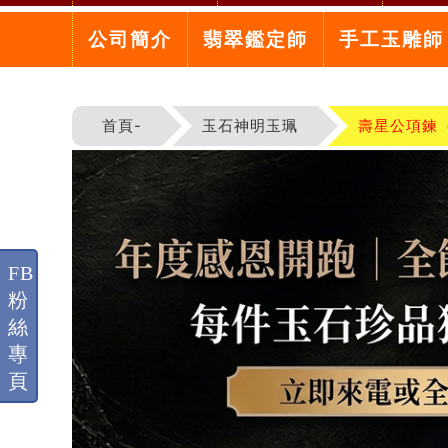
公司簡介
翡翠鑑定師
手工玉雕師
首頁-
玉石神明玉珮
壽星公項鍊
FB
粉
絲
專
頁