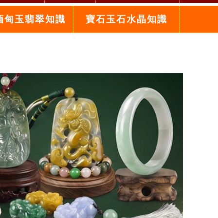
緬甸玉翡翠知識
寶石玉石水晶知識