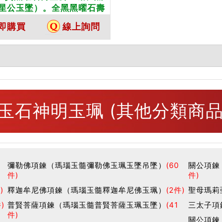
星公玉墜）。全黑黑曜石壽
BR004。客製化訂做各種黑
即購買
線上詢問
星公吊墜玉珮項鍊。★附東
寶石保證卡
玉石神明玉珮 (其他分類商品
彌勒佛項鍊（瑪瑙玉髓彌勒佛玉珮玉墜吊墜）
(60
關公項鍊
件)
件)
)
釋迦牟尼佛項鍊（瑪瑙玉髓釋迦牟尼佛玉珮）
(2件)
聖母瑪莉
)
普賢菩薩項鍊（瑪瑙玉髓普賢菩薩玉珮玉墜）
(41
三太子項
件)
關公項鍊