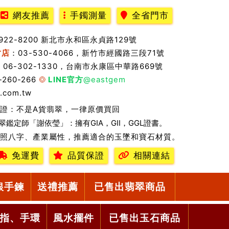
網友推薦
手鐲測量
全省門市
2922-8200 新北市永和區永貞路129號
竹店
：03-530-4066，新竹市經國路三段71號
：06-302-1330，台南市永康區中華路669號
-260-266
LINE官方
@eastgem
.com.tw
證：不是A貨翡翠，一律原價買回
翠鑑定師「謝依瑩」：擁有GIA，GII，GGL證書。
照八字、產業屬性，推薦適合的玉墜和寶石材質。
免運費
品質保證
相關連結
銀手鍊
送禮推薦
已售出翡翠商品
指、手環
風水擺件
已售出玉石商品