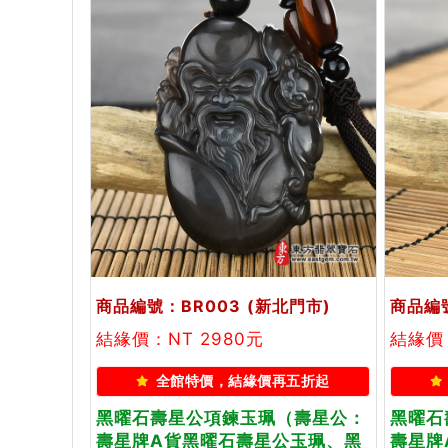
商品編號：BR003
(新北門市)
商品編號
結緣價：NT 2980元
結緣價：
全館特價，結緣價再五折起
黑曜石壽星公項鍊玉珮（壽星公：
黑曜石
壽星牌A貨黑曜石壽星公玉珮、黑
壽星牌