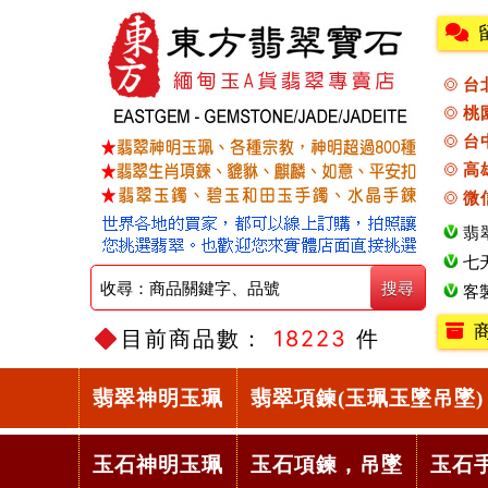
台
桃
台
高
微
翡
七
客
目前商品數：
18223
件
翡翠神明玉珮
翡翠項鍊(玉珮玉墜吊墜)
玉石神明玉珮
玉石項鍊，吊墜
玉石