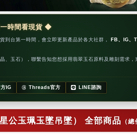
第一時間看現貨 ◆
新貨到台第一時間，會立即更新產品於各大社群，
FB、IG、T
晶、玉石），聯繫告知您想採用翡翠玉石原料及雕刻需求，
方IG
Threads官方
LINE諮詢
星公玉珮玉墜吊墜） 全部商品
（總