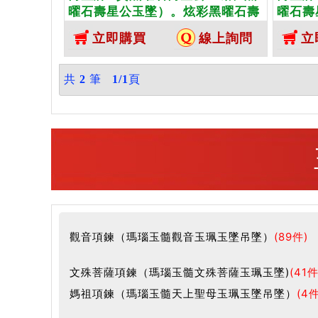
曜石壽星公玉墜）。炫彩黑曜石壽
曜石壽
星公，BR003。客製化訂做各種黑
星公，
立即購買
線上詢問
立
曜石壽星公吊墜玉珮項鍊。★附東
曜石壽
方翡翠寶石保證卡
方翡翠
共
2
筆
1/1
頁
觀音項鍊（瑪瑙玉髓觀音玉珮玉墜吊墜）
(89件)
文殊菩薩項鍊（瑪瑙玉髓文殊菩薩玉珮玉墜)
(41件
媽祖項鍊（瑪瑙玉髓天上聖母玉珮玉墜吊墜）
(4件