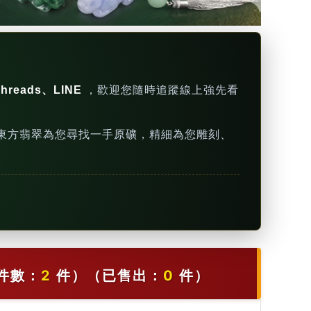
hreads、LINE
，歡迎您隨時追蹤線上強先看
東方翡翠為您尋找一手原礦，精細為您雕刻、
件數：
2
件）
（已售出：
0
件）