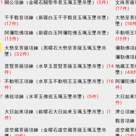
21
關公項鍊（金曜石關聖帝君玉珮玉墜吊墜）
(5件)
文殊菩薩
(17件)
）
千手觀音項鍊（新疆白玉千手觀音玉珮玉墜吊墜）
大勢至菩
(17件)
墜）
(16
吊
阿彌陀佛項鍊（新疆白玉阿彌陀佛玉珮玉墜吊墜）
不動明王
(13件)
(15件)
大勢至菩薩項鍊（黑曜石大勢至菩薩玉珮玉墜吊
彌勒佛項
墜）
(32件)
彌勒佛項
普賢菩薩項鍊（水草玉普賢菩薩玉珮玉墜吊墜）
(14
地藏王菩
件)
墜）
(48
)
不動明王項鍊（水草玉不動明王玉珮玉墜吊墜）
(16
阿彌陀佛
件)
件)
17
佛祖項鍊（水草玉佛祖玉珮玉墜吊墜）
(5件)
大日如來
件)
8
大日如來項鍊（銀曜石大日如來玉珮玉墜吊墜）
(1
濟公項鍊
件)
觀音項鍊
虛空藏菩薩項鍊（金曜石虛空藏菩薩玉珮玉墜吊
虛空藏菩
墜）
(9件)
墜）
(2件