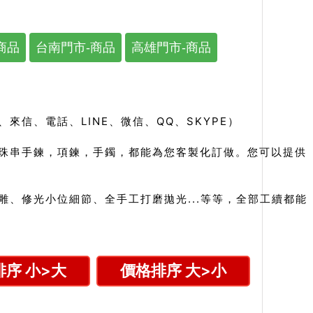
商品
台南門市-商品
高雄門市-商品
信、電話、LINE、微信、QQ、SKYPE）
珠串手鍊，項鍊，手鐲，都能為您客製化訂做。您可以提供
、修光小位細節、全手工打磨拋光...等等，全部工續都能
序 小>大
價格排序 大>小