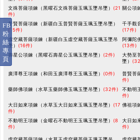
文殊菩薩項鍊（黑曜石文殊菩薩玉珮玉墜吊墜）
(21
關公項
件)
普賢菩薩項鍊（新疆白玉普賢菩薩玉珮玉墜吊墜）
千手觀
FB
(15件)
(17件)
粉
虛空藏菩薩項鍊（新疆白玉虛空藏菩薩玉珮玉墜吊
阿彌陀
絲
墜）
(16件)
(13件)
專
壽星公項鍊（黑曜石壽星公玉珮玉墜吊墜）
(2件)
大勢至
頁
墜）
(3
廣澤尊王項鍊（和田玉廣澤尊王玉珮玉墜）
(0件)
普賢菩
件)
藥師佛項鍊（水草玉藥師佛玉珮玉墜吊墜）
(32件)
不動明
件)
大日如來項鍊（水草玉大日如來玉珮玉墜吊墜）
(17
佛祖項
件)
不動明王項鍊（金曜石不動明王玉珮玉墜吊墜）
(8
大日如
件)
件)
虛空藏菩薩項鍊（水草玉虛空藏菩薩玉珮玉墜吊
虛空藏