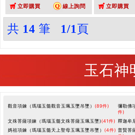
新疆白玉大日如來，FD826。客製
新疆白玉大日如來
立即購買
線上詢問
立即購買
化訂做各種新疆白玉大日如來吊墜
化訂做各種新疆
玉珮項鍊。★附東方翡翠寶石保證
玉珮項鍊。★附
卡
卡
共
14
筆
1/1
頁
玉石神
觀音項鍊（瑪瑙玉髓觀音玉珮玉墜吊墜）
(89件)
彌勒佛
件)
文殊菩薩項鍊（瑪瑙玉髓文殊菩薩玉珮玉墜)
(41件)
釋迦牟
媽祖項鍊（瑪瑙玉髓天上聖母玉珮玉墜吊墜）
(4件)
普賢菩