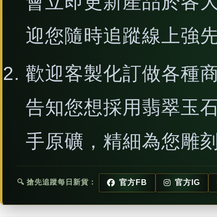
會立即更新產品於各
迎您隨時追蹤線上強
歡迎客製化訂做各種
告知您想採用翡翠玉
手原礦，精細為您雕
🔍 搶先追蹤每日新貨：
官方FB
官方IG