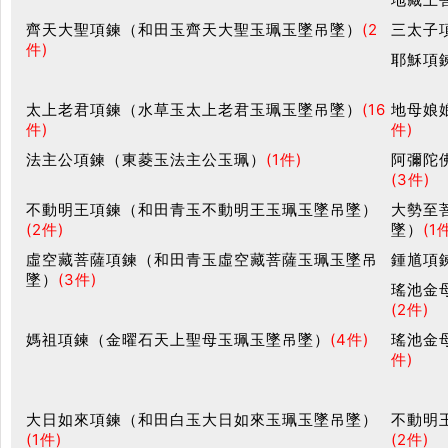
齊天大聖項鍊（和田玉齊天大聖玉珮玉墜吊墜）
(2
三太子
件)
耶穌項
太上老君項鍊（水草玉太上老君玉珮玉墜吊墜）
(16
地母娘
件)
件)
法主公項鍊（東菱玉法主公玉珮）
(1件)
阿彌陀
(3件)
不動明王項鍊（和田青玉不動明王玉珮玉墜吊墜）
大勢至
(2件)
墜）
(1
虛空藏菩薩項鍊（和田青玉虛空藏菩薩玉珮玉墜吊
鍾馗項
墜）
(3件)
瑤池金
(2件)
媽祖項鍊（金曜石天上聖母玉珮玉墜吊墜）
(4件)
瑤池金
件)
大日如來項鍊（和田白玉大日如來玉珮玉墜吊墜）
不動明
(1件)
(2件)