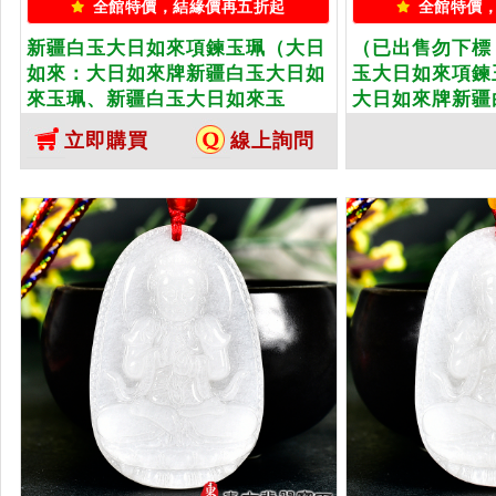
全館特價，結緣價再五折起
全館特價
新疆白玉大日如來項鍊玉珮（大日
（已出售勿下標
如來：大日如來牌新疆白玉大日如
玉大日如來項鍊
來玉珮、新疆白玉大日如來玉
大日如來牌新疆
墜）。新疆白玉大日如來，
珮、新疆白玉大
立即購買
線上詢問
FD244。客製化訂做各種新疆白玉
疆白玉大日如來
大日如來吊墜玉珮項鍊。★附東方
訂做各種新疆白
翡翠寶石保證卡
珮項鍊。★附東