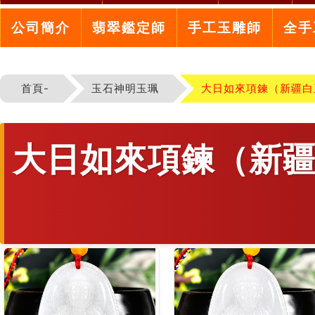
公司簡介
翡翠鑑定師
手工玉雕師
全手
首頁-
玉石神明玉珮
大日如來項鍊（新疆白
大日如來項鍊（新疆