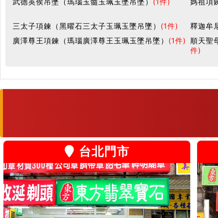
武德英侯吊墜（瑪瑙玉髓玉珮玉墜吊墜）
(1件)
媽祖項
三太子項鍊（黑曜石三太子玉珮玉墜吊墜）
(1件)
釋迦牟
廣澤尊王項鍊（瑪瑙廣澤尊王玉珮玉墜吊墜）
(1件)
順天聖
件)
台北門市