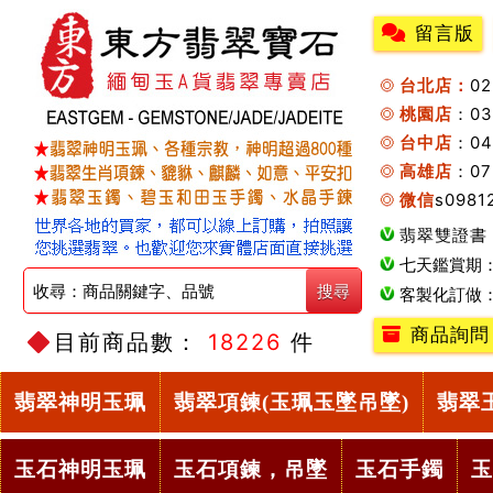
留言版
台北店：
0
桃園店
：0
台中店
：04
高雄店
：07
微信
s0981
翡翠雙證書
七天鑑賞期
客製化訂做
商品詢問
目前商品數：
18226
件
翡翠神明玉珮
翡翠項鍊(玉珮玉墜吊墜)
翡翠
玉石神明玉珮
玉石項鍊，吊墜
玉石手鐲
玉