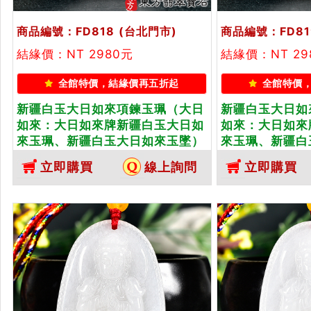
商品編號：FD818
(台北門市)
商品編號：FD81
結緣價：NT 2980元
結緣價：NT 29
全館特價，結緣價再五折起
全館特價
新疆白玉大日如來項鍊玉珮（大日
新疆白玉大日如
如來：大日如來牌新疆白玉大日如
如來：大日如來
來玉珮、新疆白玉大日如來玉墜）
來玉珮、新疆白
新疆白玉大日如來，FD818。客製
新疆白玉大日如來
立即購買
線上詢問
立即購買
化訂做各種新疆白玉大日如來吊墜
化訂做各種新疆
玉珮項鍊。★附東方翡翠寶石保證
玉珮項鍊。★附
卡
卡