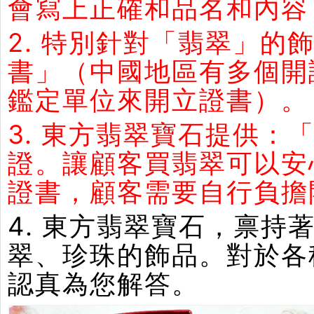
會寫上正確和品名和內容
2. 特別針對「翡翠」
書」（中國地區有多個開
鑑定單位來開立證書）。
3. 東方翡翠寶石提供：
證。讓顧客買翡翠可以安
證書，顧客需要自行負擔
4. 東方翡翠寶石，禀
翠、珍珠的飾品。對於各
認真為您解答。