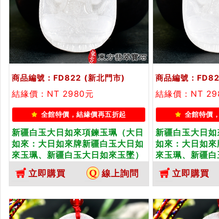
商品編號：FD822
(新北門市)
商品編號：FD82
結緣價：NT 2980元
結緣價：NT 29
全館特價，結緣價再五折起
全館特價
新疆白玉大日如來項鍊玉珮（大日
新疆白玉大日如
如來：大日如來牌新疆白玉大日如
如來：大日如來
來玉珮、新疆白玉大日如來玉墜）
來玉珮、新疆白
新疆白玉大日如來，FD822。客製
新疆白玉大日如來
立即購買
線上詢問
立即購買
化訂做各種新疆白玉大日如來吊墜
化訂做各種新疆
玉珮項鍊。★附東方翡翠寶石保證
玉珮項鍊。★附
卡
卡