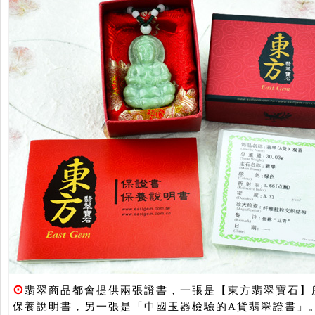
⊙
翡翠商品都會提供兩張證書，一張是【東方翡翠寶石】
保養說明書，另一張是「中國玉器檢驗的A貨翡翠證書」