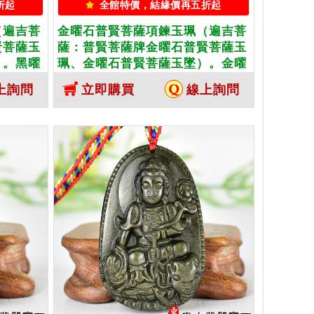
折起
全館特價，結緣價再五折起
（遍吉菩
金曜石普賢菩薩項鍊玉珮（遍吉菩
賢菩薩玉
薩：普賢菩薩牌金曜石普賢菩薩玉
）。黑曜
珮、金曜石普賢菩薩玉墜）。金曜
製化訂做
石普賢菩薩，BS238。客製化訂做
上詢問
立即購買
線上詢問
玉珮項
各種金曜石普賢菩薩吊墜玉珮項
證卡
鍊。★附東方翡翠寶石保證卡