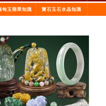
緬甸玉翡翠知識
寶石玉石水晶知識