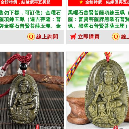
全館特價，結緣價再五折起
全館特價，結緣價再五
售勿下標，可訂做）金曜石
黑曜石普賢菩薩項鍊玉珮
薩項鍊玉珮（遍吉菩薩：普
薩：普賢菩薩牌黑曜石普
牌金曜石普賢菩薩玉珮、金
珮、黑曜石普賢菩薩玉墜
賢菩薩玉墜）。金曜石普賢
石普賢菩薩，BS237。客
線上詢問
立即購買
線
BS232。客製化訂做各種金
各種黑曜石普賢菩薩吊墜
賢菩薩吊墜玉珮項鍊。★附
鍊。★附東方翡翠寶石保
翠寶石保證卡