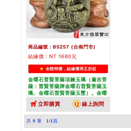
商品編號：BS257
(台南門市)
結緣價：NT 1680元
全館特價，結緣價再五折起
金曜石普賢菩薩項鍊玉珮（遍吉菩
薩：普賢菩薩牌金曜石普賢菩薩玉
珮、金曜石普賢菩薩玉墜）。金曜
石普賢菩薩，BS257。客製化訂做
立即購買
線上詢問
各種金曜石普賢菩薩吊墜玉珮項
鍊。★附東方翡翠寶石保證卡
共
9
筆
1/1
頁