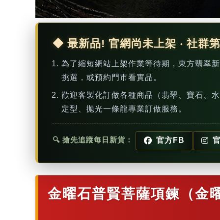
◆ 最新品! 官網尚未上架 ‧ 社群
為了縮短網站上架作業等待期，東方翡翠
挑選，或預約門市看實品。
歡迎客製化訂做各種商品（翡翠、寶石、水
定型、拋光一條龍專業訂做服務。
🔍 搶先追蹤每日新貨：
官方FB
官
金曜石普賢菩薩項鍊（金