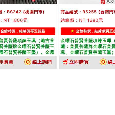
：BS242
(桃園門市)
商品編號：BS255
(台南門
NT 1800元
結緣價：NT 1680元
全館特價，結緣價再五折起
全館特價，結緣價再五
普賢菩薩項鍊玉珮（遍吉菩
金曜石普賢菩薩項鍊玉珮
賢菩薩牌金曜石普賢菩薩玉
薩：普賢菩薩牌金曜石普
曜石普賢菩薩玉墜）。金曜
珮、金曜石普賢菩薩玉墜
菩薩，BS242。客製化訂做
石普賢菩薩，BS255。客
即購買
線上詢問
立即購買
線
曜石普賢菩薩吊墜玉珮項
各種金曜石普賢菩薩吊墜
附東方翡翠寶石保證卡
鍊。★附東方翡翠寶石保