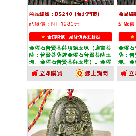
商品編號：BS240
(台北門市)
商品編號
結緣價：NT 1980元
結緣價：
全館特價，結緣價再五折起
金曜石普賢菩薩項鍊玉珮（遍吉菩
金曜石
薩：普賢菩薩牌金曜石普賢菩薩玉
薩：普
珮、金曜石普賢菩薩玉墜）。金曜
珮、金
石普賢菩薩，BS240。客製化訂做
石普賢
立即購買
線上詢問
立
各種金曜石普賢菩薩吊墜玉珮項
各種金
鍊。★附東方翡翠寶石保證卡
鍊。★