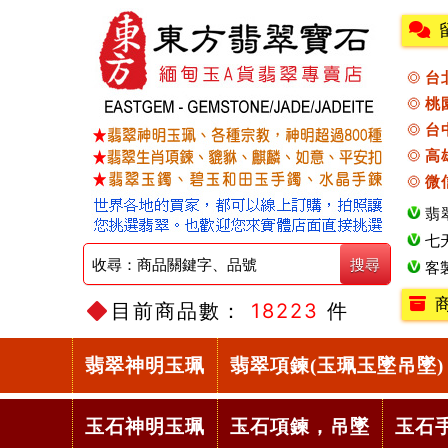
台
桃
台
高
微
翡
七
客
目前商品數：
18223
件
翡翠神明玉珮
翡翠項鍊(玉珮玉墜吊墜)
玉石神明玉珮
玉石項鍊，吊墜
玉石