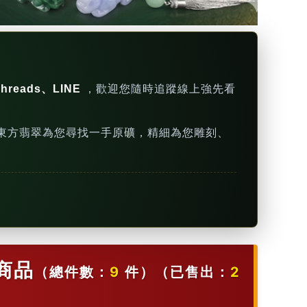
hreads、LINE
，歡迎您隨時追蹤線上強先看
東方翡翠為您尋找一手原礦，精細為您雕刻、
商品
（總件數：
9
件）
（已售出：
2