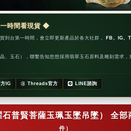
第一時間看現貨 ◆
新貨到台第一時間，會立即更新產品於各大社群，
FB、IG、T
晶、玉石），聯繫告知您想採用翡翠玉石原料及雕刻需求，
方IG
Threads官方
LINE諮詢
曜石普賢菩薩玉珮玉墜吊墜） 全部
件）