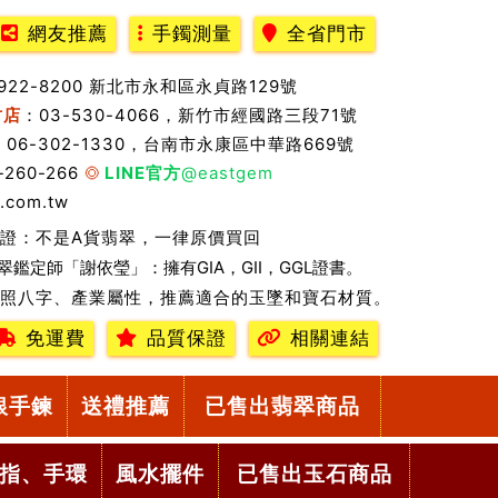
網友推薦
手鐲測量
全省門市
2922-8200 新北市永和區永貞路129號
竹店
：03-530-4066，新竹市經國路三段71號
：06-302-1330，台南市永康區中華路669號
-260-266
LINE官方
@eastgem
.com.tw
證：不是A貨翡翠，一律原價買回
翠鑑定師「謝依瑩」：擁有GIA，GII，GGL證書。
照八字、產業屬性，推薦適合的玉墜和寶石材質。
免運費
品質保證
相關連結
銀手鍊
送禮推薦
已售出翡翠商品
指、手環
風水擺件
已售出玉石商品