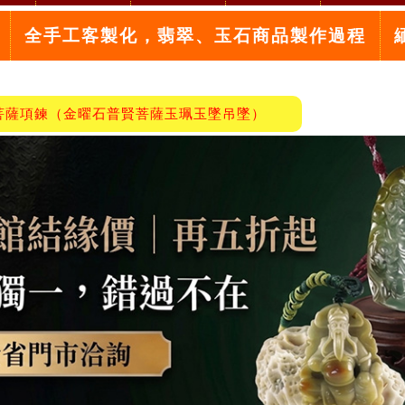
全手工客製化，翡翠、玉石商品製作過程
菩薩項鍊（金曜石普賢菩薩玉珮玉墜吊墜）