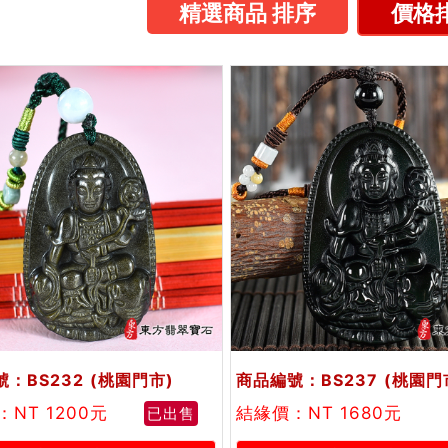
精選商品 排序
價格排
：BS232
(桃園門市)
商品編號：BS237
(桃園門
NT 1200元
結緣價：NT 1680元
已出售