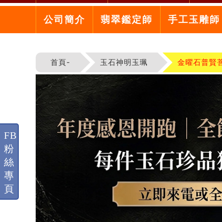
公司簡介
翡翠鑑定師
手工玉雕師
首頁-
玉石神明玉珮
金曜石普賢
FB
粉
絲
專
頁