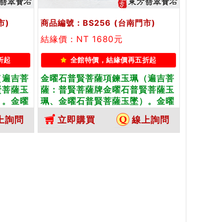
市)
商品編號：BS256
(台南門市)
結緣價：NT 1680元
折起
全館特價，結緣價再五折起
（遍吉菩
金曜石普賢菩薩項鍊玉珮（遍吉菩
賢菩薩玉
薩：普賢菩薩牌金曜石普賢菩薩玉
）。金曜
珮、金曜石普賢菩薩玉墜）。金曜
製化訂做
石普賢菩薩，BS256。客製化訂做
上詢問
立即購買
線上詢問
玉珮項
各種金曜石普賢菩薩吊墜玉珮項
證卡
鍊。★附東方翡翠寶石保證卡