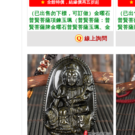
全館特價，結緣價再五折起
（已出售勿下標，可訂做）金曜石
（已出
普賢菩薩項鍊玉珮（普賢菩薩：普
普賢菩
賢菩薩牌金曜石普賢菩薩玉珮、金
賢菩薩
曜石普賢菩薩玉墜）。金曜石普賢
曜石普
線上詢問
菩薩，BS084。客製化訂做各種金
菩薩，
曜石普賢菩薩吊墜玉珮項鍊。★附
曜石普
東方翡翠寶石保證卡
東方翡