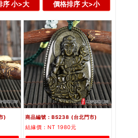
序 小>大
價格排序 大>小
市)
商品編號：BS238
(台北門市)
結緣價：NT 1980元