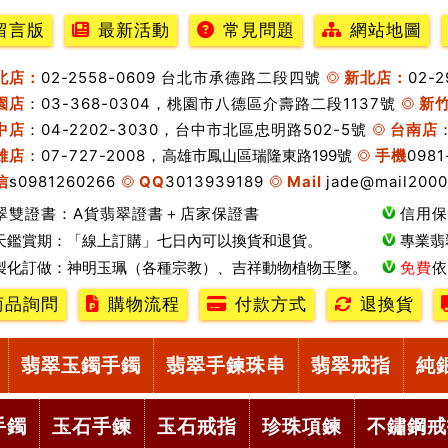
留言版
最新活動
常見問題
網站地圖
北店：
02-2558-0609 台北市承德路二段四號
新北店：
02-
園店
：03-368-0304，桃園市八德區介壽路二段1137號
新
中店
：04-2202-3030，台中市北區忠明路502-5號
台南店
雄店
：07-727-2008，
高雄市鳳山區瑞隆東路199號
手機
0981
信
s0981260266
QQ
3013939189
Mail
jade@mail2000
翠雙證書：A貨翡翠證書＋店家保證書
信用保
天鑑賞期：「線上訂購」七日內可以換貨和退貨。
專業翡
製化訂做：神明玉珮（各種宗教）、吉祥動物植物玉墜。
免費
依
商品詢問
購物流程
付款方式
退換貨
翡翠玉鐲手鐲
翡翠手鍊珠串
翡翠戒指
純
手鐲
玉石手鍊
玉石戒指
珍珠項鍊
不鏽鋼戒