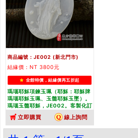
商品編號：JE002
(新北門市)
結緣價：NT 3800元
全館特價，結緣價再五折起
瑪瑙耶穌項鍊玉珮（耶穌：耶穌牌
瑪瑙耶穌玉珮、玉髓耶穌玉墜）。
瑪瑙玉髓耶穌，JE002。客製化訂
做各種瑪瑙玉髓耶穌吊墜玉珮項
立即購買
線上詢問
鍊。★東方翡翠寶石保證卡