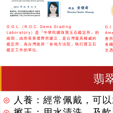
G.G.L.（R.O.C. Gems Grading
G.I
Laboratory）是『中華民國珠寶玉石鑑定所』的
Am
縮寫，由所長黃傑齊所建立，是台灣最具權威的
會所
鑑定所，為台灣政府「各地方法院」執行寶玉石
各
鑑定工作的單位。
文
翡
⊙
人養：經常佩戴，可以
⊙
擦玉：用水清洗，及軟