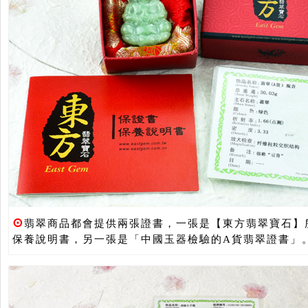
⊙
翡翠商品都會提供兩張證書，一張是【東方翡翠寶石】
保養說明書，另一張是「中國玉器檢驗的A貨翡翠證書」