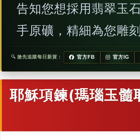
告知您想採用翡翠玉
手原礦，精細為您雕
🔍 搶先追蹤每日新貨：
官方FB
官方IG
耶穌項鍊(瑪瑙玉髓