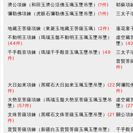
濟公項鍊（和田玉濟公活佛玉珮玉墜吊墜）
(1件)
耶蘇項
彌勒佛項鍊（虎眼石彌勒佛玉珮玉墜吊墜）
(1件)
三太子
地藏王菩薩項鍊（東菱玉地藏王菩薩玉珮）
(2件)
蓮花童
不動明王項鍊（瑪瑙玉髓不動明王玉珮玉墜吊墜）
虛空藏
(44件)
墜）
(4
千手觀音項鍊（瑪瑙千手觀音玉珮玉墜吊墜）
(49
三太子
件)
普賢菩
件)
大日如來項鍊（黑曜石大日如來玉珮玉墜吊墜）
(22
阿彌陀
件)
件)
大勢至菩薩項鍊（瑪瑙玉髓大勢至菩薩玉珮玉墜吊
虛空藏
墜）
(57件)
墜）
(2
文殊菩薩項鍊（黑曜石文殊菩薩玉珮玉墜吊墜）
(21
關公項
件)
普賢菩薩項鍊（新疆白玉普賢菩薩玉珮玉墜吊墜）
千手觀