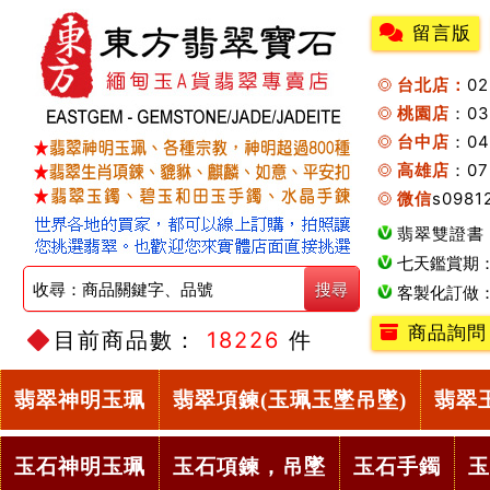
留言版
台北店：
0
桃園店
：0
台中店
：04
高雄店
：07
微信
s0981
翡翠雙證書
七天鑑賞期
客製化訂做
商品詢問
目前商品數：
18226
件
翡翠神明玉珮
翡翠項鍊(玉珮玉墜吊墜)
翡翠
玉石神明玉珮
玉石項鍊，吊墜
玉石手鐲
玉