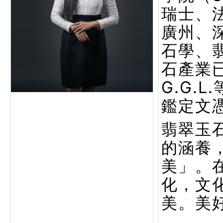
瑞士、
廣州、
石學、
石產業已
G.G.
鑑定文
翡翠玉
的涵養
美」。
化，文
美。美