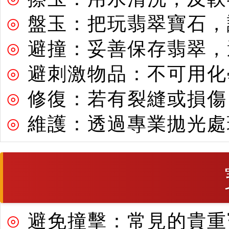
⊙
盤玉：把玩翡翠寶石，
⊙
避撞：妥善保存翡翠，
⊙
避刺激物品：不可用化
⊙
修復：若有裂縫或損傷
⊙
維護：透過專業拋光處
⊙
避免撞擊：常見的貴重寶