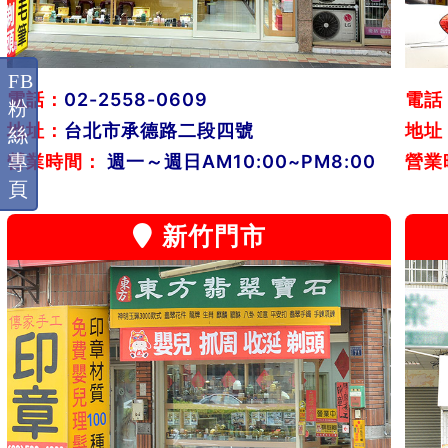
FB
電話：
02-2558-0609
電話
粉
地址：
台北市承德路二段四號
地址
絲
專
營業時間：
週一～週日AM10:00~PM8:00
營業
頁
新竹門市