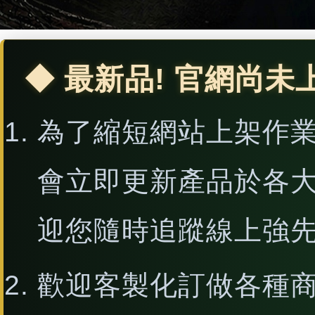
◆ 最新品! 官網尚未
為了縮短網站上架作
會立即更新產品於各
迎您隨時追蹤線上強
歡迎客製化訂做各種