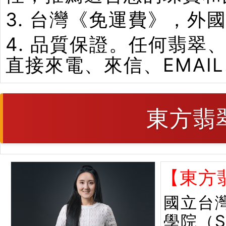
3. 台灣《免運費》，外
4. 品質保證。任何翡
直接來電、來信、EMAI
東方翡
【東方
國立台
學院（