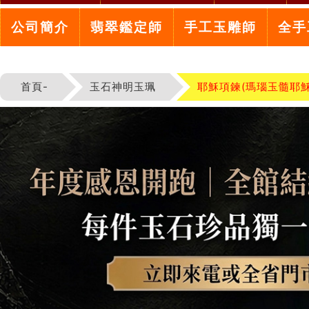
公司簡介
翡翠鑑定師
手工玉雕師
全手
首頁-
玉石神明玉珮
耶穌項鍊(瑪瑙玉髓耶穌