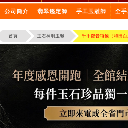
公司簡介
翡翠鑑定師
手工玉雕師
全手
首頁-
玉石神明玉珮
千手觀音項鍊（和田白