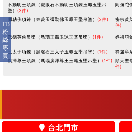
不動明王項鍊（虎眼石不動明王項鍊玉珮玉墜吊
阿彌陀
墜）
(2件)
彌勒佛項鍊（東菱玉彌勒佛玉珮玉墜吊墜）
(2件)
密宗黃
FB
件)
粉
武德英侯吊墜（瑪瑙玉髓玉珮玉墜吊墜）
(1件)
媽祖項
絲
專
三太子項鍊（黑曜石三太子玉珮玉墜吊墜）
(1件)
釋迦牟
頁
廣澤尊王項鍊（瑪瑙廣澤尊王玉珮玉墜吊墜）
(1件)
順天聖
件)
台北門市