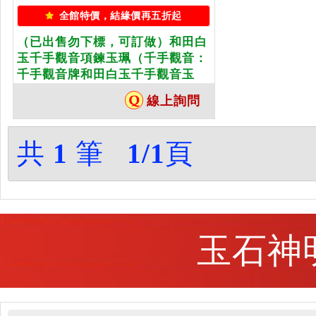
全館特價，結緣價再五折起
（已出售勿下標，可訂做）和田白
玉千手觀音項鍊玉珮（千手觀音：
千手觀音牌和田白玉千手觀音玉
珮、和闐白玉千手觀音玉墜）。天
線上詢問
然和田白玉和闐白玉千手觀音，
LH237。客製化訂做各種和田白玉
和闐白玉千手觀音吊墜玉珮項鍊。
共
1
筆
1/1
頁
★附東方翡翠寶石保證卡
玉石神