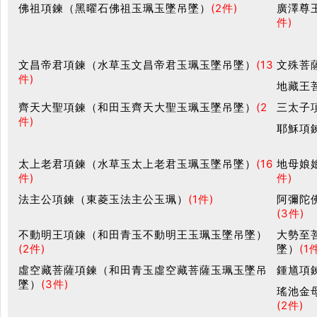
佛祖項鍊（黑曜石佛祖玉珮玉墜吊墜）
(2件)
廣澤尊
件)
文昌帝君項鍊（水草玉文昌帝君玉珮玉墜吊墜）
(13
文殊菩
件)
地藏王
齊天大聖項鍊（和田玉齊天大聖玉珮玉墜吊墜）
(2
三太子
件)
耶穌項
太上老君項鍊（水草玉太上老君玉珮玉墜吊墜）
(16
地母娘
件)
件)
法主公項鍊（東菱玉法主公玉珮）
(1件)
阿彌陀
(3件)
不動明王項鍊（和田青玉不動明王玉珮玉墜吊墜）
大勢至
(2件)
墜）
(1
虛空藏菩薩項鍊（和田青玉虛空藏菩薩玉珮玉墜吊
鍾馗項
墜）
(3件)
瑤池金
(2件)