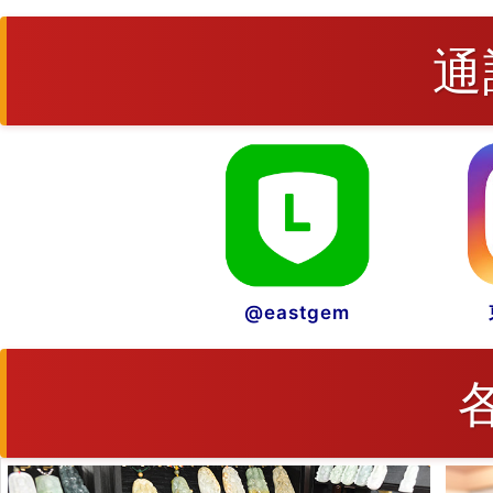
通
@eastgem