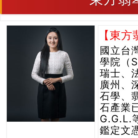
【東方
國立台
學院（
瑞士、
廣州、
石學、
石產業已
G.G.
鑑定文