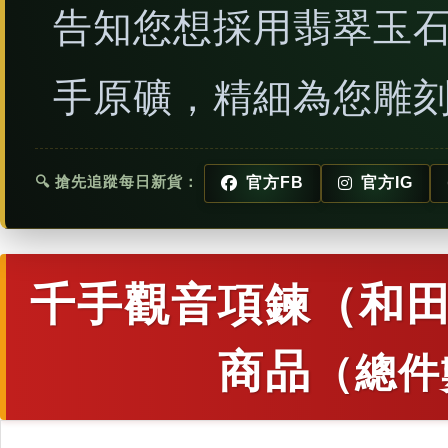
告知您想採用翡翠玉
手原礦，精細為您雕
🔍 搶先追蹤每日新貨：
官方FB
官方IG
千手觀音項鍊（和田
商品
（總件