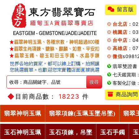
留言版
台北店：
0
桃園店
：0
台中店
：04
高雄店
：07
微信
s0981
翡翠雙證書
七天鑑賞期
客製化訂做
商品詢問
目前商品數：
18223
件
翡翠神明玉珮
翡翠項鍊(玉珮玉墜吊墜)
翡翠
玉石神明玉珮
玉石項鍊，吊墜
玉石手鐲
玉