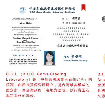
G.G.L.（R.O.C. Gems Grading
G.I
Laboratory）是『中華民國珠寶玉石鑑定所』的
Am
縮寫，由所長黃傑齊所建立，是台灣最具權威的
會所
鑑定所，為台灣政府「各地方法院」執行寶玉石
各
鑑定工作的單位。
文