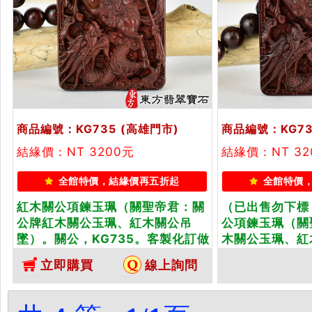
商品編號：KG735
(高雄門市)
商品編號：KG73
結緣價：NT 3200元
結緣價：NT 3
全館特價，結緣價再五折起
全館特價
紅木關公項鍊玉珮（關聖帝君：關
（已出售勿下標
公牌紅木關公玉珮、紅木關公吊
公項鍊玉珮（關
墜）。關公，KG735。客製化訂做
木關公玉珮、紅
各種紅木關公吊墜項鍊。★附東方
公，KG736
立即購買
線上詢問
翡翠寶石保證卡
關公吊墜項鍊。
保證卡