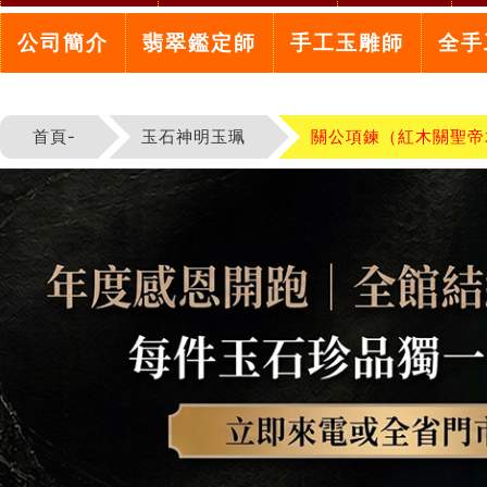
公司簡介
翡翠鑑定師
手工玉雕師
全手
首頁-
玉石神明玉珮
關公項鍊（紅木關聖帝