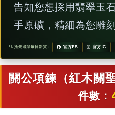
告知您想採用翡翠玉
手原礦，精細為您雕
🔍 搶先追蹤每日新貨：
官方FB
官方IG
關公項鍊（紅木關聖
件數：