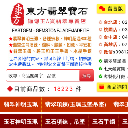
留言版
台北店：
0
桃園店
：0
台中店
：04
高雄店
：07
微信
s0981
翡翠雙證書
七天鑑賞期
客製化訂做
商品詢問
目前商品數：
18223
件
翡翠神明玉珮
翡翠項鍊(玉珮玉墜吊墜)
翡翠
玉石神明玉珮
玉石項鍊，吊墜
玉石手鐲
玉