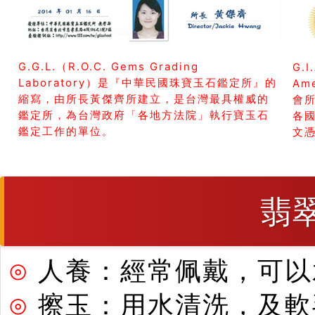
G.G.L.（R.O.C. Gems Grading
G.I
Laboratory）是『中華民國珠寶玉石鑑定所』的
Am
縮寫，由所長黃傑齊所建立，是台灣最具權威的
會所
鑑定所，為台灣政府「各地方法院」執行寶玉石
各
鑑定工作的單位。
文
翡
⊙
人養：經常佩戴，可以
⊙
擦玉：用水清洗，及軟