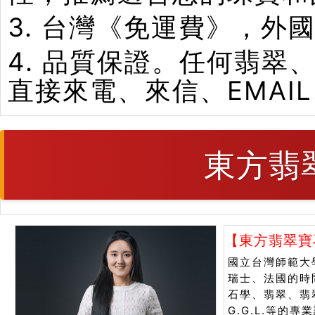
3. 台灣《免運費》，外
4. 品質保證。任何翡
直接來電、來信、EMAI
東方翡
【東方翡翠寶
國立台灣師範大
瑞士、法國的時
石學、翡翠、翡翠
G.G.L.等