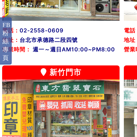
FB
電話：
02-2558-0609
電話
粉
地址：
台北市承德路二段四號
地址
絲
專
營業時間：
週一～週日AM10:00~PM8:00
營業
頁
新竹門市