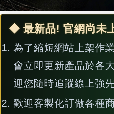
◆ 最新品! 官網尚未
為了縮短網站上架作
會立即更新產品於各
迎您隨時追蹤線上強
歡迎客製化訂做各種