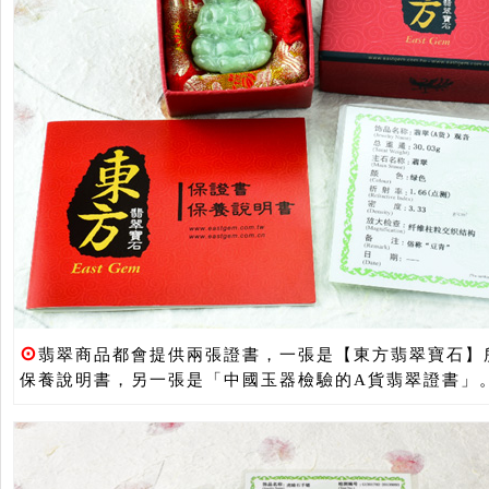
⊙
翡翠商品都會提供兩張證書，一張是【東方翡翠寶石】
保養說明書，另一張是「中國玉器檢驗的A貨翡翠證書」