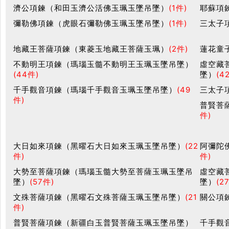
濟公項鍊（和田玉濟公活佛玉珮玉墜吊墜）
(1件)
耶蘇項
彌勒佛項鍊（虎眼石彌勒佛玉珮玉墜吊墜）
(1件)
三太子
地藏王菩薩項鍊（東菱玉地藏王菩薩玉珮）
(2件)
蓮花童
不動明王項鍊（瑪瑙玉髓不動明王玉珮玉墜吊墜）
虛空藏
(44件)
墜）
(4
千手觀音項鍊（瑪瑙千手觀音玉珮玉墜吊墜）
(49
三太子
件)
普賢菩
件)
大日如來項鍊（黑曜石大日如來玉珮玉墜吊墜）
(22
阿彌陀
件)
件)
大勢至菩薩項鍊（瑪瑙玉髓大勢至菩薩玉珮玉墜吊
虛空藏
墜）
(57件)
墜）
(2
文殊菩薩項鍊（黑曜石文殊菩薩玉珮玉墜吊墜）
(21
關公項
件)
普賢菩薩項鍊（新疆白玉普賢菩薩玉珮玉墜吊墜）
千手觀