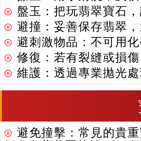
⊙
盤玉：把玩翡翠寶石，
⊙
避撞：妥善保存翡翠，
⊙
避刺激物品：不可用化
⊙
修復：若有裂縫或損傷
⊙
維護：透過專業拋光處
⊙
避免撞擊：常見的貴重寶