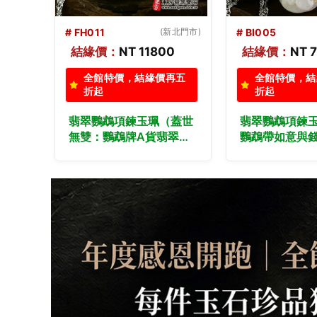
新北門市)
# BI005
(新北門市)
# CR001
0
結緣價：
NT 7600
結緣價：
NT 
再五
全館特價，結緣價再五
全館特價，結
折起
折起
蓋世
翡翠鸚鵡項鍊玉珮（招財
翡翠鸚鵡項鍊
翠鸚
鸚鵡帶如意與錢幣：鸚鵡
勃發：鸚鵡牌
玉
牌A貨翡翠鸚鵡玉珮、緬
鵡玉珮、緬甸
甸玉鸚鵡玉墜）。白翡帶
墜）。糯冰種
做各種
黃翡翠鸚鵡，BI005。客
CR001。客
鍊。
製化訂做各種翡翠鸚鵡吊
翡翠鸚鵡吊墜
墜玉珮項鍊。★附A貨翡
★附A貨翡翠
翠雙證書