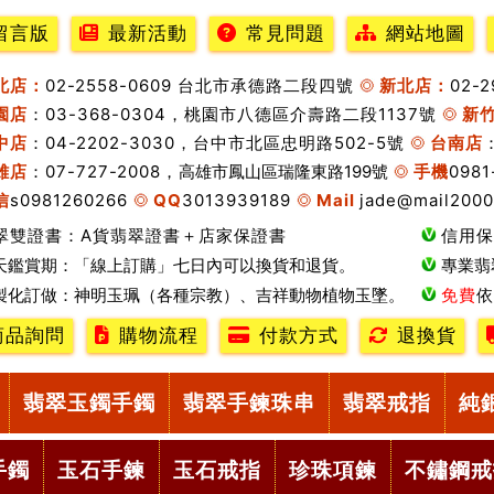
留言版
最新活動
常見問題
網站地圖
北店：
02-2558-0609 台北市承德路二段四號
新北店：
02-
園店
：03-368-0304，桃園市八德區介壽路二段1137號
新
中店
：04-2202-3030，台中市北區忠明路502-5號
台南店
雄店
：07-727-2008，
高雄市鳳山區瑞隆東路199號
手機
0981
信
s0981260266
QQ
3013939189
Mail
jade@mail2000
翠雙證書：A貨翡翠證書＋店家保證書
信用保
天鑑賞期：「線上訂購」七日內可以換貨和退貨。
專業翡
製化訂做：神明玉珮（各種宗教）、吉祥動物植物玉墜。
免費
依
商品詢問
購物流程
付款方式
退換貨
翡翠玉鐲手鐲
翡翠手鍊珠串
翡翠戒指
純
手鐲
玉石手鍊
玉石戒指
珍珠項鍊
不鏽鋼戒