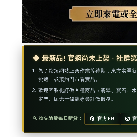
◆ 最新品! 官網尚未上架 ‧ 社群
為了縮短網站上架作業等待期，東方翡翠
挑選，或預約門市看實品。
歡迎客製化訂做各種商品（翡翠、寶石、水
定型、拋光一條龍專業訂做服務。
🔍 搶先追蹤每日新貨：
官方FB
官