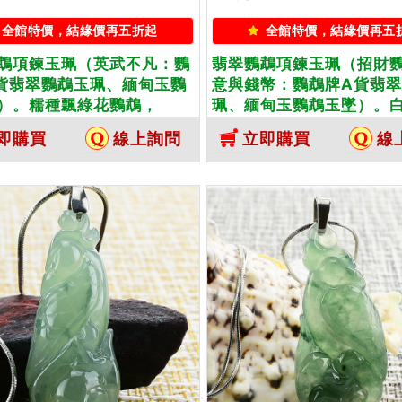
全館特價，結緣價再五折起
全館特價，結緣價再五
鵡項鍊玉珮（英武不凡：鸚
翡翠鸚鵡項鍊玉珮（招財
貨翡翠鸚鵡玉珮、緬甸玉鸚
意與錢幣：鸚鵡牌A貨翡
）。糯種飄綠花鸚鵡，
珮、緬甸玉鸚鵡玉墜）。
15。客製化訂做各種翡翠鸚鵡
翡翠鸚鵡，BI005。客製
即購買
線上詢問
立即購買
線
珮項鍊。★附A貨翡翠雙證
種翡翠鸚鵡吊墜玉珮項鍊
貨翡翠雙證書