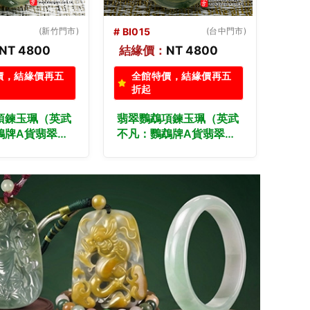
(台中門市)
# BI009
(新北門市)
# BI0
NT 4800
結緣價：
NT 3800
結緣
價，結緣價再五
全館特價，結緣價再五
全
折起
折
項鍊玉珮（英武
翡翠鸚鵡項鍊玉珮（英姿
（已
鵡牌A貨翡翠鸚
勃發：鸚鵡牌A貨翡翠鸚
做）
緬甸玉鸚鵡玉
鵡玉珮、緬甸玉鸚鵡玉
（英
種飄綠花鸚鵡，
墜）。糯種飄花鸚鵡，
翡翠
。客製化訂做各種
BI009。客製化訂做各種
鵡玉
吊墜玉珮項鍊。
翡翠鸚鵡吊墜玉珮項鍊。
鵡，
翡翠雙證書
★附A貨翡翠雙證書
各種
鍊。