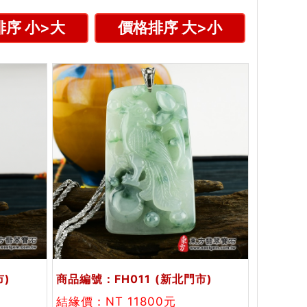
序 小>大
價格排序 大>小
市)
商品編號：FH011
(新北門市)
結緣價：NT 11800元