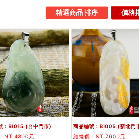
精選商品 排序
價格排
：BI015
(台中門市)
商品編號：BI005
(新北門
NT 4800元
結緣價：NT 7600元