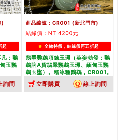
)
商品編號：CR001
(新北門市)
結緣價：NT 4200元
折起
全館特價，結緣價再五折起
不凡：鸚
翡翠鸚鵡項鍊玉珮（英姿勃發：鸚
緬甸玉鸚
鵡牌A貨翡翠鸚鵡玉珮、緬甸玉鸚
，
鵡玉墜）。糯冰種鸚鵡，CR001。
翡翠鸚鵡
客製化訂做各種翡翠鸚鵡吊墜玉珮
上詢問
立即購買
線上詢問
翡翠雙證
項鍊。★附A貨翡翠雙證書