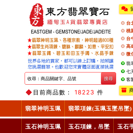
台
桃
台
高
微
翡
七
客
目前商品數：
18223
件
翡翠神明玉珮
翡翠項鍊(玉珮玉墜吊墜)
玉石神明玉珮
玉石項鍊，吊墜
玉石