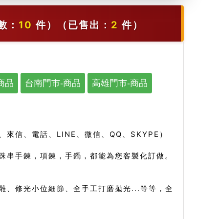
數：
10
件）
（已售出：
2
件）
商品
台南門市-商品
高雄門市-商品
信、電話、LINE、微信、QQ、SKYPE）
珠串手鍊，項鍊，手鐲，都能為您客製化訂做。
、修光小位細節、全手工打磨拋光...等等，全