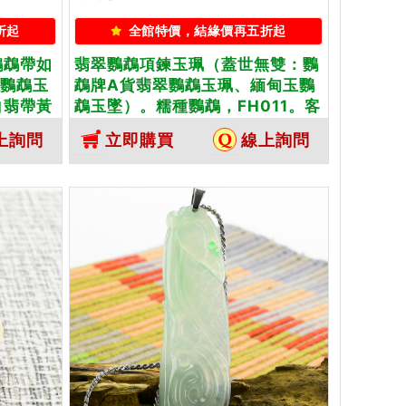
折起
全館特價，結緣價再五折起
鸚鵡帶如
翡翠鸚鵡項鍊玉珮（蓋世無雙：鸚
翠鸚鵡玉
鵡牌A貨翡翠鸚鵡玉珮、緬甸玉鸚
白翡帶黃
鵡玉墜）。糯種鸚鵡，FH011。客
化訂做各
製化訂做各種翡翠鸚鵡吊墜玉珮項
上詢問
立即購買
線上詢問
。★附A
鍊。★附A貨翡翠雙證書