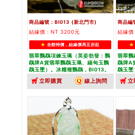
商品編號：BI013
(新北門市)
商品編號
結緣價：NT 3200元
結緣價：
全館特價，結緣價再五折起
翡翠鸚鵡項鍊玉珮（英姿勃發：鸚
翡翠鸚
鵡牌A貨翡翠鸚鵡玉珮、緬甸玉鸚
鵡牌A
鵡玉墜）。冰糯種鸚鵡，BI013。
鵡玉墜
客製化訂做各種翡翠鸚鵡吊墜玉珮
BI0
立即購買
線上詢問
立
項鍊。★附A貨翡翠雙證書
吊墜玉
書