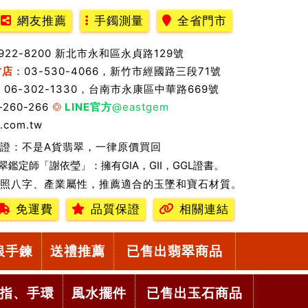
網友推薦
手鐲測量
全省門市
2922-8200 新北市永和區永貞路129號
竹店
：03-530-4066，新竹市經國路三段71號
：06-302-1330，台南市永康區中華路669號
-260-266
LINE官方
@eastgem
.com.tw
證：不是A貨翡翠，一律原價買回
翠鑑定師「謝依瑩」：擁有GIA，GII，GGL證書。
照八字、產業屬性，推薦適合的玉墜和寶石材質。
免運費
品質保證
相關連結
銀手鍊
送禮推薦
已售出翡翠商品
指、手環
風水擺件
已售出玉石商品