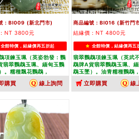
：BI009
(新北門市)
商品編號：BI016
(新竹門市
NT 3800元
結緣價：NT 4800元
全館特價，結緣價再五折起
全館特價，結緣價再五
鵡項鍊玉珮（英姿勃發：鸚
翡翠鸚鵡項鍊玉珮（英武
貨翡翠鸚鵡玉珮、緬甸玉鸚
鵡牌A貨翡翠鸚鵡玉珮、
）。糯種飄花鸚鵡，
鵡玉墜）。油青糯種鸚鵡
09。客製化訂做各種翡翠鸚鵡
BI016。客製化訂做各種
即購買
線上詢問
立即購買
線
珮項鍊。★附A貨翡翠雙證
吊墜玉珮項鍊。★附A貨
書