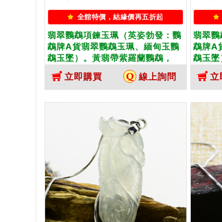
全館特價，結緣價再五折起
翡翠鸚鵡項鍊玉珮（英姿勃發：鸚
翡翠鸚
鵡牌A貨翡翠鸚鵡玉珮、緬甸玉鸚
鵡牌A
鵡玉墜）。黃翡帶紫羅蘭鸚鵡，
鵡玉墜
BI023。客製化訂做各種翡翠鸚鵡
BI0
立即購買
線上詢問
立
吊墜玉珮項鍊。★附A貨翡翠雙證
吊墜玉
書
書