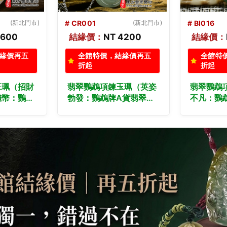
(新北門市)
# BI016
(新竹門市)
# BI015
4200
結緣價：
NT 4800
結緣價：
緣價再五
全館特價，結緣價再五
全館特
折起
折起
玉珮（英姿
翡翠鸚鵡項鍊玉珮（英武
翡翠鸚鵡
A貨翡翠鸚
不凡：鸚鵡牌A貨翡翠鸚
不凡：鸚
玉鸚鵡玉
鵡玉珮、緬甸玉鸚鵡玉
鵡玉珮、
鸚鵡，
墜）。油青糯種鸚鵡，
墜）。糯
製化訂做各種
BI016。客製化訂做各種
BI015
玉珮項鍊。
翡翠鸚鵡吊墜玉珮項鍊。
翡翠鸚鵡
雙證書
★附A貨翡翠雙證書
★附A貨