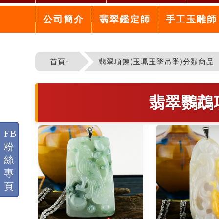
公司簡介
翡翠鑑定師
手工玉雕師
首頁-
翡翠項鍊(玉珮玉墜吊墜)分類商品
翡翠鸚鵡
FB
粉
絲
專
頁