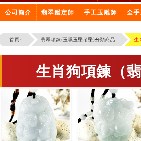
公司簡介
翡翠鑑定師
手工玉雕師
全手
首頁-
翡翠項鍊(玉珮玉墜吊墜)分類商品
生
生肖狗項鍊（翡