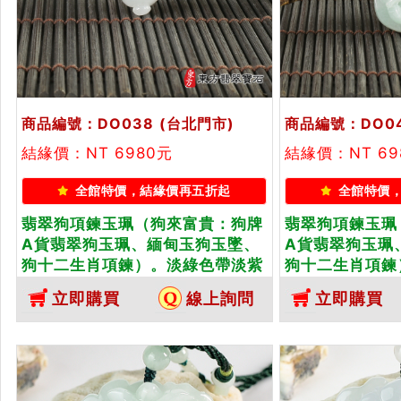
商品編號：DO038
(台北門市)
商品編號：DO0
結緣價：NT 6980元
結緣價：NT 69
全館特價，結緣價再五折起
全館特價
翡翠狗項鍊玉珮（狗來富貴：狗牌
翡翠狗項鍊玉珮
A貨翡翠狗玉珮、緬甸玉狗玉墜、
A貨翡翠狗玉珮
狗十二生肖項鍊）。淡綠色帶淡紫
狗十二生肖項鍊
色微冰糯種狗，DO038。客製化訂
狗，DO040
立即購買
線上詢問
立即購買
做各種翡翠狗吊墜玉珮項鍊。★附
翠狗吊墜玉珮項
A貨翡翠雙證書
雙證書