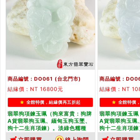
商品編號：DO061
(台北門市)
商品編號：DO0
結緣價：NT 16800元
結緣價：NT 10
全館特價，結緣價再五折起
全館特價
翡翠狗項鍊玉珮（狗來富貴：狗牌
翡翠狗項鍊玉珮
A貨翡翠狗玉珮、緬甸玉狗玉墜、
A貨翡翠狗玉珮
狗十二生肖項鍊）。淡綠色糯種
狗十二生肖項鍊
狗，DO061。客製化訂做各種翡翠
狗，DO062
立即購買
線上詢問
立即購買