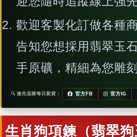
迎您隨時追蹤線上強
歡迎客製化訂做各種
告知您想採用翡翠玉
手原礦，精細為您雕
🔍 搶先追蹤每日新貨：
官方FB
官方IG
生肖狗項鍊（翡翠狗