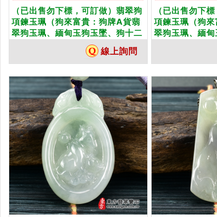
（已出售勿下標，可訂做）翡翠狗
（已出售勿下標
項鍊玉珮（狗來富貴：狗牌A貨翡
項鍊玉珮（狗來
翠狗玉珮、緬甸玉狗玉墜、狗十二
翠狗玉珮、緬甸
生肖項鍊）。深淺綠色糯種帶飄花
生肖項鍊）。綠
線上詢問
狗，DO016。客製化訂做各種翡翠
DO026。客
狗吊墜玉珮項鍊。★附A貨翡翠雙
墜玉珮項鍊。★
證書