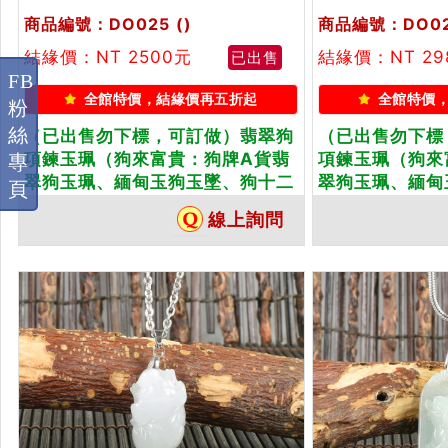
商品編號：DO025
()
商品編號：DO0
結緣價：NT 2500元
結緣價：NT 2
已出售
FB
全館特價，結緣價再五折起
全館特價
粉
絲
（已出售勿下標，可訂做）翡翠狗
（已出售勿下標
項鍊玉珮（狗來富貴：狗牌A貨翡
項鍊玉珮（狗來
專
翠狗玉珮、緬甸玉狗玉墜、狗十二
翠狗玉珮、緬甸
頁
生肖項鍊）。綠色糯種狗，
生肖項鍊）。綠
線上詢問
DO025。客製化訂做各種翡翠狗吊
DO023。客
墜玉珮項鍊。★附A貨翡翠雙證書
墜玉珮項鍊。★