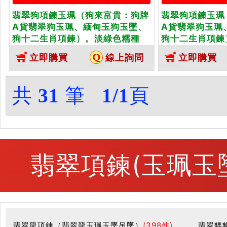
翡翠狗項鍊玉珮（狗來富貴：狗牌
翡翠狗項鍊玉珮
A貨翡翠狗玉珮、緬甸玉狗玉墜、
A貨翡翠狗玉珮
狗十二生肖項鍊）。淡綠色糯種
狗十二生肖項鍊
狗，DO065。客製化訂做各種翡翠
狗，DO066
立即購買
線上詢問
立即購買
狗吊墜玉珮項鍊。★附A貨翡翠雙
狗吊墜玉珮項鍊
證書
證書
共
31
筆
1/1
頁
翡翠項鍊(玉珮玉
翡翠龍項鍊（翡翠龍玉珮玉墜吊墜）
(398件)
翡翠貔