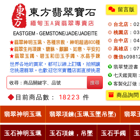
留言版
台北店：
0
桃園店
：0
台中店
：04
高雄店
：07
微信
s0981
翡翠雙證書
七天鑑賞期
客製化訂做
商品詢問
目前商品數：
18223
件
翡翠神明玉珮
翡翠項鍊(玉珮玉墜吊墜)
翡翠
玉石神明玉珮
玉石項鍊，吊墜
玉石手鐲
玉