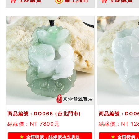
狗吊墜玉珮項鍊。★附A貨翡翠雙
狗吊墜玉珮項鍊
證書
證書
商品編號：DO065
(台北門市)
商品編號：DO0
結緣價：NT 7800元
結緣價：NT 12
全館特價，結緣價再五折起
全館特價