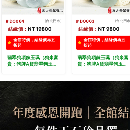
# DO063
(台北門市)
# DO062
(台北門市
結緣價：
NT 9800
結緣價：
NT 10800
全館特價，結緣價再五
全館特價，結緣價再五
折起
折起
翡翠狗項鍊玉珮（狗來富
翡翠狗項鍊玉珮（狗來富
貴：狗牌A貨翡翠狗玉
貴：狗牌A貨翡翠狗玉
珮、緬甸玉狗玉墜、狗十
珮、緬甸玉狗玉墜、狗十
二生肖項鍊）。淡綠色糯
二生肖項鍊）。淡綠色糯
種狗，DO063。客製化
種狗，DO062。客製化
訂做各種翡翠狗吊墜玉珮
訂做各種翡翠狗吊墜玉珮
項鍊。★附A貨翡翠雙證
項鍊。★附A貨翡翠雙證
書
書