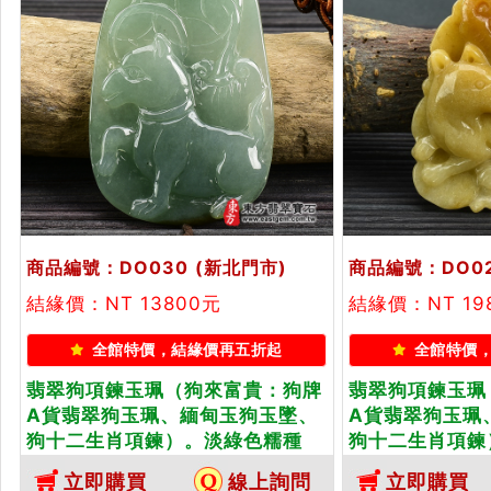
商品編號：DO030
(新北門市)
商品編號：DO0
結緣價：NT 13800元
結緣價：NT 19
全館特價，結緣價再五折起
全館特價
翡翠狗項鍊玉珮（狗來富貴：狗牌
翡翠狗項鍊玉珮
A貨翡翠狗玉珮、緬甸玉狗玉墜、
A貨翡翠狗玉珮
狗十二生肖項鍊）。淡綠色糯種
狗十二生肖項鍊
狗，DO030。客製化訂做各種翡
DO028。客
立即購買
線上詢問
立即購買
翠狗吊墜玉珮項鍊。★附A貨翡翠
墜玉珮項鍊。★