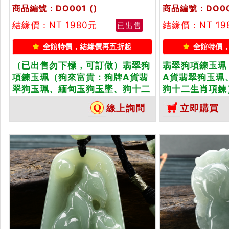
商品編號：DO001
()
商品編號：DO0
結緣價：NT 1980元
結緣價：NT 19
已出售
全館特價，結緣價再五折起
全館特價
（已出售勿下標，可訂做）翡翠狗
翡翠狗項鍊玉珮
項鍊玉珮（狗來富貴：狗牌A貨翡
A貨翡翠狗玉珮
翠狗玉珮、緬甸玉狗玉墜、狗十二
狗十二生肖項鍊
生肖項鍊）。淡綠糯種狗，
DO002。客
線上詢問
立即購買
DO001。客製化訂做各種翡翠狗吊
吊墜玉珮項鍊。
墜玉珮項鍊。★附A貨翡翠雙證書
書