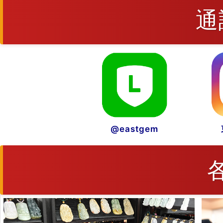
通
@eastgem