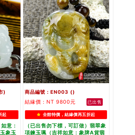
市)
商品編號：EN003
()
結緣價：NT 9800元
已出售
折起
全館特價，結緣價再五折起
」如意：
（已出售勿下標，可訂做）翡翠象
甸玉象玉
項鍊玉珮（吉祥如意：象牌A貨翡