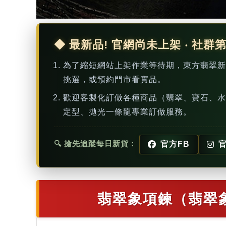
◆ 最新品! 官網尚未上架 ‧ 社群
為了縮短網站上架作業等待期，東方翡翠
挑選，或預約門市看實品。
歡迎客製化訂做各種商品（翡翠、寶石、水
定型、拋光一條龍專業訂做服務。
🔍 搶先追蹤每日新貨：
官方FB
官
翡翠象項鍊（翡翠