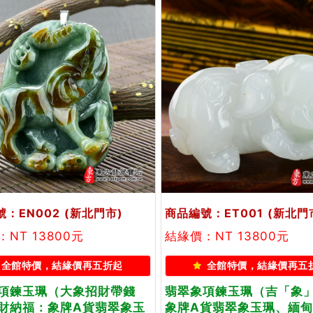
：EN002
(新北門市)
商品編號：ET001
(新北門
NT 13800元
結緣價：NT 13800元
全館特價，結緣價再五折起
全館特價，結緣價再五
項鍊玉珮（大象招財帶錢
翡翠象項鍊玉珮（吉「象
財納福：象牌A貨翡翠象玉
象牌A貨翡翠象玉珮、緬