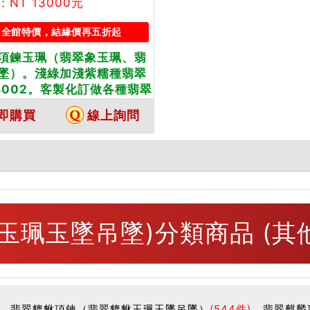
NT 13000元
全館特價，結緣價再五折起
項鍊玉珮（翡翠象玉珮、翡
墜）。淺綠加淺紫糯種翡翠
B002。客製化訂做各種翡翠
玉珮項鍊。★附東方翡翠寶
即購買
線上詢問
卡
玉珮玉墜吊墜)分類商品 (其
翡翠貔貅項鍊（翡翠貔貅玉珮玉墜吊墜）
(544件)
翡翠麒麟