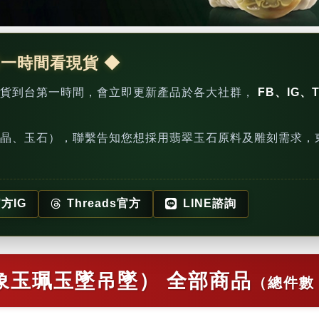
第一時間看現貨 ◆
新貨到台第一時間，會立即更新產品於各大社群，
FB、IG、T
晶、玉石），聯繫告知您想採用翡翠玉石原料及雕刻需求，
方IG
Threads官方
LINE諮詢
象玉珮玉墜吊墜） 全部商品
（總件數