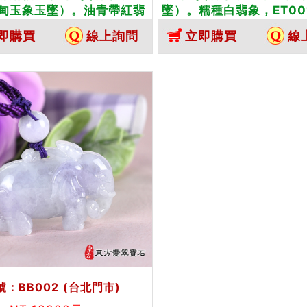
甸玉象玉墜）。油青帶紅翡
墜）。糯種白翡象，ET00
仿古象，EN002。客製化訂
化訂做各種翡翠象吊墜玉
即購買
線上詢問
立即購買
線
翡翠象吊墜玉珮項鍊。★附
★附A貨翡翠雙證書
翠雙證書
：BB002
(台北門市)