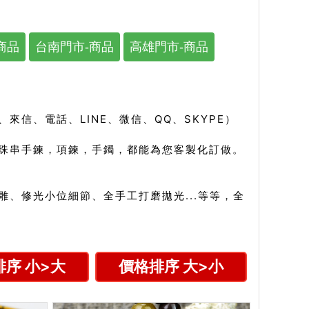
商品
台南門市-商品
高雄門市-商品
信、電話、LINE、微信、QQ、SKYPE）
珠串手鍊，項鍊，手鐲，都能為您客製化訂做。
、修光小位細節、全手工打磨拋光...等等，全
序 小>大
價格排序 大>小