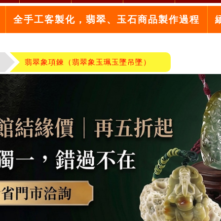
全手工客製化，翡翠、玉石商品製作過程
翡翠象項鍊（翡翠象玉珮玉墜吊墜）