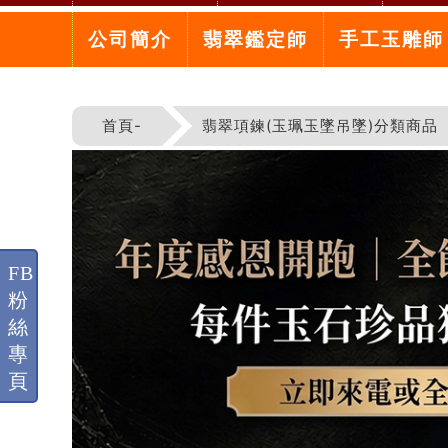
公司簡介
翡翠鑑定師
手工玉雕師
首頁-
翡翠項鍊(玉珮玉墜吊墜)分類商品
FB
粉
絲
專
頁