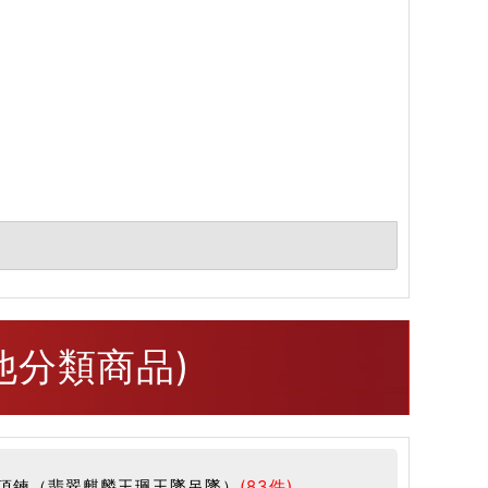
他分類商品)
項鍊（翡翠麒麟玉珮玉墜吊墜）
(83件)