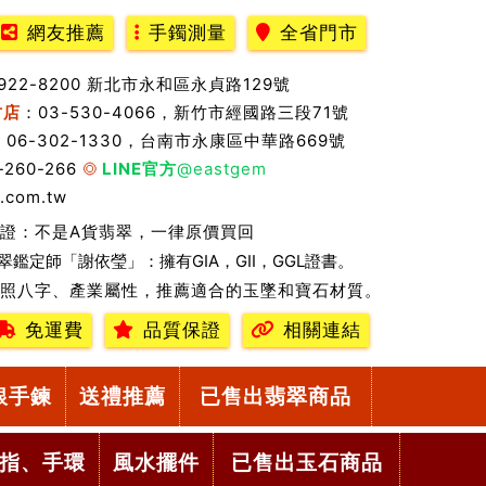
網友推薦
手鐲測量
全省門市
2922-8200 新北市永和區永貞路129號
竹店
：03-530-4066，新竹市經國路三段71號
：06-302-1330，台南市永康區中華路669號
-260-266
LINE官方
@eastgem
.com.tw
證：不是A貨翡翠，一律原價買回
翠鑑定師「謝依瑩」：擁有GIA，GII，GGL證書。
照八字、產業屬性，推薦適合的玉墜和寶石材質。
免運費
品質保證
相關連結
銀手鍊
送禮推薦
已售出翡翠商品
指、手環
風水擺件
已售出玉石商品