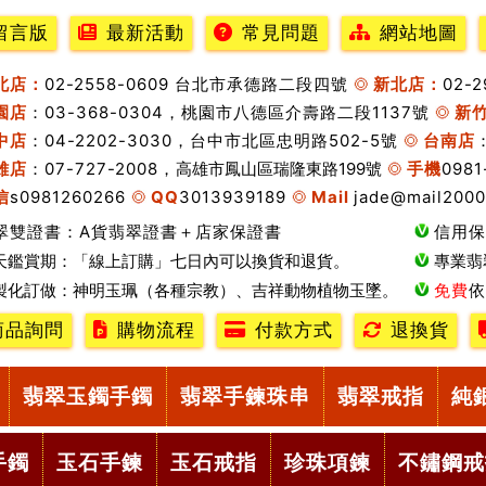
留言版
最新活動
常見問題
網站地圖
北店：
02-2558-0609 台北市承德路二段四號
新北店：
02-
園店
：03-368-0304，桃園市八德區介壽路二段1137號
新
中店
：04-2202-3030，台中市北區忠明路502-5號
台南店
雄店
：07-727-2008，
高雄市鳳山區瑞隆東路199號
手機
0981
信
s0981260266
QQ
3013939189
Mail
jade@mail2000
翠雙證書：A貨翡翠證書＋店家保證書
信用保
天鑑賞期：「線上訂購」七日內可以換貨和退貨。
專業翡
製化訂做：神明玉珮（各種宗教）、吉祥動物植物玉墜。
免費
依
商品詢問
購物流程
付款方式
退換貨
翡翠玉鐲手鐲
翡翠手鍊珠串
翡翠戒指
純
手鐲
玉石手鍊
玉石戒指
珍珠項鍊
不鏽鋼戒