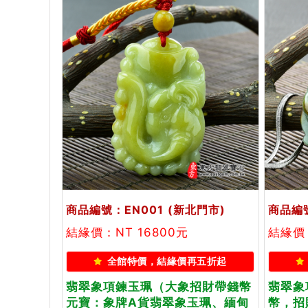
商品編號：EN001
(新北門市)
商品編號
結緣價：NT 16800元
結緣價：
全館特價，結緣價再五折起
翡翠象項鍊玉珮（大象招財帶錢幣
翡翠象
元寶：象牌A貨翡翠象玉珮、緬甸
幣，招