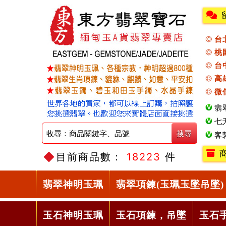
台
桃
台
高
微
翡
七
客
目前商品數：
18223
件
翡翠神明玉珮
翡翠項鍊(玉珮玉墜吊墜)
玉石神明玉珮
玉石項鍊，吊墜
玉石