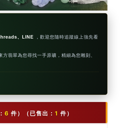
hreads、LINE
，歡迎您隨時追蹤線上強先看
東方翡翠為您尋找一手原礦，精細為您雕刻、
：
6
件）
（已售出：
1
件）