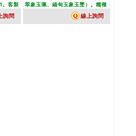
1。客製
翠象玉珮、緬甸玉象玉墜）。糯種
珮項鍊。
帶黃褐色象，EN003。客製化訂做
上詢問
線上詢問
各種翡翠象吊墜玉珮項鍊。★附A
貨翡翠雙證書