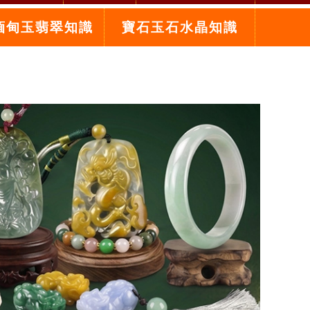
緬甸玉翡翠知識
寶石玉石水晶知識