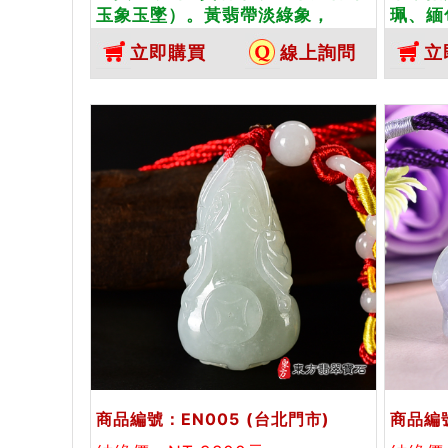
玉象玉墜）。黃翡帶淡綠象，
珮、緬
EN001。客製化訂做各種翡翠象吊
帶俏色
立即購買
線上詢問
立
墜玉珮項鍊。★附A貨翡翠雙證書
做各種
A貨翡
商品編號：EN005
(台北門市)
商品編號