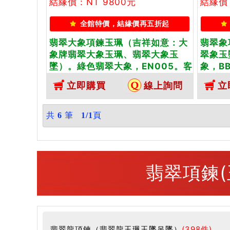
結緣價：NT 9800元
結緣價：
全館特價，結緣價再五折起
翡翠大象項鍊玉珮（吉祥如意：大
翡翠象
象牌翡翠大象玉珮、翡翠大象玉
翠象玉
墜）。綠色翡翠大象，EN005。客
象，B
製化訂做各種翡翠大象吊墜玉珮項
象吊墜
立即購買
線上詢問
立
鍊。★附東方翡翠寶石保證卡
石保證
共
6
筆
1/1
頁
翡翠項鍊(
翡翠龍項鍊（翡翠龍玉珮玉墜吊墜）
(398件)