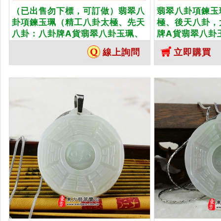
（已出售勿下標，可訂做）翡翠八
翡翠八卦項鍊玉
卦項鍊玉珮（精工八卦太極、先天
極、後天八卦，
八卦：八卦牌A貨翡翠八卦玉珮、
牌A貨翡翠八卦
緬甸玉八卦玉墜）。糯種飄花八
玉墜）。淡綠糯種
線上詢問
立即購買
卦，ED043。客製化訂做各種翡翠
客製化訂做各種
八卦吊墜玉珮項鍊。★附A貨翡翠
項鍊。★附A貨
雙證書