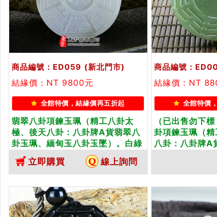
商品編號：ED059
(新北門市)
商品編號：ED0
結緣價：NT 9800元
結緣價：NT 8
全館特價，結緣價再五折起
全館特價
翡翠八卦項鍊玉珮（精工八卦太
（已出售勿下標
極、後天八卦：八卦牌A貨翡翠八
卦項鍊玉珮（精
卦玉珮、緬甸玉八卦玉墜）。白綠
八卦：八卦牌A
糯種八卦，ED059。客製化訂做各
緬甸玉八卦玉墜
立即購買
線上詢問
種翡翠八卦吊墜玉珮項鍊。★附A
卦，ED008
貨翡翠雙證書
八卦吊墜玉珮項
雙證書