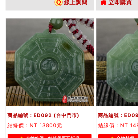
線上詢問
立即購買
淡綠糯種八卦，ED088。客製化訂
客製化訂做各種
做各種翡翠八卦吊墜玉珮項鍊。★
項鍊。★附A貨
附A貨翡翠雙證書
商品編號：ED092
(台中門市)
商品編號：ED0
結緣價：NT 13800元
結緣價：NT 14