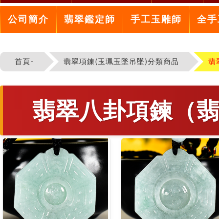
公司簡介
翡翠鑑定師
手工玉雕師
全手
首頁-
翡翠項鍊(玉珮玉墜吊墜)分類商品
翡
翡翠八卦項鍊（翡