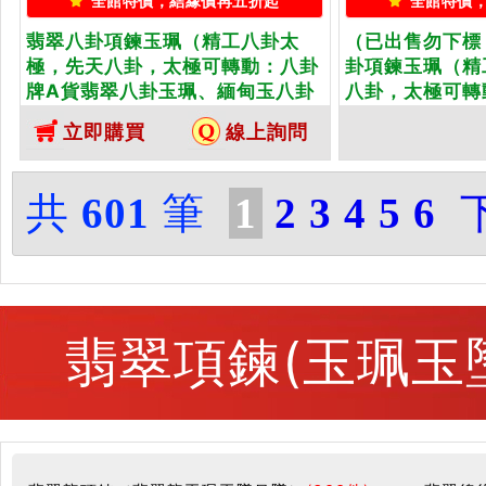
全館特價，結緣價再五折起
全館特價
翡翠八卦項鍊玉珮（精工八卦太
（已出售勿下標
極，先天八卦，太極可轉動：八卦
卦項鍊玉珮（精
牌A貨翡翠八卦玉珮、緬甸玉八卦
八卦，太極可轉
玉墜）。綠色糯種八卦，ED092。
翠八卦玉珮、緬
立即購買
線上詢問
客製化訂做各種翡翠八卦吊墜玉珮
綠色糯種帶飄花
項鍊。★附A貨翡翠雙證書
製化訂做各種翡
鍊。★附A貨翡
共
601
筆
1
2
3
4
5
6
翡翠項鍊(玉珮玉