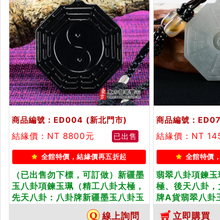
商品編號：ED004
(新北門市)
商品編號：ED07
結緣價：NT 8800元
結緣價：NT 14
已出售
全館特價，結緣價再五折起
全館特價
（已出售勿下標，可訂做）新疆墨
翡翠八卦項鍊玉
玉八卦項鍊玉珮（精工八卦太極，
極、後天八卦，
先天八卦：八卦牌新疆墨玉八卦玉
牌A貨翡翠八卦
珮、新疆墨玉八卦玉墜）。天然新
玉墜）。白綠糯種
線上詢問
立即購買
疆墨玉八卦，ED004。客製化訂做
客製化訂做各種