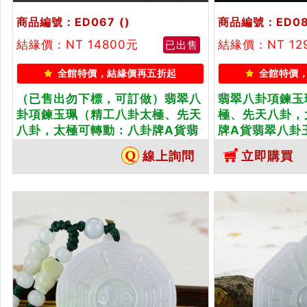
商品編號：ED067
()
商品編號：ED0
結緣價：NT 14800元
結緣價：NT 12
已出售
全館特價，結緣價再五折起
全館特價
（已售出勿下標，可訂做）翡翠八
翡翠八卦項鍊玉
卦項鍊玉珮（精工八卦太極、先天
極、先天八卦，
八卦，太極可轉動：八卦牌A貨翡
牌A貨翡翠八卦
翠八卦玉珮、緬甸玉八卦玉墜）。
玉墜）。白綠糯
線上詢問
立即購買
淡綠糯種八卦，ED067。客製化訂
客製化訂做各種
做各種翡翠八卦吊墜玉珮項鍊。★
項鍊。★附A貨
附A貨翡翠雙證書