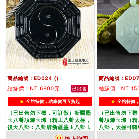
商品編號：ED024
()
商品編號：ED07
結緣價：NT 6800元
結緣價：NT 15
已出售
全館特價，結緣價再五折起
全館特價
（已出售勿下標，可訂做）新疆墨
（已出售勿下標
玉八卦項鍊玉珮（精工八卦太極，
卦項鍊玉珮（精
後天八卦：八卦牌新疆墨玉八卦玉
八卦，太極可轉
珮、新疆墨玉八卦玉墜）。天然新
翠八卦玉珮、緬
線上詢問