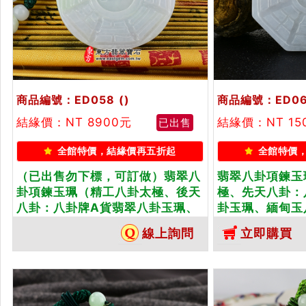
商品編號：ED058
()
商品編號：ED06
結緣價：NT 8900元
結緣價：NT 15
已出售
全館特價，結緣價再五折起
全館特價
（已出售勿下標，可訂做）翡翠八
翡翠八卦項鍊玉
卦項鍊玉珮（精工八卦太極、後天
極、先天八卦：
八卦：八卦牌A貨翡翠八卦玉珮、
卦玉珮、緬甸玉
緬甸玉八卦玉墜）。白綠糯種八
糯種八卦，ED
線上詢問
立即購買
卦，ED058。客製化訂做各種翡翠
種翡翠八卦吊墜
八卦吊墜玉珮項鍊。★附A貨翡翠
貨翡翠雙證書
雙證書