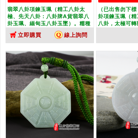
翡翠八卦項鍊玉珮（精工八卦太
（已出售勿下標
極、先天八卦：八卦牌A貨翡翠八
卦項鍊玉珮（精
卦玉珮、緬甸玉八卦玉墜）。糯種
八卦，太極可轉
帶黃翡八卦，ED048。客製化訂做
翠八卦玉珮、緬
立即購買
線上詢問
各種翡翠八卦吊墜玉珮項鍊。★附
白綠糯種八卦，
A貨翡翠雙證書
做各種翡翠八卦
附A貨翡翠雙證