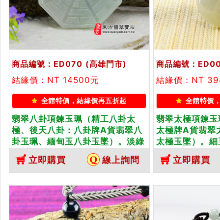
商品編號：ED070
(高雄門市)
商品編號：ED00
結緣價：NT 14500元
結緣價：NT 39
全館特價，結緣價再五折起
全館特價
翡翠八卦項鍊玉珮（精工八卦太
翡翠太極項鍊玉
極、後天八卦：八卦牌A貨翡翠八
太極牌A貨翡翠
卦玉珮、緬甸玉八卦玉墜）。淡綠
太極玉墜）。細
糯種八卦，ED070。客製化訂做各
ED002。客
立即購買
線上詢問
立即購買
種翡翠八卦吊墜玉珮項鍊。★附A
吊墜玉珮項鍊。
貨翡翠雙證書
書