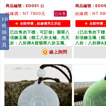
商品編號：ED051
()
商品編號：ED05
結緣價：NT 7800元
結緣價：NT 9
已出售
FB
全館特價，結緣價再五折起
全館特價
粉
絲
（已出售勿下標，可訂做）翡翠八
（已出售勿下標
卦項鍊玉珮（精工八卦太極、先天
卦項鍊玉珮（精
專
八卦：八卦牌A貨翡翠八卦玉珮、
八卦：八卦牌A
頁
緬甸玉八卦玉墜）。糯種帶紫羅蘭
緬甸玉八卦玉墜
線上詢問
八卦，ED051。客製化訂做各種翡
卦，ED057。
翠八卦吊墜玉珮項鍊。★附A貨翡
八卦吊墜玉珮項
翠雙證書
雙證書