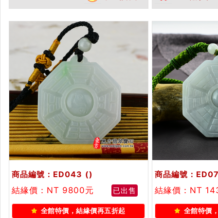
各種新疆墨玉八卦吊墜玉珮項鍊。
項鍊。★附A貨
★附東方翡翠寶石保證卡
商品編號：ED043
()
商品編號：ED07
結緣價：NT 9800元
結緣價：NT 14
已出售
全館特價，結緣價再五折起
全館特價