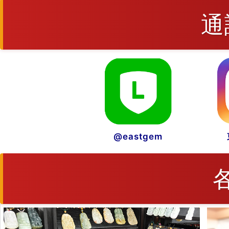
通
@eastgem