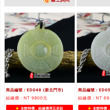
疆墨玉八卦，ED024。客製化訂做
淡綠糯種八卦，E
各種新疆墨玉八卦吊墜玉珮項鍊。
做各種翡翠八卦
★附東方翡翠寶石保證卡
附A貨翡翠雙證
商品編號：ED048
(新北門市)
商品編號：ED05
結緣價：NT 9800元
結緣價：NT 6
全館特價，結緣價再五折起
全館特價