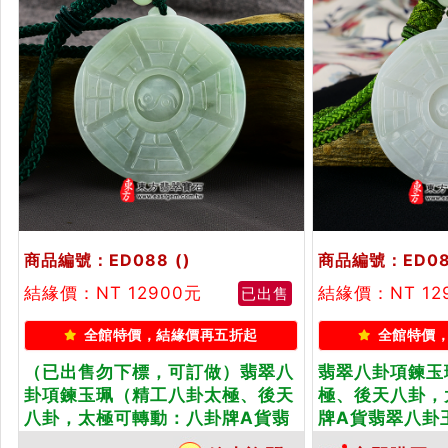
商品編號：ED088
()
商品編號：ED0
結緣價：NT 12900元
結緣價：NT 12
已出售
全館特價，結緣價再五折起
全館特價
（已出售勿下標，可訂做）翡翠八
翡翠八卦項鍊玉
卦項鍊玉珮（精工八卦太極、後天
極、後天八卦，
八卦，太極可轉動：八卦牌A貨翡
牌A貨翡翠八卦
翠八卦玉珮、緬甸玉八卦玉墜）。
玉墜）。白綠糯