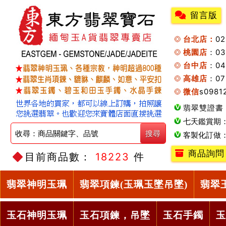
留言版
台北店：
0
桃園店
：0
台中店
：04
高雄店
：07
微信
s0981
翡翠雙證書
七天鑑賞期
客製化訂做
商品詢問
目前商品數：
18223
件
翡翠神明玉珮
翡翠項鍊(玉珮玉墜吊墜)
翡翠
玉石神明玉珮
玉石項鍊，吊墜
玉石手鐲
玉