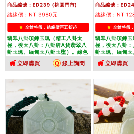
商品編號：ED239
(桃園門市)
商品編號：ED24
結緣價：NT 3980元
結緣價：NT 12
全館特價，結緣價再五折起
全館特價
翡翠八卦項鍊玉珮（精工八卦太
翡翠八卦項鍊玉
極，後天八卦：八卦牌A貨翡翠八
極，後天八卦：
卦玉珮、緬甸玉八卦玉墜）。綠色
卦玉珮、緬甸玉
細豆種帶飄花八卦，ED239。客製
色糯種八卦，E
立即購買
線上詢問
立即購買
化訂做各種翡翠八卦吊墜玉珮項
各種翡翠八卦吊
鍊。★附A貨翡翠雙證書
A貨翡翠雙證書