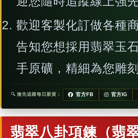
迎您隨時追蹤線上強
歡迎客製化訂做各種
告知您想採用翡翠玉
手原礦，精細為您雕
🔍 搶先追蹤每日新貨：
官方FB
官方IG
翡翠八卦項鍊（翡翠