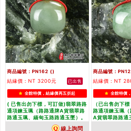
商品編號：PN162
()
商品編號：PN12
結緣價：NT 3200元
結緣價：NT 2
已出售
全館特價，結緣價再五折起
全館特價
( 已售出勿下標，可訂做)翡翠路路
（已出售勿下標
通項鍊玉珮（路路通牌A貨翡翠路
路通項鍊玉珮（
路通玉珮、緬甸玉路路通玉墜）。
A貨翡翠路路通
綠帶些許褐色油青種路路通，
通玉墜）。淺綠
線上詢問