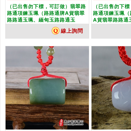
（已出售勿下標，可訂做）翡翠路
（已出售勿下標
路通項鍊玉珮（路路通牌A貨翡翠
路通項鍊玉珮（
路路通玉珮、緬甸玉路路通玉
A貨翡翠路路通
墜）。豆種黃翡翠路路通，
通玉墜）。糯種
線上詢問
PN106。客製化訂做各種翡翠路路
通，PN131。
通吊墜玉珮項鍊。★附A貨翡翠雙
路路通吊墜玉珮
證書
翠雙證書