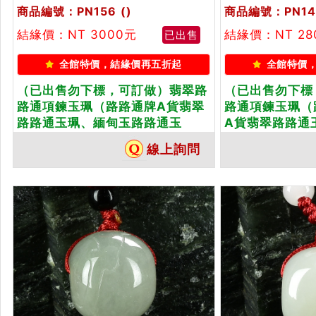
商品編號：PN156
()
商品編號：PN14
結緣價：NT 3000元
結緣價：NT 2
已出售
全館特價，結緣價再五折起
全館特價
（已出售勿下標，可訂做）翡翠路
（已出售勿下標
路通項鍊玉珮（路路通牌A貨翡翠
路通項鍊玉珮（
路路通玉珮、緬甸玉路路通玉
A貨翡翠路路通
墜）。白綠色糯豆種路路通，
通玉墜）。糯種
線上詢問
PN156。客製化訂做各種翡翠路路
PN148。客製
通吊墜玉珮項鍊。★附A貨翡翠雙
通吊墜玉珮項鍊
證書
證書