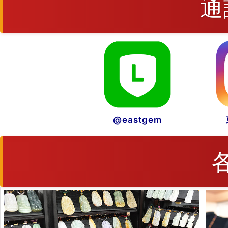
通
@eastgem