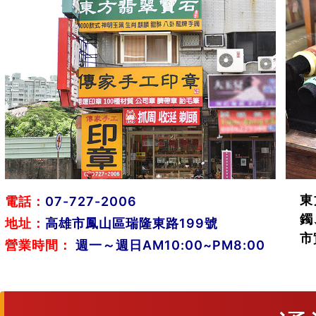
東
電話：
07-727-2006
鐲
地址：
高雄市鳳山區瑞隆東路199號
市
營業時間：
週一～週日AM10:00~PM8:00