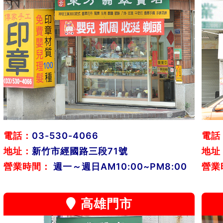
電話：
03-530-4066
電話
地址：
新竹市經國路三段71號
地址
營業時間：
週一～週日AM10:00~PM8:00
營業
高雄門市