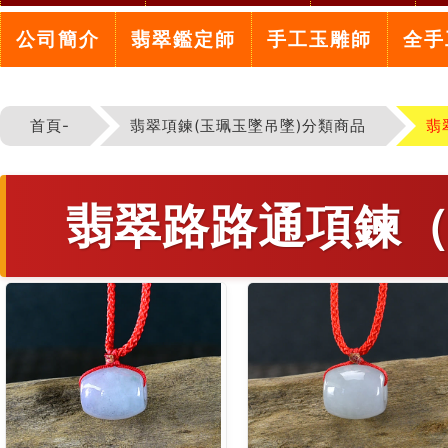
公司簡介
翡翠鑑定師
手工玉雕師
全手
首頁-
翡翠項鍊(玉珮玉墜吊墜)分類商品
翡
翡翠路路通項鍊（