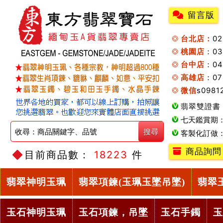
留言版
台北店：
0
桃園店
：0
台中店
：04
高雄店
：07
微信
s0981
翡翠雙證書
七天鑑賞期
客製化訂做
商品詢問
目前商品數：
18223
件
翡翠神明玉珮
翡翠項鍊(玉珮玉墜吊墜)
翡翠
玉石神明玉珮
玉石項鍊，吊墜
玉石手鐲
玉