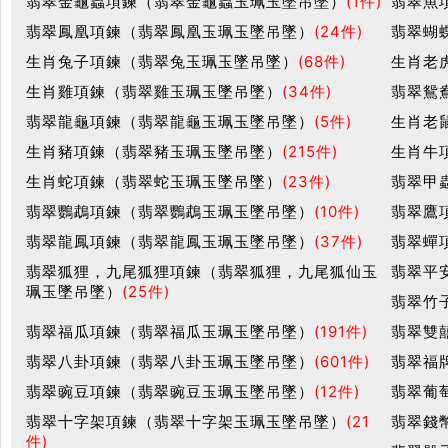
翡翠金龜蟲項鍊（翡翠金龜蟲玉珮玉墜吊墜）
(1件)
翡翠魚
翡翠鳳凰項鍊（翡翠鳳凰玉珮玉墜吊墜）
(24件)
翡翠蝴
生肖兔子項鍊（翡翠兔玉珮玉墜吊墜）
(68件)
生肖老
生肖雞項鍊（翡翠雞玉珮玉墜吊墜）
(34件)
翡翠鴛
翡翠龍龜項鍊（翡翠龍龜玉珮玉墜吊墜）
(5件)
生肖老
生肖豬項鍊（翡翠豬玉珮玉墜吊墜）
(215件)
生肖牛
生肖蛇項鍊（翡翠蛇玉珮玉墜吊墜）
(23件)
翡翠甲
翡翠鸚鵡項鍊（翡翠鸚鵡玉珮玉墜吊墜）
(10件)
翡翠鷹
翡翠龍鳳項鍊（翡翠龍鳳玉珮玉墜吊墜）
(37件)
翡翠蟬
翡翠狐狸，九尾狐狸項鍊（翡翠狐狸，九尾狐仙玉
翡翠平
珮玉墜吊墜）
(25件)
翡翠竹
翡翠福瓜項鍊（翡翠福瓜玉珮玉墜吊墜）
(191件)
翡翠雙
翡翠八卦項鍊（翡翠八卦玉珮玉墜吊墜）
(601件)
翡翠福
翡翠豌豆項鍊（翡翠豌豆玉珮玉墜吊墜）
(12件)
翡翠葡
翡翠十字架項鍊（翡翠十字架玉珮玉墜吊墜）
(21
翡翠錢
件)