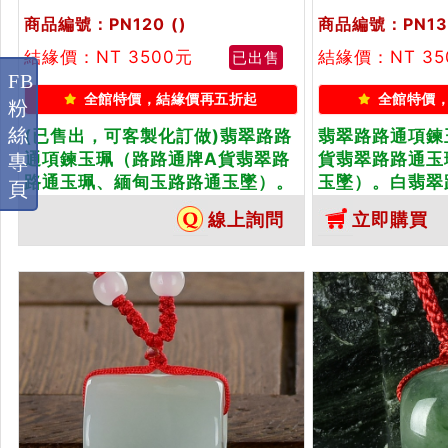
商品編號：PN120
()
商品編號：PN13
結緣價：NT 3500元
結緣價：NT 35
已出售
FB
全館特價，結緣價再五折起
全館特價
粉
絲
(已售出，可客製化訂做)翡翠路路
翡翠路路通項鍊
通項鍊玉珮（路路通牌A貨翡翠路
貨翡翠路路通玉
專
路通玉珮、緬甸玉路路通玉墜）。
玉墜）。白翡翠路
頁
深綠色油青種路路通，PN120。客
客製化訂做各種
線上詢問
立即購買
製化訂做各種翡翠路路通吊墜玉珮
珮項鍊。★附A
項鍊。★附A貨翡翠雙證書