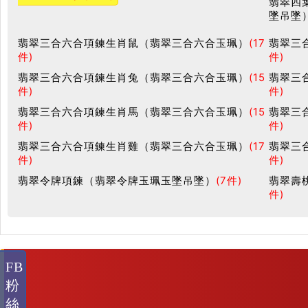
翡翠四
墜吊墜
翡翠三合六合項鍊生肖鼠（翡翠三合六合玉珮）
(17
翡翠三
件)
件)
翡翠三合六合項鍊生肖兔（翡翠三合六合玉珮）
(15
翡翠三
件)
件)
翡翠三合六合項鍊生肖馬（翡翠三合六合玉珮）
(15
翡翠三
件)
件)
翡翠三合六合項鍊生肖雞（翡翠三合六合玉珮）
(17
翡翠三
件)
件)
翡翠令牌項鍊（翡翠令牌玉珮玉墜吊墜）
(7件)
翡翠壽
件)
FB
粉
絲