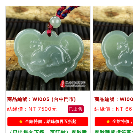
A貨翡翠雙證書
A貨翡翠雙證書
商品編號：WI005
(台中門市)
商品編號：WI00
結緣價：NT 7500元
結緣價：NT 66
已出售
全館特價，結緣價再五折起
全館特價
（已出售勿下標，可訂做）春秋戰
春秋戰國虎符富