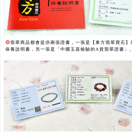
⊙
翡翠商品都會提供兩張證書，一張是【東方翡翠寶石】
保養說明書，另一張是「中國玉器檢驗的A貨翡翠證書」