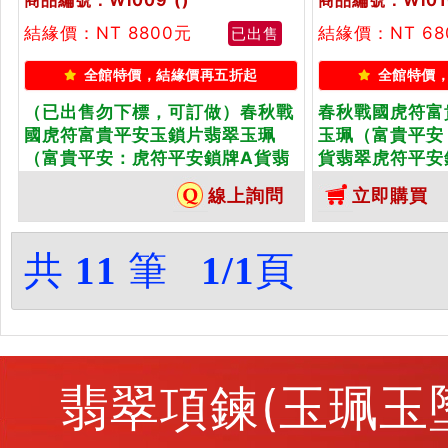
結緣價：NT 8800元
結緣價：NT 68
已出售
全館特價，結緣價再五折起
全館特價
（已出售勿下標，可訂做）春秋戰
春秋戰國虎符富
國虎符富貴平安玉鎖片翡翠玉珮
玉珮（富貴平安
（富貴平安：虎符平安鎖牌A貨翡
貨翡翠虎符平安
翠虎符平安鎖玉珮、緬甸玉虎符平
符平安鎖玉墜）
線上詢問
立即購買
安鎖玉墜）。綠色糯種虎符平安
安鎖，WI010
鎖，WI009。客製化訂做各種翡翠
翠虎符平安鎖吊
虎符平安鎖吊墜玉珮項鍊。★附A
A貨翡翠雙證書
共
11
筆
1/1
頁
貨翡翠雙證書
翡翠項鍊(玉珮玉