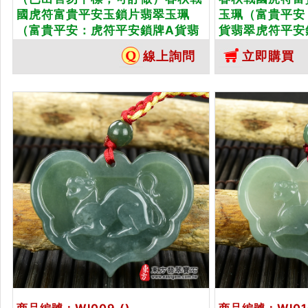
國虎符富貴平安玉鎖片翡翠玉珮
玉珮（富貴平安
（富貴平安：虎符平安鎖牌A貨翡
貨翡翠虎符平安
翠虎符平安鎖玉珮、緬甸玉虎符平
符平安鎖玉墜）
線上詢問
立即購買
安鎖玉墜）。綠色糯種虎符平安
安鎖，WI00
鎖，WI005。客製化訂做各種翡翠
翠虎符平安鎖吊
虎符平安鎖吊墜玉珮項鍊。★附A
A貨翡翠雙證書
貨翡翠雙證書
商品編號：WI009
()
商品編號：WI01