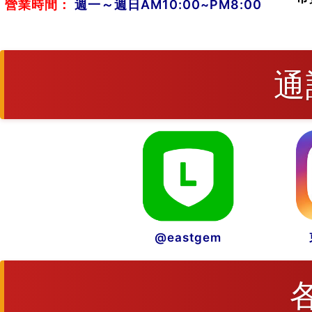
營業時間：
週一～週日AM10:00~PM8:00
通
@eastgem