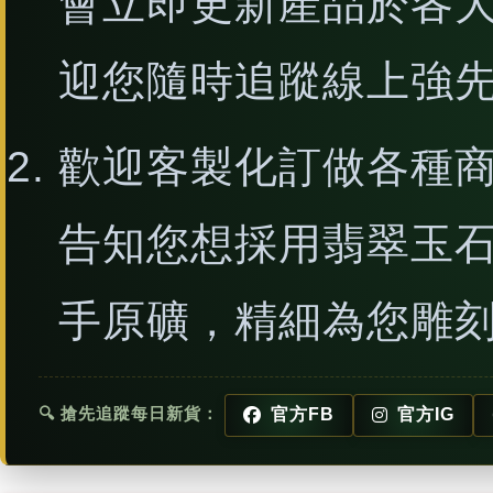
會立即更新產品於各
迎您隨時追蹤線上強
歡迎客製化訂做各種
告知您想採用翡翠玉
手原礦，精細為您雕
🔍 搶先追蹤每日新貨：
官方FB
官方IG