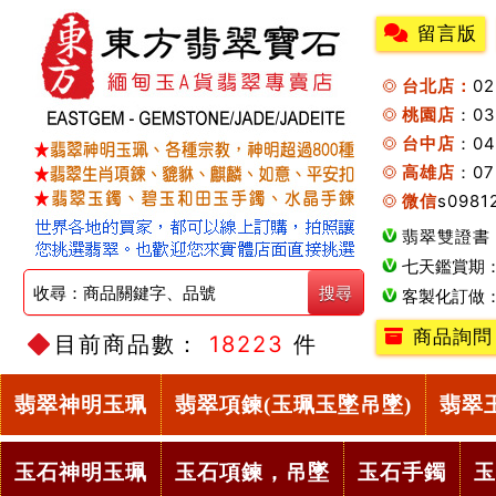
留言版
台北店：
0
桃園店
：0
台中店
：04
高雄店
：07
微信
s0981
翡翠雙證書
七天鑑賞期
客製化訂做
商品詢問
目前商品數：
18223
件
翡翠神明玉珮
翡翠項鍊(玉珮玉墜吊墜)
翡翠
玉石神明玉珮
玉石項鍊，吊墜
玉石手鐲
玉