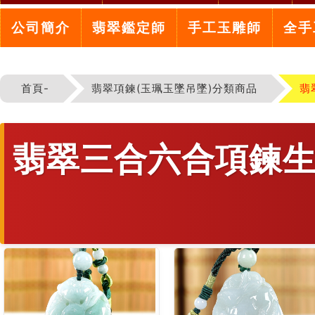
公司簡介
翡翠鑑定師
手工玉雕師
全手
首頁-
翡翠項鍊(玉珮玉墜吊墜)分類商品
翡
翡翠三合六合項鍊生