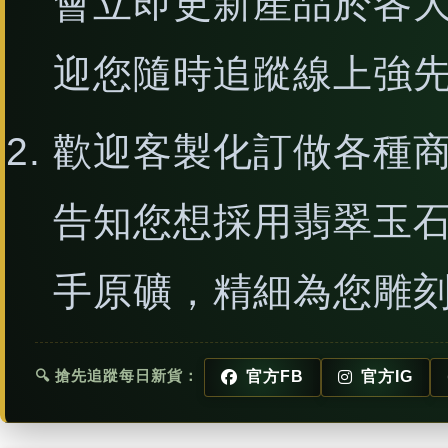
會立即更新產品於各
迎您隨時追蹤線上強
歡迎客製化訂做各種
告知您想採用翡翠玉
手原礦，精細為您雕
🔍 搶先追蹤每日新貨：
官方FB
官方IG