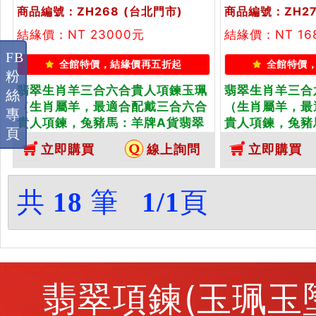
商品編號：ZH268
(台北門市)
商品編號：ZH27
結緣價：NT 23000元
結緣價：NT 16
FB
全館特價，結緣價再五折起
全館特價
粉
翡翠生肖羊三合六合貴人項鍊玉珮
翡翠生肖羊三合
絲
（生肖屬羊，最適合配戴三合六合
（生肖屬羊，最
專
貴人項鍊，兔豬馬：羊牌A貨翡翠
貴人項鍊，兔豬
頁
生肖羊玉珮、緬甸玉生肖羊玉墜、
生肖羊玉珮、緬
立即購買
線上詢問
立即購買
羊十二生肖項鍊）。羊，ZH268。
羊十二生肖項鍊
客製化訂做各種翡翠生肖羊吊墜玉
客製化訂做各種
珮項鍊。★附A貨翡翠雙證書
珮項鍊。★附A
共
18
筆
1/1
頁
翡翠項鍊(玉珮玉