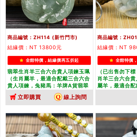
商品編號：ZH114
(新竹門市)
商品編號：ZH01
結緣價：NT 13800元
結緣價：NT 9
全館特價，結緣價再五折起
全館特價
翡翠生肖羊三合六合貴人項鍊玉珮
（已出售勿下標
（生肖屬羊，最適合配戴三合六合
肖羊三合六合貴
貴人項鍊，兔豬馬：羊牌A貨翡翠
屬羊，最適合配
生肖羊玉珮、緬甸玉生肖羊玉墜、
鍊，兔豬馬：羊
立即購買
線上詢問
羊十二生肖項鍊）。淡綠色糯種
玉珮、緬甸玉生
羊，ZH114。客製化訂做各種翡翠
生肖項鍊）。白
生肖羊吊墜玉珮項鍊。★附A貨翡
ZH018。客製
翠雙證書
羊吊墜玉珮項鍊
證書