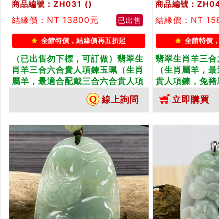
商品編號：ZH031
()
商品編號：ZH0
結緣價：NT 13800元
結緣價：NT 15
已出售
全館特價，結緣價再五折起
全館特價
（已出售勿下標，可訂做）翡翠生
翡翠生肖羊三合
肖羊三合六合貴人項鍊玉珮（生肖
（生肖屬羊，最
屬羊，最適合配戴三合六合貴人項
貴人項鍊，兔豬
鍊，兔豬馬：羊牌A貨翡翠生肖羊
生肖羊玉珮、緬
線上詢問
立即購買
玉珮、緬甸玉生羊玉墜、羊十二生
羊十二生肖項鍊
肖項鍊）。糯種羊，ZH031。客製
羊，ZH048
化訂做各種翡翠生肖羊吊墜玉珮項
生肖羊吊墜玉珮
鍊。★附A貨翡翠雙證書
翠雙證書