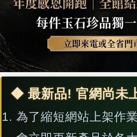
證書
種翡翠生肖吊墜玉珮項
鍊。★附A貨翡翠雙證書
◆ 最新品! 官網尚未
為了縮短網站上架作