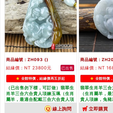
商品編號：ZH093
()
商品編號：ZH2
結緣價：NT 23800元
結緣價：NT 16
已出售
全館特價，結緣價再五折起
全館特價
（已出售勿下標，可訂做）翡翠生
翡翠生肖羊三合
肖羊三合六合貴人項鍊玉珮（生肖
（生肖屬羊，最
屬羊，最適合配戴三合六合貴人項
貴人項鍊，兔豬
鍊，兔豬馬：羊牌A貨翡翠生肖羊
生肖羊玉珮、緬
線上詢問
立即購買
玉珮、緬甸玉生肖羊玉墜、羊十二
羊十二生肖項鍊