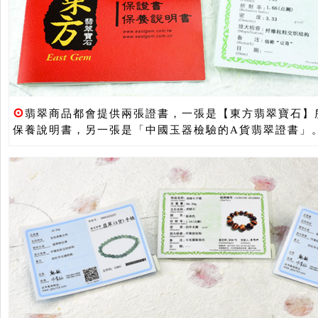
⊙
翡翠商品都會提供兩張證書，一張是【東方翡翠寶石】
保養說明書，另一張是「中國玉器檢驗的A貨翡翠證書」