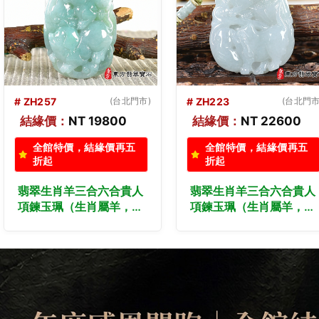
# ZH223
(台北門市)
# ZH-220
結緣價：
NT 22600
結緣價：
NT 41000
全館特價，結緣價再五
全館特價，結緣價再五
折起
折起
翡翠生肖羊三合六合貴人
( 已售出勿下標，可訂做)
項鍊玉珮（生肖屬羊，最
翡翠生肖羊三合六合貴人
適合配戴三合六合貴人項
項鍊玉珮（生肖屬羊，最
鍊，兔豬馬：羊牌A貨翡
適合配戴三合六合貴人項
翠生肖羊玉珮、緬甸玉生
鍊，馬豬雞：羊牌A貨翡
肖羊玉墜、羊十二生肖項
翠生肖羊玉珮、緬甸玉生
鍊）。ZH223。客製化訂
肖羊玉墜、羊十二生肖項
做各種翡翠生肖羊吊墜玉
鍊）。綠色糯種翡翠，
珮項鍊。★附A貨翡翠雙
ZH-220。客製化訂做各