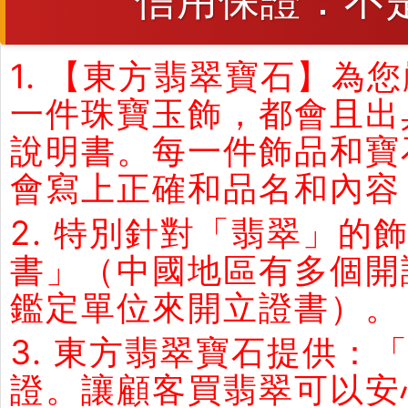
1. 【東方翡翠寶石】
一件珠寶玉飾，都會且出
說明書。每一件飾品和寶
會寫上正確和品名和內容
2. 特別針對「翡翠」
書」（中國地區有多個開
鑑定單位來開立證書）。
3. 東方翡翠寶石提供：
證。讓顧客買翡翠可以安