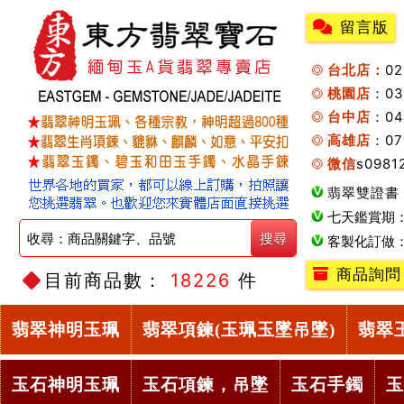
留言版
台北店：
0
桃園店
：0
台中店
：04
高雄店
：07
微信
s0981
翡翠雙證書
七天鑑賞期
客製化訂做
商品詢問
目前商品數：
18226
件
翡翠神明玉珮
翡翠項鍊(玉珮玉墜吊墜)
翡翠
玉石神明玉珮
玉石項鍊，吊墜
玉石手鐲
玉