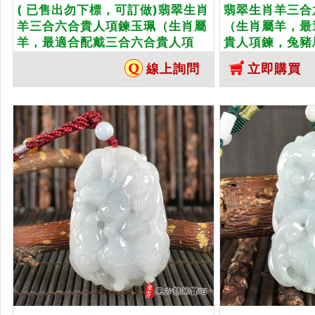
( 已售出勿下標，可訂做)翡翠生肖
翡翠生肖羊三合
羊三合六合貴人項鍊玉珮（生肖屬
（生肖屬羊，最
羊，最適合配戴三合六合貴人項
貴人項鍊，兔豬
鍊，馬豬雞：羊牌A貨翡翠生肖羊
生肖羊玉珮、緬
線上詢問
立即購買
玉珮、緬甸玉生肖羊玉墜、羊十二
羊十二生肖項鍊
生肖項鍊）。綠色糯種翡翠，ZH-
化訂做各種翡翠
220。客製化訂做各種翡翠生肖吊
鍊。★附A貨翡
墜玉珮項鍊。★附A貨翡翠雙證書