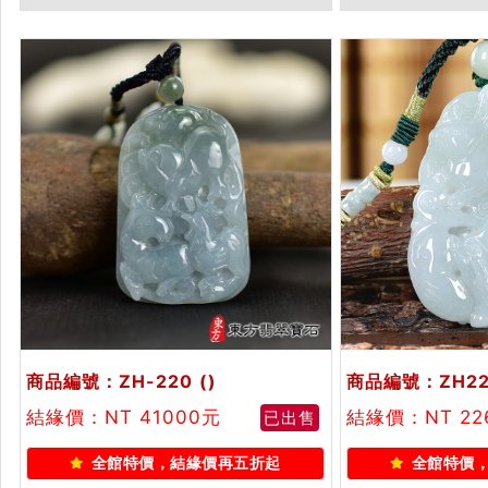
生肖項鍊）。綠色糯種帶黃翡翠種
糯種羊，ZH2
羊，ZH093。客製化訂做各種翡翠
翡翠生肖羊吊墜
生肖羊吊墜玉珮項鍊。★附A貨翡
貨翡翠雙證書
翠雙證書
商品編號：ZH-220
()
商品編號：ZH22
結緣價：NT 41000元
結緣價：NT 22
已出售
全館特價，結緣價再五折起
全館特價