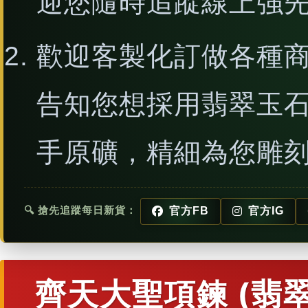
迎您隨時追蹤線上強
歡迎客製化訂做各種
告知您想採用翡翠玉
手原礦，精細為您雕
🔍 搶先追蹤每日新貨：
官方FB
官方IG
齊天大聖項鍊 (翡