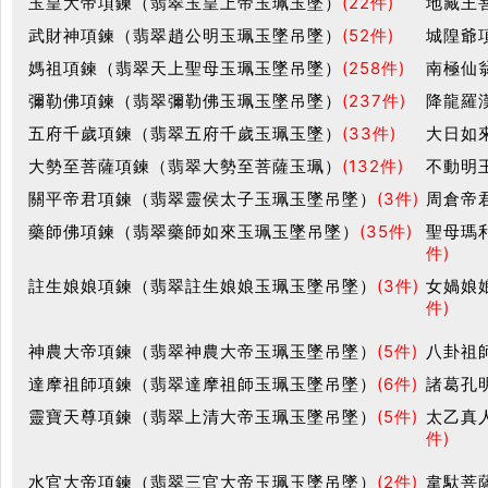
玉皇大帝項鍊（翡翠玉皇上帝玉珮玉墜）
(22件)
地藏王
武財神項鍊（翡翠趙公明玉珮玉墜吊墜）
(52件)
城隍爺
媽祖項鍊（翡翠天上聖母玉珮玉墜吊墜）
(258件)
南極仙
彌勒佛項鍊（翡翠彌勒佛玉珮玉墜吊墜）
(237件)
降龍羅
五府千歲項鍊（翡翠五府千歲玉珮玉墜）
(33件)
大日如
大勢至菩薩項鍊（翡翠大勢至菩薩玉珮）
(132件)
不動明
關平帝君項鍊（翡翠靈侯太子玉珮玉墜吊墜）
(3件)
周倉帝
藥師佛項鍊（翡翠藥師如來玉珮玉墜吊墜）
(35件)
聖母瑪
件)
註生娘娘項鍊（翡翠註生娘娘玉珮玉墜吊墜）
(3件)
女媧娘
件)
神農大帝項鍊（翡翠神農大帝玉珮玉墜吊墜）
(5件)
八卦祖
達摩祖師項鍊（翡翠達摩祖師玉珮玉墜吊墜）
(6件)
諸葛孔
靈寶天尊項鍊（翡翠上清大帝玉珮玉墜吊墜）
(5件)
太乙真
件)
水官大帝項鍊（翡翠三官大帝玉珮玉墜吊墜）
(2件)
韋馱菩