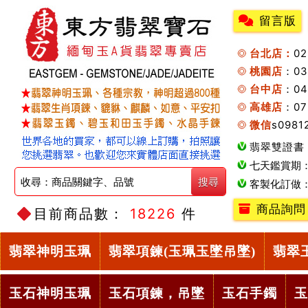
留言版
台北店：
0
桃園店
：0
台中店
：04
高雄店
：07
微信
s0981
翡翠雙證書
七天鑑賞期
客製化訂做
商品詢問
目前商品數：
18226
件
翡翠神明玉珮
翡翠項鍊(玉珮玉墜吊墜)
翡翠
玉石神明玉珮
玉石項鍊，吊墜
玉石手鐲
玉