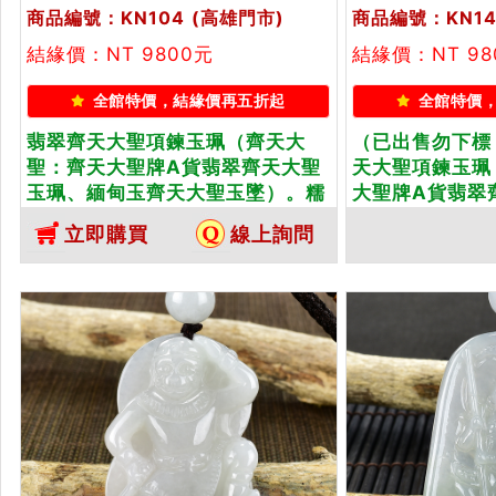
商品編號：KN104
(高雄門市)
商品編號：KN14
結緣價：NT 9800元
結緣價：NT 9
全館特價，結緣價再五折起
全館特價
翡翠齊天大聖項鍊玉珮（齊天大
（已出售勿下標
聖：齊天大聖牌A貨翡翠齊天大聖
天大聖項鍊玉珮
玉珮、緬甸玉齊天大聖玉墜）。糯
大聖牌A貨翡翠
種春帶彩齊天大聖，KN104。客製
甸玉齊天大聖玉
立即購買
線上詢問
化訂做各種翡翠齊天大聖吊墜玉珮
天大聖，KN1
項鍊。★附A貨翡翠雙證書
翡翠齊天大聖吊
A貨翡翠雙證書