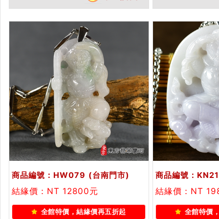
各種翡翠齊天大聖吊墜玉珮項鍊。
種翡翠齊天大聖
★附A貨翡翠雙證書
附A貨翡翠雙證
商品編號：HW079
(台南門市)
商品編號：KN21
結緣價：NT 12800元
結緣價：NT 19
全館特價，結緣價再五折起
全館特價