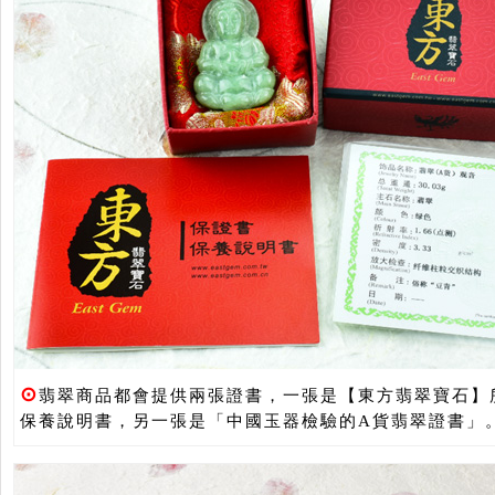
⊙
翡翠商品都會提供兩張證書，一張是【東方翡翠寶石】
保養說明書，另一張是「中國玉器檢驗的A貨翡翠證書」