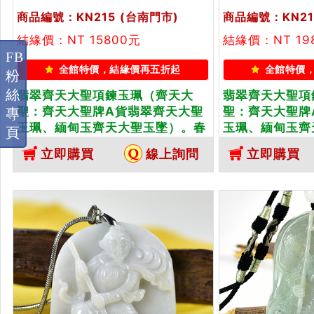
商品編號：KN215
(台南門市)
商品編號：KN21
結緣價：NT 15800元
結緣價：NT 19
FB
全館特價，結緣價再五折起
全館特價
粉
絲
翡翠齊天大聖項鍊玉珮（齊天大
翡翠齊天大聖項
聖：齊天大聖牌A貨翡翠齊天大聖
聖：齊天大聖牌
專
玉珮、緬甸玉齊天大聖玉墜）。春
玉珮、緬甸玉齊
頁
帶彩糯種齊天大聖，KN215。客製
帶彩糯種齊天大聖
立即購買
線上詢問
立即購買
化訂做各種翡翠齊天大聖吊墜玉珮
化訂做各種翡翠
項鍊。★附A貨翡翠雙證書
項鍊。★附A貨