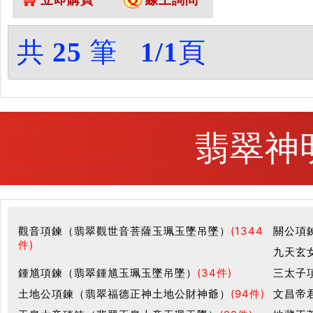
化訂做各種翡翠齊天大聖吊墜玉珮
項鍊。★附A貨翡翠雙證書
共
25
筆
1/1
頁
翡翠神
觀音項鍊（翡翠觀世音菩薩玉珮玉墜吊墜）
(1344
關公項
件)
九天玄
鍾馗項鍊（翡翠鍾馗玉珮玉墜吊墜）
(34件)
三太子
土地公項鍊（翡翠福德正神土地公財神爺）
(94件)
文昌帝