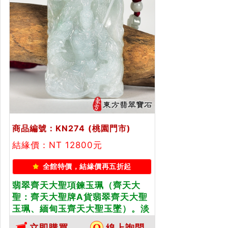
商品編號：KN274
(桃園門市)
結緣價：NT 12800元
全館特價，結緣價再五折起
翡翠齊天大聖項鍊玉珮（齊天大
聖：齊天大聖牌A貨翡翠齊天大聖
玉珮、緬甸玉齊天大聖玉墜）。淡
綠色糯種齊天大聖，KN274。客製
立即購買
線上詢問