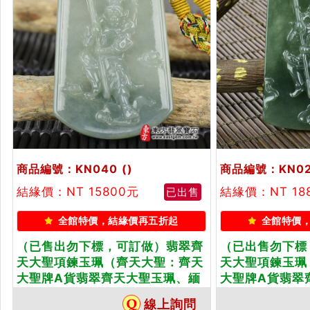
商品編號：KN040
()
商品編號：KN0
結緣價：NT 15800元
結緣價：NT 18
已出售
全館特價，結緣價再五折起
全館特價
（已售出勿下標，可訂做）翡翠齊
（已出售勿下標
天大聖項鍊玉珮（齊天大聖：齊天
天大聖項鍊玉珮
大聖牌A貨翡翠齊天大聖玉珮、緬
大聖牌A貨翡翠
甸玉齊天大聖玉墜）。淡綠色糯種
甸玉齊天大聖玉
線上詢問
齊天大聖，KN040。客製化訂做
天大聖，KN0