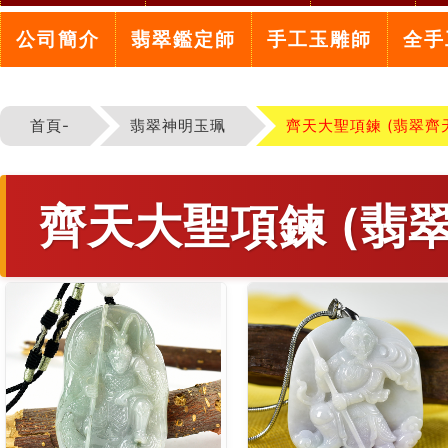
公司簡介
翡翠鑑定師
手工玉雕師
全手
首頁-
翡翠神明玉珮
齊天大聖項鍊 (翡翠齊
齊天大聖項鍊 (翡