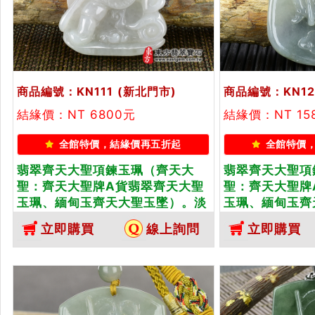
商品編號：KN111
(新北門市)
商品編號：KN12
結緣價：NT 6800元
結緣價：NT 15
全館特價，結緣價再五折起
全館特價
翡翠齊天大聖項鍊玉珮（齊天大
翡翠齊天大聖項
聖：齊天大聖牌A貨翡翠齊天大聖
聖：齊天大聖牌
玉珮、緬甸玉齊天大聖玉墜）。淡
玉珮、緬甸玉齊
綠色糯種齊天大聖，KN111。客製
綠色糯種齊天大聖
立即購買
線上詢問
立即購買
化訂做各種翡翠齊天大聖吊墜玉珮
化訂做各種翡翠
項鍊。★附A貨翡翠雙證書
項鍊。★附A貨