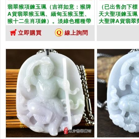
翡翠猴項鍊玉珮（吉祥如意：猴牌
（已出售勿下標
A貨翡翠猴玉珮、緬甸玉猴玉墜、
天大聖項鍊玉珮
猴十二生肖項鍊）。淡綠色糯種帶
大聖牌A貨翡翠
黃翡翠猴，HW079。客製化訂做
甸玉齊天大聖玉
立即購買
線上詢問
各種翡翠猴吊墜玉珮項鍊。★附A
齊天大聖，KN2
貨翡翠雙證書
種翡翠齊天大聖
附A貨翡翠雙證