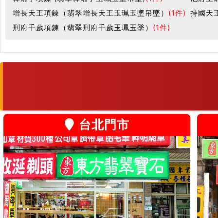
增長天王項鍊（翡翠增長天王玉珮玉墜吊墜）
(1件)
持國天
刑府千歲項鍊（翡翠刑府千歲玉珮玉墜）
(1件)
台北門市