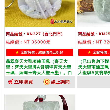
商品編號：KN227
(台北門市)
商品編號：KN25
結緣價：NT 36000元
結緣價：NT 32
全館特價，結緣價再五折起
全館特價
翡翠齊天大聖項鍊玉珮（齊天大
（已出售勿下標
聖：齊天大聖牌A貨翡翠齊天大聖
天大聖項鍊玉珮
玉珮、緬甸玉齊天大聖玉墜）。白
大聖牌A貨翡翠
底青帶紫羅蘭細豆種齊天大聖，
甸玉齊天大聖玉
立即購買
線上詢問
KN227。客製化訂做各種翡翠齊天
齊天大聖，KN
大聖吊墜玉珮項鍊。★附A貨翡翠
種翡翠齊天大聖
雙證書
附A貨翡翠雙證