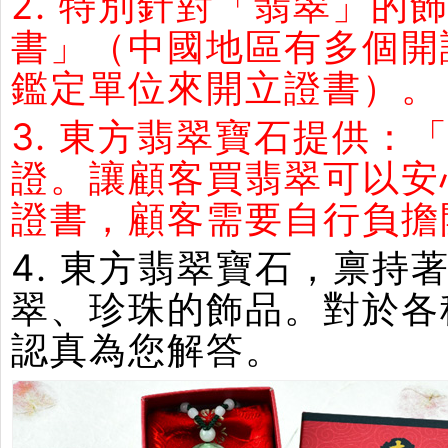
2. 特別針對「翡翠」
書」（中國地區有多個開
鑑定單位來開立證書）。
3. 東方翡翠寶石提供：
證。讓顧客買翡翠可以安
證書，顧客需要自行負擔
4. 東方翡翠寶石，禀
翠、珍珠的飾品。對於各
認真為您解答。