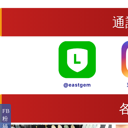
通
@eastgem
FB
粉
絲