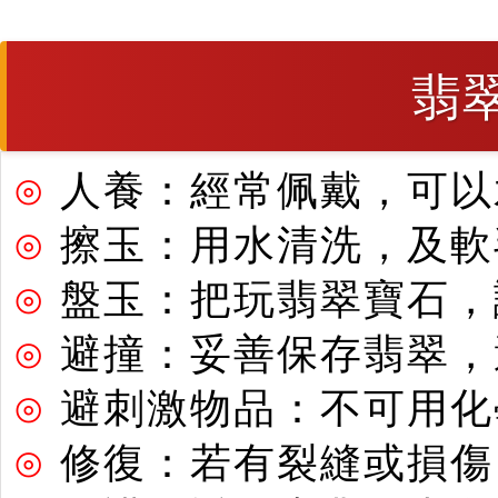
翡
⊙
人養：經常佩戴，可以
⊙
擦玉：用水清洗，及軟
⊙
盤玉：把玩翡翠寶石，
⊙
避撞：妥善保存翡翠，
⊙
避刺激物品：不可用化
⊙
修復：若有裂縫或損傷