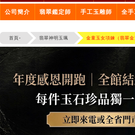
公司簡介
翡翠鑑定師
手工玉雕師
全手
首頁-
翡翠神明玉珮
金童玉女項鍊（翡翠金