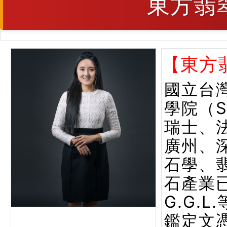
東方翡
【東方
國立台
學院（
瑞士、
廣州、
石學、
石產業已
G.G.
鑑定文