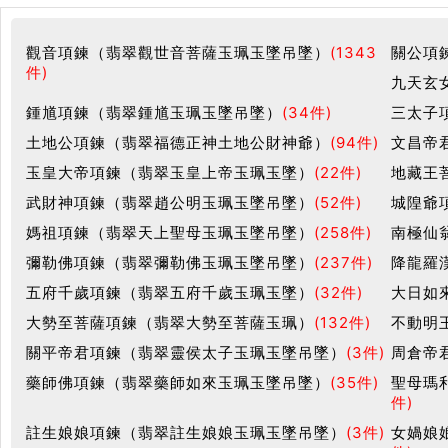
觀音項鍊（翡翠觀世音菩薩玉珮玉墜吊墜）
(1343
關公項
件)
九天玄
鍾馗項鍊（翡翠鍾馗玉珮玉墜吊墜）
(34件)
三太子
土地公項鍊（翡翠福德正神土地公財神爺）
(94件)
文昌帝
玉皇大帝項鍊（翡翠玉皇上帝玉珮玉墜）
(22件)
地藏王
武財神項鍊（翡翠趙公明玉珮玉墜吊墜）
(52件)
城隍爺
媽祖項鍊（翡翠天上聖母玉珮玉墜吊墜）
(258件)
南極仙
彌勒佛項鍊（翡翠彌勒佛玉珮玉墜吊墜）
(237件)
降龍羅
五府千歲項鍊（翡翠五府千歲玉珮玉墜）
(32件)
大日如
大勢至菩薩項鍊（翡翠大勢至菩薩玉珮）
(132件)
不動明
關平帝君項鍊（翡翠靈侯太子玉珮玉墜吊墜）
(3件)
周倉帝
藥師佛項鍊（翡翠藥師如來玉珮玉墜吊墜）
(35件)
聖母瑪
件)
註生娘娘項鍊（翡翠註生娘娘玉珮玉墜吊墜）
(3件)
女媧娘