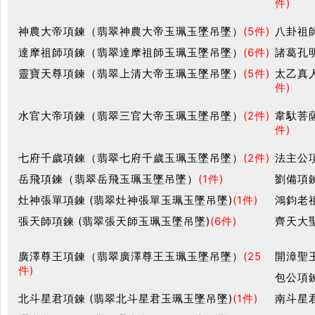
件)
神農大帝項鍊（翡翠神農大帝玉珮玉墜吊墜）
(5件)
八卦祖
達摩祖師項鍊（翡翠達摩祖師玉珮玉墜吊墜）
(6件)
諸葛孔
靈寶天尊項鍊（翡翠上清大帝玉珮玉墜吊墜）
(5件)
太乙真
件)
水官大帝項鍊（翡翠三官大帝玉珮玉墜吊墜）
(2件)
韋馱菩
件)
七府千歲項鍊（翡翠七府千歲玉珮玉墜吊墜）
(2件)
法主公
岳飛項鍊（翡翠岳飛玉珮玉墜吊墜）
(1件)
劉備項鍊
灶神張單項鍊 (翡翠灶神張單玉珮玉墜吊墜)
(1件)
鴻鈞老
張天師項鍊 (翡翠張天師玉珮玉墜吊墜)
(6件)
齊天大
廣澤尊王項鍊（翡翠廣澤尊王玉珮玉墜吊墜）
(25
開漳聖
件)
包公項鍊
北斗星君項鍊 (翡翠北斗星君玉珮玉墜吊墜)
(1件)
南斗星