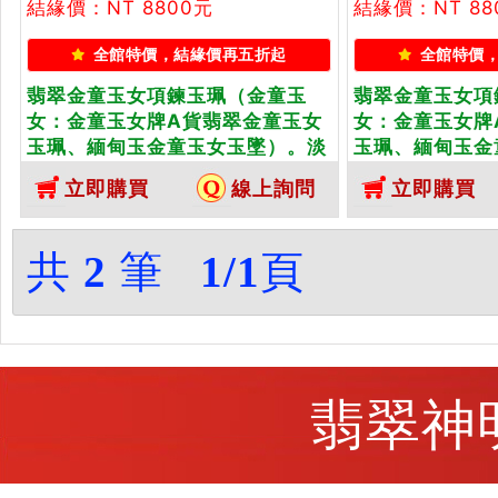
結緣價：NT 8800元
結緣價：NT 88
全館特價，結緣價再五折起
全館特價
翡翠金童玉女項鍊玉珮（金童玉
翡翠金童玉女項
女：金童玉女牌A貨翡翠金童玉女
女：金童玉女牌
玉珮、緬甸玉金童玉女玉墜）。淡
玉珮、緬甸玉金
綠色糯種金童玉女，CH001。客製
綠色糯種金童玉
立即購買
線上詢問
立即購買
化訂做各種翡翠金童玉女吊墜玉珮
製化訂做各種翡
項鍊。★附A貨翡翠雙證書
珮項鍊。★附A
共
2
筆
1/1
頁
翡翠神