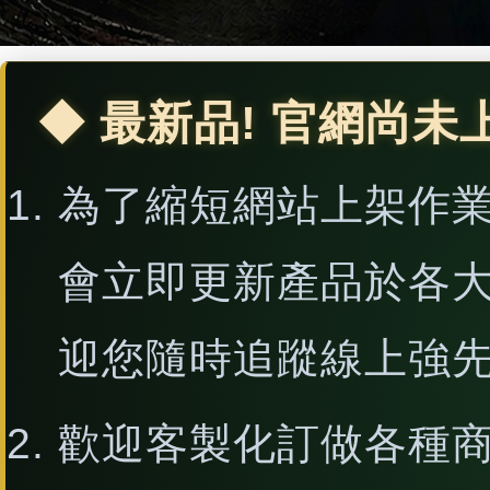
◆ 最新品! 官網尚未
為了縮短網站上架作
會立即更新產品於各
迎您隨時追蹤線上強
歡迎客製化訂做各種