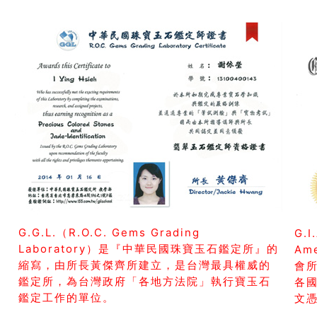
G.G.L.（R.O.C. Gems Grading
G.I
Laboratory）是『中華民國珠寶玉石鑑定所』的
Am
縮寫，由所長黃傑齊所建立，是台灣最具權威的
會所
鑑定所，為台灣政府「各地方法院」執行寶玉石
各
鑑定工作的單位。
文