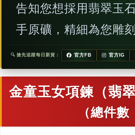
告知您想採用翡翠玉
手原礦，精細為您雕
🔍 搶先追蹤每日新貨：
官方FB
官方IG
金童玉女項鍊（翡翠
（總件數