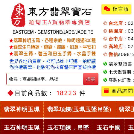
留言版
台北店：
0
桃園店
：0
台中店
：04
高雄店
：07
微信
s0981
翡翠雙證書
七天鑑賞期
客製化訂做
商品詢問
目前商品數：
18223
件
翡翠神明玉珮
翡翠項鍊(玉珮玉墜吊墜)
翡翠
玉石神明玉珮
玉石項鍊，吊墜
玉石手鐲
玉