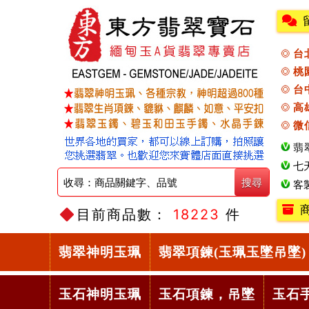
台
桃
台
高
微
翡
七
客
目前商品數：
18223
件
翡翠神明玉珮
翡翠項鍊(玉珮玉墜吊墜)
玉石神明玉珮
玉石項鍊，吊墜
玉石