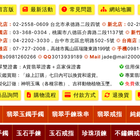
留言版
最新活動
常見問題
網站地圖
北店：
02-2558-0609 台北市承德路二段四號
新北店：
02-
園店
：03-368-0304，桃園市八德區介壽路二段1137號
新
中店
：04-2202-3030，台中市北區忠明路502-5號
台南店
雄店
：07-727-2008，
高雄市鳳山區瑞隆東路199號
手機
0981
信
s0981260266
QQ
3013939189
Mail
jade@mail2000
翠雙證書：A貨翡翠證書＋店家保證書
信用保
天鑑賞期：「線上訂購」七日內可以換貨和退貨。
專業翡
製化訂做：神明玉珮（各種宗教）、吉祥動物植物玉墜。
免費
依
商品詢問
購物流程
付款方式
退換貨
翡翠玉鐲手鐲
翡翠手鍊珠串
翡翠戒指
純
手鐲
玉石手鍊
玉石戒指
珍珠項鍊
不鏽鋼戒