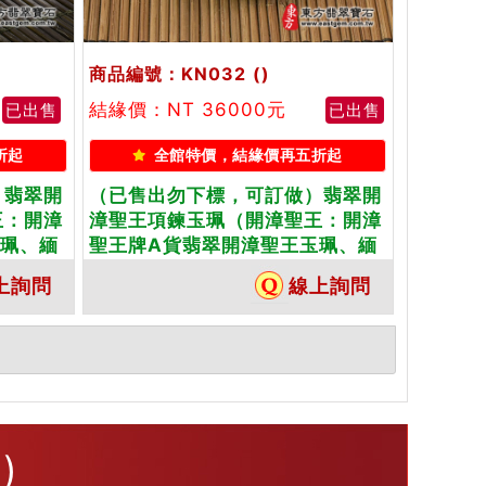
商品編號：KN032
()
結緣價：NT 36000元
已出售
已出售
折起
全館特價，結緣價再五折起
）翡翠開
（已售出勿下標，可訂做）翡翠開
王：開漳
漳聖王項鍊玉珮（開漳聖王：開漳
玉珮、緬
聖王牌A貨翡翠開漳聖王玉珮、緬
種灑金花
甸玉開漳聖王玉墜）。糯種灑金花
上詢問
線上詢問
製化訂做各
開漳聖王，KN032。客製化訂做各
項鍊。★
種翡翠開漳聖王吊墜玉珮項鍊。★
附A貨翡翠雙證書
)