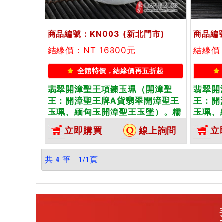
商品編號：KN003
(新北門市)
商品編號
結緣價：NT 16800元
結緣價：
全館特價，結緣價再五折起
翡翠開漳聖王項鍊玉珮（開漳聖
翡翠開
王：開漳聖王牌A貨翡翠開漳聖王
王：開
玉珮、緬甸玉開漳聖王玉墜）。糯
玉珮、
種帶紫羅蘭開漳聖王，KN003。
綠色糯
立即購買
線上詢問
立
客製化訂做各種翡翠開漳聖王吊墜
化訂做
玉珮項鍊。★附A貨翡翠雙證書
項鍊。
共
4
筆
1/1
頁