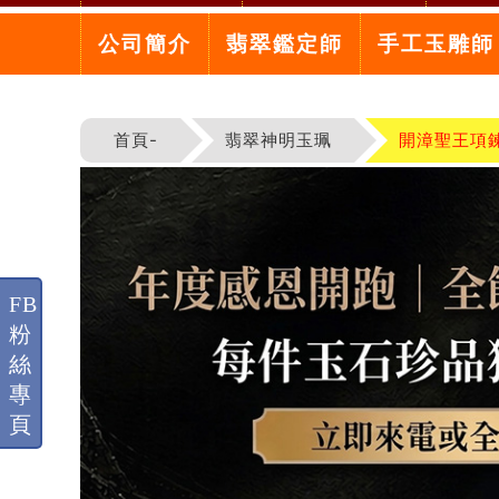
公司簡介
翡翠鑑定師
手工玉雕師
首頁-
翡翠神明玉珮
開漳聖王項
FB
粉
絲
專
頁