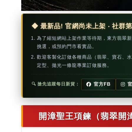
◆ 最新品! 官網尚未上架 ‧ 社群
為了縮短網站上架作業等待期，東方翡翠
挑選，或預約門市看實品。
歡迎客製化訂做各種商品（翡翠、寶石、水
定型、拋光一條龍專業訂做服務。
🔍 搶先追蹤每日新貨：
官方FB
官
開漳聖王項鍊（翡翠開