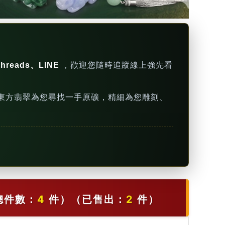
hreads、LINE
，歡迎您隨時追蹤線上強先看
東方翡翠為您尋找一手原礦，精細為您雕刻、
總件數：
4
件）
（已售出：
2
件）