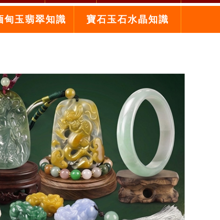
緬甸玉翡翠知識
寶石玉石水晶知識