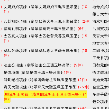
)
女媧娘娘項鍊（翡翠女媧娘娘玉珮玉墜吊墜）
(10
地母娘娘
件)
盤古大帝
)
八卦祖師項鍊（翡翠伏羲大帝玉珮玉墜吊墜）
(2件)
清水祖師
)
諸葛孔明項鍊（翡翠諸葛亮玉珮玉墜吊墜）
(6件)
呂洞賓項
)
太乙真人項鍊（翡翠太乙救苦天尊玉珮玉墜）
(15
天官大帝
件)
地官大帝
)
韋馱菩薩項鍊（翡翠韋馱尊天菩薩玉珮玉墜）
(18
二郎神項
件)
王天君項
)
法主公項鍊（翡翠法主公玉珮玉墜吊墜）
(9件)
田都元帥
劉備項鍊 (翡翠劉備玉珮玉墜吊墜)
(1件)
悟道羅漢
鴻鈞老祖項鍊 (翡翠鴻鈞老祖玉珮玉墜吊墜)
(2件)
元始天尊
齊天大聖項鍊 (翡翠齊天大聖玉珮玉墜吊墜)
(25件)
金童玉女
開漳聖王項鍊（翡翠開漳聖王玉珮玉墜吊墜）
(4
多羅菩薩
件)
包公項鍊
北斗星君項鍊 (翡翠北斗星君玉珮玉墜吊墜)
(1件)
南斗星君