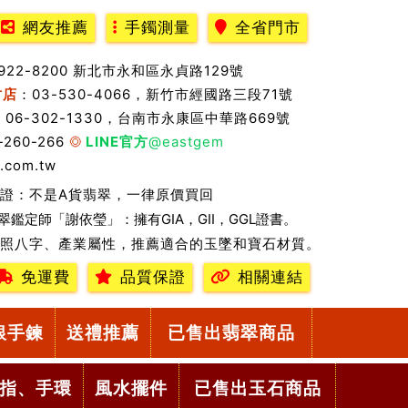
網友推薦
手鐲測量
全省門市
2922-8200 新北市永和區永貞路129號
竹店
：03-530-4066，新竹市經國路三段71號
：06-302-1330，台南市永康區中華路669號
-260-266
LINE官方
@eastgem
.com.tw
證：不是A貨翡翠，一律原價買回
翠鑑定師「謝依瑩」：擁有GIA，GII，GGL證書。
照八字、產業屬性，推薦適合的玉墜和寶石材質。
免運費
品質保證
相關連結
銀手鍊
送禮推薦
已售出翡翠商品
指、手環
風水擺件
已售出玉石商品