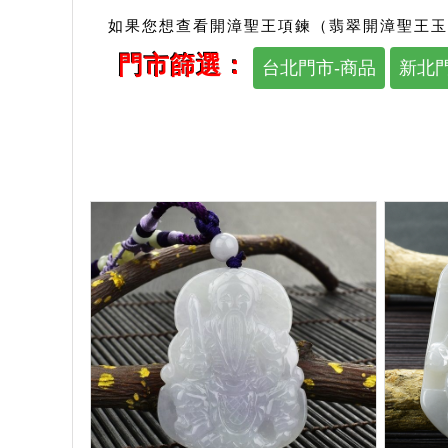
如果您想查看開漳聖王項鍊（翡翠開漳聖王玉
門市篩選：
台北門市-商品
新北門