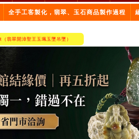
全手工客製化，翡翠、玉石商品製作過程
鍊（翡翠開漳聖王玉珮玉墜吊墜）