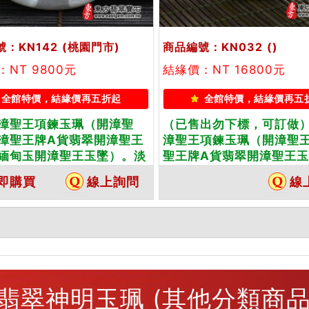
：KN142
(桃園門市)
商品編號：KN032
()
NT 9800元
結緣價：NT 16800元
全館特價，結緣價再五折起
全館特價，結緣價再五
漳聖王項鍊玉珮（開漳聖
（已售出勿下標，可訂做
漳聖王牌A貨翡翠開漳聖王
漳聖王項鍊玉珮（開漳聖
緬甸玉開漳聖王玉墜）。淡
聖王牌A貨翡翠開漳聖王
種開漳聖王，KN142。客製
甸玉開漳聖王玉墜）。糯
即購買
線上詢問
線
各種翡翠開漳聖王吊墜玉珮
開漳聖王，KN032。客
★附A貨翡翠雙證書
種翡翠開漳聖王吊墜玉珮
附A貨翡翠雙證書
翡翠神明玉珮 (其他分類商品