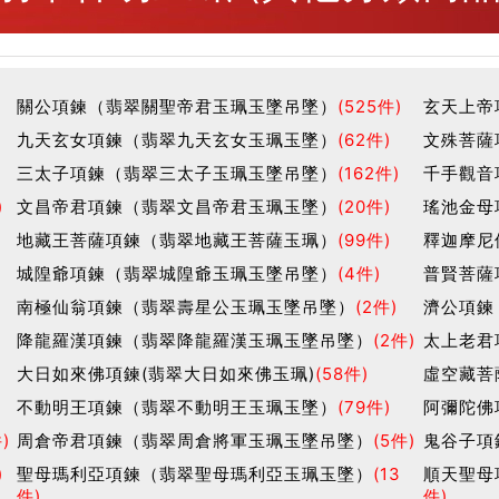
3
關公項鍊（翡翠關聖帝君玉珮玉墜吊墜）
(525件)
玄天上帝
九天玄女項鍊（翡翠九天玄女玉珮玉墜）
(62件)
文殊菩薩
三太子項鍊（翡翠三太子玉珮玉墜吊墜）
(162件)
千手觀音
)
文昌帝君項鍊（翡翠文昌帝君玉珮玉墜）
(20件)
瑤池金母
地藏王菩薩項鍊（翡翠地藏王菩薩玉珮）
(99件)
釋迦摩尼
城隍爺項鍊（翡翠城隍爺玉珮玉墜吊墜）
(4件)
普賢菩薩
南極仙翁項鍊（翡翠壽星公玉珮玉墜吊墜）
(2件)
濟公項鍊
降龍羅漢項鍊（翡翠降龍羅漢玉珮玉墜吊墜）
(2件)
太上老君
大日如來佛項鍊(翡翠大日如來佛玉珮)
(58件)
虛空藏菩
不動明王項鍊（翡翠不動明王玉珮玉墜）
(79件)
阿彌陀佛
)
周倉帝君項鍊（翡翠周倉將軍玉珮玉墜吊墜）
(5件)
鬼谷子項
)
聖母瑪利亞項鍊（翡翠聖母瑪利亞玉珮玉墜）
(13
順天聖母
件)
件)