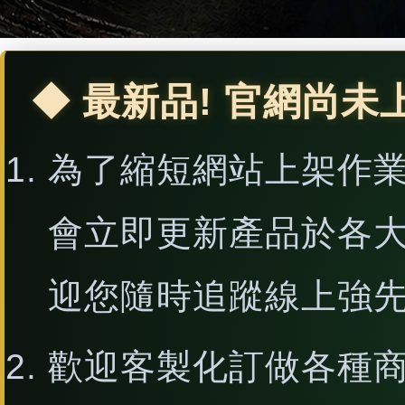
◆ 最新品! 官網尚未
為了縮短網站上架作
會立即更新產品於各
迎您隨時追蹤線上強
歡迎客製化訂做各種