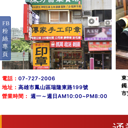
FB
粉
絲
專
頁
東
電話：
07-727-2006
鐲
地址：
高雄市鳳山區瑞隆東路199號
市
營業時間：
週一～週日AM10:00~PM8:00