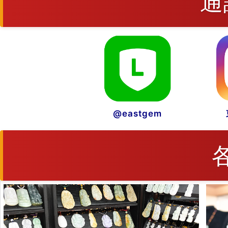
通
@eastgem