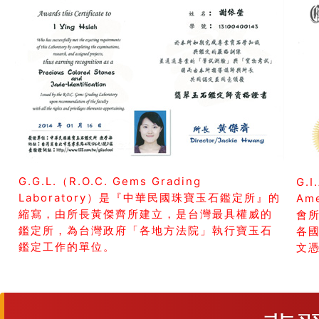
G.G.L.（R.O.C. Gems Grading
G.I
Laboratory）是『中華民國珠寶玉石鑑定所』的
Am
縮寫，由所長黃傑齊所建立，是台灣最具權威的
會所
鑑定所，為台灣政府「各地方法院」執行寶玉石
各
鑑定工作的單位。
文