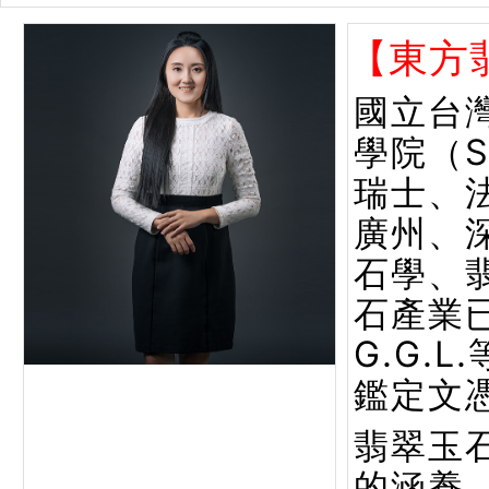
【東方
國立台
學院（
瑞士、
廣州、
石學、
石產業已
G.G.
鑑定文
翡翠玉
的涵養