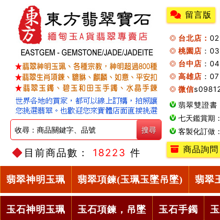
留言版
台北店：
0
桃園店
：0
台中店
：04
高雄店
：07
微信
s0981
翡翠雙證書
七天鑑賞期
客製化訂做
商品詢問
目前商品數：
18223
件
翡翠神明玉珮
翡翠項鍊(玉珮玉墜吊墜)
翡翠
玉石神明玉珮
玉石項鍊，吊墜
玉石手鐲
玉