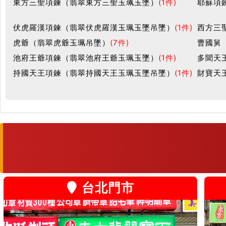
東方三聖項鍊（翡翠東方三聖玉珮玉墜）
(1件)
耶蘇項
伏虎羅漢項鍊（翡翠伏虎羅漢玉珮玉墜吊墜）
(1件)
西方三
虎爺（翡翠虎爺玉珮吊墜）
(7件)
曹國舅
池府王爺項鍊（翡翠池府王爺玉珮玉墜）
(1件)
多聞天
持國天王項鍊（翡翠持國天王玉珮玉墜吊墜）
(1件)
財寶天
台北門市