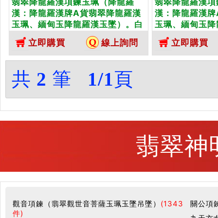
翡翠降龍羅漢項鍊玉珮（降龍羅
翡翠降龍羅漢項
漢：降龍羅漢牌A貨翡翠降龍羅漢
漢：降龍羅漢牌
玉珮、緬甸玉降龍羅漢玉墜）。白
玉珮、緬甸玉降
底青，走綠降龍羅漢，AB001。客
綠加淡黃色糯種
立即購買
線上詢問
立即購買
製化訂做各種翡翠降龍羅漢吊墜玉
AB027。客
珮項鍊。★附A貨翡翠雙證書
羅漢吊墜玉珮項
雙證書
共
2
筆
1/1
頁
翡翠神
觀音項鍊（翡翠觀世音菩薩玉珮玉墜吊墜）
(1343
關公項
件)