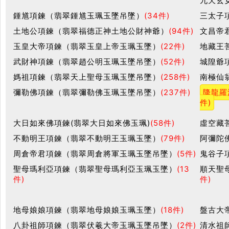
九天玄
鍾馗項鍊（翡翠鍾馗玉珮玉墜吊墜）
(34件)
三太子
土地公項鍊（翡翠福德正神土地公財神爺）
(94件)
文昌帝
玉皇大帝項鍊（翡翠玉皇上帝玉珮玉墜）
(22件)
地藏王
武財神項鍊（翡翠趙公明玉珮玉墜吊墜）
(52件)
城隍爺
媽祖項鍊（翡翠天上聖母玉珮玉墜吊墜）
(258件)
南極仙
彌勒佛項鍊（翡翠彌勒佛玉珮玉墜吊墜）
(237件)
降龍羅
件)
大日如來佛項鍊(翡翠大日如來佛玉珮)
(58件)
虛空藏
不動明王項鍊（翡翠不動明王玉珮玉墜）
(79件)
阿彌陀
周倉帝君項鍊（翡翠周倉將軍玉珮玉墜吊墜）
(5件)
鬼谷子
聖母瑪利亞項鍊（翡翠聖母瑪利亞玉珮玉墜）
(13
順天聖
件)
件)
地母娘娘項鍊（翡翠地母娘娘玉珮玉墜）
(18件)
盤古大
八卦祖師項鍊（翡翠伏羲大帝玉珮玉墜吊墜）
(2件)
清水祖