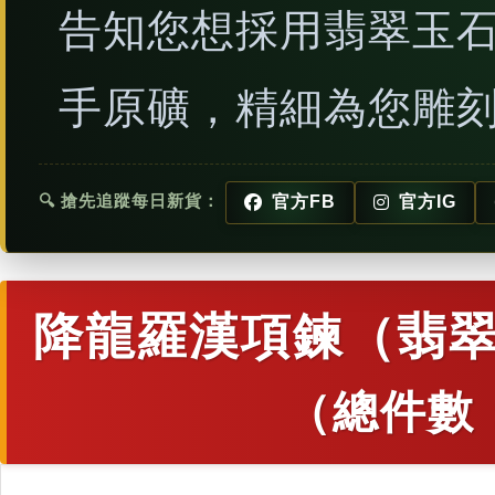
告知您想採用翡翠玉
手原礦，精細為您雕
🔍 搶先追蹤每日新貨：
官方FB
官方IG
降龍羅漢項鍊（翡翠
（總件數