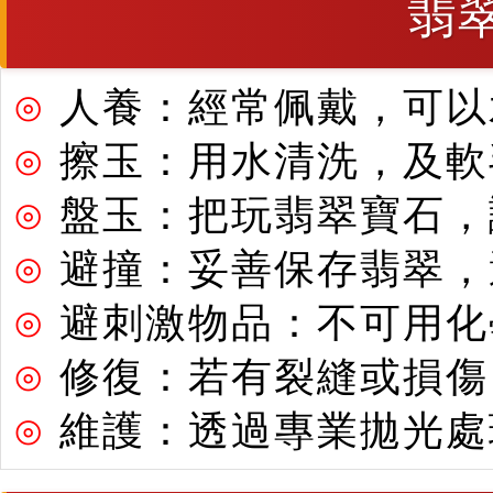
翡
⊙
人養：經常佩戴，可以
⊙
擦玉：用水清洗，及軟
⊙
盤玉：把玩翡翠寶石，
⊙
避撞：妥善保存翡翠，
⊙
避刺激物品：不可用化
⊙
修復：若有裂縫或損傷
⊙
維護：透過專業拋光處