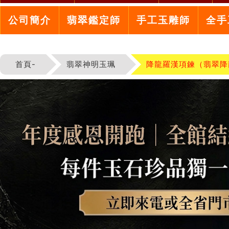
公司簡介
翡翠鑑定師
手工玉雕師
全手
首頁-
翡翠神明玉珮
降龍羅漢項鍊（翡翠降