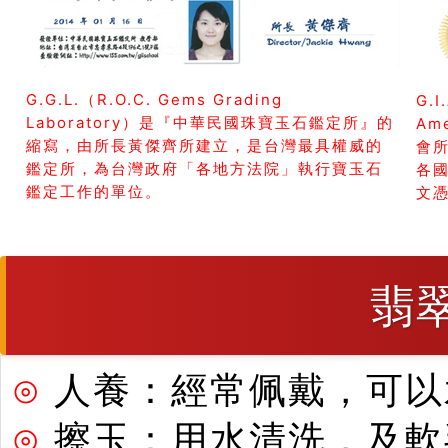
G.G.L.（R.O.C. Gems Grading
G.I
Laboratory）是『中華民國珠寶玉石鑑定所』的
Am
縮寫，由所長黃傑齊所建立，是台灣最具權威的
會所
鑑定所，為台灣政府「各地方法院」執行寶玉石
各
鑑定工作的單位。
文
翡
⊙
人養：經常佩戴，可以
⊙
擦玉：用水清洗，及軟