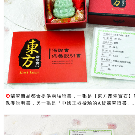
⊙
翡翠商品都會提供兩張證書，一張是【東方翡翠寶石】
保養說明書，另一張是「中國玉器檢驗的A貨翡翠證書」