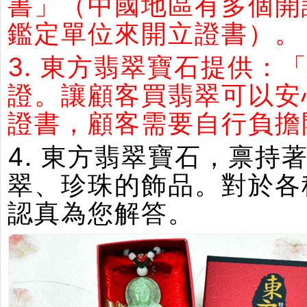
書」（中國地區有多個開
鑑定單位來開立證書）。
3. 東方翡翠寶石提供：
證。讓顧客買翡翠可以安
證書，顧客需要自行負擔
4. 東方翡翠寶石，禀
翠、珍珠的飾品。對於各
認真為您解答。