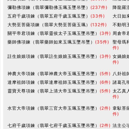
彌勒佛項鍊（翡翠彌勒佛玉珮玉墜吊墜）
(237件)
降龍羅
五府千歲項鍊（翡翠五府千歲玉珮玉墜）
(33件)
大日如
大勢至菩薩項鍊（翡翠大勢至菩薩玉珮）
(132件)
不動明
關平帝君項鍊（翡翠靈侯太子玉珮玉墜吊墜）
(3件)
周倉帝
藥師佛項鍊（翡翠藥師如來玉珮玉墜吊墜）
(35件)
聖母瑪
件)
註生娘娘項鍊（翡翠註生娘娘玉珮玉墜吊墜）
(3件)
女媧娘
件)
神農大帝項鍊（翡翠神農大帝玉珮玉墜吊墜）
(5件)
八卦祖
達摩祖師項鍊（翡翠達摩祖師玉珮玉墜吊墜）
(6件)
諸葛孔
靈寶天尊項鍊（翡翠上清大帝玉珮玉墜吊墜）
(5件)
太乙真
件)
水官大帝項鍊（翡翠三官大帝玉珮玉墜吊墜）
(2件)
韋馱菩
件)
七府千歲項鍊（翡翠七府千歲玉珮玉墜吊墜）
(2件)
法主公