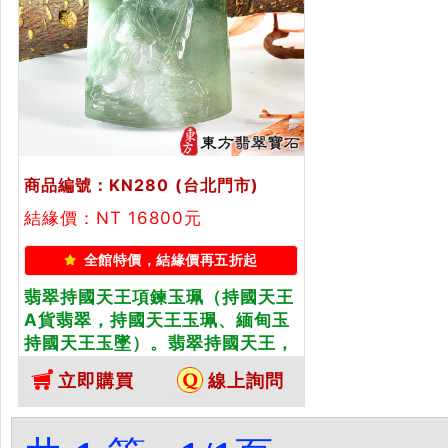
商品編號：KN280
(台北門市)
結緣價：NT 16800元
全館特價，結緣價再五折起
翡翠持國天王項鍊玉珮（持國天王
A貨翡翠，持國天王玉珮、緬甸玉
持國天王玉墜）。翡翠持國天王，
KN280。客製化訂做各種翡翠持國
立即購買
線上詢問
天王吊墜玉珮項鍊。★附A貨翡翠
雙證書