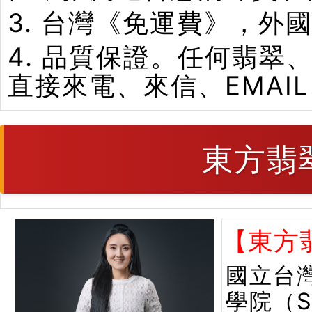
3. 台灣《免運費》，外
4. 品質保證。任何翡
直接來電、來信、EMAI
東方翡
【東方
國立台
學院（