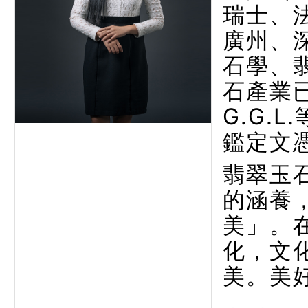
瑞士、
廣州、
石學、
石產業已
G.G.
鑑定文
翡翠玉
的涵養
美」。
化，文
美。美