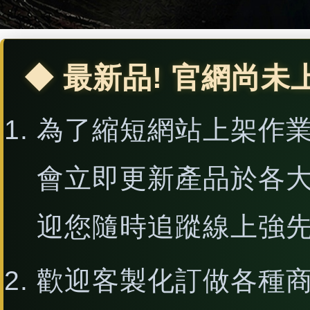
◆ 最新品! 官網尚未
為了縮短網站上架作
會立即更新產品於各
迎您隨時追蹤線上強
歡迎客製化訂做各種