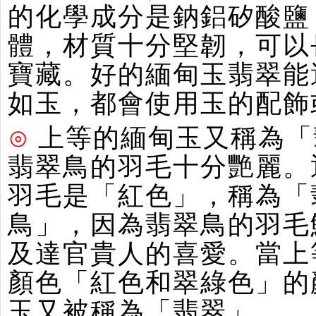
的化學成分是鈉鋁矽酸鹽
體，材質十分堅韌，可以
寶藏。好的緬甸玉翡翠能
如玉，都會使用玉的配飾
⊙
上等的緬甸玉又稱為「
翡翠鳥的羽毛十分艷麗。
羽毛是「紅色」，稱為「
鳥」，因為翡翠鳥的羽毛
及達官貴人的喜愛。當上
顏色「紅色和翠綠色」的
玉又被稱為「翡翠」。