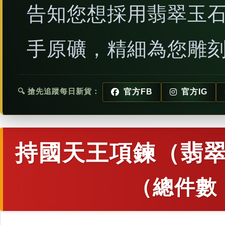
告知您想採用翡翠玉
手原礦，精細為您雕
🔍 搶先追蹤每日新貨：
官方FB
官方IG
持國天王項鍊（翡翠
（總件數