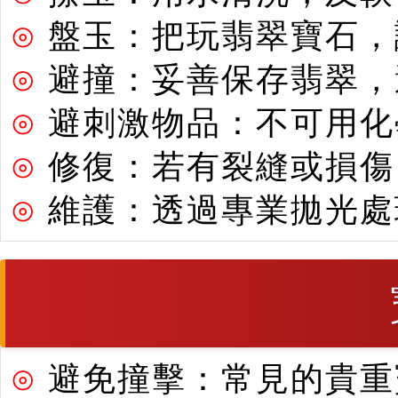
⊙
盤玉：把玩翡翠寶石，
⊙
避撞：妥善保存翡翠，
⊙
避刺激物品：不可用化
⊙
修復：若有裂縫或損傷
⊙
維護：透過專業拋光處
⊙
避免撞擊：常見的貴重寶