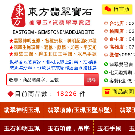
留言版
台北店：
0
桃園店
：0
台中店
：04
高雄店
：07
微信
s0981
翡翠雙證書
七天鑑賞期
客製化訂做
商品詢問
目前商品數：
18226
件
翡翠神明玉珮
翡翠項鍊(玉珮玉墜吊墜)
翡翠
玉石神明玉珮
玉石項鍊，吊墜
玉石手鐲
玉