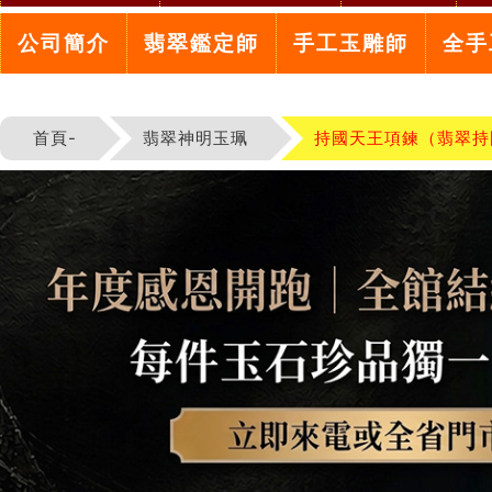
公司簡介
翡翠鑑定師
手工玉雕師
全手
首頁-
翡翠神明玉珮
持國天王項鍊（翡翠持