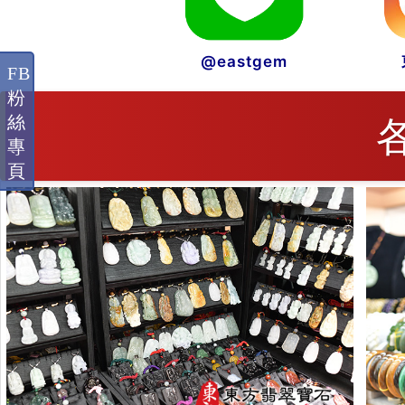
@eastgem
FB
粉
絲
專
頁