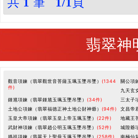
共
1
筆
1/1
頁
翡翠神
觀音項鍊（翡翠觀世音菩薩玉珮玉墜吊墜）
(1344
關公項
件)
九天玄
鍾馗項鍊（翡翠鍾馗玉珮玉墜吊墜）
(34件)
三太子
土地公項鍊（翡翠福德正神土地公財神爺）
(94件)
文昌帝
玉皇大帝項鍊（翡翠玉皇上帝玉珮玉墜）
(22件)
地藏王
武財神項鍊（翡翠趙公明玉珮玉墜吊墜）
(52件)
城隍爺
媽祖項鍊（翡翠天上聖母玉珮玉墜吊墜）
(258件)
南極仙