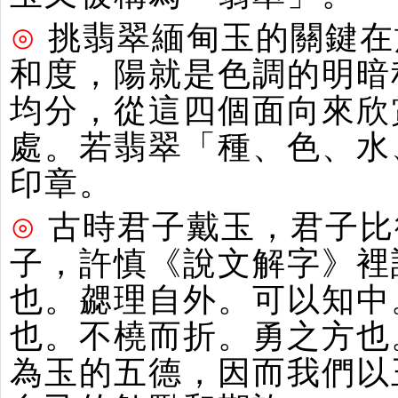
⊙
挑翡翠緬甸玉的關鍵在
和度，陽就是色調的明暗
均分，從這四個面向來欣
處。若翡翠「種、色、水
印章。
⊙
古時君子戴玉，君子比
子，許慎《說文解字》裡
也。勰理自外。可以知中
也。不橈而折。勇之方也
為玉的五德，因而我們以