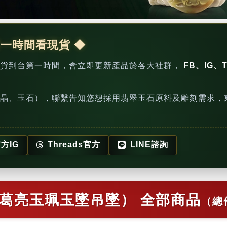
第一時間看現貨 ◆
新貨到台第一時間，會立即更新產品於各大社群，
FB、IG、T
晶、玉石），聯繫告知您想採用翡翠玉石原料及雕刻需求，
方IG
Threads官方
LINE諮詢
葛亮玉珮玉墜吊墜） 全部商品
（總