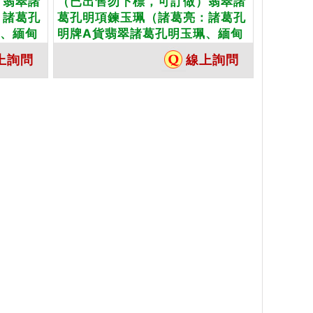
）翡翠諸
（已出售勿下標，可訂做）翡翠諸
：諸葛孔
葛孔明項鍊玉珮（諸葛亮：諸葛孔
珮、緬甸
明牌A貨翡翠諸葛孔明玉珮、緬甸
紫羅蘭，
玉諸葛亮玉墜）。淡綠色糯種諸葛
上詢問
線上詢問
製化訂做
孔明，KN105。客製化訂做各種諸
玉雕和拋
葛孔明吊墜，手工玉雕和拋光。★
附A貨翡翠雙證書