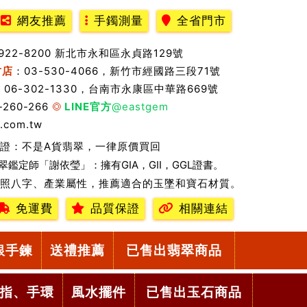
網友推薦
手鐲測量
全省門市
2922-8200 新北市永和區永貞路129號
竹店
：03-530-4066，新竹市經國路三段71號
：06-302-1330，台南市永康區中華路669號
-260-266
LINE官方
@eastgem
.com.tw
證：不是A貨翡翠，一律原價買回
翠鑑定師「謝依瑩」：擁有GIA，GII，GGL證書。
照八字、產業屬性，推薦適合的玉墜和寶石材質。
免運費
品質保證
相關連結
銀手鍊
送禮推薦
已售出翡翠商品
指、手環
風水擺件
已售出玉石商品