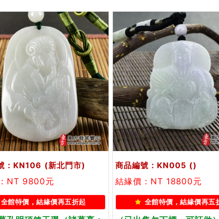
：KN106
(新北門市)
商品編號：KN005
()
NT 9800元
結緣價：NT 18800元
全館特價，結緣價再五折起
全館特價，結緣價再五