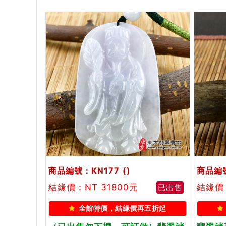
商品編號：KN177
()
商品編號
結緣價：NT 31800元
結緣價：
已出售
全館特價，結緣價再五折起