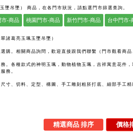
玉墜吊墜） 商品，在各門市狀況，請點選門市篩選查詢。
市-商品
桃園門市-商品
新竹門市-商品
台中門市-
翡翠諸葛亮玉珮玉墜吊墜）
選購。相關商品詢問，歡迎直接跟我們聯繫（門市觀看商品、來
服務。各種款式的神明玉珮，動物植物玉珮，吉祥寓意花件，
您服務。
尺寸、切料、定型、構圖、手工雕刻粗胚打底、細部手工精雕
精選商品 排序
價格排