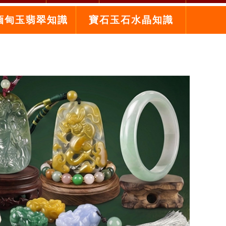
緬甸玉翡翠知識
寶石玉石水晶知識