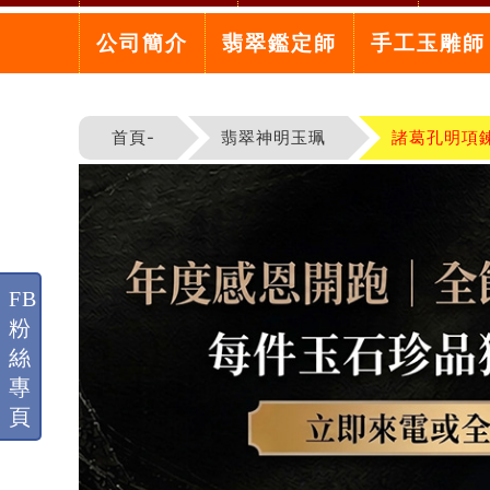
公司簡介
翡翠鑑定師
手工玉雕師
首頁-
翡翠神明玉珮
諸葛孔明項
FB
粉
絲
專
頁