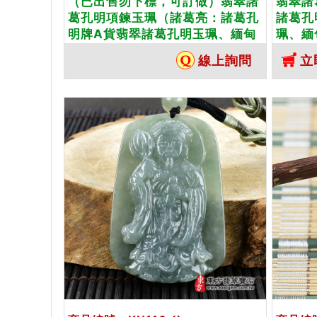
（已出售勿下標，可訂做）翡翠諸
翡翠諸
葛孔明項鍊玉珮（諸葛亮：諸葛孔
諸葛孔
明牌A貨翡翠諸葛孔明玉珮、緬甸
珮、緬
玉諸葛亮玉墜）。糯帶春帶彩諸葛
糯種諸
線上詢問
立
孔明，KN177。客製化訂做各種諸
做各種
葛孔明吊墜，手工玉雕和拋光。★
拋光。
附A貨翡翠雙證書