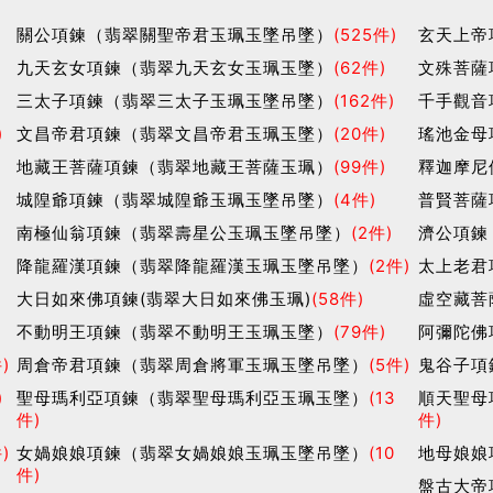
3
關公項鍊（翡翠關聖帝君玉珮玉墜吊墜）
(525件)
玄天上帝
九天玄女項鍊（翡翠九天玄女玉珮玉墜）
(62件)
文殊菩薩
三太子項鍊（翡翠三太子玉珮玉墜吊墜）
(162件)
千手觀音
)
文昌帝君項鍊（翡翠文昌帝君玉珮玉墜）
(20件)
瑤池金母
地藏王菩薩項鍊（翡翠地藏王菩薩玉珮）
(99件)
釋迦摩尼
城隍爺項鍊（翡翠城隍爺玉珮玉墜吊墜）
(4件)
普賢菩薩
南極仙翁項鍊（翡翠壽星公玉珮玉墜吊墜）
(2件)
濟公項鍊
降龍羅漢項鍊（翡翠降龍羅漢玉珮玉墜吊墜）
(2件)
太上老君
大日如來佛項鍊(翡翠大日如來佛玉珮)
(58件)
虛空藏菩
不動明王項鍊（翡翠不動明王玉珮玉墜）
(79件)
阿彌陀佛
)
周倉帝君項鍊（翡翠周倉將軍玉珮玉墜吊墜）
(5件)
鬼谷子項
)
聖母瑪利亞項鍊（翡翠聖母瑪利亞玉珮玉墜）
(13
順天聖母
件)
件)
)
女媧娘娘項鍊（翡翠女媧娘娘玉珮玉墜吊墜）
(10
地母娘娘
件)
盤古大帝