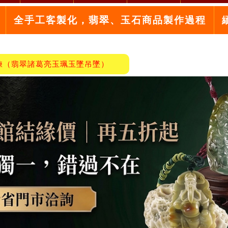
全手工客製化，翡翠、玉石商品製作過程
鍊（翡翠諸葛亮玉珮玉墜吊墜）