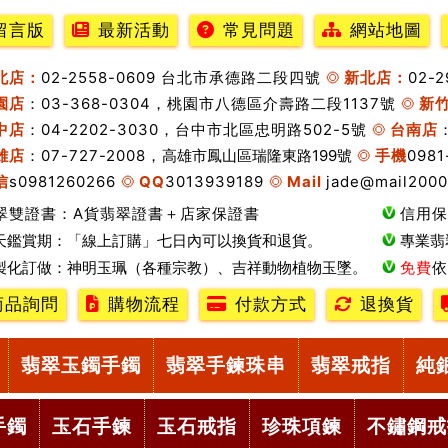
留言版
最新活動
常見問題
網站地圖
北店：
02-2558-0609 台北市承德路二段四號
新北店：
02-
園店
：03-368-0304，桃園市八德區介壽路二段1137號
新
中店
：04-2202-3030，台中市北區忠明路502-5號
台南店
雄店
：07-727-2008，
高雄市鳳山區瑞隆東路199號
手機
0981
信
s0981260266
QQ
3013939189
Mail
jade@mail2000
翠雙證書：A貨翡翠證書＋店家保證書
信用保
天鑑賞期：「線上訂購」七日內可以換貨和退貨。
專業翡
製化訂做：神明玉珮（各種宗教）、吉祥動物植物玉墜。
免費
依
商品詢問
購物流程
付款方式
退換貨
翡翠玉鐲手鐲
翡翠手鍊珠串
翡翠戒指
純
手鐲
玉石手鍊
玉石戒指
珍珠項鍊
不鏽鋼戒