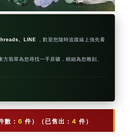
hreads、LINE
，歡迎您隨時追蹤線上強先看
東方翡翠為您尋找一手原礦，精細為您雕刻、
件數：
6
件）
（已售出：
4
件）