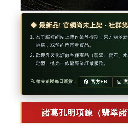
◆ 最新品! 官網尚未上架 ‧ 社群
為了縮短網站上架作業等待期，東方翡翠
挑選，或預約門市看實品。
歡迎客製化訂做各種商品（翡翠、寶石、水
定型、拋光一條龍專業訂做服務。
🔍 搶先追蹤每日新貨：
官方FB
官
諸葛孔明項鍊（翡翠諸