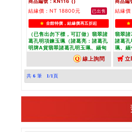
商品編號：KN116
()
商品編號
結緣價：NT 18800元
結緣價：
已出售
全館特價，結緣價再五折起
（已售出勿下標，可訂做）翡翠諸
翡翠諸
葛孔明項鍊玉珮（諸葛亮：諸葛孔
諸葛孔
明牌A貨翡翠諸葛孔明玉珮、緬甸
珮、緬
玉諸葛亮玉墜）。綠色糯種諸葛孔
綠色，
線上詢問
立
明，KN116。客製化訂做各種諸葛
訂做各
孔明吊墜，手工玉雕和拋光。★附
和拋光
A貨翡翠雙證書
共
6
筆
1/1
頁