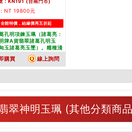
：KN191
(台南門市)
NT 19800元
全館特價，結緣價再五折起
葛孔明項鍊玉珮（諸葛亮：
明牌A貨翡翠諸葛孔明玉
甸玉諸葛亮玉墜）。糯種淺
雕工精細，KN191。客製化
即購買
線上詢問
種諸葛孔明吊墜，手工玉雕
。★附A貨翡翠雙證書
翡翠神明玉珮 (其他分類商品