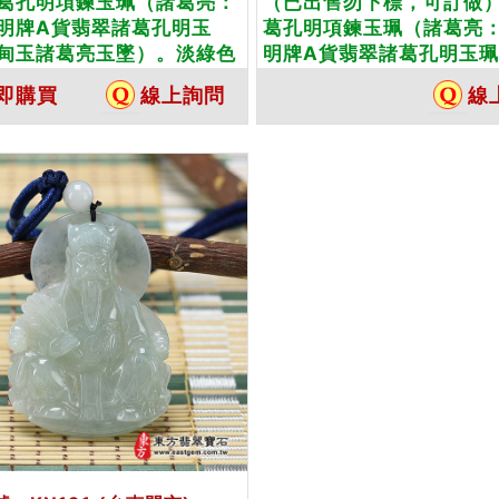
葛孔明項鍊玉珮（諸葛亮：
（已出售勿下標，可訂做
明牌A貨翡翠諸葛孔明玉
葛孔明項鍊玉珮（諸葛亮
甸玉諸葛亮玉墜）。淡綠色
明牌A貨翡翠諸葛孔明玉
葛孔明，KN106。客製化訂
玉諸葛亮玉墜）。糯種帶
即購買
線上詢問
線
諸葛孔明吊墜，手工玉雕和
雕工精細，KN005。客
★附A貨翡翠雙證書
各種諸葛孔明吊墜，手工
光。★附A貨翡翠雙證書