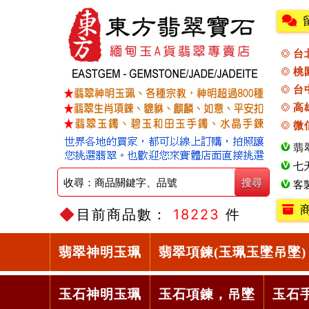
台
桃
台
高
微
翡
七
客
目前商品數：
18223
件
翡翠神明玉珮
翡翠項鍊(玉珮玉墜吊墜)
玉石神明玉珮
玉石項鍊，吊墜
玉石