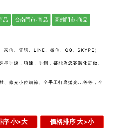
商品
台南門市-商品
高雄門市-商品
信、電話、LINE、微信、QQ、SKYPE）
珠串手鍊，項鍊，手鐲，都能為您客製化訂做。
、修光小位細節、全手工打磨拋光...等等，全
序 小>大
價格排序 大>小