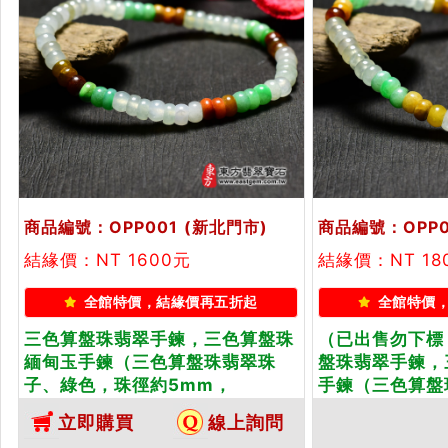
商品編號：OPP001
(新北門市)
商品編號：OPP0
結緣價：NT 1600元
結緣價：NT 18
全館特價，結緣價再五折起
全館特價
三色算盤珠翡翠手鍊，三色算盤珠
（已出售勿下標
緬甸玉手鍊（三色算盤珠翡翠珠
盤珠翡翠手鍊，
子、綠色，珠徑約5mm，
手鍊（三色算盤
OPP001）。客製化設計各種翡翠
色，珠徑約5mm
立即購買
線上詢問
珠串、翡翠珠子、緬甸玉手鍊、緬
客製化設計各種