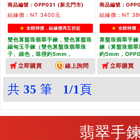
商品編號：OPP031
(新北門市)
商品編號：OPP0
結緣價：NT 3400元
結緣價：NT 38
全館特價，結緣價再五折起
全館特價
雙色算盤珠翡翠手鍊，雙色算盤珠
算盤珠翡翠手鍊
緬甸玉手鍊（雙色算盤珠翡翠珠
鍊（算盤珠翡翠
子、綠色，珠徑約5mm，
約5mm，OPP
OPP031）。客製化設計各種翡翠
計各種翡翠珠串
立即購買
線上詢問
立即購買
珠串、翡翠珠子、緬甸玉手鍊、緬
玉手鍊、緬甸玉
甸玉珠串、緬甸玉珠子、緬甸玉手
子、緬甸玉手珠
珠。★附A貨翡翠雙證書
證書
共
35
筆
1/1
頁
翡翠手鍊