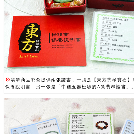
⊙
翡翠商品都會提供兩張證書，一張是【東方翡翠寶石】
保養說明書，另一張是「中國玉器檢驗的A貨翡翠證書」