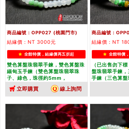
商品編號：OPP027
(桃園門市)
商品編號：OPP0
結緣價：NT 3000元
結緣價：NT 18
全館特價，結緣價再五折起
全館特價
雙色算盤珠翡翠手鍊，雙色算盤珠
（已出售勿下標
緬甸玉手鍊（雙色算盤珠翡翠珠
盤珠翡翠手鍊，
子、綠色，珠徑約5mm，
手鍊（三色算盤
OPP027）。客製化設計各種翡翠
色，珠徑約5mm
立即購買
線上詢問
珠串、翡翠珠子、緬甸玉手鍊、緬
客製化設計各種
甸玉珠串、緬甸玉珠子、緬甸玉手
子、緬甸玉手鍊
珠。★附A貨翡翠雙證書
甸玉珠子、緬甸
翡翠雙證書