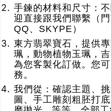
手鍊的材料和尺寸：不
迎直接跟我們聯繫（門
、
）
QQ
SKYPE
東方翡翠寶石，提供專
珮，動物植物玉珮，吉
為您客製化訂做。您可
務。
我們從：確認主題、挑
圖、手工雕刻粗胚打底
磨拋光
等等，全部工
...