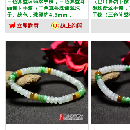
三色算盤珠翡翠手鍊，三色算盤珠
（已出售勿下標
緬甸玉手鍊（三色算盤珠翡翠珠
盤珠翡翠手鍊，
子、綠色，珠徑約4.5mm，
手鍊（三色算盤
OPP007）。客製化設計各種翡翠
色，珠徑約4.5
立即購買
線上詢問
珠串、翡翠珠子、緬甸玉手鍊、緬
OPP008）。
甸玉珠串、緬甸玉珠子、緬甸玉手
珠串、翡翠珠子
珠。★附A貨翡翠雙證書
甸玉珠串、緬甸
珠。★附A貨翡