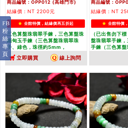
商品編號：OPP012
(高雄門市)
商品編號：OPP0
結緣價：NT 2200元
結緣價：NT 2
FB
全館特價，結緣價再五折起
全館特價
粉
三色算盤珠翡翠手鍊，三色算盤珠
（已出售勿下標
絲
緬甸玉手鍊（三色算盤珠翡翠珠
盤珠翡翠手鍊，
專
子、綠色，珠徑約5mm，
手鍊（三色算盤
OPP012）。客製化設計各種翡翠
色，珠徑約5.5
頁
立即購買
線上詢問
珠串、翡翠珠子、緬甸玉手鍊、緬
OPP014）。
甸玉珠串、緬甸玉珠子、緬甸玉手
珠串、翡翠珠子
珠。★附A貨翡翠雙證書
甸玉珠串、緬甸
珠。★附A貨翡