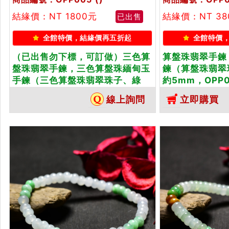
結緣價：NT 1800元
結緣價：NT 38
已出售
全館特價，結緣價再五折起
全館特價
（已出售勿下標，可訂做）三色算
算盤珠翡翠手鍊
盤珠翡翠手鍊，三色算盤珠緬甸玉
鍊（算盤珠翡翠
手鍊（三色算盤珠翡翠珠子、綠
約5mm，OPP
色，珠徑約5mm，OPP005）。
計各種翡翠珠串
線上詢問
立即購買
客製化設計各種翡翠珠串、翡翠珠
玉手鍊、緬甸玉
子、緬甸玉手鍊、緬甸玉珠串、緬
子、緬甸玉手珠
甸玉珠子、緬甸玉手珠。★附A貨
證書
翡翠雙證書