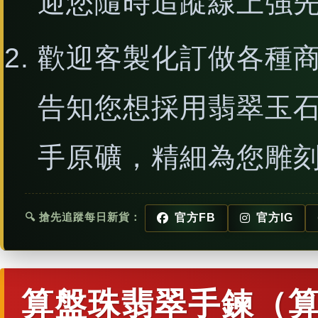
迎您隨時追蹤線上強
歡迎客製化訂做各種
告知您想採用翡翠玉
手原礦，精細為您雕
🔍 搶先追蹤每日新貨：
官方FB
官方IG
算盤珠翡翠手鍊（算