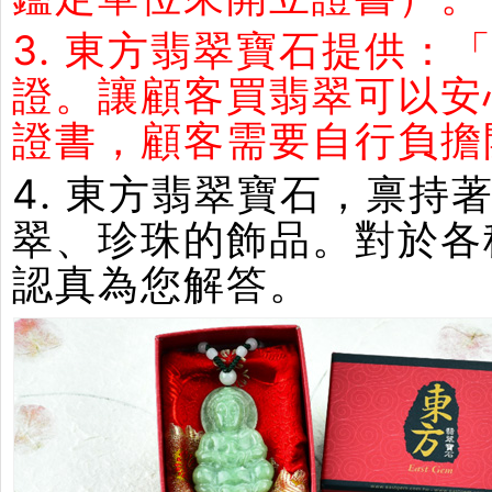
3. 東方翡翠寶石提供：
證。讓顧客買翡翠可以安
證書，顧客需要自行負擔
4. 東方翡翠寶石，禀
翠、珍珠的飾品。對於各
認真為您解答。