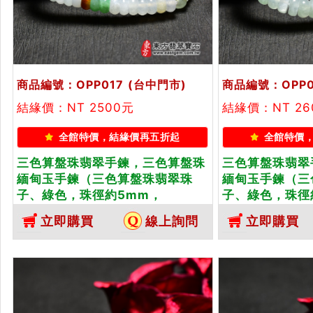
商品編號：OPP017
(台中門市)
商品編號：OPP0
結緣價：NT 2500元
結緣價：NT 26
全館特價，結緣價再五折起
全館特價
三色算盤珠翡翠手鍊，三色算盤珠
三色算盤珠翡翠
緬甸玉手鍊（三色算盤珠翡翠珠
緬甸玉手鍊（三
子、綠色，珠徑約5mm，
子、綠色，珠徑
OPP017）。客製化設計各種翡翠
OPP018）。
立即購買
線上詢問
立即購買
珠串、翡翠珠子、緬甸玉手鍊、緬
珠串、翡翠珠子
甸玉珠串、緬甸玉珠子、緬甸玉手
甸玉珠串、緬甸
珠。★附A貨翡翠雙證書
珠。★附A貨翡