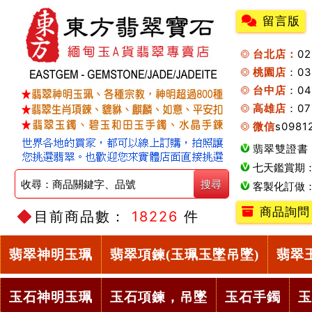
留言版
台北店：
0
桃園店
：0
台中店
：04
高雄店
：07
微信
s0981
翡翠雙證書
七天鑑賞期
客製化訂做
商品詢問
目前商品數：
18226
件
翡翠神明玉珮
翡翠項鍊(玉珮玉墜吊墜)
翡翠
玉石神明玉珮
玉石項鍊，吊墜
玉石手鐲
玉