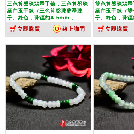
三色算盤珠翡翠手鍊，三色算盤珠
雙色算盤珠翡翠
緬甸玉手鍊（三色算盤珠翡翠珠
緬甸玉手鍊（雙
子、綠色，珠徑約4.5mm，
子、綠色，珠徑
OPP025）。客製化設計各種翡翠
OPP028）。
立即購買
線上詢問
立即購買
珠串、翡翠珠子、緬甸玉手鍊、緬
珠串、翡翠珠子
甸玉珠串、緬甸玉珠子、緬甸玉手
甸玉珠串、緬甸
珠。★附A貨翡翠雙證書
珠。★附A貨翡