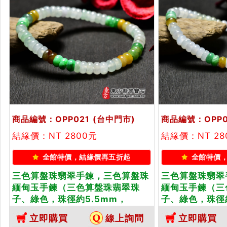
商品編號：OPP021
(台中門市)
商品編號：OPP0
結緣價：NT 2800元
結緣價：NT 28
全館特價，結緣價再五折起
全館特價
三色算盤珠翡翠手鍊，三色算盤珠
三色算盤珠翡翠
緬甸玉手鍊（三色算盤珠翡翠珠
緬甸玉手鍊（三
子、綠色，珠徑約5.5mm，
子、綠色，珠徑約
OPP021）。客製化設計各種翡翠
OPP022）。
立即購買
線上詢問
立即購買
珠串、翡翠珠子、緬甸玉手鍊、緬
珠串、翡翠珠子