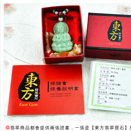
⊙
翡翠商品都會提供兩張證書，一張是【東方翡翠寶石】