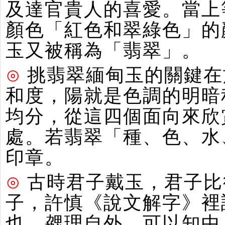
及達官貴人的喜愛。當上
顏色「紅色和翠綠色」的
玉又被稱為「翡翠」。
⊙
挑翡翠緬甸玉的關鍵在
和度，陽就是色調的明暗
均分，從這四個面向來欣
處。若翡翠「種、色、水
印章。
⊙
古時君子戴玉，君子比
子，許慎《說文解字》裡
也。勰理自外。可以知中