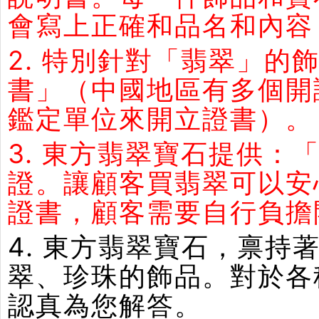
會寫上正確和品名和內容
2. 特別針對「翡翠」
書」（中國地區有多個開
鑑定單位來開立證書）。
3. 東方翡翠寶石提供：
證。讓顧客買翡翠可以安
證書，顧客需要自行負擔
4. 東方翡翠寶石，禀
翠、珍珠的飾品。對於各
認真為您解答。