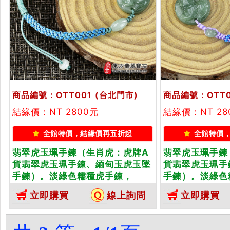
商品編號：OTT001
(台北門市)
商品編號：OTT0
結緣價：NT 2800元
結緣價：NT 28
全館特價，結緣價再五折起
全館特價
翡翠虎玉珮手鍊（生肖虎：虎牌A
翡翠虎玉珮手鍊
貨翡翠虎玉珮手鍊、緬甸玉虎玉墜
貨翡翠虎玉珮手
手鍊）。淡綠色糯種虎手鍊，
手鍊）。淡綠色
OTT001。客製化訂做各種翡翠虎
OTT002。客
立即購買
線上詢問
立即購買
吊墜玉珮手鍊。★附A貨翡翠雙證
吊墜玉珮手鍊。
書
書