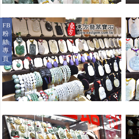
FB
粉
絲
專
頁