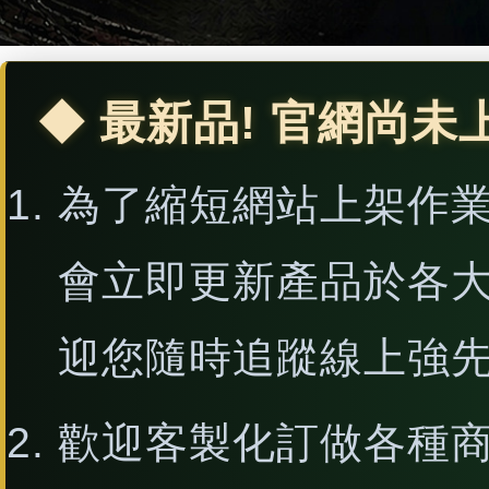
◆ 最新品! 官網尚未
為了縮短網站上架作
會立即更新產品於各
迎您隨時追蹤線上強
歡迎客製化訂做各種