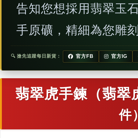
告知您想採用翡翠玉
手原礦，精細為您雕
🔍 搶先追蹤每日新貨：
官方FB
官方IG
翡翠虎手鍊（翡翠
件