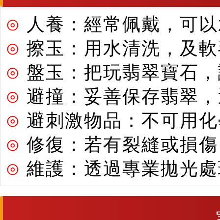
⊙
人養：經常佩戴，可以
⊙
擦玉：用水清洗，及軟
⊙
盤玉：把玩翡翠寶石，
⊙
避撞：妥善保存翡翠，
⊙
避刺激物品：不可用化
⊙
修復：若有裂縫或損傷
⊙
維護：透過專業拋光處