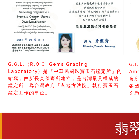
G.G.L.（R.O.C. Gems Grading
G.I
Laboratory）是『中華民國珠寶玉石鑑定所』的
Am
縮寫，由所長黃傑齊所建立，是台灣最具權威的
會所
鑑定所，為台灣政府「各地方法院」執行寶玉石
各
鑑定工作的單位。
文
翡