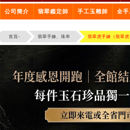
公司簡介
翡翠鑑定師
手工玉雕師
全手
首頁-
翡翠手鍊、珠串
翡翠虎手鍊（翡翠虎