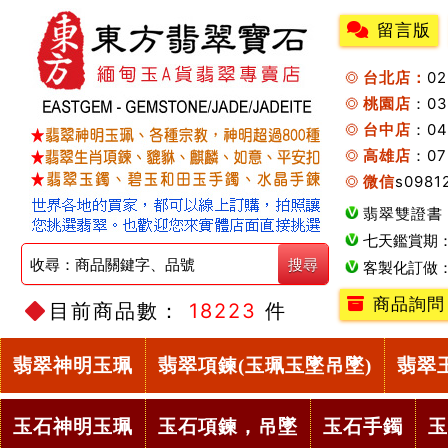
留言版
台北店：
0
桃園店
：0
台中店
：04
高雄店
：07
微信
s0981
翡翠雙證書
七天鑑賞期
客製化訂做
商品詢問
目前商品數：
18223
件
翡翠神明玉珮
翡翠項鍊(玉珮玉墜吊墜)
翡翠
玉石神明玉珮
玉石項鍊，吊墜
玉石手鐲
玉