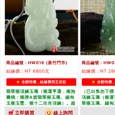
商品編號：HW016
(新竹門市)
商品編號：HW0
結緣價：NT 6800元
結緣價：NT 2
全館特價，結緣價再五折起
全館特價
翡翠猴項鍊玉珮（猴運亨通，猴抱
（已出售勿下標
壽桃：猴牌A貨翡翠猴玉珮、緬甸
項鍊玉珮（猴運
玉猴玉墜、猴十二生肖項鍊）。超
翠猴玉珮、緬甸
細豆種猴，HW016。客製化訂做
生肖項鍊）。淡
立即購買
線上詢問
各種翡翠猴吊墜玉珮項鍊。★附A
003。客製化