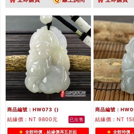
做各種翡翠猴吊墜玉珮項鍊。★附
訂做各種翡翠猴
A貨翡翠雙證書
附A貨翡翠雙證
商品編號：HW073
()
商品編號：HW0
結緣價：NT 9800元
結緣價：NT 15
已出售
全館特價，結緣價再五折起
全館特價