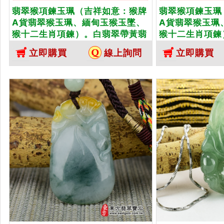
翡翠猴項鍊玉珮（吉祥如意：猴牌
翡翠猴項鍊玉珮
A貨翡翠猴玉珮、緬甸玉猴玉墜、
A貨翡翠猴玉珮
猴十二生肖項鍊）。白翡翠帶黃翡
猴十二生肖項鍊
翠猴，HW050。客製化訂做各種
HW051。客
立即購買
線上詢問
立即購買
翡翠猴吊墜玉珮項鍊。★附A貨翡
吊墜玉珮項鍊。
翠雙證書
書