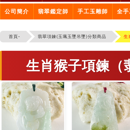
公司簡介
翡翠鑑定師
手工玉雕師
全手
首頁-
翡翠項鍊(玉珮玉墜吊墜)分類商品
生
生肖猴子項鍊（