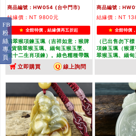
商品編號：HW054
(台中門市)
商品編號：HW0
結緣價：NT 9800元
結緣價：NT 13
FB
全館特價，結緣價再五折起
全館特價
粉
絲
翡翠猴項鍊玉珮（吉祥如意：猴牌
（已出售勿下標
A貨翡翠猴玉珮、緬甸玉猴玉墜、
項鍊玉珮（猴運
專
猴十二生肖項鍊）。綠色糯種帶飄
翠猴玉珮、緬甸
頁
花帶黃翡翠猴，HW054。客製化
生肖項鍊）。綠
立即購買
線上詢問
訂做各種翡翠猴吊墜玉珮項鍊。★
HW013。客
附A貨翡翠雙證書
吊墜玉珮項鍊。
書