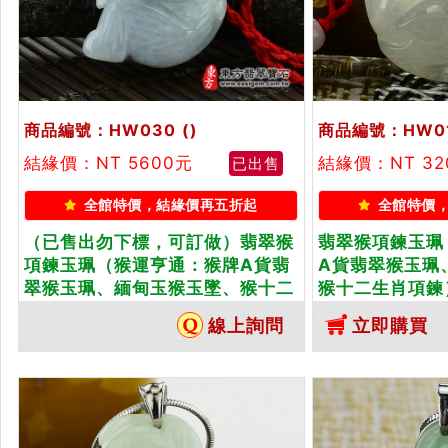
商品編號：HW030
()
商品編號：HW0
結緣價：NT 5600元
結緣價：NT 32
已出售
全館特價，結緣價再五折起
全館特價
（已售出勿下標，可訂做）翡翠猴
翡翠猴項鍊玉珮
項鍊玉珮（猴運亨通：猴牌A貨翡
A貨翡翠猴玉珮
翠猴玉珮、緬甸玉猴玉墜、猴十二
猴十二生肖項鍊
生肖項鍊）。白底青猴，
猴，HW012
線上詢問
立即購買
HW030。客製化訂做各種翡翠猴
翠猴吊墜玉珮項
吊墜玉珮項鍊。★附A貨翡翠雙證
雙證書
書