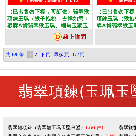
全館特價，結緣價再五折起
全館特價
（已出售勿下標，可訂做）翡翠猴
（已出售勿下標
項鍊玉珮（猴子抱桃，吉祥如意：
項鍊玉珮（猴抱
猴牌A貨翡翠猴玉珮、緬甸玉猴玉
牌A貨翡翠猴玉
墜、猴十二生肖項鍊）。油青種
墜、猴十二生肖
線上詢問
猴，HW032。客製化訂做各種翡
猴，HW005
翠猴吊墜玉珮項鍊。★附A貨翡翠
翠猴吊墜玉珮項
雙證書
雙證書
共
69
筆
1
2
下頁
最後頁
1/2
頁
翡翠項鍊(玉珮玉
翡翠龍項鍊（翡翠龍玉珮玉墜吊墜）
(398件)
翡翠貔