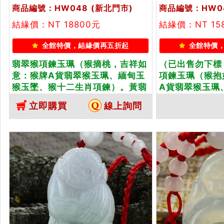
商品編號：HW048
(新北門市)
商品編號：HW0
結緣價：NT 18800元
結緣價：NT 15
全館特價，結緣價再五折起
全館特價
翡翠猴項鍊玉珮（猴摘桃，吉祥如
（已出售勿下標
意：猴牌A貨翡翠猴玉珮、緬甸玉
項鍊玉珮（猴抱
猴玉墜、猴十二生肖項鍊）。黃翡
A貨翡翠猴玉珮
猴，HW048。客製化訂做各種翡
猴十二生肖項鍊
立即購買
線上詢問
翠猴吊墜玉珮項鍊。★附A貨翡翠
羅蘭，微冰種猴
雙證書
化訂做各種翡翠
★附A貨翡翠雙