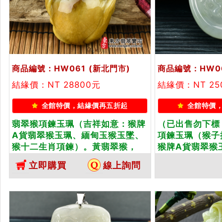
商品編號：HW061
(新北門市)
商品編號：HW0
結緣價：NT 28800元
結緣價：NT 2
全館特價，結緣價再五折起
全館特價
翡翠猴項鍊玉珮（吉祥如意：猴牌
（已出售勿下標
A貨翡翠猴玉珮、緬甸玉猴玉墜、
項鍊玉珮（猴子
猴十二生肖項鍊）。黃翡翠猴，
猴牌A貨翡翠猴
HW061。客製化訂做各種翡翠猴
墜、猴十二生肖
立即購買
線上詢問
吊墜玉珮項鍊。★附A貨翡翠雙證
猴，HW068
書
翠猴吊墜玉珮項
雙證書