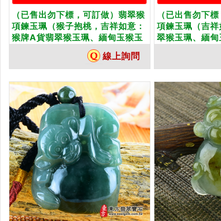
（已售出勿下標，可訂做）翡翠猴
（已出售勿下標
項鍊玉珮（猴子抱桃，吉祥如意：
項鍊玉珮（吉祥
猴牌A貨翡翠猴玉珮、緬甸玉猴玉
翠猴玉珮、緬甸
墜、猴十二生肖項鍊）。淡綠色糯
生肖項鍊）。糯
線上詢問
種猴，HW073。客製化訂做各種
HW057。客
翡翠猴吊墜玉珮項鍊。★附A貨翡
吊墜玉珮項鍊。
翠雙證書
書