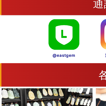
通
@eastgem