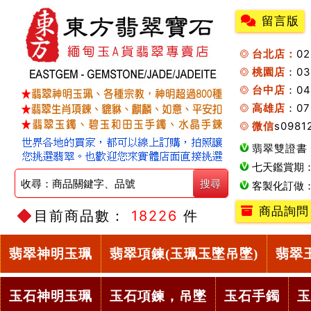
留言版
台北店：
0
桃園店
：0
台中店
：04
高雄店
：07
微信
s0981
翡翠雙證書
七天鑑賞期
客製化訂做
商品詢問
目前商品數：
18226
件
翡翠神明玉珮
翡翠項鍊(玉珮玉墜吊墜)
翡翠
玉石神明玉珮
玉石項鍊，吊墜
玉石手鐲
玉