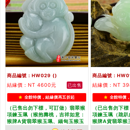
商品編號：HW029
()
商品編號：HW0
結緣價：NT 4600元
結緣價：NT 3
已出售
全館特價，結緣價再五折起
全館特價
（已售出勿下標，可訂做）翡翠猴
（已出售勿下標
項鍊玉珮（猴抱壽桃，吉祥如意：
項鍊玉珮（跪趴
猴牌A貨翡翠猴玉珮、緬甸玉猴玉
猴牌A貨翡翠猴
墜、猴十二生肖項鍊）。淡綠細豆
墜、猴十二生肖