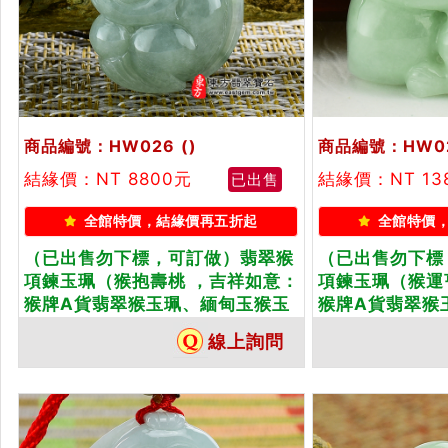
商品編號：HW026
()
商品編號：HW0
結緣價：NT 8800元
結緣價：NT 13
已出售
全館特價，結緣價再五折起
全館特價
（已出售勿下標，可訂做）翡翠猴
（已出售勿下標
項鍊玉珮（猴抱壽桃 ，吉祥如意：
項鍊玉珮（猴運
猴牌A貨翡翠猴玉珮、緬甸玉猴玉
猴牌A貨翡翠猴
墜、猴十二生肖項鍊）。淡綠細豆
墜、猴十二生肖
線上詢問
種猴，HW026。客製化訂做各種
猴，HW021
翡翠猴吊墜玉珮項鍊。★附A貨翡
翠猴吊墜玉珮項
翠雙證書
雙證書