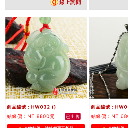
線上詢問
種猴，HW029。客製化訂做各種
猴，HW015
翡翠猴吊墜玉珮項鍊。★附A貨翡
翠猴吊墜玉珮項
翠雙證書
雙證書
商品編號：HW032
()
商品編號：HW0
結緣價：NT 8800元
結緣價：NT 6
已出售