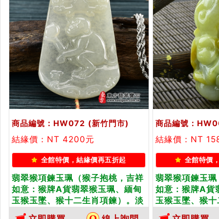
商品編號：HW072
(新竹門市)
商品編號：HW0
結緣價：NT 4200元
結緣價：NT 15
全館特價，結緣價再五折起
全館特價
翡翠猴項鍊玉珮（猴子抱桃，吉祥
翡翠猴項鍊玉珮
如意：猴牌A貨翡翠猴玉珮、緬甸
如意：猴牌A貨
玉猴玉墜、猴十二生肖項鍊）。淡
玉猴玉墜、猴十
綠色糯種猴，HW072。客製化訂
翡翠黃加綠猴，
立即購買
線上詢問
立即購買