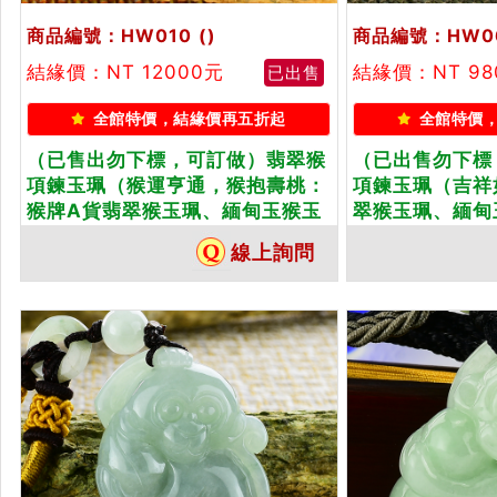
商品編號：HW010
()
商品編號：HW0
結緣價：NT 12000元
結緣價：NT 9
已出售
全館特價，結緣價再五折起
全館特價
（已售出勿下標，可訂做）翡翠猴
（已出售勿下標
項鍊玉珮（猴運亨通，猴抱壽桃：
項鍊玉珮（吉祥
猴牌A貨翡翠猴玉珮、緬甸玉猴玉
翠猴玉珮、緬甸
墜、猴十二生肖項鍊）。油青種深
生肖項鍊）。淡
線上詢問
綠飄花猴，HW010。客製化訂做
猴，HW060
各種翡翠猴吊墜玉珮項鍊。★附A
翠猴吊墜玉珮項
貨翡翠雙證書
雙證書