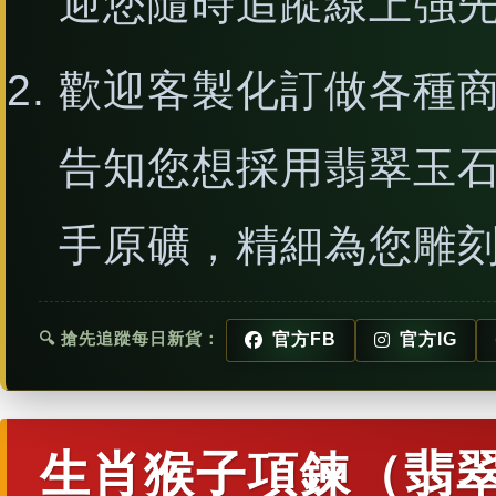
迎您隨時追蹤線上強
歡迎客製化訂做各種
告知您想採用翡翠玉
手原礦，精細為您雕
🔍 搶先追蹤每日新貨：
官方FB
官方IG
生肖猴子項鍊（翡翠