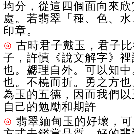
均分，從這四個面向來欣
處。若翡翠「種、色、水
印章。
⊙
古時君子戴玉，君子比
子，許慎《說文解字》裡
也。勰理自外。可以知中
也。不橈而折。勇之方也
為玉的五德，因而我們以
自己的勉勵和期許
⊙
翡翠緬甸玉的好壞，可
方式去鑑賞品質。好的翡