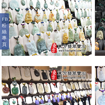
FB
粉
絲
專
頁