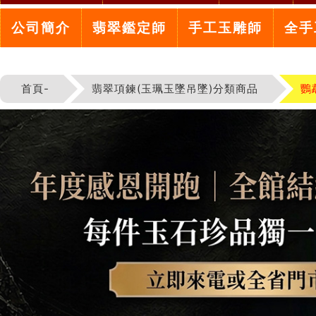
公司簡介
翡翠鑑定師
手工玉雕師
全手
首頁-
翡翠項鍊(玉珮玉墜吊墜)分類商品
鸚