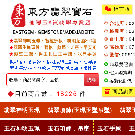
留言版
台北店：
0
桃園店
：0
台中店
：04
高雄店
：07
微信
s0981
翡翠雙證書
七天鑑賞期
客製化訂做
商品詢問
目前商品數：
18226
件
翡翠神明玉珮
翡翠項鍊(玉珮玉墜吊墜)
翡翠
玉石神明玉珮
玉石項鍊，吊墜
玉石手鐲
玉