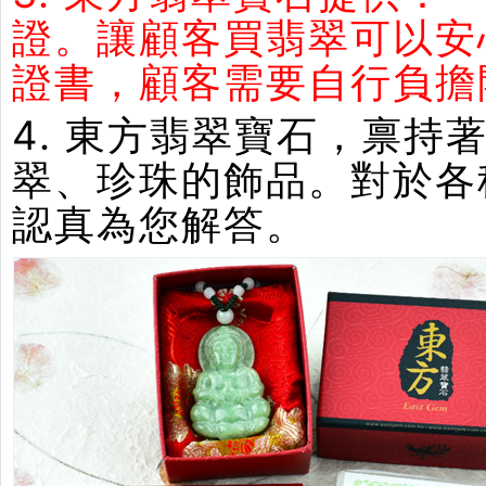
證。讓顧客買翡翠可以安
證書，顧客需要自行負擔
4. 東方翡翠寶石，禀
翠、珍珠的飾品。對於各
認真為您解答。