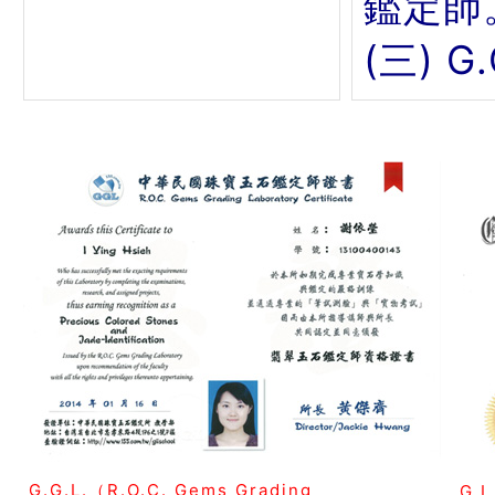
鑑定師
(三) 
G.G.L.（R.O.C. Gems Grading
G.I