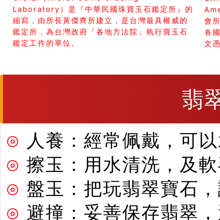
Laboratory）是『中華民國珠寶玉石鑑定所』的
Am
縮寫，由所長黃傑齊所建立，是台灣最具權威的
會所
鑑定所，為台灣政府「各地方法院」執行寶玉石
各
鑑定工作的單位。
文
翡
⊙
人養：經常佩戴，可以
⊙
擦玉：用水清洗，及軟
⊙
盤玉：把玩翡翠寶石，
⊙
避撞：妥善保存翡翠，