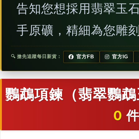
告知您想採用翡翠玉
手原礦，精細為您雕
🔍 搶先追蹤每日新貨：
官方FB
官方IG
鸚鵡項鍊（翡翠鸚鵡
0
件