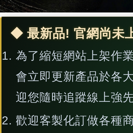
◆ 最新品! 官網尚未
為了縮短網站上架作
會立即更新產品於各
迎您隨時追蹤線上強
歡迎客製化訂做各種