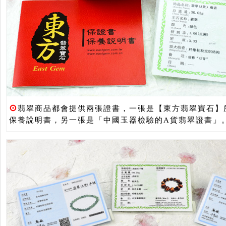
⊙
翡翠商品都會提供兩張證書，一張是【東方翡翠寶石】
保養說明書，另一張是「中國玉器檢驗的A貨翡翠證書」