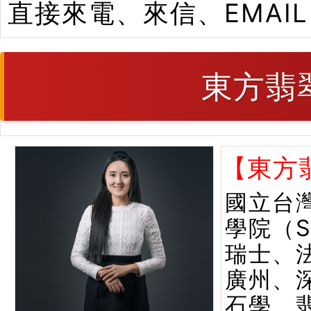
直接來電、來信、EMAI
東方翡
【東方
國立台
學院（
瑞士、
廣州、
石學、