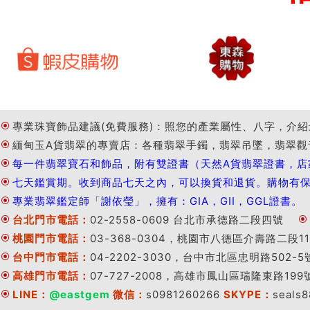
專業珠寶飾品建議(免費服務)：照您的產業屬性、八字，介紹
緬甸玉A貨翡翠的專賣店：各種翡翠手鐲，翡翠吊墜，翡翠觀
每一件翡翠寶石和飾品，附有雙證書（天然A貨翡翠證書，店
七天鑑賞期。收到商品七天之內，可以換貨和退貨。購物有
專業翡翠鑑定師「謝依瑩」，擁有：GIA，GII，GGL證書。
台北門市電話：
02-2558-0609 台北市承德路二段四號
桃園門市電話：
03-368-0304，桃園市八德區介壽路二段11
台中門市電話：
04-2202-3030，台中市北區忠明路502-5
高雄門市電話：
07-727-2008，高雄市鳳山區瑞隆東路199
LINE：
@eastgem
微信：
s0981260266
SKYPE：
seals