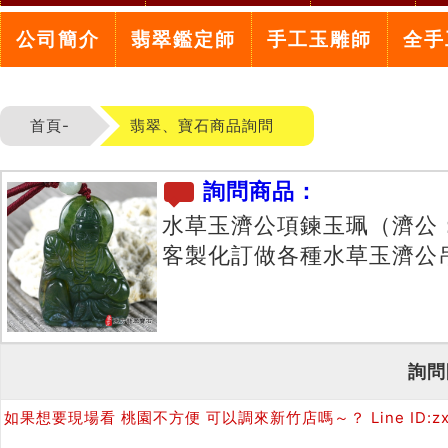
公司簡介
翡翠鑑定師
手工玉雕師
全手
首頁-
翡翠、寶石商品詢問
詢問商品：
水草玉濟公項鍊玉珮（濟公
客製化訂做各種水草玉濟公
詢問
如果想要現場看 桃園不方便 可以調來新竹店嗎～？ Line ID:zxc