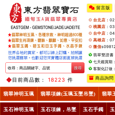
留言版
台北店：
0
桃園店
：0
台中店
：04
高雄店
：07
微信
s0981
翡翠雙證書
七天鑑賞期
客製化訂做
商品詢問
目前商品數：
18223
件
翡翠神明玉珮
翡翠項鍊(玉珮玉墜吊墜)
翡翠
玉石神明玉珮
玉石項鍊，吊墜
玉石手鐲
玉