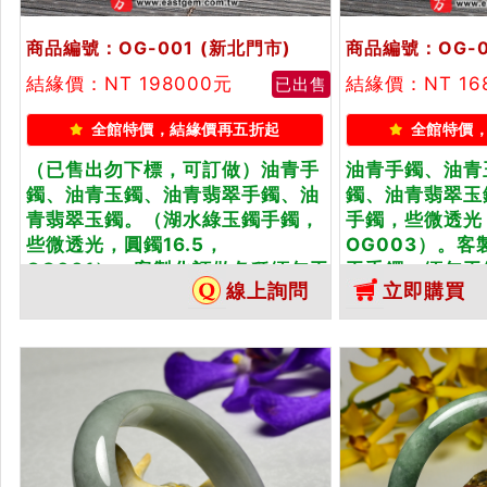
商品編號：OG-001
(新北門市)
商品編號：OG-0
結緣價：NT 198000元
結緣價：NT 16
已出售
全館特價，結緣價再五折起
全館特價
（已售出勿下標，可訂做）油青手
油青手鐲、油青
鐲、油青玉鐲、油青翡翠手鐲、油
鐲、油青翡翠玉
青翡翠玉鐲。（湖水綠玉鐲手鐲，
手鐲，些微透光
些微透光，圓鐲16.5，
OG003）。
OG001）。客製化訂做各種緬甸玉
玉手鐲，緬甸玉
線上詢問
立即購買
手...
雙證書