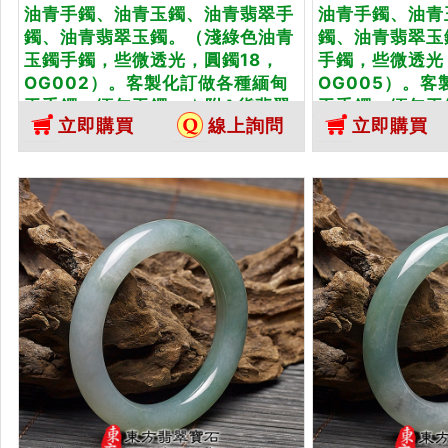
油青手鐲、油青玉鐲、油青翡翠手
油青手鐲、油青
鐲、油青翡翠玉鐲。（淺綠色油青
鐲、油青翡翠玉
玉鐲手鐲，些微透光，圓鐲18，
手鐲，些微透光，
OG002）。客製化訂做各種緬甸
OG005）。
玉手鐲，緬甸玉鐲。★附A貨翡翠
玉手鐲，緬甸玉
立即購買
線上詢問
立即購買
雙證書
雙證書