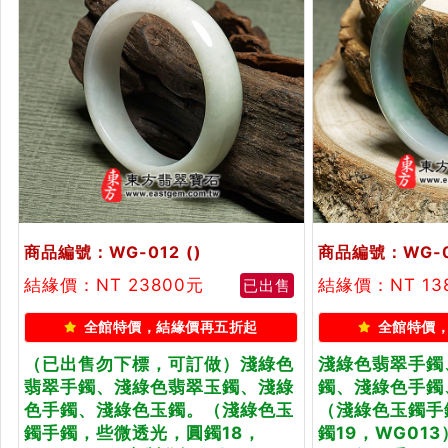
商品編號：WG-012
()
商品編號：WG-0
結緣價：NT 23800元
結緣價：NT 13
已出售
全館特價，結緣價再五折起
全館特價
（已出售勿下標，可訂做）淺綠色
淺綠色翡翠手鐲
翡翠手鐲、淺綠色翡翠玉鐲、淺綠
鐲、淺綠色手鐲
色手鐲、淺綠色玉鐲。（淺綠色玉
（淺綠色玉鐲手
鐲手鐲，些微透光，圓鐲18，
鐲19，WG01