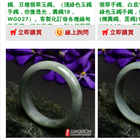
鐲、豆種翡翠玉鐲。（淺綠色玉鐲
翡翠手鐲、白底
手鐲，些微透光，圓鐲19，
綠色玉鐲手鐲，
WG027）。客製化訂做各種緬甸
(橢圓鐲、蛋鐲)1
玉手鐲，緬甸玉鐲。★附A貨翡翠
WG067）。
立即購買
線上詢問
立即購買
雙證書
玉...