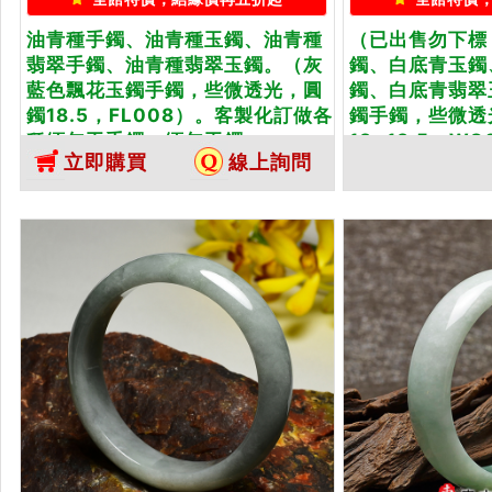
油青種手鐲、油青種玉鐲、油青種
（已出售勿下標
翡翠手鐲、油青種翡翠玉鐲。（灰
鐲、白底青玉鐲
藍色飄花玉鐲手鐲，些微透光，圓
鐲、白底青翡翠
鐲18.5，FL008）。客製化訂做各
鐲手鐲，些微透
種緬甸玉手鐲，緬甸玉鐲...
18~18.5，W
立即購買
線上詢問
做...