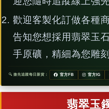
迎您隨時追蹤線上強
歡迎客製化訂做各種
告知您想採用翡翠玉
手原礦，精細為您雕
🔍 搶先追蹤每日新貨：
官方FB
官方IG
翡翠玉