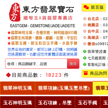
留言版
台北店：
0
桃園店
：0
台中店
：04
高雄店
：07
微信
s0981
翡翠雙證書
七天鑑賞期
客製化訂做
商品詢問
目前商品數：
18223
件
翡翠神明玉珮
翡翠項鍊(玉珮玉墜吊墜)
翡翠
玉石神明玉珮
玉石項鍊，吊墜
玉石手鐲
玉