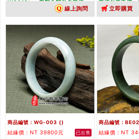
WG012）。客製化訂做各種緬
種緬甸玉手鐲，
線上詢問
立即購買
甸...
貨翡...
商品編號：WG-003
()
商品編號：BE02
結緣價：NT 39800元
結緣價：NT 34
已出售