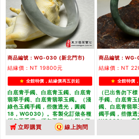
商品編號：WG-030
(新北門市)
商品編號：WG-
結緣價：NT 19800元
結緣價：NT 22
全館特價，結緣價再五折起
全館特價
白底青手鐲、白底青玉鐲、白底青
（已出售勿下標
翡翠手鐲、白底青翡翠玉鐲。（淺
手鐲、白底青玉
綠色玉鐲手鐲，些微透光，圓鐲
鐲、白底青翡翠
18，WG030）。客製化訂做各種
鐲手鐲，些微透光
緬甸玉手鐲，緬甸玉鐲。★附A貨
WG029）。客
立即購買
線上詢問
翡...