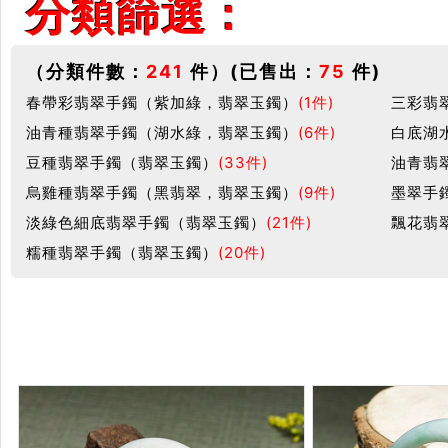
分類篩選：
（分類件數：
241
件）(已售出：
75
件)
春帶彩翡翠手鐲（紫加綠，翡翠玉鐲）
(1件)
三彩翡
油青種翡翠手鐲（湖水綠，翡翠玉鐲）
(6件)
白底湖
豆種翡翠手鐲（翡翠玉鐲）
(33件)
油青翡
烏雞種翡翠手鐲（黑翡翠，翡翠玉鐲）
(9件)
墨翠手
淡綠色細底翡翠手鐲（翡翠玉鐲）
(21件)
飄花翡
糯種翡翠手鐲（翡翠玉鐲）
(20件)