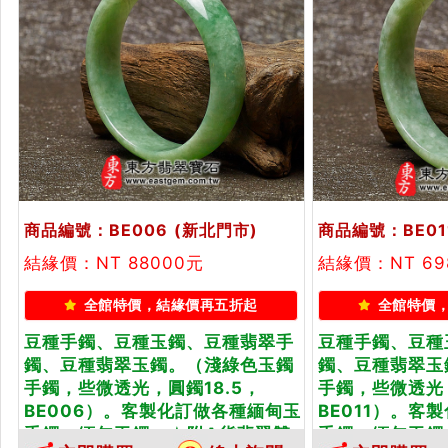
商品編號：BE006
(新北門市)
商品編號：BE01
結緣價：NT 88000元
結緣價：NT 69
全館特價，結緣價再五折起
全館特價
豆種手鐲、豆種玉鐲、豆種翡翠手
豆種手鐲、豆種
鐲、豆種翡翠玉鐲。（淺綠色玉鐲
鐲、豆種翡翠玉
手鐲，些微透光，圓鐲18.5，
手鐲，些微透光
BE006）。客製化訂做各種緬甸玉
BE011）。客
手鐲，緬甸玉鐲。★附A貨翡翠雙
手鐲，緬甸玉鐲