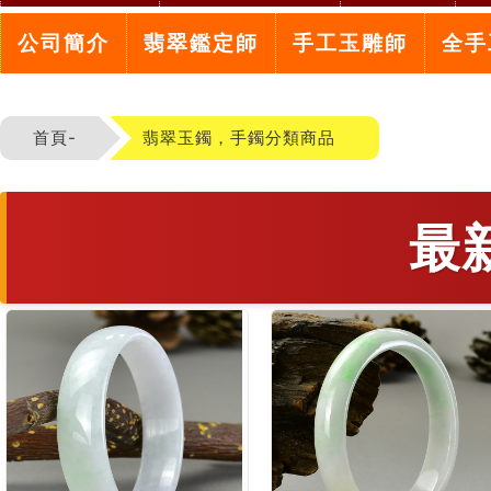
公司簡介
翡翠鑑定師
手工玉雕師
全手
首頁-
翡翠玉鐲，手鐲分類商品
最