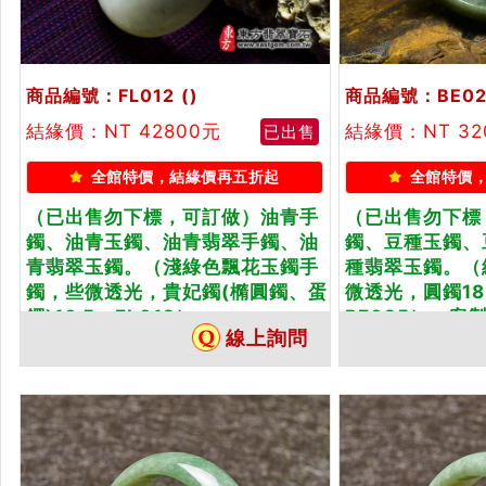
商品編號：FL012
()
商品編號：BE02
結緣價：NT 42800元
結緣價：NT 32
已出售
全館特價，結緣價再五折起
全館特價
（已出售勿下標，可訂做）油青手
（已出售勿下標
鐲、油青玉鐲、油青翡翠手鐲、油
鐲、豆種玉鐲、
青翡翠玉鐲。（淺綠色飄花玉鐲手
種翡翠玉鐲。（
鐲，些微透光，貴妃鐲(橢圓鐲、蛋
微透光，圓鐲18.
鐲)16.5，FL012）。...
BE025）。客
線上詢問