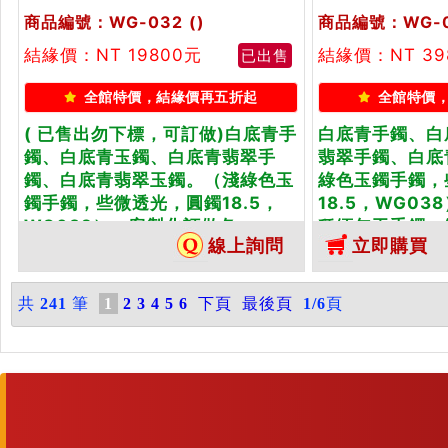
商品編號：WG-032
()
商品編號：WG-
結緣價：NT 19800元
結緣價：NT 39
已出售
全館特價，結緣價再五折起
全館特價
( 已售出勿下標，可訂做)白底青手
白底青手鐲、白
鐲、白底青玉鐲、白底青翡翠手
翡翠手鐲、白底
鐲、白底青翡翠玉鐲。（淺綠色玉
綠色玉鐲手鐲，
鐲手鐲，些微透光，圓鐲18.5，
18.5，WG0
WG032）。客製化訂做各...
種緬甸玉手鐲，
線上詢問
立即購買
A...
共
241
筆
1
2
3
4
5
6
下頁
最後頁
1/6
頁