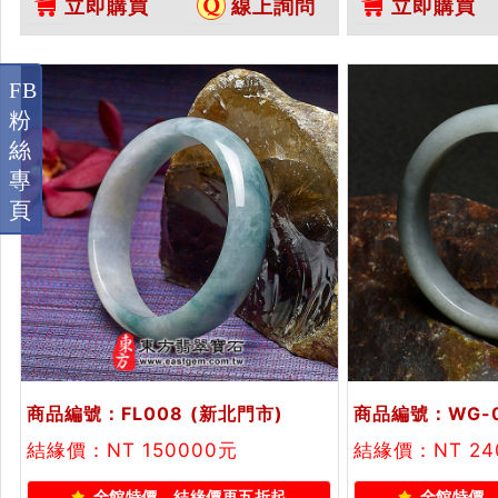
立即購買
線上詢問
立即購買
證書
證書
FB
粉
絲
專
頁
商品編號：FL008
(新北門市)
商品編號：WG-0
結緣價：NT 150000元
結緣價：NT 24
全館特價，結緣價再五折起
全館特價