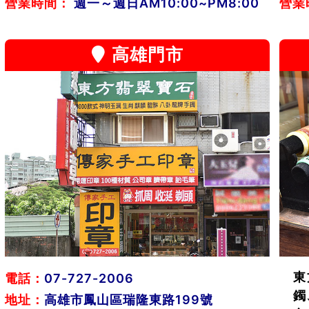
營業時間：
週一～週日AM10:00~PM8:00
營業
高雄門市
東
電話：
07-727-2006
鐲
地址：
高雄市鳳山區瑞隆東路199號