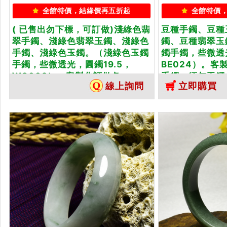
全館特價，結緣價再五折起
全館特價
( 已售出勿下標，可訂做)淺綠色翡
豆種手鐲、豆種
翠手鐲、淺綠色翡翠玉鐲、淺綠色
鐲、豆種翡翠玉
手鐲、淺綠色玉鐲。（淺綠色玉鐲
鐲手鐲，些微透
手鐲，些微透光，圓鐲19.5，
BE024）。
WG003）。客製化訂做各...
手鐲，緬甸玉鐲
線上詢問
立即購買
證書