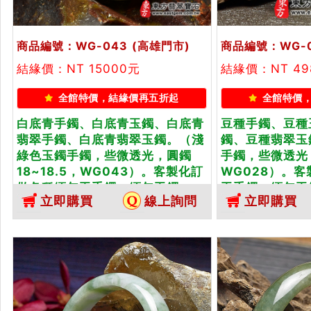
商品編號：WG-043
(高雄門市)
商品編號：WG-
結緣價：NT 15000元
結緣價：NT 49
全館特價，結緣價再五折起
全館特價
白底青手鐲、白底青玉鐲、白底青
豆種手鐲、豆種
翡翠手鐲、白底青翡翠玉鐲。（淺
鐲、豆種翡翠玉
綠色玉鐲手鐲，些微透光，圓鐲
手鐲，些微透光，
18~18.5，WG043）。客製化訂
WG028）。
做各種緬甸玉手鐲，緬甸玉鐲。...
玉手鐲，緬甸玉
立即購買
線上詢問
立即購買
雙證書