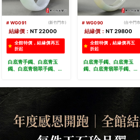
# WG090
(台中門市)
# WG089
(台中門市
結緣價：
NT 29800
結緣價：
NT 29800
全館特價，結緣價再五
全館特價，結緣價再五
折起
折起
白底青手鐲、白底青玉
白底青手鐲、白底青玉
鐲、白底青翡翠手鐲、白
鐲、白底青翡翠手鐲、白
底青翡翠玉鐲。（淺綠色
底青翡翠玉鐲。（淺綠色
玉鐲手鐲，些微透光，貴
玉鐲手鐲，些微透光，平
妃鐲(橢圓鐲、蛋
口鐲18.5，WG089）。
鐲)16.5，WG090）。客
客製化訂做各種緬甸玉手
製化訂做各種緬甸玉手
鐲，緬甸玉鐲。★附A貨
鐲，緬甸玉鐲。★附A貨
翡翠雙證書
翡翠雙證書