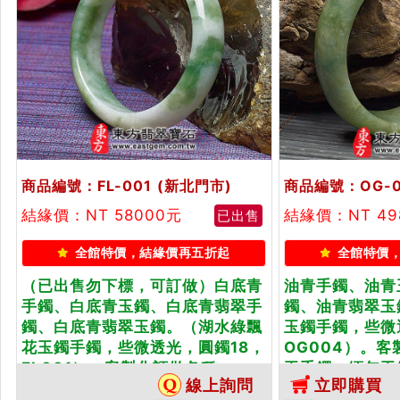
商品編號：FL-001
(新北門市)
商品編號：OG-0
結緣價：NT 58000元
結緣價：NT 49
已出售
全館特價，結緣價再五折起
全館特價
（已出售勿下標，可訂做）白底青
油青手鐲、油青
手鐲、白底青玉鐲、白底青翡翠手
鐲、油青翡翠玉
鐲、白底青翡翠玉鐲。（湖水綠飄
玉鐲手鐲，些微
花玉鐲手鐲，些微透光，圓鐲18，
OG004）。
FL001）。客製化訂做各種...
玉手鐲，緬甸玉
線上詢問
立即購買
雙證書