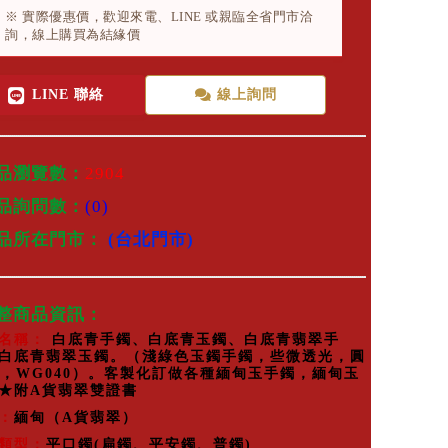
※ 實際優惠價，歡迎來電、LINE 或親臨全省門市洽
詢，線上購買為結緣價
LINE 聯絡
線上詢問
品瀏覽數：
2904
品詢問數：
(0)
商品所在門市：
(台北門市)
完整商品資訊：
名稱：
白底青手鐲、白底青玉鐲、白底青翡翠手
白底青翡翠玉鐲。（淺綠色玉鐲手鐲，些微透光，圓
8，WG040）。客製化訂做各種緬甸玉手鐲，緬甸玉
★附A貨翡翠雙證書
：
緬甸（A貨翡翠）
類型：
平口鐲(扁鐲、平安鐲、普鐲)