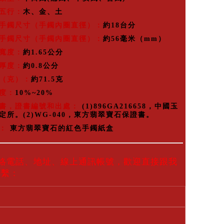
五行：
木、金、土
手鐲尺寸（手鐲內圈直徑）：
約18台分
手鐲尺寸（手鐲內圈直徑）：
約56毫米（mm）
寬度：
約1.65公分
厚度：
約0.8公分
（克）：
約71.5克
度：
10%~20%
書，證書編號和出處：
(1)896GA216658，中國玉
定所。(2)WG-040，東方翡翠寶石保證書。
：
東方翡翠寶石的紅色手鐲紙盒
聯絡電話、地址、線上通訊帳號，歡迎直接跟我
聯繫：