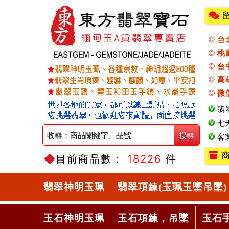
台
桃
台
高
微
翡
七
客
商
目前商品數：
18226
件
翡翠神明玉珮
翡翠項鍊(玉珮玉墜吊墜)
玉石神明玉珮
玉石項鍊，吊墜
玉石