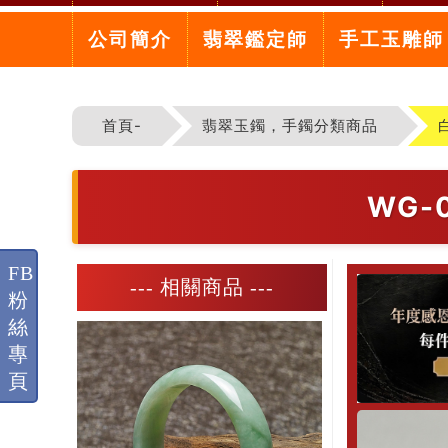
公司簡介
翡翠鑑定師
手工玉雕師
首頁-
翡翠玉鐲，手鐲分類商品
WG
FB
--- 相關商品 ---
粉
絲
專
頁