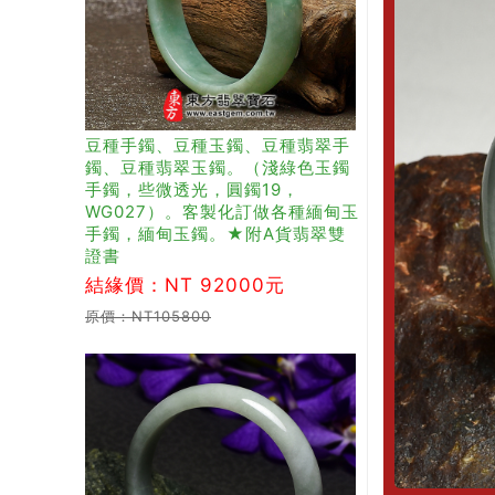
豆種手鐲、豆種玉鐲、豆種翡翠手
鐲、豆種翡翠玉鐲。（淺綠色玉鐲
手鐲，些微透光，圓鐲19，
WG027）。客製化訂做各種緬甸玉
手鐲，緬甸玉鐲。★附A貨翡翠雙
證書
結緣價：NT 92000元
原價：NT105800