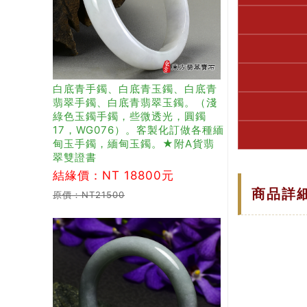
白底青手鐲、白底青玉鐲、白底青
翡翠手鐲、白底青翡翠玉鐲。（淺
綠色玉鐲手鐲，些微透光，圓鐲
17，WG076）。客製化訂做各種緬
甸玉手鐲，緬甸玉鐲。★附A貨翡
翠雙證書
結緣價：NT 18800元
商品詳
原價：NT21500