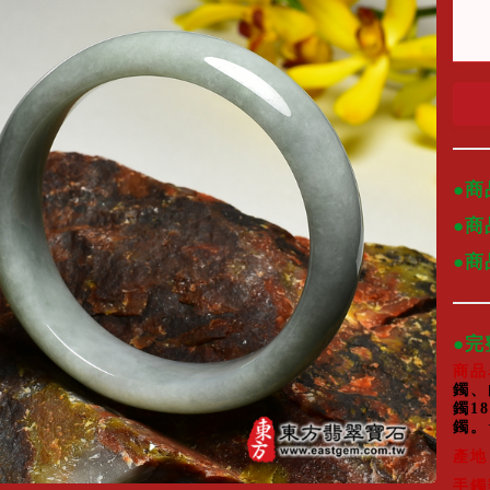
●商
●商
●
●
商品
鐲、
鐲1
鐲。
產地
手鐲