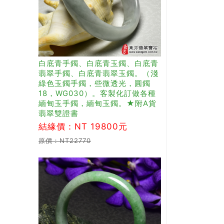
白底青手鐲、白底青玉鐲、白底青
翡翠手鐲、白底青翡翠玉鐲。（淺
綠色玉鐲手鐲，些微透光，圓鐲
18，WG030）。客製化訂做各種
緬甸玉手鐲，緬甸玉鐲。★附A貨
翡翠雙證書
結緣價：NT 19800元
原價：NT22770