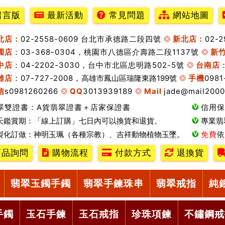
留言版
最新活動
常見問題
網站地圖
北店：
02-2558-0609 台北市承德路二段四號
新北店：
02-
園店
：03-368-0304，桃園市八德區介壽路二段1137號
新
中店
：04-2202-3030，台中市北區忠明路502-5號
台南店
雄店
：07-727-2008，
高雄市鳳山區瑞隆東路199號
手機
0981
信
s0981260266
QQ
3013939189
Mail
jade@mail2000
翠雙證書：A貨翡翠證書＋店家保證書
信用保
天鑑賞期：「線上訂購」七日內可以換貨和退貨。
專業翡
製化訂做：神明玉珮（各種宗教）、吉祥動物植物玉墜。
免費
依
品詢問
購物流程
付款方式
退換貨
翡翠玉鐲手鐲
翡翠手鍊珠串
翡翠戒指
純
手鐲
玉石手鍊
玉石戒指
珍珠項鍊
不鏽鋼戒