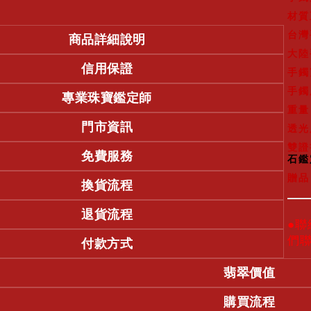
材質
台灣
商品詳細說明
大陸
信用保證
手鐲
手鐲
專業珠寶鑑定師
重量
門市資訊
透光
雙證
免費服務
石鑑
贈品
換貨流程
退貨流程
●
們
付款方式
翡翠價值
購買流程