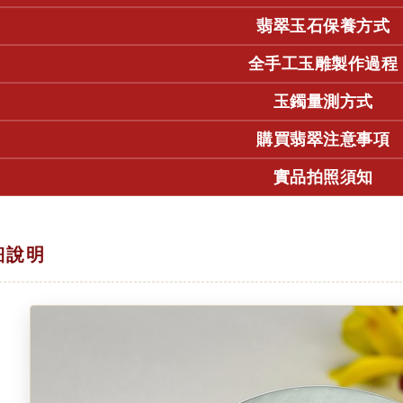
翡翠玉石保養方式
全手工玉雕製作過程
玉鐲量測方式
購買翡翠注意事項
實品拍照須知
細說明