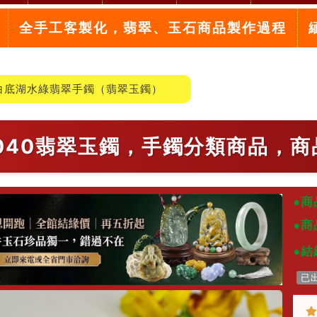
全手工客製化，翡翠、玉石商品製作過程
白底湖水綠翡翠手鐲（翡翠玉鐲）
-040翡翠玉鐲，手鐲分類商品，商
●商
●商
●結
已