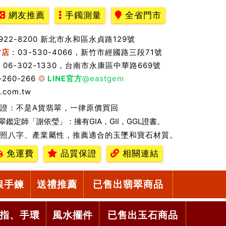
網友推薦
手鐲測量
全省門市
2922-8200 新北市永和區永貞路129號
竹店
：03-530-4066，新竹市經國路三段71號
：06-302-1330，台南市永康區中華路669號
-260-266
LINE官方
@eastgem
.com.tw
證：不是A貨翡翠，一律原價買回
翠鑑定師「謝依瑩」：擁有GIA，GII，GGL證書。
照八字、產業屬性，推薦適合的玉墜和寶石材質。
免運費
品質保證
相關連結
銀手鍊
送禮推薦
已售出翡翠商品
指、手環
風水擺件
已售出玉石商品