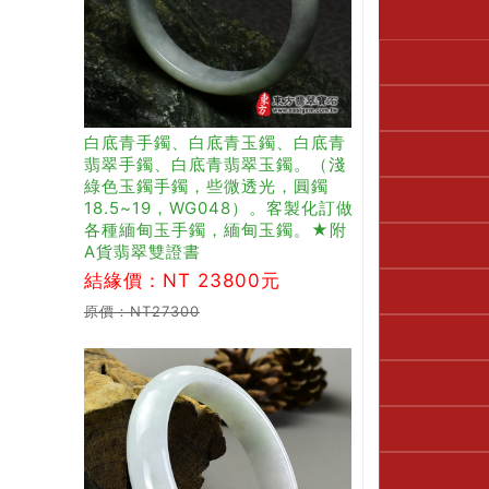
白底青手鐲、白底青玉鐲、白底青
翡翠手鐲、白底青翡翠玉鐲。（淺
綠色玉鐲手鐲，些微透光，圓鐲
18.5~19，WG048）。客製化訂做
各種緬甸玉手鐲，緬甸玉鐲。★附
A貨翡翠雙證書
結緣價：NT 23800元
原價：NT27300