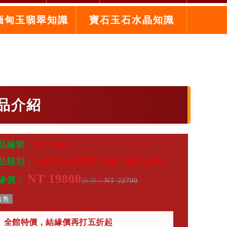
緬甸玉翡翠知識
寶石玉石水晶知識
品介紹
品編號：
WG-040
品類別：
白底湖水綠翡翠手鐲（翡翠玉鐲）
NT 19800
緣價：
原價：
NT 22700
出售
全館特價，結緣價再打五折起