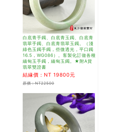
白底青手鐲、白底青玉鐲、白底青
翡翠手鐲、白底青翡翠玉鐲。（淺
綠色玉鐲手鐲，些微透光，平口鐲
16.5，WG086）。客製化訂做各種
緬甸玉手鐲，緬甸玉鐲。★附A貨
翡翠雙證書
結緣價：NT 19800元
原價：NT22500