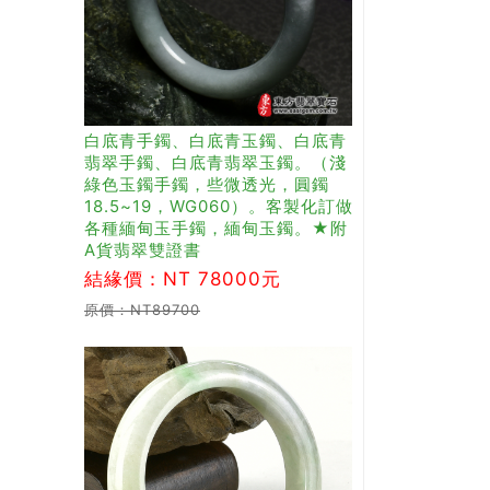
白底青手鐲、白底青玉鐲、白底青
翡翠手鐲、白底青翡翠玉鐲。（淺
綠色玉鐲手鐲，些微透光，圓鐲
18.5~19，WG060）。客製化訂做
各種緬甸玉手鐲，緬甸玉鐲。★附
A貨翡翠雙證書
結緣價：NT 78000元
原價：NT89700