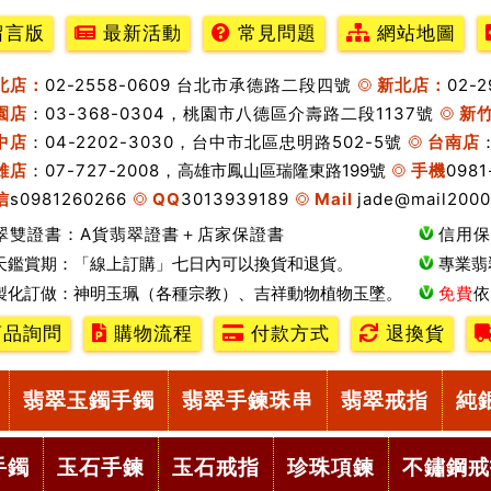
留言版
最新活動
常見問題
網站地圖
北店：
02-2558-0609 台北市承德路二段四號
新北店：
02-
園店
：03-368-0304，桃園市八德區介壽路二段1137號
新
中店
：04-2202-3030，台中市北區忠明路502-5號
台南店
雄店
：07-727-2008，
高雄市鳳山區瑞隆東路199號
手機
0981
信
s0981260266
QQ
3013939189
Mail
jade@mail2000
翠雙證書：A貨翡翠證書＋店家保證書
信用保
天鑑賞期：「線上訂購」七日內可以換貨和退貨。
專業翡
製化訂做：神明玉珮（各種宗教）、吉祥動物植物玉墜。
免費
依
品詢問
購物流程
付款方式
退換貨
翡翠玉鐲手鐲
翡翠手鍊珠串
翡翠戒指
純
手鐲
玉石手鍊
玉石戒指
珍珠項鍊
不鏽鋼戒