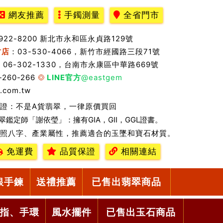
網友推薦
手鐲測量
全省門市
2922-8200 新北市永和區永貞路129號
竹店
：03-530-4066，新竹市經國路三段71號
：06-302-1330，台南市永康區中華路669號
-260-266
LINE官方
@eastgem
.com.tw
證：不是A貨翡翠，一律原價買回
翠鑑定師「謝依瑩」：擁有GIA，GII，GGL證書。
照八字、產業屬性，推薦適合的玉墜和寶石材質。
免運費
品質保證
相關連結
銀手鍊
送禮推薦
已售出翡翠商品
指、手環
風水擺件
已售出玉石商品