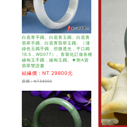
白底青手鐲、白底青玉鐲、白底青
翡翠手鐲、白底青翡翠玉鐲。（淺
綠色玉鐲手鐲，些微透光，平口鐲
18.5，WG077）。客製化訂做各種
緬甸玉手鐲，緬甸玉鐲。★附A貨
翡翠雙證書
結緣價：NT 29800元
原價：NT34000