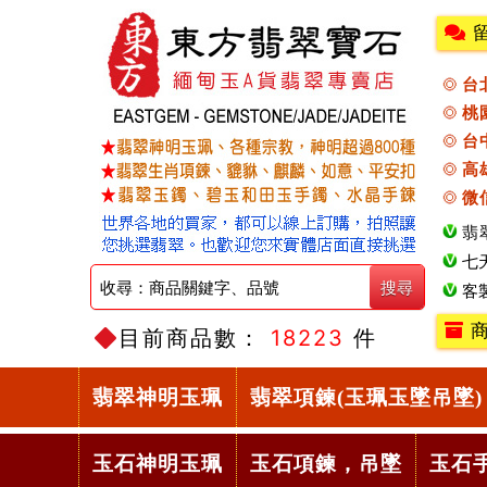
台
桃
台
高
微
翡
七
客
商
目前商品數：
18223
件
翡翠神明玉珮
翡翠項鍊(玉珮玉墜吊墜)
玉石神明玉珮
玉石項鍊，吊墜
玉石