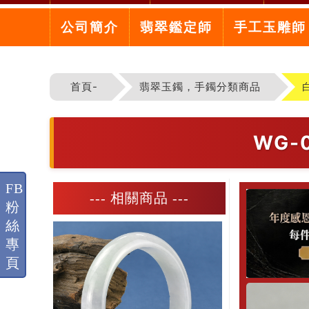
公司簡介
翡翠鑑定師
手工玉雕師
首頁-
翡翠玉鐲，手鐲分類商品
WG
FB
--- 相關商品 ---
粉
絲
專
頁