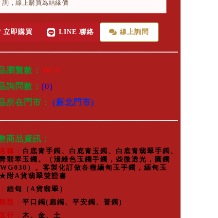
詢，線上購買為結緣價
立即購買
LINE 聯絡
線上詢問
品瀏覽數：
4879
品詢問數：
(0)
商品所在門市：
(新北門市)
完整商品資訊：
名稱：
白底青手鐲、白底青玉鐲、白底青翡翠手鐲、
青翡翠玉鐲。（淺綠色玉鐲手鐲，些微透光，圓鐲
，WG030）。客製化訂做各種緬甸玉手鐲，緬甸玉
★附A貨翡翠雙證書
：
緬甸（A貨翡翠）
類型：
平口鐲(扁鐲、平安鐲、普鐲)
五行：
木、金、土