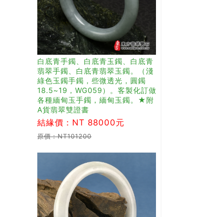
白底青手鐲、白底青玉鐲、白底青
翡翠手鐲、白底青翡翠玉鐲。（淺
綠色玉鐲手鐲，些微透光，圓鐲
18.5~19，WG059）。客製化訂做
各種緬甸玉手鐲，緬甸玉鐲。★附
A貨翡翠雙證書
結緣價：NT 88000元
原價：NT101200