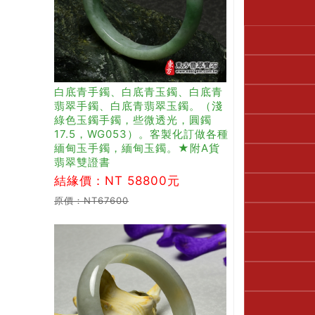
白底青手鐲、白底青玉鐲、白底青
翡翠手鐲、白底青翡翠玉鐲。（淺
綠色玉鐲手鐲，些微透光，圓鐲
17.5，WG053）。客製化訂做各種
緬甸玉手鐲，緬甸玉鐲。★附A貨
翡翠雙證書
結緣價：NT 58800元
原價：NT67600