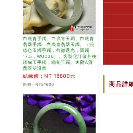
白底青手鐲、白底青玉鐲、白底青
翡翠手鐲、白底青翡翠玉鐲。（淺
綠色玉鐲手鐲，些微透光，圓鐲
17.5，WG036）。客製化訂做各種
緬甸玉手鐲，緬甸玉鐲。★附A貨
翡翠雙證書
結緣價：NT 18800元
商品詳
原價：NT21600