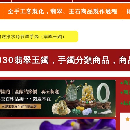
全手工客製化，翡翠、玉石商品製作過程
白底湖水綠翡翠手鐲（翡翠玉鐲）
-030翡翠玉鐲，手鐲分類商品，商
●商
●商
●結