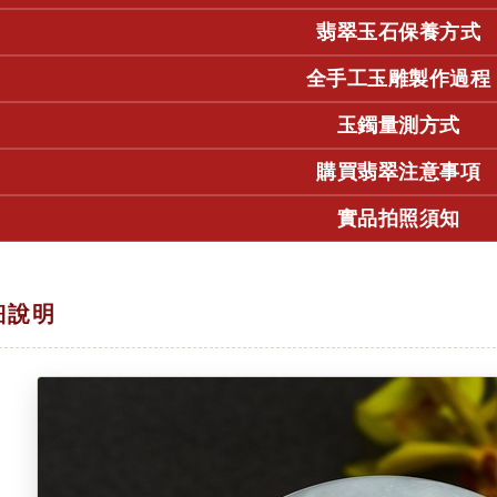
翡翠玉石保養方式
全手工玉雕製作過程
玉鐲量測方式
購買翡翠注意事項
實品拍照須知
細說明