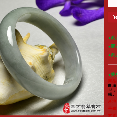
●商
●商
●
●
商品
白底
18
鐲。
產地
手鐲
材質