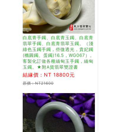
白底青手鐲、白底青玉鐲、白底青
翡翠手鐲、白底青翡翠玉鐲。（淺
綠色玉鐲手鐲，些微透光，貴妃鐲
(橢圓鐲、蛋鐲)16.5，WG067）。
客製化訂做各種緬甸玉手鐲，緬甸
玉鐲。★附A貨翡翠雙證書
結緣價：NT 18800元
原價：NT21600