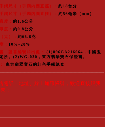
手鐲尺寸（手鐲內圈直徑）：
約18台分
手鐲尺寸（手鐲內圈直徑）：
約56毫米（mm）
寬度：
約1.6公分
厚度：
約0.8公分
（克）：
約66.6克
度：
10%~20%
書，證書編號和出處：
(1)896GA216664，中國玉
定所。(2)WG-030，東方翡翠寶石保證書。
品：
東方翡翠寶石的紅色手鐲紙盒
聯絡電話、地址、線上通訊帳號，歡迎直接跟我
聯繫：