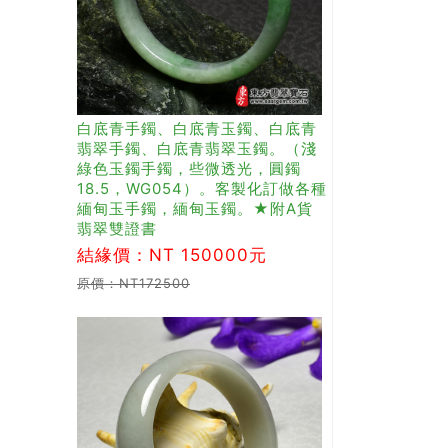
白底青手鐲、白底青玉鐲、白底青
翡翠手鐲、白底青翡翠玉鐲。（淺
綠色玉鐲手鐲，些微透光，圓鐲
18.5，WG054）。客製化訂做各種
緬甸玉手鐲，緬甸玉鐲。★附A貨
翡翠雙證書
結緣價：NT 150000元
原價：NT172500