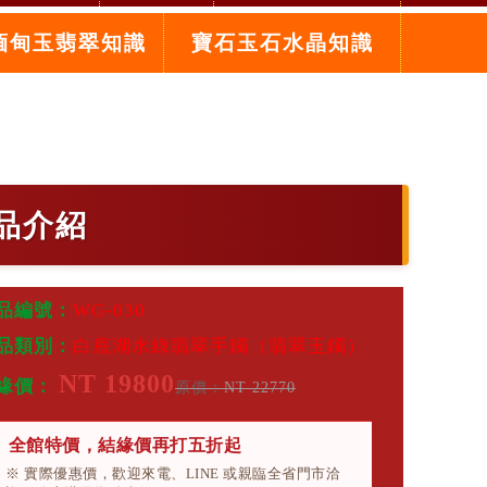
緬甸玉翡翠知識
寶石玉石水晶知識
品介紹
品編號：
WG-030
品類別：
白底湖水綠翡翠手鐲（翡翠玉鐲）
NT 19800
緣價：
原價：
NT 22770
全館特價，結緣價再打五折起
※ 實際優惠價，歡迎來電、LINE 或親臨全省門市洽