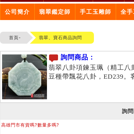
公司簡介
翡翠鑑定師
手工玉雕師
全手
首頁-
翡翠、寶石商品詢問
詢問商品：
翡翠八卦項鍊玉珮（精工八
豆種帶飄花八卦，ED239
詢問
高雄門市有貨嗎?數量多嗎?