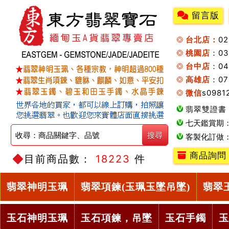
留言版
台北店：
0
桃園店
：0
台中店
：04
高雄店
：07
微信
s0981
翡翠雙證書
七天鑑賞期
客製化訂做
商品詢問
目前商品數：
18223
件
翡翠神明玉珮
翡翠項鍊(玉珮玉墜吊墜)
翡翠
玉石神明玉珮
玉石項鍊，吊墜
玉石手鐲
玉