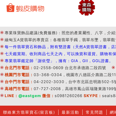
專業珠寶飾品建議(免費服務)：照您的產業屬性、八字，介紹
緬甸玉A貨翡翠的專賣店：各種翡翠手鐲，翡翠吊墜，翡翠觀
每一件翡翠寶石和飾品，附有雙證書（天然A貨翡翠證書，店
七天鑑賞期。收到商品七天之內，可以換貨和退貨。購物有
專業翡翠鑑定師「謝依瑩」，擁有：GIA，GII，GGL證書。
台北門市電話：
02-2558-0609 台北市承德路二段四號
桃園門市電話：
03-368-0304，桃園市八德區介壽路二段11
台中門市電話：
04-2202-3030，台中市北區忠明路502-5
高雄門市電話：
07-727-2008，高雄市鳳山區瑞隆東路199
LINE：
@eastgem
微信：
s0981260266
SKYPE：
seals
聯絡東方翡翠寶石(留言板)
最新活動
常見問題
網