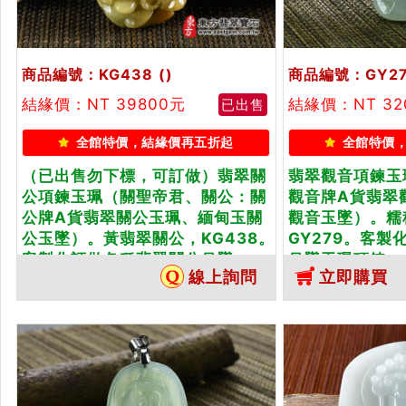
商品編號：KG438
()
商品編號：GY2
結緣價：NT 39800元
結緣價：NT 32
已出售
全館特價，結緣價再五折起
全館特價
（已出售勿下標，可訂做）翡翠關
翡翠觀音項鍊玉
公項鍊玉珮（關聖帝君、關公：關
觀音牌A貨翡翠
公牌A貨翡翠關公玉珮、緬甸玉關
觀音玉墜）。糯
公玉墜）。黃翡翠關公，KG438。
GY279。客
客製化訂做各種翡翠關公吊墜...
吊墜玉珮項鍊。
線上詢問
立即購買
書