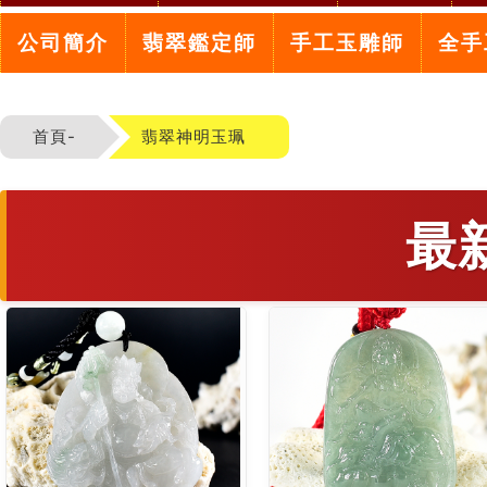
公司簡介
翡翠鑑定師
手工玉雕師
全手
首頁-
翡翠神明玉珮
最