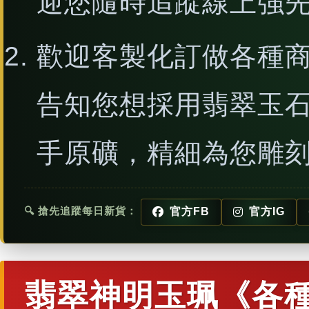
迎您隨時追蹤線上強
歡迎客製化訂做各種
告知您想採用翡翠玉
手原礦，精細為您雕
🔍 搶先追蹤每日新貨：
官方FB
官方IG
翡翠神明玉珮《各