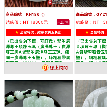
商品編號：KN186
()
商品編號：GY21
結緣價：NT 18800元
結緣價：NT 13
已出售
全館特價，結緣價再五折起
全館特價
（已出售勿下標，可訂做）翡翠廣
（已出售勿下標
澤尊王項鍊玉珮（廣澤尊王：廣澤
音項鍊玉珮（觀
尊王牌A貨翡翠廣澤尊王玉珮、緬
A貨翡翠觀音玉
甸玉廣澤尊王玉墜）。綠糯種帶廣
墜）。細糯種飄花
澤尊王，KN186。客製化訂做...
客製化訂做各種翡
線上詢問