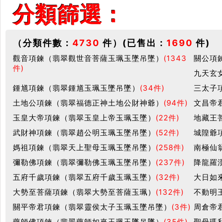
分類篩選：
（分類件數：
4730
件）(已售出：
1690
件)
觀音項鍊（翡翠觀世音菩薩玉珮玉墜吊墜）
(1343
關公項
件)
九天玄
鍾馗項鍊（翡翠鍾馗玉珮玉墜吊墜）
(34件)
三太子
土地公項鍊（翡翠福德正神土地公財神爺）
(94件)
文昌帝
玉皇大帝項鍊（翡翠玉皇上帝玉珮玉墜）
(22件)
地藏王
武財神項鍊（翡翠趙公明玉珮玉墜吊墜）
(52件)
城隍爺
媽祖項鍊（翡翠天上聖母玉珮玉墜吊墜）
(258件)
南極仙
彌勒佛項鍊（翡翠彌勒佛玉珮玉墜吊墜）
(237件)
降龍羅
五府千歲項鍊（翡翠五府千歲玉珮玉墜）
(32件)
大日如
大勢至菩薩項鍊（翡翠大勢至菩薩玉珮）
(132件)
不動明
關平帝君項鍊（翡翠靈侯太子玉珮玉墜吊墜）
(3件)
周倉帝
藥師佛項鍊（翡翠藥師如來玉珮玉墜吊墜）
(35件)
聖母瑪