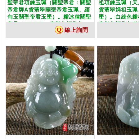
聖帝君項鍊玉珮（關聖帝君：關聖
祖項鍊玉珮（天
帝君牌A貨翡翠關聖帝君玉珮、緬
貨翡翠媽祖玉珮
甸玉關聖帝君玉墜）。糯冰種關聖
墜）。白綠色糯
帝君，KG050。客製化訂做各...
客製化訂做各種翡
線上詢問