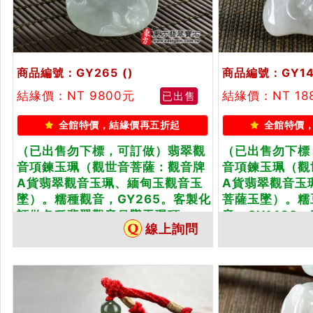
商品編號：GY265
()
商品編號：GY14
結緣價：NT 9800元
結緣價：NT 18
已出售
全館特價，結緣價再五折起
全館特價
（已出售勿下標，可訂做）翡翠觀
（已出售勿下標
音項鍊玉珮（觀世音菩薩：觀音牌
音項鍊玉珮（觀
A貨翡翠觀音玉珮、緬甸玉觀音玉
A貨翡翠觀音玉
墜）。糯種觀音，GY265。客製化
菩薩玉墜）。糯
訂做各種翡翠觀音吊墜玉珮項...
音，GY1428。
線上詢問