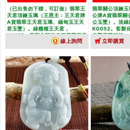
（已出售勿下標，可訂做）翡翠王
翡翠關公項鍊玉
天君項鍊玉珮（王恩主：王天君牌
公牌A貨翡翠關
A貨翡翠王天君玉珮、緬甸玉王天
公玉墜）。淡綠
君玉墜）。綠糯種王天君，
KG052。客
KN185。客製化訂做各種翡翠王天
吊墜玉珮項鍊。
線上詢問
立即購買
君...
書