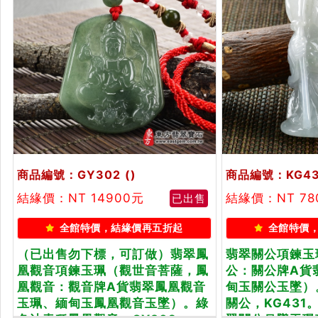
商品編號：GY302
()
商品編號：KG43
結緣價：NT 14900元
結緣價：NT 78
已出售
全館特價，結緣價再五折起
全館特價
（已出售勿下標，可訂做）翡翠鳳
翡翠關公項鍊玉
凰觀音項鍊玉珮（觀世音菩薩，鳳
公：關公牌A貨
凰觀音：觀音牌A貨翡翠鳳凰觀音
甸玉關公玉墜）
玉珮、緬甸玉鳳凰觀音玉墜）。綠
關公，KG431