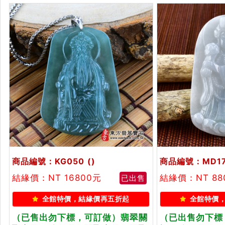
商品編號：KG050
()
商品編號：MD1
結緣價：NT 16800元
結緣價：NT 8
已出售
全館特價，結緣價再五折起
全館特價
（已售出勿下標，可訂做）翡翠關
（已出售勿下標