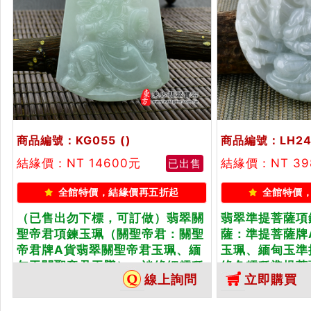
商品編號：KG055
()
商品編號：LH24
結緣價：NT 14600元
結緣價：NT 39
已出售
全館特價，結緣價再五折起
全館特價
（已售出勿下標，可訂做）翡翠關
翡翠準提菩薩項
聖帝君項鍊玉珮（關聖帝君：關聖
薩：準提菩薩牌
帝君牌A貨翡翠關聖帝君玉珮、緬
玉珮、緬甸玉準
甸玉關聖帝君玉墜）。淡綠細糯種
綠色糯種準提菩
線上詢問
立即購買
關聖帝君，KG055。客製化訂...
化訂做各種準提菩