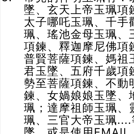
墜、玄天上帝玉珮項
太子
哪吒玉珮
、千手
珮、瑤池金母玉珮、
項鍊、釋迦摩尼佛項
普賢菩薩項鍊、媽祖
君玉墜、五府千歲項
勢至菩薩項鍊、不動
鍊、女媧娘娘玉墜、
珮；達摩祖師玉珮、
珮、三官大帝玉珮..
墜，或是使用EMAIL