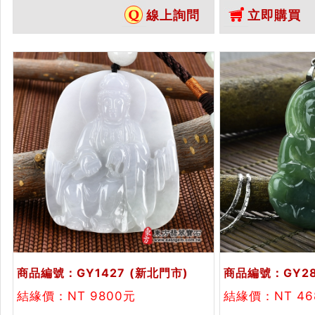
色油青種鳳凰觀音，GY302。...
翠關公吊墜玉珮項
線上詢問
立即購買
商品編號：GY1427
(新北門市)
商品編號：GY2
結緣價：NT 9800元
結緣價：NT 4