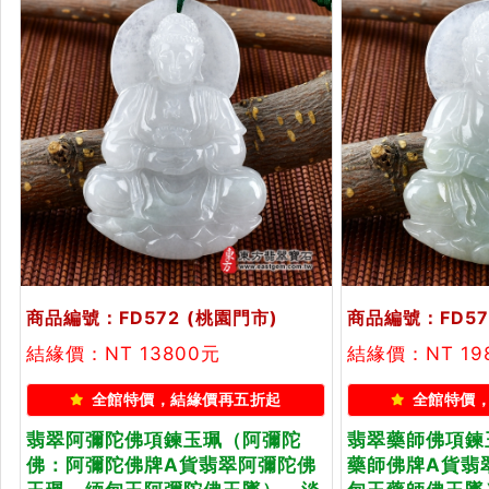
商品編號：FD572
(桃園門市)
商品編號：FD57
結緣價：NT 13800元
結緣價：NT 19
全館特價，結緣價再五折起
全館特價
翡翠阿彌陀佛項鍊玉珮（阿彌陀
翡翠藥師佛項鍊
佛：阿彌陀佛牌A貨翡翠阿彌陀佛
藥師佛牌A貨翡