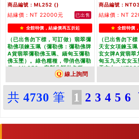
商品編號：ML252
()
商品編號：NT03
結緣價：NT 22000元
結緣價：NT 22
已出售
全館特價，結緣價再五折起
全館特價
（已出售勿下標，可訂做）翡翠彌
（已出售勿下標
勒佛項鍊玉珮（彌勒佛：彌勒佛牌
天玄女項鍊玉珮
A貨翡翠彌勒佛玉珮、緬甸玉彌勒
玄女牌A貨翡翠
佛玉墜）。綠色糯種，帶俏色彌勒
甸玉九天玄女玉
佛，ML252。客製化訂做各種...
天玄女，NT031
線上詢問
共
4730
筆
1
2
3
4
5
6