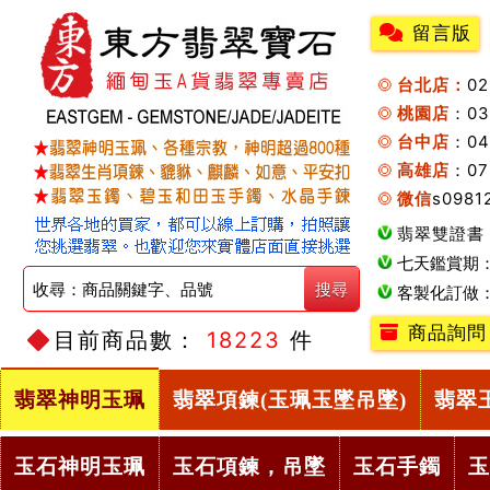
留言版
台北店：
0
桃園店
：0
台中店
：04
高雄店
：07
微信
s0981
翡翠雙證書
七天鑑賞期
客製化訂做
商品詢問
目前商品數：
18223
件
翡翠神明玉珮
翡翠項鍊(玉珮玉墜吊墜)
翡翠
玉石神明玉珮
玉石項鍊，吊墜
玉石手鐲
玉