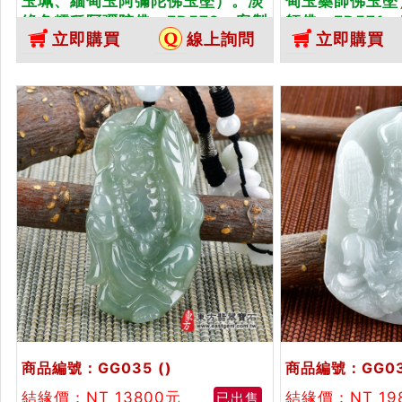
玉珮、緬甸玉阿彌陀佛玉墜）。淡
甸玉藥師佛玉墜
綠色糯種阿彌陀佛，FD572。客製
師佛，FD571
立即購買
線上詢問
立即購買
化訂做各種翡翠阿彌陀佛吊墜玉...
翠藥師佛吊墜玉珮
商品編號：GG035
()
商品編號：GG0
結緣價：NT 13800元
結緣價：NT 19
已出售