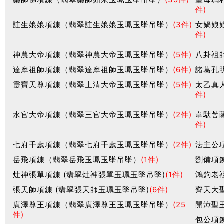
件)
註生娘娘項鍊（翡翠註生娘娘玉珮玉墜吊墜）
(3件)
女媧娘
件)
神農大帝項鍊（翡翠神農大帝玉珮玉墜吊墜）
(5件)
八卦祖
達摩祖師項鍊（翡翠達摩祖師玉珮玉墜吊墜）
(6件)
諸葛孔
靈寶天尊項鍊（翡翠上清大帝玉珮玉墜吊墜）
(5件)
太乙真
件)
水官大帝項鍊（翡翠三官大帝玉珮玉墜吊墜）
(2件)
韋馱菩
件)
七府千歲項鍊（翡翠七府千歲玉珮玉墜吊墜）
(2件)
法主公
岳飛項鍊（翡翠岳飛玉珮玉墜吊墜）
(1件)
劉備項鍊
灶神張單項鍊 (翡翠灶神張單玉珮玉墜吊墜)
(1件)
鴻鈞老
張天師項鍊 (翡翠張天師玉珮玉墜吊墜)
(6件)
齊天大
廣澤尊王項鍊（翡翠廣澤尊王玉珮玉墜吊墜）
(25
開漳聖
件)
包公項鍊