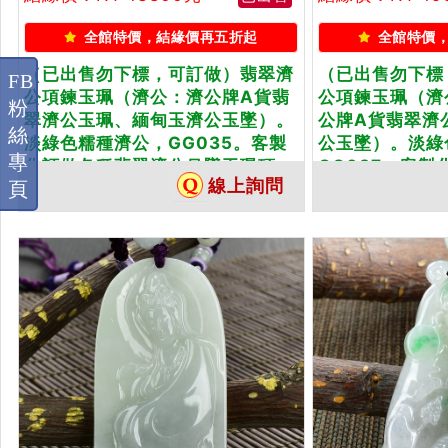
全館特價，結緣價再五折起
全館特價
（已出售勿下標，可訂做）翡翠濟
（已出售勿下標
FB
公項鍊玉珮（濟公：濟公牌A貨翡
公項鍊玉珮（濟
粉
翠濟公玉珮、緬甸玉濟公玉墜）。
公牌A貨翡翠濟
絲
淡綠色糯種濟公，GG035。客製
公玉墜）。淡綠
專
化訂做各種翡翠濟公吊墜玉珮項...
GG037。客
線上詢問
頁
公...