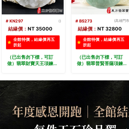
# BS273
(高雄門市)
# WF033
(高雄門市
結緣價：
NT 32800
結緣價：
NT 18800
全館特價，結緣價再五
全館特價，結緣價再五
折起
折起
（已出售勿下標，可訂
翡翠五府千歲項鍊玉珮
做）翡翠普賢菩薩項鍊玉
（池府千歲：五府千歲牌
珮（遍吉菩薩：普賢菩薩
A貨翡翠五府千歲玉珮、
牌A貨翡翠普賢菩薩玉
緬甸玉五府千歲玉墜）。
珮、緬甸玉普賢菩薩玉
WF033。客製化訂做各
墜）。綠色糯種翡翠普賢
種翡翠五府千歲吊墜玉珮
菩薩，BS273。客製化訂
項鍊，★附A貨翡翠雙證
做各種翡翠普賢菩薩吊墜
書
玉珮項鍊。★附A貨翡翠
雙證書