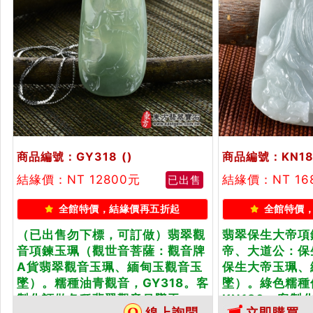
商品編號：GY318
()
商品編號：KN18
結緣價：NT 12800元
結緣價：NT 16
已出售
全館特價，結緣價再五折起
全館特價
（已出售勿下標，可訂做）翡翠觀
翡翠保生大帝項
音項鍊玉珮（觀世音菩薩：觀音牌
帝、大道公：保
A貨翡翠觀音玉珮、緬甸玉觀音玉
保生大帝玉珮、
墜）。糯種油青觀音，GY318。客
墜）。綠色糯種
製化訂做各種翡翠觀音吊墜玉...
KN180。客
線上詢問
立即購買