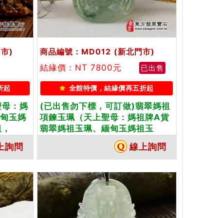
市)
商品編號：MD012
(新北門市)
結緣價：NT 7800元
已出售
折起
全館特價，結緣價再五折起
聖母：媽
(已出售勿下標，可訂做)翡翠媽祖
緬甸玉媽
項鍊玉珮（天上聖母：媽祖牌A貨
祖，
翡翠媽祖玉珮、緬甸玉媽祖玉
種翡翠媽
墜）。淡綠細糯種媽祖，MD012。
上詢問
線上詢問
貨翡翠雙
客製化訂做各種翡翠媽祖吊墜玉珮
項鍊，★附A貨翡翠雙證書