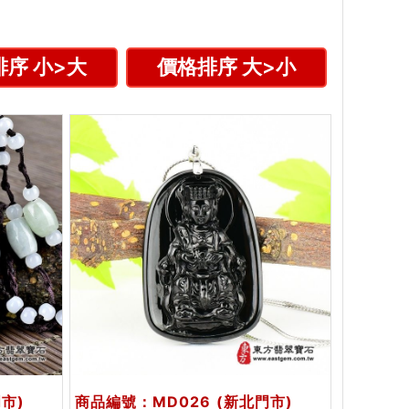
序 小>大
價格排序 大>小
市)
商品編號：MD026
(新北門市)