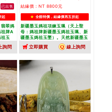
結緣價：NT 8800元
已出售
折起
全館特價，結緣價再五折起
）翡翠媽
新疆墨玉媽祖項鍊玉珮（天上聖
媽祖牌A
母：媽祖牌新疆墨玉媽祖玉珮、新
媽祖玉
疆墨玉媽祖玉墜）。天然新疆墨玉
媽祖，
媽祖，MD026。客製化訂做各種
上詢問
立即購買
線上詢問
種翡翠媽
新疆墨玉媽祖吊墜玉珮項鍊。★東
貨翡翠雙
方翡翠寶石保證卡