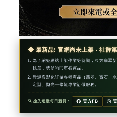
◆ 最新品! 官網尚未上架 ‧ 社群
為了縮短網站上架作業等待期，東方翡翠
挑選，或預約門市看實品。
歡迎客製化訂做各種商品（翡翠、寶石、水
定型、拋光一條龍專業訂做服務。
🔍 搶先追蹤每日新貨：
官方FB
官