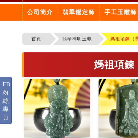
公司簡介
翡翠鑑定師
手工玉雕師
首頁-
翡翠神明玉珮
媽祖項鍊（
媽祖項鍊
FB
粉
絲
專
頁