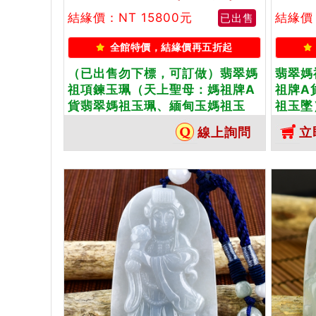
結緣價：NT 15800元
結緣價：
已出售
全館特價，結緣價再五折起
（已出售勿下標，可訂做）翡翠媽
翡翠媽
祖項鍊玉珮（天上聖母：媽祖牌A
祖牌A
貨翡翠媽祖玉珮、緬甸玉媽祖玉
祖玉墜
墜）。淡綠色糯種媽祖，MD109。
MD1
線上詢問
立
客製化訂做各種翡翠媽祖吊墜玉珮
吊墜玉
項鍊。★附A貨翡翠雙證書
書