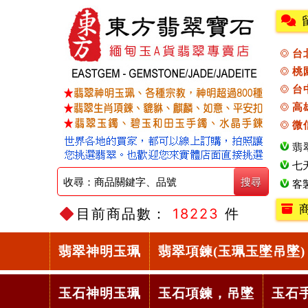
台
桃
台
高
微
翡
七
客
目前商品數：
18223
件
翡翠神明玉珮
翡翠項鍊(玉珮玉墜吊墜)
玉石神明玉珮
玉石項鍊，吊墜
玉石