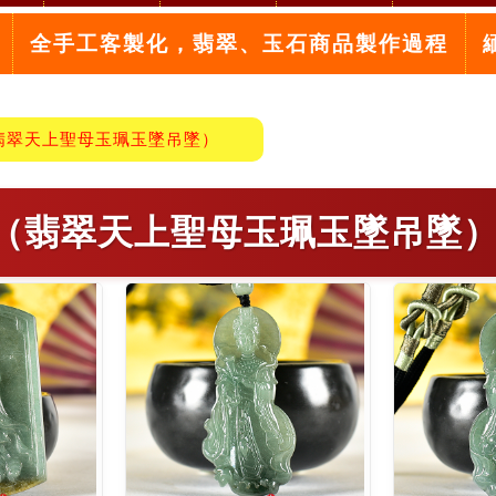
全手工客製化，翡翠、玉石商品製作過程
翡翠天上聖母玉珮玉墜吊墜）
（翡翠天上聖母玉珮玉墜吊墜）