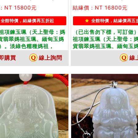
NT 15800元
結緣價：NT 16800元
全館特價，結緣價再五折起
全館特價，結緣價再五
祖項鍊玉珮（天上聖母：媽
（已出售勿下標，可訂做
貨翡翠媽祖玉珮、緬甸玉媽
祖項鍊玉珮（天上聖母：
）。淡綠色糯種媽祖，
貨翡翠媽祖玉珮、緬甸玉
56。客製化訂做各種翡翠媽祖
墜）。湖水藍細豆種油青
即購買
線上詢問
線
珮項鍊。★附A貨翡翠雙證
MD024。客製化訂做各
祖吊墜玉珮項鍊。★附A
證書