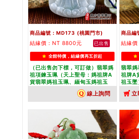
商品編號：MD173
(桃園門市)
商品編
結緣價：NT 8800元
結緣價：
已出售
全館特價，結緣價再五折起
（已出售勿下標，可訂做）翡翠媽
翡翠媽
祖項鍊玉珮（天上聖母：媽祖牌A
祖牌A
貨翡翠媽祖玉珮、緬甸玉媽祖玉
祖玉墜
墜）。白綠色糯種媽祖，MD173。
MD0
線上詢問
立
客製化訂做各種翡翠媽祖吊墜玉珮
祖吊墜
項鍊。★附A貨翡翠雙證書
證書