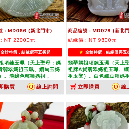
號：MD066
(新北門市)
商品編號：MD028
(新北門
NT 22000元
結緣價：NT 9800元
全館特價，結緣價再五折起
全館特價，結緣價再五
祖項鍊玉珮（天上聖母：媽
翡翠媽祖項鍊玉珮（天上
貨翡翠媽祖玉珮、緬甸玉媽
祖牌A貨翡翠媽祖玉珮、
）。淡綠色糯種媽祖，
祖玉墜）。白色細豆種媽
66。客製化訂做各種翡翠媽
MD028。客製化訂做各
即購買
線上詢問
立即購買
線
玉珮項鍊。★附A貨翡翠雙
祖吊墜玉珮項鍊。★附A
證書