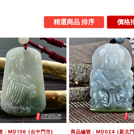
精選商品 排序
價格排
號：MD156
(台中門市)
商品編號：MD024
(新北門