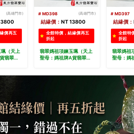
(高雄門市)
# MD397
(高雄門市)
# MD396
13800
結緣價：
NT 14800
結緣價：
緣價再五
全館特價，結緣價再五
全館特
折起
折起
玉珮（天上
翡翠媽祖項鍊玉珮（天上
翡翠媽祖
A貨翡翠媽
聖母：媽祖牌A貨翡翠媽
聖母：媽
玉媽祖玉
祖玉珮、緬甸玉媽祖玉
祖玉珮、
種媽祖，
墜）。綠色糯種媽祖，
墜）。綠
製化訂做各
MD397。客製化訂做各
MD396
墜玉珮項
種翡翠媽祖吊墜玉珮項
種翡翠媽
翡翠雙證書
鍊。★附A貨翡翠雙證書
鍊。★附