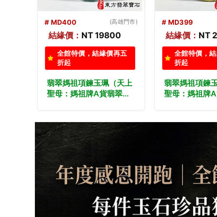
高雄門市)
# MD399
(高雄門市)
# MD398
0
結緣價：
NT 23800
結緣價：
NT 
再五
全館特價，結緣價再五
全館特價，結
折起
折起
天上
翡翠媽祖項鍊玉珮（天上
翡翠媽祖項鍊
翠媽
聖母：媽祖牌A貨翡翠媽
聖母：媽祖牌
玉
祖玉珮、緬甸玉媽祖玉
祖玉珮、緬甸
，
墜）。綠色糯種媽祖，
墜）。綠色糯
做各
MD399。客製化訂做各
MD398。客
項
種翡翠媽祖吊墜玉珮項
種翡翠媽祖吊
證書
鍊。★附A貨翡翠雙證書
鍊。★附A貨