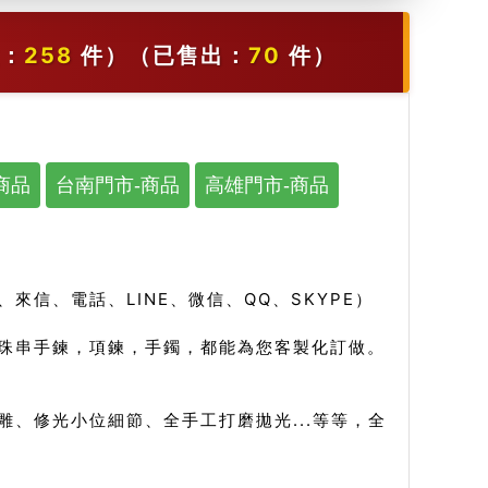
：
258
件）
（已售出：
70
件）
商品
台南門市-商品
高雄門市-商品
信、電話、LINE、微信、QQ、SKYPE）
珠串手鍊，項鍊，手鐲，都能為您客製化訂做。
、修光小位細節、全手工打磨拋光...等等，全