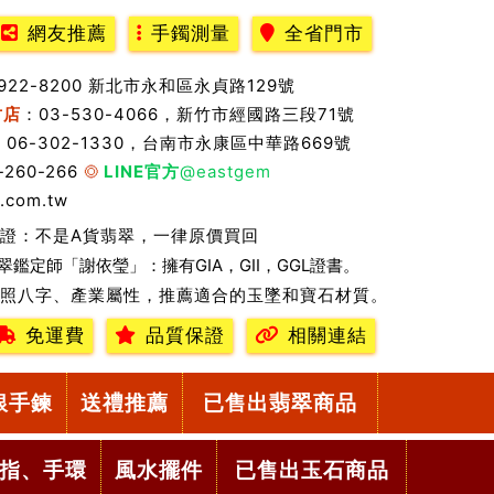
網友推薦
手鐲測量
全省門市
2922-8200 新北市永和區永貞路129號
竹店
：03-530-4066，新竹市經國路三段71號
：06-302-1330，台南市永康區中華路669號
-260-266
LINE官方
@eastgem
.com.tw
證：不是A貨翡翠，一律原價買回
翠鑑定師「謝依瑩」：擁有GIA，GII，GGL證書。
照八字、產業屬性，推薦適合的玉墜和寶石材質。
免運費
品質保證
相關連結
銀手鍊
送禮推薦
已售出翡翠商品
指、手環
風水擺件
已售出玉石商品