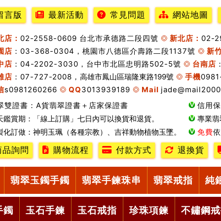
留言版
最新活動
常見問題
網站地圖
北店：
02-2558-0609 台北市承德路二段四號
新北店：
02-
園店
：03-368-0304，桃園市八德區介壽路二段1137號
新
中店
：04-2202-3030，台中市北區忠明路502-5號
台南店
雄店
：07-727-2008，
高雄市鳳山區瑞隆東路199號
手機
0981
信
s0981260266
QQ
3013939189
Mail
jade@mail2000
翠雙證書：A貨翡翠證書＋店家保證書
信用保
天鑑賞期：「線上訂購」七日內可以換貨和退貨。
專業翡
製化訂做：神明玉珮（各種宗教）、吉祥動物植物玉墜。
免費
依
商品詢問
購物流程
付款方式
退換貨
翡翠玉鐲手鐲
翡翠手鍊珠串
翡翠戒指
純
手鐲
玉石手鍊
玉石戒指
珍珠項鍊
不鏽鋼戒