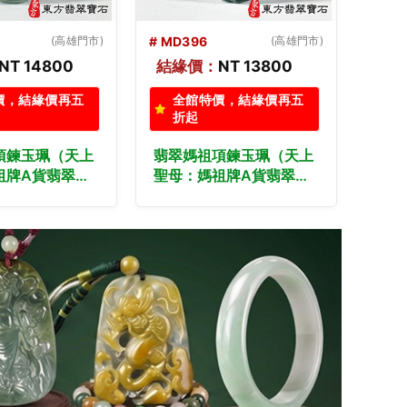
(高雄門市)
# MD395
(高雄門市)
# MD
NT 13800
結緣價：
NT 12800
結緣
價，結緣價再五
全館特價，結緣價再五
全
折起
折
項鍊玉珮（天上
翡翠媽祖項鍊玉珮（天上
翡翠
祖牌A貨翡翠媽
聖母：媽祖牌A貨翡翠媽
聖母
緬甸玉媽祖玉
祖玉珮、緬甸玉媽祖玉
祖玉
色糯種媽祖，
墜）。綠色糯種媽祖，
墜）
。客製化訂做各
MD395。客製化訂做各
MD
祖吊墜玉珮項
種翡翠媽祖吊墜玉珮項
種翡
A貨翡翠雙證書
鍊。★附A貨翡翠雙證書
鍊。