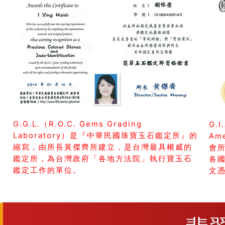
G.G.L.（R.O.C. Gems Grading
G.I
Laboratory）是『中華民國珠寶玉石鑑定所』的
Am
縮寫，由所長黃傑齊所建立，是台灣最具權威的
會所
鑑定所，為台灣政府「各地方法院」執行寶玉石
各
鑑定工作的單位。
文