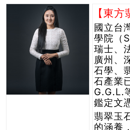
【東方
國立台
學院（
瑞士、
廣州、
石學、
石產業已
G.G.
鑑定文
翡翠玉
的涵養