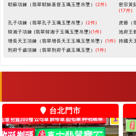
耶蘇項鍊（翡翠耶穌基督玉珮玉墜吊墜）
(2件)
密宗黃
(17件)
孔子項鍊（翡翠孔子玉珮玉墜吊墜）
(2件)
虎爺（
韓湘子項鍊 (翡翠韓湘子玉珮玉墜吊墜)
(1件)
池府王
增長天王項鍊（翡翠增長天王玉珮玉墜吊墜）
(1件)
持國天
刑府千歲項鍊（翡翠刑府千歲玉珮玉墜）
(1件)
台北門市