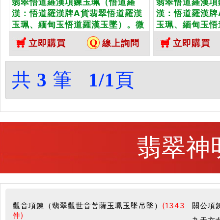
翡翠悟道羅漢項鍊玉珮（悟道羅
翡翠悟道羅漢項
漢：悟道羅漢牌A貨翡翠悟道羅漢
漢：悟道羅漢牌
玉珮、緬甸玉悟道羅漢玉墜）。微
玉珮、緬甸玉悟
綠色細糯種悟道羅漢，KN022。客
綠色細糯種悟道
立即購買
線上詢問
立即購買
製化訂做各種翡翠悟道羅漢吊墜玉
製化訂做各種翡
珮項鍊。★附A貨翡翠雙證書
珮項鍊。★附A
共
3
筆
1/1
頁
翡翠神
觀音項鍊（翡翠觀世音菩薩玉珮玉墜吊墜）
(1343
關公項
件)