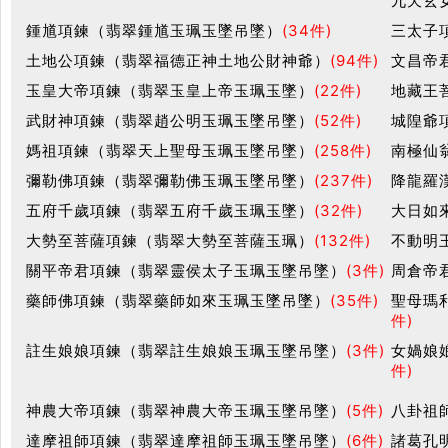
九天玄
鍾馗項鍊（翡翠鍾馗玉珮玉墜吊墜）
(34件)
三太子
土地公項鍊（翡翠福德正神土地公財神爺）
(94件)
文昌帝
玉皇大帝項鍊（翡翠玉皇上帝玉珮玉墜）
(22件)
地藏王
武財神項鍊（翡翠趙公明玉珮玉墜吊墜）
(52件)
城隍爺
媽祖項鍊（翡翠天上聖母玉珮玉墜吊墜）
(258件)
南極仙
彌勒佛項鍊（翡翠彌勒佛玉珮玉墜吊墜）
(237件)
降龍羅
五府千歲項鍊（翡翠五府千歲玉珮玉墜）
(32件)
大日如
大勢至菩薩項鍊（翡翠大勢至菩薩玉珮）
(132件)
不動明
關平帝君項鍊（翡翠靈侯太子玉珮玉墜吊墜）
(3件)
周倉帝
藥師佛項鍊（翡翠藥師如來玉珮玉墜吊墜）
(35件)
聖母瑪
件)
註生娘娘項鍊（翡翠註生娘娘玉珮玉墜吊墜）
(3件)
女媧娘
件)
神農大帝項鍊（翡翠神農大帝玉珮玉墜吊墜）
(5件)
八卦祖
達摩祖師項鍊（翡翠達摩祖師玉珮玉墜吊墜）
(6件)
諸葛孔