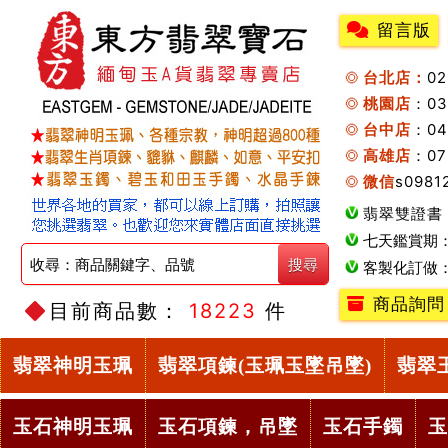
留言版
台北店：
0
桃園店
：0
台中店
：04
高雄店
：07
微信
s0981
翡翠雙證書
七天鑑賞期
客製化訂做
商品詢問
目前商品數：
18223
件
翡翠神明玉珮
翡翠項鍊(玉珮玉墜吊墜)
翡翠
玉石神明玉珮
玉石項鍊，吊墜
玉石手鐲
玉