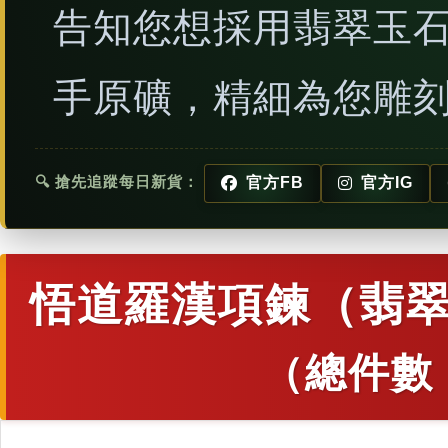
告知您想採用翡翠玉
手原礦，精細為您雕
🔍 搶先追蹤每日新貨：
官方FB
官方IG
悟道羅漢項鍊（翡翠
（總件數