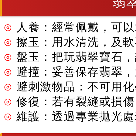
翡
⊙
人養：經常佩戴，可以
⊙
擦玉：用水清洗，及軟
⊙
盤玉：把玩翡翠寶石，
⊙
避撞：妥善保存翡翠，
⊙
避刺激物品：不可用化
⊙
修復：若有裂縫或損傷
⊙
維護：透過專業拋光處