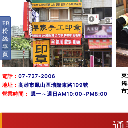
FB
粉
絲
專
頁
東
電話：
07-727-2006
鐲
地址：
高雄市鳳山區瑞隆東路199號
市
營業時間：
週一～週日AM10:00~PM8:00
通