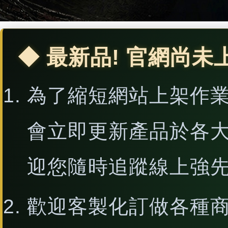
◆ 最新品! 官網尚未
為了縮短網站上架作
會立即更新產品於各
迎您隨時追蹤線上強
歡迎客製化訂做各種