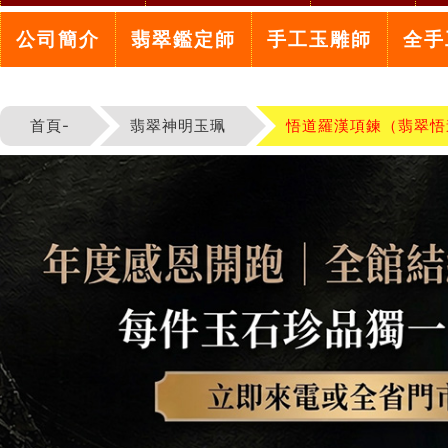
公司簡介
翡翠鑑定師
手工玉雕師
全手
首頁-
翡翠神明玉珮
悟道羅漢項鍊（翡翠悟