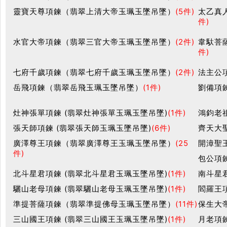
靈寶天尊項鍊（翡翠上清大帝玉珮玉墜吊墜）
(5件)
太乙真
件)
水官大帝項鍊（翡翠三官大帝玉珮玉墜吊墜）
(2件)
韋馱菩
件)
七府千歲項鍊（翡翠七府千歲玉珮玉墜吊墜）
(2件)
法主公
岳飛項鍊（翡翠岳飛玉珮玉墜吊墜）
(1件)
劉備項鍊
灶神張單項鍊 (翡翠灶神張單玉珮玉墜吊墜)
(1件)
鴻鈞老
張天師項鍊 (翡翠張天師玉珮玉墜吊墜)
(6件)
齊天大
廣澤尊王項鍊（翡翠廣澤尊王玉珮玉墜吊墜）
(25
開漳聖
件)
包公項鍊
北斗星君項鍊 (翡翠北斗星君玉珮玉墜吊墜)
(1件)
南斗星
驪山老母項鍊 (翡翠驪山老母玉珮玉墜吊墜)
(1件)
閻羅王
準提菩薩項鍊（翡翠準提佛母玉珮玉墜吊墜）
(11件)
保生大
三山國王項鍊 (翡翠三山國王玉珮玉墜吊墜)
(1件)
月老項