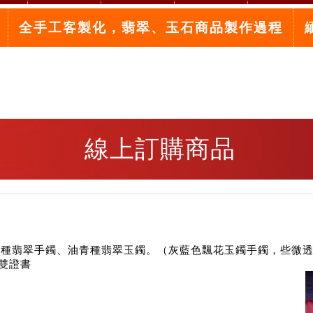
全手工客製化，翡翠、玉石商品製作過程
線上訂購商品
種翡翠手鐲、油青種翡翠玉鐲。（灰藍色飄花玉鐲手鐲，些微透光，
雙證書