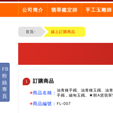
公司簡介
翡翠鑑定師
手工玉雕師
首頁-
線上訂購商品
FB
粉
訂購商品
1
絲
專
油青種手鐲、油青種玉鐲、油青
※
商品名稱：
手鐲，緬甸玉鐲。★附A貨翡翠
頁
※
商品編號：
FL-007