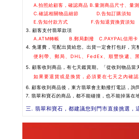
A.拍照給顧客，確認商品 B.量測商品尺寸、量
C.確認相關物品細節 D.告知訂購須知
E.告知付款方式 F.告知退貨換貨須知
3. 顧客支付翡翠款項
A.ATM轉帳 B.郵局劃撥 C.PAYPAL信用卡
4. 免運費，宅配出貨給您。出貨一定會打包好，完
便利帶、郵局、DHL、FedEx、順豐快遞
5. 顧客收到商品，有七天鑑賞期。「從收到物品當
如果要退貨或是換貨，必須要在七天之內確認
6. 顧客收到商品後，東方翡翠會主動撥打電話，詢
7. 翡翠和寶石的商品，都不能碰撞，也不能掉落
三. 翡翠和寶石，都建議您到門市直接挑選，