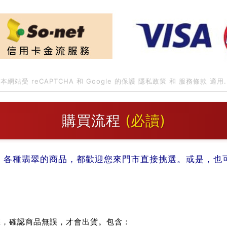
本網站受 reCAPTCHA 和 Google 的保護
隱私政策
和
服務條款
適用.
購買流程
(必讀)
。各種翡翠的商品，都歡迎您來門市直接挑選。或是，也可以
：
您，確認商品無誤，才會出貨。包含：