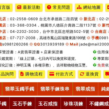
留言版
最新活動
常見問題
網站地圖
北店：
02-2558-0609 台北市承德路二段四號
新北店：
02-
園店
：03-368-0304，桃園市八德區介壽路二段1137號
新
中店
：04-2202-3030，台中市北區忠明路502-5號
台南店
雄店
：07-727-2008，
高雄市鳳山區瑞隆東路199號
手機
0981
信
s0981260266
QQ
3013939189
Mail
jade@mail2000
翠雙證書：A貨翡翠證書＋店家保證書
信用保
天鑑賞期：「線上訂購」七日內可以換貨和退貨。
專業翡
製化訂做：神明玉珮（各種宗教）、吉祥動物植物玉墜。
免費
依
品詢問
購物流程
付款方式
退換貨
翡翠玉鐲手鐲
翡翠手鍊珠串
翡翠戒指
純
手鐲
玉石手鍊
玉石戒指
珍珠項鍊
不鏽鋼戒