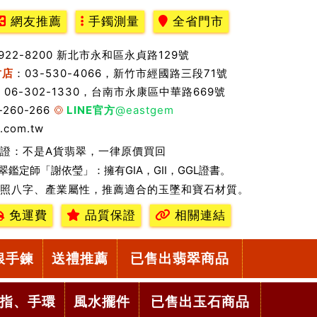
網友推薦
手鐲測量
全省門市
2922-8200 新北市永和區永貞路129號
竹店
：03-530-4066，新竹市經國路三段71號
：06-302-1330，台南市永康區中華路669號
-260-266
LINE官方
@eastgem
.com.tw
證：不是A貨翡翠，一律原價買回
翠鑑定師「謝依瑩」：擁有GIA，GII，GGL證書。
照八字、產業屬性，推薦適合的玉墜和寶石材質。
免運費
品質保證
相關連結
銀手鍊
送禮推薦
已售出翡翠商品
指、手環
風水擺件
已售出玉石商品