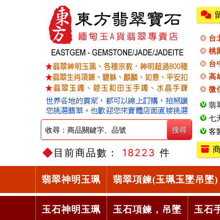
台
桃
台
高
微
翡
七
客
商
目前商品數：
18223
件
翡翠神明玉珮
翡翠項鍊(玉珮玉墜吊墜)
玉石神明玉珮
玉石項鍊，吊墜
玉石