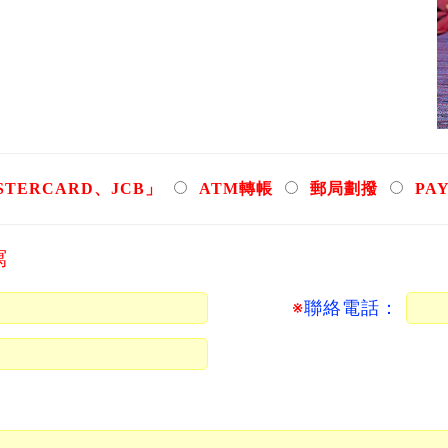
TERCARD、JCB」
ATM轉帳
郵局劃撥
PA
寫
※
聯絡電話：