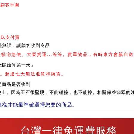
測顧客手圍
 D.支付寶
整無誤，讓顧客收到商品
、黑貓宅急便、大榮貨運...等等。貴重物品，有時東方會親自
天開始算第一天」
。超過七天無法退貨和換貨。
問商品是否收到
在地上。因為玉石很堅硬，不能碰撞，也不能摔。相關保養翡翠的
這樣才能最準確選擇您要的商品。
台灣一律免運費服務