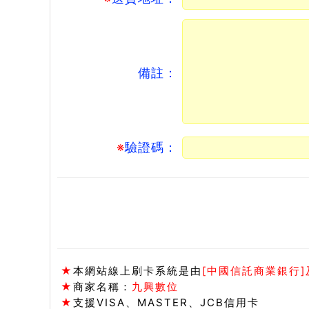
備註：
※
驗證碼：
★
本網站線上刷卡系統是由
[中國信託商業銀行]及
★
商家名稱：
九興數位
★
支援VISA、MASTER、JCB信用卡