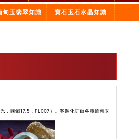
緬甸玉翡翠知識
寶石玉石水晶知識
圓鐲17.5，FL007）。客製化訂做各種緬甸玉